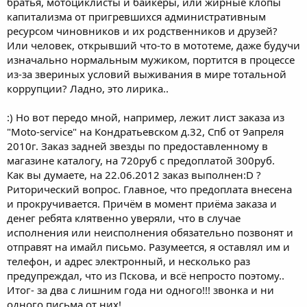
братья, мотоциклисты и байкеры, или жирные клопы
капитализма от пригревшихся административным
ресурсом чиновников и их родственников и друзей?
Или человек, открывший что-то в мототеме, даже будучи
изначально нормальным мужиком, портится в процессе
из-за звериных условий выживания в мире тотальной
коррупции? Ладно, это лирика..
:) Но вот передо мной, например, лежит лист заказа из
"Moto-service" на Кондратьевском д.32, Спб от 9апреля
2010г. Заказ задней звезды по предоставленному в
магазине каталогу, на 720руб с предоплатой 300руб.
Как вы думаете, на 22.06.2012 заказ выполнен:D ?
Риторический вопрос. Главное, что предоплата внесена
и прокручивается. Причём в момент приёма заказа и
денег ребята клятвенно уверяли, что в случае
исполнения или неисполнения обязательно позвонят и
отправят на имайл письмо. Разумеется, я оставлял им и
телефон, и адрес электронный, и несколько раз
предупреждал, что из Пскова, и всё непросто поэтому..
Итог- за два с лишним года ни одного!!! звонка и ни
одного письма от них!