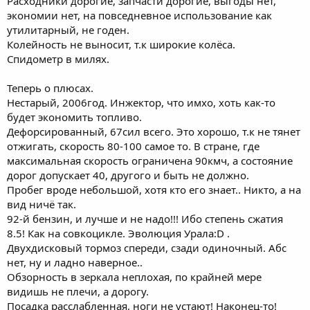
Расходники дорогие, запчасти дорогие, выгоды нет,
экономии нет, на повседневное использование как
утилитарный, не годен.
Колейность не выносит, т.к широкие колёса.
Спидометр в милях.
Теперь о плюсах.
Нестарый, 2006год. Инжектор, что имхо, хоть как-то
будет экономить топливо.
Дефорсированный, 67сил всего. Это хорошо, т.к не тянет
отжигать, скорость 80-100 самое то. В стране, где
максимальная скорость ограничена 90кмч, а состояние
дорог допускает 40, другого и быть не должно.
Пробег вроде небольшой, хотя кто его знает.. Никто, а на
вид ничё так.
92-й бензин, и лучше и не надо!!! Ибо степень сжатия
8.5! Как на совкоцикле. Эволюция Урала:D .
Двухдисковый тормоз спереди, сзади одиночный. Абс
нет, ну и ладно наверное..
Обзорность в зеркала неплохая, по крайней мере
видишь не плечи, а дорогу.
Посадка расслабленная, ноги не устают! Наконец-то!