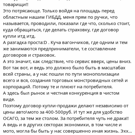
товарищи!!
Это потрясающе. Только войдя на площадь перед
областным нашим ГИБДД, меня прям по ручки, что
называется, проводили, показали где что, сколько стоит,
куда обращаться, где делать страховку, где договор
купли итд итд.
А разгадка проста:D . Куча вагончиков, где одним и тем
же занимаются предприниматели, т.е составление
договоров и страховок.
А это значит, как следствие, что сервис вверх, цены вниз.
Вот так вот, и ведь это должно было быть в масштабах
всей страны, а у нас пошли по пути монополизации
всего и вся, создания торговых монстровидных сетей и
корпораций. Потому те и плюют на потребителя.
А здесь был рынок и честная конкуренция в чистом
виде.
Поэтому договор купли-продажи делают независимо от
цены авто\мото за 400-500руб. И тут же для удобство
ОСАГО, за тем же столом. За потребителя чуть не драка!!
А ведь и в других секторах экономики, в том числе и
мото, могла бы быть у нас совершенно иная жизнь. Эхх...