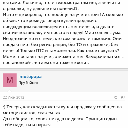
вы сами. Логично, что и техосмотра там нет, а значит и
страховки, ну дальше вы понели:D ..
И это ещё хорошо, что вообще на учёте стоит! А сколько
объяв, что кроме договора купли-продажи с
предыдущим владельцем и птс нет ничего, и делать
снятие-постановку им просто в падлу! Мир сошёл с ума..
Неоднозначно и с теми, кто сам ввозил и таможил. Они
продают мот без регистрации, без ТО и страховки, без
ничего! Только ПТС и таможенная. Как такое покупать?
Может поставят на учёт, а может и нет. Заморачиваться с
постановкой-снятием они тоже не хотят.
motopapa
M
Тру байкер
22 Июн 2012
#7
:) Теперь, как складывается купля-продажа у сообщества
мотоциклистов, скажем так.
Да в общем-то, совок никуда не делся. Принцип один-
тебе надо, ты и парься.