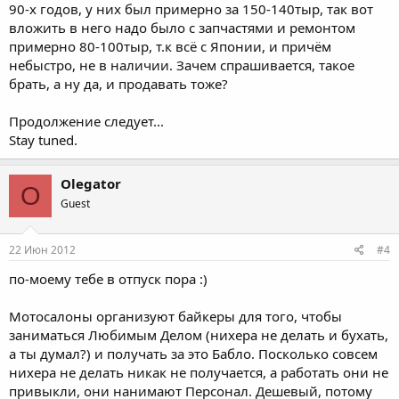
90-х годов, у них был примерно за 150-140тыр, так вот
вложить в него надо было с запчастями и ремонтом
примерно 80-100тыр, т.к всё с Японии, и причём
небыстро, не в наличии. Зачем спрашивается, такое
брать, а ну да, и продавать тоже?
Продолжение следует...
Stay tuned.
Olegator
O
Guest
22 Июн 2012
#4
по-моему тебе в отпуск пора :)
Мотосалоны организуют байкеры для того, чтобы
заниматься Любимым Делом (нихера не делать и бухать,
а ты думал?) и получать за это Бабло. Посколько совсем
нихера не делать никак не получается, а работать они не
привыкли, они нанимают Персонал. Дешевый, потому