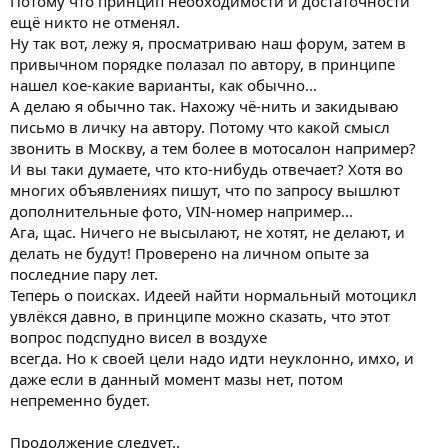
Потому что принцип необходимости и достаточности
ещё никто не отменял.
Ну так вот, лежу я, просматриваю наш форум, затем в
привычном порядке полазал по автору, в принципе
нашел кое-какие варианты, как обычно...
А делаю я обычно так. Нахожу чё-нить и закидываю
письмо в личку на автору. Потому что какой смысл
звонить в Москву, а тем более в мотосалон например?
И вы таки думаете, что кто-нибудь отвечает? Хотя во
многих объявлениях пишут, что по запросу вышлют
дополнительные фото, VIN-номер например...
Ага, щас. Ничего не высылают, не хотят, не делают, и
делать не будут! Проверено на личном опыте за
последние пару лет.
Теперь о поисках. Идеей найти нормальный мотоцикл
увлёкся давно, в принципе можно сказать, что этот
вопрос подспудно висел в воздухе
всегда. Но к своей цели надо идти неуклонно, имхо, и
даже если в данный момент мазы нет, потом
непременно будет.
Продолжение следует..