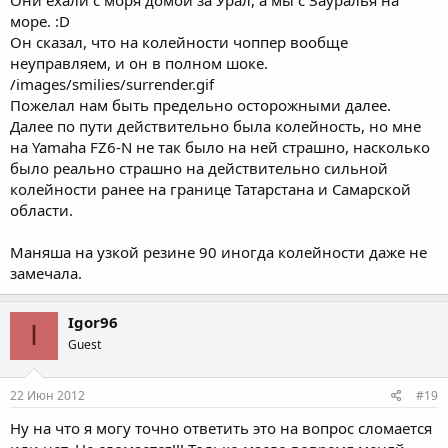
море. :D
Он сказал, что на колейности чоппер вообще
неуправляем, и он в полном шоке.
/images/smilies/surrender.gif
Пожелал нам быть предельно осторожными далее.
Далее по пути действительно была колейность, но мне
на Yamaha FZ6-N не так было на ней страшно, насколько
было реально страшно на действительно сильной
колейности ранее на границе Татарстана и Самарской
области.
Маняша на узкой резине 90 иногда колейности даже не
замечала.
Igor96
I
Guest
22 Июн 2012
#19
Ну на что я могу точно ответить это на вопрос сломается