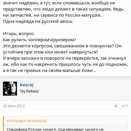
значит надёжен, а тут, если сломаешься, вообще не
представляю, что люди делают в таких ситуациях. Ведь
ни запчастей, ни сервиса по России-матушке..
Одна надежда на русский авось.
Игорь, вопрос.
Как рулить чоппером\круизером?
Это делается корпусом, свешиванием в поворотах? Он
устойчив при этом или может навернуться?
Я вчера заложил в повороте на перекрёстке, так очканул
аж, ибо как-то накренить пришлось чуть не до подножек,
а я так не привык на своём малыше Киви...
kascej
Тру байкер
22 Июн 2012
#17
motopapa написал(а):
Специфика России- ничего, подчёркиваю, ничего не