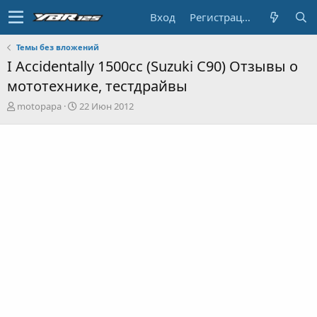
Вход
Регистрация
Темы без вложений
I Accidentally 1500cc (Suzuki C90) Отзывы о
мототехнике, тестдрайвы
А
Д
motopapa
22 Июн 2012
в
а
т
т
о
а
р
н
т
а
е
ч
м
а
ы
л
а