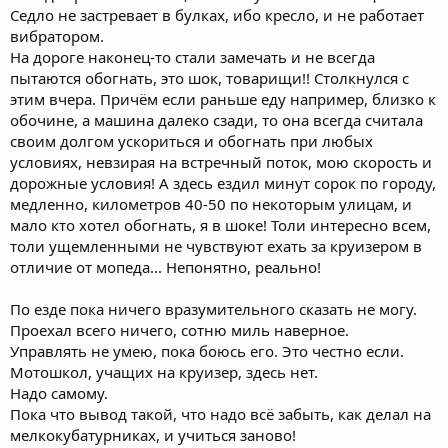
Седло не застревает в булках, ибо кресло, и не работает
вибратором.
На дороге наконец-то стали замечать и не всегда
пытаются обогнать, это шок, товарищи!! Столкнулся с
этим вчера. Причём если раньше еду например, близко к
обочине, а машина далеко сзади, то она всегда считала
своим долгом ускориться и обогнать при любых
условиях, невзирая на встречный поток, мою скорость и
дорожные условия! А здесь ездил минут сорок по городу,
медленно, километров 40-50 по некоторым улицам, и
мало кто хотел обогнать, я в шоке! Толи интересно всем,
толи ущемленными не чувствуют ехать за круизером в
отличие от мопеда... Непонятно, реально!
По езде пока ничего вразумительного сказать не могу.
Проехал всего ничего, сотню миль наверное.
Управлять не умею, пока боюсь его. Это честно если.
Мотошкол, учащих на круизер, здесь нет.
Надо самому.
Пока что вывод такой, что надо всё забыть, как делал на
мелкокубатурниках, и учиться заново!