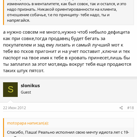
изменилось в менталитете, как был совок, так и остался, и это
надо признать. Никакой ориентированности на клиента,
отношение собачье, т.е по принципу- тебе надо, ты и
напрягайся.
а нужно совсем не много,нужно чтоб небыло дефицита
как при совке,тогда продавец будет бегать за
покупателем и зад ему лизать и самый лучший мот к
тебе во псков пригонит и на учет поставит ,ключи и тех
паспорт на твое имя к тебе в кровать принесет,лишь бы
ты заплатил за этот мот,ведь вокруг тебя еще продаются
таких штук пятсот.
slonikus
S
Guest
22 Июн 2012
#18
motopapa написал(а):
Спасибо, Паша! Реально исполнил свою мечту идиота лет с 19-