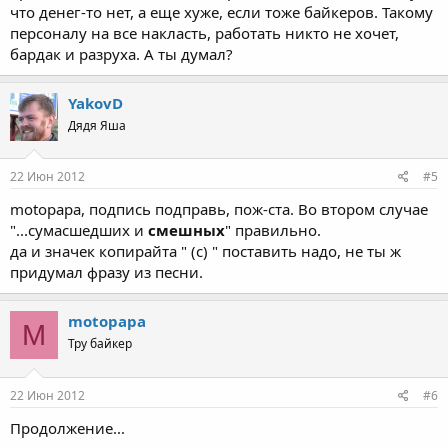
что денег-то нет, а еще хуже, если тоже байкеров. Такому
персоналу на все накласть, работать никто не хочет,
бардак и разруха. А ты думал?
YakovD
Дядя Яша
22 Июн 2012
#5
motopapa, подпись подправь, пож-ста. Во втором случае
"...сумасшедших и
смешных
" правильно.
да и значек копирайта " (с) " поставить надо, не ты ж
придумал фразу из песни.
motopapa
M
Тру байкер
22 Июн 2012
#6
Продолжение...