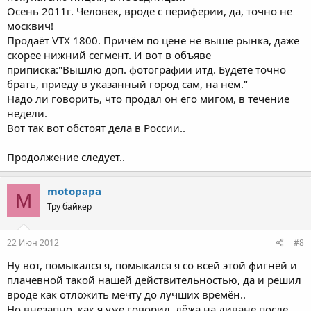
Осень 2011г. Человек, вроде с периферии, да, точно не
москвич!
Продаёт VTX 1800. Причём по цене не выше рынка, даже
скорее нижний сегмент. И вот в объяве
приписка:"Вышлю доп. фотографии итд. Будете точно
брать, приеду в указанный город сам, на нём."
Надо ли говорить, что продал он его мигом, в течение
недели.
Вот так вот обстоят дела в России..
Продолжение следует..
motopapa
M
Тру байкер
22 Июн 2012
#8
Ну вот, помыкался я, помыкался я со всей этой фигнёй и
плачевной такой нашей действительностью, да и решил
вроде как отложить мечту до лучших времён..
Но внезапно, как я уже говорил, лёжа на диване после