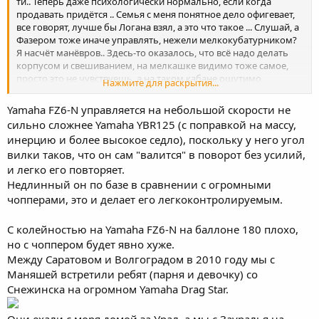
ти.. Теперь даже психологически нормально, если когда
продавать придётся .. Семья с меня понятное дело офигевает,
все говорят, лучше бы Логана взял, а это что такое ... Слушай, а
Фазером тоже иначе управлять, нежели мелкокубатурником?
Я насчёт манёвров.. Здесь-то оказалось, что всё надо делать
корпусом и свешиванием, на мелкашке видимо тоже самое,
просто это не чувствуешь, а на таком кабане ощутимо
Нажмите для раскрытия...
слишком. Но ведь Фазер тоже не очень лёгкий? И что делать с
колейностью, как ты её проходишь на широком баллоне? Я чё-
Yamaha FZ6-N управляется на небольшой скорости не
то очкую мягко говоря..
сильно сложнее Yamaha YBR125 (c поправкой на массу,
инерцию и более высокое седло), поскольку у него угол
вилки таков, что он сам "валится" в поворот без усилий,
и легко его повторяет.
Недлинный он по базе в сравнении с огромными
чопперами, это и делает его легкоконтролируемым.
С колейностью на Yamaha FZ6-N на баллоне 180 плохо,
но с чоппером будет явно хуже.
Между Саратовом и Волгоградом в 2010 году мы с
Маняшей встретили ребят (парня и девочку) со
Снежинска на огромном Yamaha Drag Star.
Они ехали с моря домой за Урал, а мы с Зауралья на