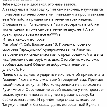
Тебе надо- ты и дёргайся, это называется..
А звезду ещё в том году купил сам наконец, научившись
пользоваться электронными платежами и просто заказав
её в Wemoto, а пришла она в течение трёх недель.
Спрашивается, "специалисты" из мотосервиса в спб не
могли сделать тоже самое в течение двух лет? А вот
хрен, просто всем на всё на***ть!
И так в каждом вопросе..
"Автобайк", Спб, Балканская 13. Приезжал осенью
смотреть "продукцию" супер-качества, из Японии,
выбранные их специалистами, с предпродажкой итд итд
итд (реклама с автору). Ага, щас. Отстойник мотолома,
вообще жесткач! Общение доброжелательное, с
улыбкой. Но!
Палец о палец никто ударить не хочет, чтоб привести эти
"изделия" хоть в мало-мальский товарный вид. Принцип
такой- лох итак купит. Ибо конкуренции нет, а лохов на
Руси- много! Обоснование своей позиции у них простое-
можно купить и поставить у них в ремонт, сразу. За
бабло естественно. И причём надо сказать, нехилое.
Т.е умученный, я бы сказал даже, истерзанный Вулкан