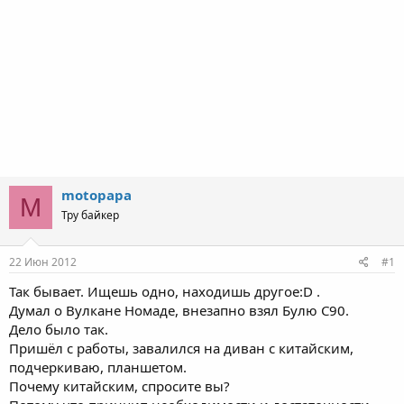
motopapa
M
Тру байкер
22 Июн 2012
#1
Так бывает. Ищешь одно, находишь другое:D .
Думал о Вулкане Номаде, внезапно взял Булю С90.
Дело было так.
Пришёл с работы, завалился на диван с китайским,
подчеркиваю, планшетом.
Почему китайским, спросите вы?