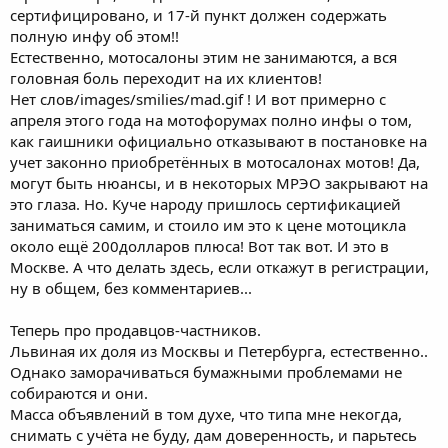
сертифицировано, и 17-й пункт должен содержать
полную инфу об этом!!
Естественно, мотосалоны этим не занимаются, а вся
головная боль переходит на их клиентов!
Нет слов/images/smilies/mad.gif ! И вот примерно с
апреля этого года на мотофорумах полно инфы о том,
как гаишники официально отказывают в постановке на
учет законно приобретённых в мотосалонах мотов! Да,
могут быть нюансы, и в некоторых МРЭО закрывают на
это глаза. Но. Куче народу пришлось сертификацией
заниматься самим, и стоило им это к цене мотоцикла
около ещё 200долларов плюса! Вот так вот. И это в
Москве. А что делать здесь, если откажут в регистрации,
ну в общем, без комментариев...
Теперь про продавцов-частников.
Львиная их доля из Москвы и Петербурга, естественно..
Однако заморачиваться бумажными проблемами не
собираются и они.
Масса объявлений в том духе, что типа мне некогда,
снимать с учёта не буду, дам доверенность, и парьтесь