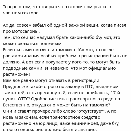
Теперь о том, что творится на вторичном рынке в
частном секторе.
Ах да, совсем забыл об одной важной вещи, когда писал
про мотосалоны.
Тем, кто сейчас надумал брать какой-либо б\у мот, это
может оказаться полезным.
Если вы сами ввозите и таможите б\у мот, то после
растаможивания особых проблем в регистрации быть не
должно. А вот если покупаете у кого-то, то могут быть
подводные камни! И неважно, что мот официально
растаможен!
Вам всё равно могут отказать в регистрации!
Предлог же такой- строго по закону в ПТС, выданном
таможней, есть пресловутый, если не ошибаюсь, 17-й
пункт- ОТТС! Одобрение типа транспортного средства.
Естественно, откуда оно может быть на таможне?
Они и ставят прочерк либо слово "отсутствует". А по
новым законам, если транспортное средство
растаможено на юр.лицо, даже единичное!!, даже б\у,
строго говоря, оно должно быть испытано,