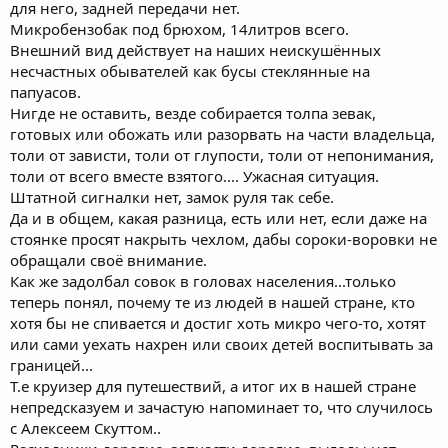
для него, задней передачи нет.
Микробензобак под брюхом, 14литров всего.
Внешний вид действует на наших неискушённых
несчастных обывателей как бусы стеклянные на
папуасов.
Нигде не оставить, везде собирается толпа зевак,
готовых или обожать или разорвать на части владельца,
толи от зависти, толи от глупости, толи от непонимания,
толи от всего вместе взятого.... Ужасная ситуация.
Штатной сигналки нет, замок руля так себе.
Да и в общем, какая разница, есть или нет, если даже на
стоянке просят накрыть чехлом, дабы сороки-воровки не
обращали своё внимание.
Как же задолбал совок в головах населения...только
теперь понял, почему те из людей в нашей стране, кто
хотя бы не спивается и достиг хоть микро чего-то, хотят
или сами уехать нахрен или своих детей воспитывать за
границей...
Т.е круизер для путешествий, а итог их в нашей стране
непредсказуем и зачастую напоминает то, что случилось
с Алексеем Скуттом..