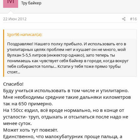
M
Тру байкер
22 Июн 2012
#16
Igor96 написал(а):
Поздравляю! Нашего полку прибыло. И использовать его в
утилитарных целях проблем нет и кушает он не много, мой
Вулкан 5-5,5 литров (инжектор однако), зато теперь ты
понимаешь как чувствует себя байкер в городе, когда вокруг
тебя собираются толпы... Кстати у тебя тоже прямо трубы
стоят...
Спасибо!
Буду учиться использовать в том числе и утилитарно.
Мне необходимы средние такие дальняки километров
так на 650 примерно.
На 150сс ездил, всё вроде нормально, но в конце от
усталости- труп, отдыхать и отсыпаться после надо не
менее суток.
Может хоть тут повезёт.
Единственно, что малокубатурник проще пальца, а