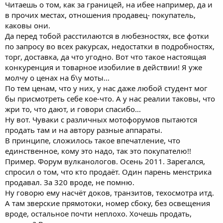
Читаешь о том, как за границей, на ибее например, да и
в прочих местах, отношения продавец- покупатель,
каковы они.
Да перед тобой расстилаются в любезностях, все фотки
по запросу во всех ракурсах, недостатки в подробностях,
торг, доставка, да что угодно. Вот что такое настоящая
конкуренция и товарное изобилие в действии! Я уже
молчу о ценах на б\у моты...
По тем ценам, что у них, у нас даже любой студент мог
бы присмотреть себе кое-что. А у нас реалии таковы, что
жри то, что дают, и говори спасибо...
Ну вот. Чуваки с различных мотофорумов пытаются
продать там и на автору разные аппараты.
В принципе, сложилось такое впечатление, что
единственное, кому это надо, так это покупателю!!
Пример. Форум вулканологов. Осень 2011. Зарегался,
спросил о том, что кто продаёт. Один парень менстрика
продавал. За 320 вроде, не помню.
Ну говорю ему насчёт доков, транзитов, техосмотра итд.
А там зверские прямотоки, номер сбоку, без освещения
вроде, остальное почти неплохо. Хочешь продать,