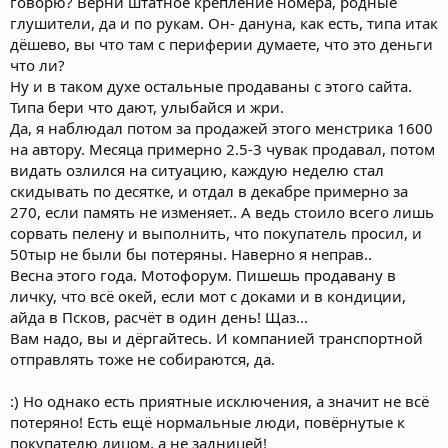
говорю? Верни штатное крепление номера, родные
глушители, да и по рукам. Он- дануна, как есть, типа итак
дёшево, вы что там с периферии думаете, что это деньги
что ли?
Ну и в таком духе остальные продаваны с этого сайта.
Типа бери что дают, улыбайся и жри.
Да, я наблюдал потом за продажей этого менстрика 1600
на автору. Месяца примерно 2.5-3 чувак продавал, потом
видать озлился на ситуацию, каждую неделю стал
скидывать по десятке, и отдал в декабре примерно за
270, если память не изменяет.. А ведь стоило всего лишь
сорвать пелену и выполнить, что покупатель просил, и
50тыр не были бы потеряны. Наверно я неправ..
Весна этого года. Мотофорум. Пишешь продавану в
личку, что всё окей, если мот с доками и в кондиции,
айда в Псков, расчёт в один день! Щаз...
Вам надо, вы и дёргайтесь. И компанией транспортной
отправлять тоже не собираются, да.
:) Но однако есть приятные исключения, а значит не всё
потеряно! Есть ещё нормальные люди, повёрнутые к
покупателю лицом, а не задницей!