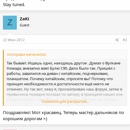
Stay tuned.
ZaKi
Z
Guest
22 Июн 2012
#2
motopapa написал(а):
Так бывает. Ищешь одно, находишь другое . Думал о Вулкане
Номаде, внезапно взял Булю С90. Дело было так. Пришёл с
работы, завалился на диван с китайским, подчеркиваю,
планшетом. Почему китайским, спросите вы? Потому что
принцип необходимости и достаточности ещё никто не
отменял. Ну так вот, лежу я, просматриваю наш форум, затем в
привычном порядке полазал по автору, в принципе нашел кое-
какие варианты, как обычно... А делаю я обычно так. Нахожу
Нажмите для раскрытия...
чё-нить и закидываю письмо в личку на автору. Потому что
какой смысл звонить в Москву, а тем более в мотосалон
Поздравляю! Мот красавец. Теперь мастер дальняков по
например? И вы таки думаете, что кто-нибудь отвечает? Хотя
хорошим дорогам =)
во многих объявлениях пишут, что по запросу вышлют
дополнительные фото, VIN-номер например... Ага, щас. Ничего