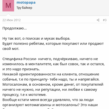
не высылают, не хотят, не делают, и делать не будут!
motopapa
M
Проверено на личном опыте за последние пару лет. Теперь о
Тру байкер
поисках. Идеей найти нормальный мотоцикл увлёкся давно, в
принципе можно сказать, что этот вопрос подспудно висел в
воздухе всегда. Но к своей цели надо идти неуклонно, имхо, и
22 Июн 2012
#3
даже если в данный момент мазы нет, потом непременно
будет. Продолжение следует.. Stay tuned.
Продолжаю...
Ну так вот, о поисках и муках выбора.
Будет полезно ребятам, которые покупают или продают
свой мот.
Специфика России- ничего, подчёркиваю, ничего не
изменилось в менталитете, как был совок, так и остался,
и это надо признать.
Никакой ориентированности на клиента, отношение
собачье, т.е по принципу- тебе надо, ты и напрягайся.
Мотосалонам, в основном, кроме денег, от покупателей
ничего не нужно, ни репутации, ни любви к самому
процессу, т.е к мототеме.
Вообще кстати меня всегда удивляло, что за люди
организуют мотомагазины и мотосалоны? Это наши