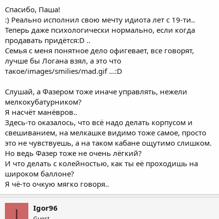
Спасибо, Паша!
:) Реально исполнил свою мечту идиота лет с 19-ти..
Теперь даже психологически нормально, если когда
продавать придётся:D ..
Семья с меня понятное дело офигевает, все говорят,
лучше бы Логана взял, а это что
такое/images/smilies/mad.gif ...:D
Слушай, а Фазером тоже иначе управлять, нежели
мелкокубатурником?
Я насчёт манёвров..
Здесь-то оказалось, что всё надо делать корпусом и
свешиванием, на мелкашке видимо тоже самое, просто
это не чувствуешь, а на таком кабане ощутимо слишком.
Но ведь Фазер тоже не очень лёгкий?
И что делать с колейностью, как ты её проходишь на
широком баллоне?
Я чё-то очкую мягко говоря..
Igor96
I
Guest