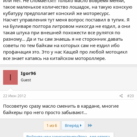
или нет. Не сломается!!! Только масло вовремя меняй,
такое маленькое количество лошадок, на такую конскую
кубатуру предполагает конский же моторесурс.
Насчет управления тут меня вопрос поставил в тупик. Я
на Буливаре полтора литровом никогда не ездил, а они
такая штука при внешней похожести все рулятся по
разному... Да и ты сам знаешь я не сторонник давать
советы по тем байкам на которых сам не ездил ибо
профанация это. Это у нас Кащей про любой мотоцикл
все знает катаясь на китайском мотороллере.
Igor96
I
Guest
22 Июн 2012
#20
Посоветую сразу масло сменить в кардане, многие
байкеры про него просто забывают...
Last
1 из 6
Вперёд
Войдите или зарегистрируйтесь для ответа.