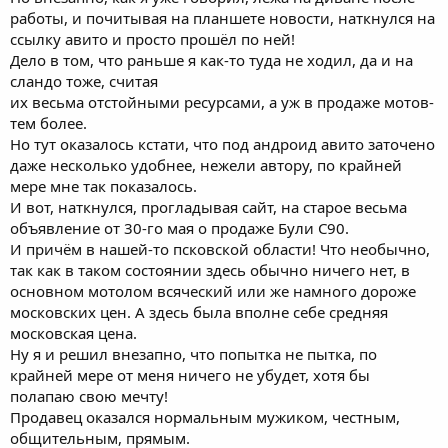
работы, и почитывая на планшете новости, наткнулся на
ссылку авито и просто прошёл по ней!
Дело в том, что раньше я как-то туда не ходил, да и на
сландо тоже, считая
их весьма отстойными ресурсами, а уж в продаже мотов-
тем более.
Но тут оказалось кстати, что под андроид авито заточено
даже несколько удобнее, нежели автору, по крайней
мере мне так показалось.
И вот, наткнулся, прогладывая сайт, на старое весьма
объявление от 30-го мая о продаже Були C90.
И причём в нашей-то псковской области! Что необычно,
так как в таком состоянии здесь обычно ничего нет, в
основном мотолом всяческий или же намного дороже
московских цен. А здесь была вполне себе средняя
московская цена.
Ну я и решил внезапно, что попытка не пытка, по
крайней мере от меня ничего не убудет, хотя бы
полапаю свою мечту!
Продавец оказался нормальным мужиком, честным,
общительным, прямым.