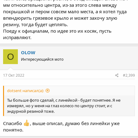
мм относительно центра, из-за этого слева между
покрышкой и пером совсем мало места, а я хотел туда
впендюрить грязевое крыло и может захочу злую
резину, тогда будет цеплять.
Поеду к официалам, по идее это их косяк, пусть
исправляют.
OLOW
O
Интересующийся мото
17 Окт 2022
#2,399
dotsent написал(а):
Ты больше фото сделай, с линейкой - будет понятнее. Я не
измерял, но у меня на глаз колесо по центру стоит, и с
эндурной резиной тоже.
Спасибо
, выше описал, думаю без линейки уже
понятно.