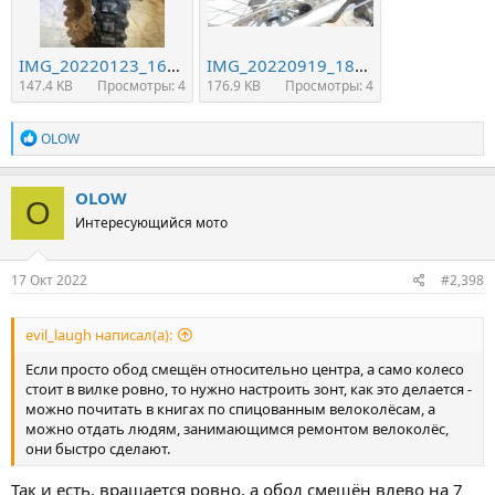
IMG_20220123_160731.jpg
IMG_20220919_181019.jpg
147.4 KB
Просмотры: 4
176.9 KB
Просмотры: 4
R
OLOW
e
a
c
OLOW
O
t
Интересующийся мото
i
o
n
s
17 Окт 2022
#2,398
:
evil_laugh написал(а):
Если просто обод смещён относительно центра, а само колесо
стоит в вилке ровно, то нужно настроить зонт, как это делается -
можно почитать в книгах по спицованным велоколёсам, а
можно отдать людям, занимающимся ремонтом велоколёс,
они быстро сделают.
Так и есть, вращается ровно, а обод смещён влево на 7