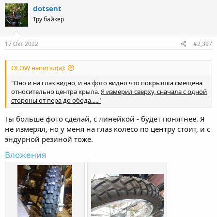
c
dotsent
t
Тру байкер
i
o
n
s
17 Окт 2022
#2,397
:
OLOW написал(а):
"Оно и на глаз видно, и на фото видно что покрышка смещена
относительно центра крыла.
Я измерил сверху, сначала с одной
стороны от пера до обода....."
Ты больше фото сделай, с линейкой - будет понятнее. Я
не измерял, но у меня на глаз колесо по центру стоит, и с
эндурной резиной тоже.
Вложения