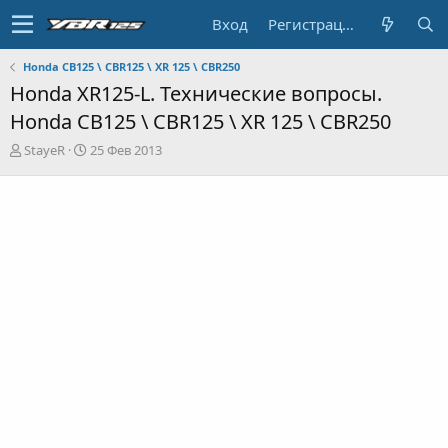
Вход
Регистрация
Honda CB125 \ CBR125 \ XR 125 \ CBR250
Honda XR125-L. Технические вопросы.
Honda CB125 \ CBR125 \ XR 125 \ CBR250
А
Д
StayeR
25 Фев 2013
в
а
т
т
о
а
р
н
т
а
е
ч
м
а
ы
л
а