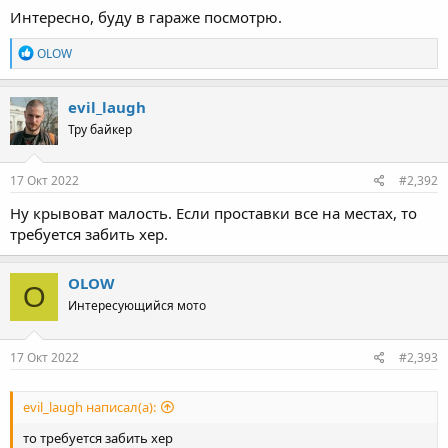
Интересно, буду в гараже посмотрю.
R
OLOW
e
a
c
evil_laugh
t
Тру байкер
i
o
n
s
17 Окт 2022
#2,392
:
Ну крывоват малость. Если проставки все на местах, то
требуется забить хер.
OLOW
O
Интересующийся мото
17 Окт 2022
#2,393
evil_laugh написал(а):
то требуется забить хер