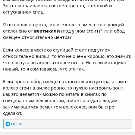
Зонт настраивается, соответственно, натяжкой и
отпусканием спиц.
Я не понял по фото, это всё колесо вместе со ступицей
отклонено от
вертикали
(под углом стоит)? Или обод
смещён относительно центра?
Если колесо вместе со ступицей стоит под углом
относительно вилки, то это не очень хорошо, это значит,
что погнута ось колеса скорее всего. Но если мотоцикл
новый, то я сомневаюсь, что это так.
Если просто обод смещён относительно центра, а само
колесо стоит в вилке ровно, то нужно настроить зонт,
как это делается - можно почитать в книгах по
спицованным велоколёсам, а можно отдать людям,
занимающимся ремонтом велоколёс, они быстро
сделают.
R
OLOW
e
a