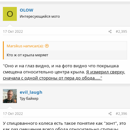
OLOW
O
Интересующийся мото
17 Окт 2022
#2,395
Marsikus написал(а):
Кто ж от крыла меряет
"Оно и на глаз видно, и на фото видно что покрышка
смещена относительно центра крыла.
Я измерил сверху,
сначала с одной стороны от пера до обода....."
evil_laugh
Тру байкер
17 Окт 2022
#2,396
У спицованного колеса есть такое понятие как "зонт", это
как раз смещение всего обода относительно ступицы.