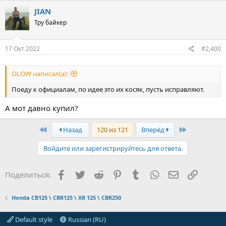
JIAN
Тру байкер
17 Окт 2022
#2,400
OLOW написал(а):
Поеду к официалам, по идее это их косяк, пусть исправляют.
А мот давно купил?
First
Last
Назад
120 из 121
Вперёд
Войдите или зарегистрируйтесь для ответа.
Facebook
Twitter
Reddit
Pinterest
Tumblr
WhatsApp
Электронная
Ссылка
Поделиться:
Honda CB125 \ CBR125 \ XR 125 \ CBR250
Default style
Russian (RU)