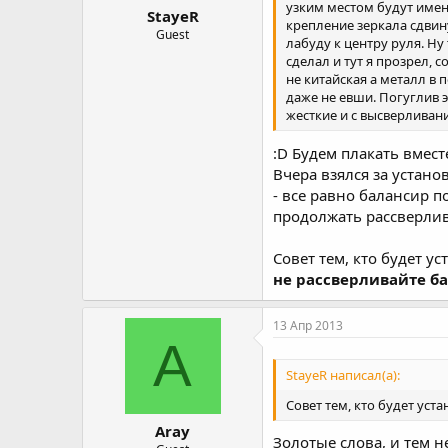
узким местом будут имен
StayeR
крепление зеркала сдвин
Guest
лабуду к центру руля. Ну 
сделал и тут я прозрел, с
не китайская а металл в 
даже не евши. Погуглив 
жесткие и с высверливани
:D Будем плакать вместе
Вчера взялся за устано
- все равно балансир п
продолжать рассверлив
Совет тем, кто будет у
не рассверливайте ба
13 Апр 2013
A
StayeR написал(а):
Совет тем, кто будет уст
Aray
Золотые слова, и тем 