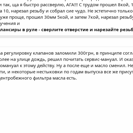
 так, ща я быстро рассверлю, АГА!!! С трудом прошел 8кой, 1
а 10, нарезал резьбу и собрал сие чудо. Не эстетично тольк
т уже проще, прошел 30мм 5кой, и затем 7кой, нарезал резьб
мучения и
лансиры в руле - сверлите отверстие и нарезайте резьбу
а регулировку клапанов заломили 300грн, в принципе согла
более на улице дождь, решил почитать сервис-мануал. И оказ
омануал к этому действу. Ну а после еще и масло сменил. 
ти, и некоторые нестыковки по годам выпуска все же присутс
центробежного фильтра масла есть.