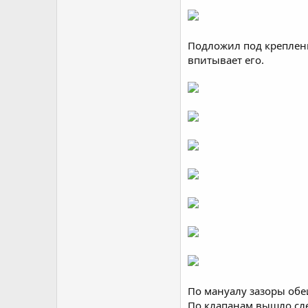
Подложил под креплени
впитывает его.
По мануалу зазоры обе
По клапанам вышло сле