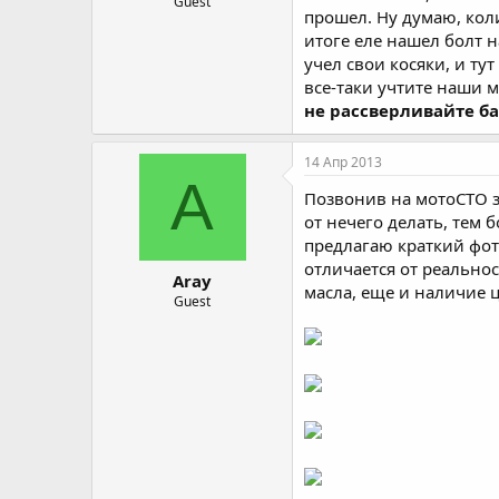
Guest
прошел. Ну думаю, коли
итоге еле нашел болт н
учел свои косяки, и ту
все-таки учтите наши 
не рассверливайте ба
14 Апр 2013
A
Позвонив на мотоСТО з
от нечего делать, тем 
предлагаю краткий фот
отличается от реальнос
Aray
масла, еще и наличие 
Guest