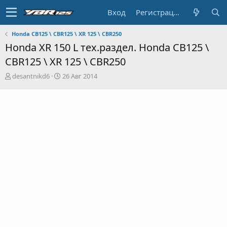
Вход
Регистрация
Honda CB125 \ CBR125 \ XR 125 \ CBR250
Honda XR 150 L тех.раздел. Honda CB125 \
CBR125 \ XR 125 \ CBR250
А
Д
desantnikd6
26 Авг 2014
в
а
т
т
о
а
р
н
т
а
е
ч
м
а
ы
л
а