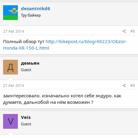
desantnikd6
Тру байкер
27 Авг 2014
#8
Полный обзор тут
http://bikepost.ru/blog/49223/Obzor-
Honda-XR-150-L.html
демьян
Д
Guest
27 Авг 2014
#9
заинтересовало. изначально хотел себе эндуро. как
думаете, дальнобой на нём возможен ?
Veis
V
Guest