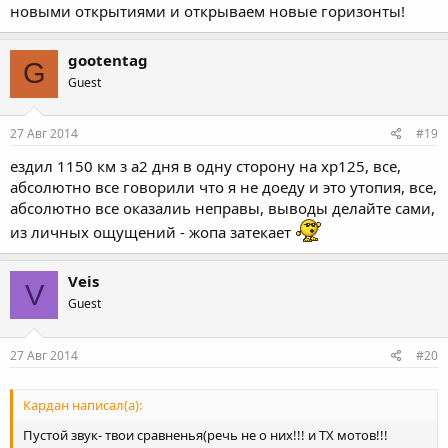
новыми открытиями и открываем новые горизонты!
gootentag
G
Guest
27 Авг 2014
#19
ездил 1150 км з а2 дня в одну сторону на хр125, все,
абсолютно все говорили что я не доеду и это утопия, все,
абсолютно все оказалиь неправы, выводы делайте сами,
из личных ощущений - жопа затекает
Veis
V
Guest
27 Авг 2014
#20
Кардан написал(а):
Пустой звук- твои сравненья(речь не о них!!! и ТХ мотов!!!