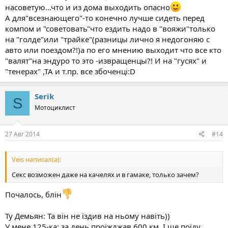
насоветую...что и из дома выходить опасно
А для"всезнающего"-то конечно лучше сидеть перед
компом и "советовать"что ездить надо в "вояжи"только
на "голде"или "трайке"(разницы лично я недогоняю с
авто или поездом?!)а по его мнению выходит что все кто
"валят"на эндуро то это -извращенцы?! И на "гусях" и
"тенерах" ,ТА и т.пр. все збоченці:D
Serik
S
Мотоциклист
27 Авг 2014
#14
Veis написал(а):
Секс возможен даже на качелях и в гамаке, только зачем?
Почалось, блін
Ту Демьян: Та він не їздив на ньому навіть))
У мене 125-ка: за день проїжджав 600 км. І ще поїду,