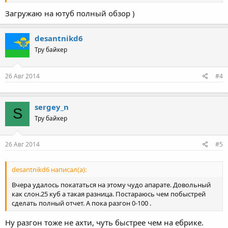
Загружаю на ютуб полный обзор )
desantnikd6
Тру байкер
26 Авг 2014
#4
sergey_n
S
Тру байкер
26 Авг 2014
#5
desantnikd6 написал(а):
Вчера удалось покататься на этому чудо апарате. Довольный
как слон.25 куб а такая разница. Постараюсь чем побыстрей
сделать полный отчет. А пока разгон 0-100 .
Ну разгон тоже не ахти, чуть быстрее чем на ебрике.