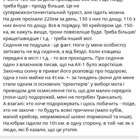
треба буде - проїду більше. Це не
суперміжконтинентальний турист, але їздить можна.
На днях проїхали 220км за день, 130 з них по дощу, 110 з
них вночі по дощу. Все в порядку. 90 крейсером іде. 150-
ка, як кажуть вище, трохи повеселіше буде. Треба більше/
краще/швидше і т.д. - треба інший мот.
Сидіння не подушка - це факт. Ноги (у мене особисто)
затікають не від сидіння, а від бездії. Коли клацаєш
передачі в місті і т.д. - то все проходить. Про сидіння
один з власників писав, що на АХ-1 було жорсткіше.
Захочеш скину в приват його розповіді про подорожі,
одна з них майже на 4т.км. +- за тиждень (вони для мене
стали одним із основних "орієнтирів" у виборі мота і
приводом для осмислення того, що для малих-середніх
(поки-що!) подорожей, мені не потрібен Трансальп).
А взагалі: хто хоче подорожувать і щось побачить - поїде,
хто не захоче - то будуть всякі причини (мало кубів,
малий крейсер,
неармований шланг тормозний
та інше).
На юбрах їздили по 10т.км. в одну сторону, в той час як є
люди, які б казали, що це утопія.