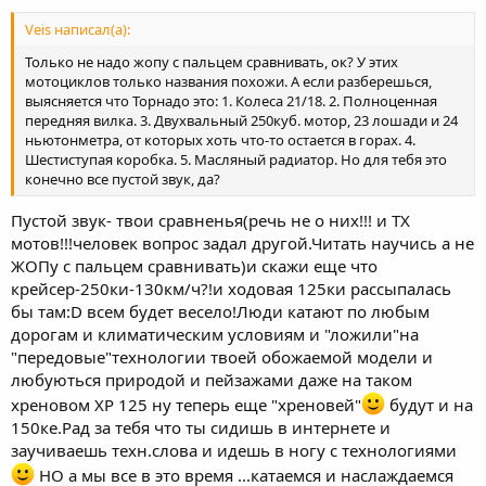
Veis написал(а):
Только не надо жопу с пальцем сравнивать, ок? У этих
мотоциклов только названия похожи. А если разберешься,
выясняется что Торнадо это: 1. Колеса 21/18. 2. Полноценная
передняя вилка. 3. Двухвальный 250куб. мотор, 23 лошади и 24
ньютонметра, от которых хоть что-то остается в горах. 4.
Шестиступая коробка. 5. Масляный радиатор. Но для тебя это
конечно все пустой звук, да?
Пустой звук- твои сравненья(речь не о них!!! и ТХ
мотов!!!человек вопрос задал другой.Читать научись а не
ЖОПу с пальцем сравнивать)и скажи еще что
крейсер-250ки-130км/ч?!и ходовая 125ки рассыпалась
бы там:D всем будет весело!Люди катают по любым
дорогам и климатическим условиям и "ложили"на
"передовые"технологии твоей обожаемой модели и
любуються природой и пейзажами даже на таком
хреновом ХР 125 ну теперь еще "хреновей"
будут и на
150ке.Рад за тебя что ты сидишь в интернете и
заучиваешь техн.слова и идешь в ногу с технологиями
НО а мы все в это время ...катаемся и наслаждаемся