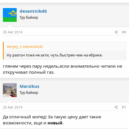
desantnikd6
Тру байкер
26 Авг 2014
#6
sergey_n написал(а):
Ну разгон тоже не ахти, чуть быстрее чем на ебрике.
глянем через пару недель,если внимательно читали не
откручивал полный газ.
Marsikus
Тру байкер
26 Авг 2014
#7
Да отличный мопед! За такую цену дает такие
возможности, еще и
новый
.