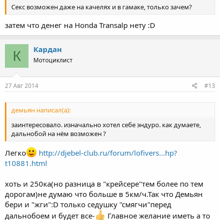
Секс возможен даже на качелях и в гамаке, только зачем?
затем что денег на Honda Transalp нету :D
Кардан
К
Мотоциклист
27 Авг 2014
#13
демьян написал(а):
заинтересовало. изначально хотел себе эндуро. как думаете,
дальнобой на нём возможен ?
Легко
http://djebel-club.ru/forum/lofivers...hp?
t10881.html
хоть и 250ка(но разница в "крейсере"тем более по тем
дорогам)не думаю что больше в 5км/ч.Так что Демьян
бери и "жги":D только седушку "смягчи"перед
дальнобоем и будет все-
Главное желание иметь а то