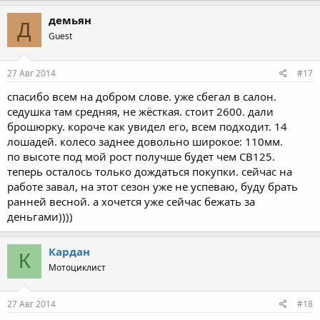
демьян
Д
Guest
27 Авг 2014
#17
спасибо всем на добром слове. уже сбегал в салон.
седушка там средняя, не жёсткая. стоит 2600. дали
брошюрку. короче как увидел его, всем подходит. 14
лошадей. колесо заднее довольно широкое: 110мм.
по высоте под мой рост получше будет чем CB125.
теперь осталось только дождаться покупки. сейчас на
работе завал, на этот сезон уже не успеваю, буду брать
ранней весной. а хочется уже сейчас бежать за
деньгами))))
Кардан
К
Мотоциклист
27 Авг 2014
#18