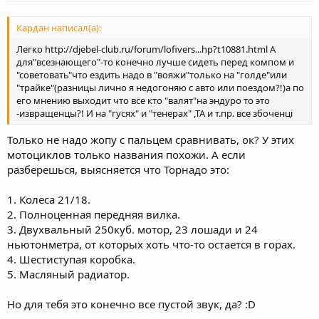
Кардан написал(а):
Легко http://djebel-club.ru/forum/lofivers...hp?t10881.html А
для"всезнающего"-то конечно лучше сидеть перед компом и
"советовать"что ездить надо в "вояжи"только на "голде"или
"трайке"(разницы лично я недогоняю с авто или поездом?!)а по
его мнению выходит что все кто "валят"на эндуро то это
-извращенцы?! И на "гусях" и "тенерах" ,ТА и т.пр. все збоченці
Только не надо жопу с пальцем сравнивать, ок? У этих
мотоциклов только названия похожи. А если
разберешься, выясняется что Торнадо это:
1. Колеса 21/18.
2. Полноценная передняя вилка.
3. Двухвальный 250куб. мотор, 23 лошади и 24
ньютонметра, от которых хоть что-то остается в горах.
4. Шестиступая коробка.
5. Масляный радиатор.
Но для тебя это конечно все пустой звук, да? :D