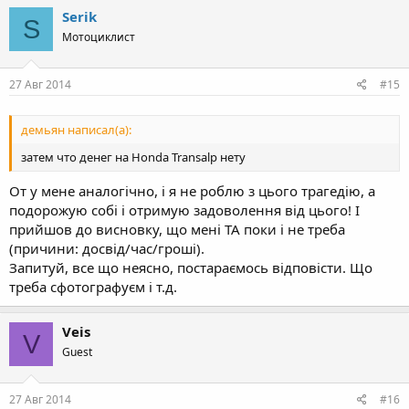
Serik
S
Мотоциклист
27 Авг 2014
#15
демьян написал(а):
затем что денег на Honda Transalp нету
От у мене аналогічно, і я не роблю з цього трагедію, а
подорожую собі і отримую задоволення від цього! І
прийшов до висновку, що мені ТА поки і не треба
(причини: досвід/час/гроші).
Запитуй, все що неясно, постараємось відповісти. Що
треба сфотографуєм і т.д.
Veis
V
Guest
27 Авг 2014
#16