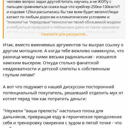
человек вопрос задал другой.Читать научись а не ЖОПу с
пальцем сравнивать)и скажи еще что крейсер-250ки-130км/ч?!
и ходовая 125ки рассыпалась бы там всем будет весело!Люди
катают по любым дорогам и климатическим условиям и
"ложили"на "передовые"технологии твоей обожаемой модели
и любуються природой и пейзажами даже на таком хреновом
ХР 125 ну теперь еще "хреновей" будут и на 150ке.Рад за тебя
Нажмите для раскрытия...
что ты сидишь в интернете и заучиваешь техн.слова и идешь в
ногу с технологиями НО а мы все в это время ...катаемся и
Итак, вместо вменяемых аргументов ты высрал ссылку о
наслаждаемся новыми открытиями и открываем новые
другом мотоцикле. А когда тебе вежливо намекнули, что
горизонты!
разница между ними весьма радикальная - изошелся
хамским высером. Откуда столько фанатской
неадекватности и детской слепоты к собственным
глупым ляпам?
А вот что подумает о нашей дискуссии посторонний
потенциальный покупатель, решивший отделить мух от
котлет перед тем как потратить деньги:
"Неужели "ваша прелесть" настолько плоха для
дальняков, превращая езду в героическое преодоление
себя и тренировку смирения с зудом в пятой точке - что