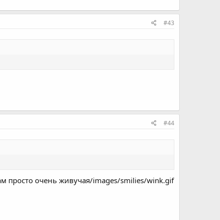
#43
#44
м просто очень живучая/images/smilies/wink.gif