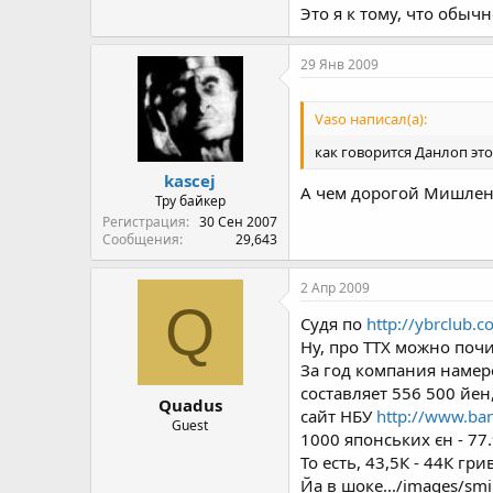
Это я к тому, что обыч
29 Янв 2009
Vaso написал(а):
как говорится Данлоп это
kascej
А чем дорогой Мишлен 
Тру байкер
Регистрация
30 Сен 2007
Сообщения
29,643
2 Апр 2009
Q
Судя по
http://ybrclub
Ну, про ТТХ можно почи
За год компания намер
составляет 556 500 йен
Quadus
сайт НБУ
http://www.ban
Guest
1000 японських єн - 77
То есть, 43,5К - 44К гр
Йа в шоке.../images/smil