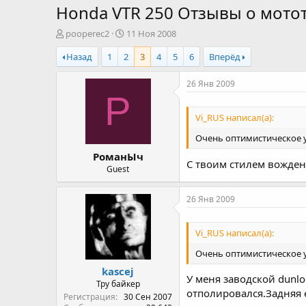
Honda VTR 250 Отзывы о мото
А
Д
pooperec2
11 Ноя 2008
в
а
Назад
1
2
3
4
5
6
Вперёд
т
т
о
а
р
н
26 Янв 2009
т
а
Р
е
ч
Vi_RUS написал(а):
м
а
ы
л
Очень оптимистическое 
а
РоманЫч
С твоим стилем вожден
Guest
26 Янв 2009
Vi_RUS написал(а):
Очень оптимистическое 
kascej
У меня заводской dunlo
Тру байкер
отполировался.Задняя е
Регистрация
30 Сен 2007