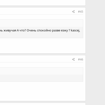
#45
ь живучая А что? Очень спокойно разве езжу ? kascej,
#46