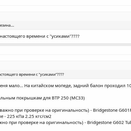
зина....
 настоящего времени с "усиками"????
астоящего времени с "усиками"????
еня мало... На китайском мопеде, задний балон проходил 10к
альным покрышкам для ВТР 250 (МС33)
(важно при проверке на оригинальность) - Bridgestone G601F 
 - 225 кПа 2.25 кгс/см2
жно при проверке на оригинальность) - Bridgestone G602 Tub