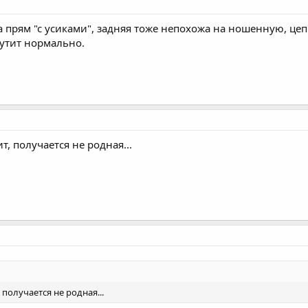
а прям "с усиками", задняя тоже непохожа на ношенную, цеп
рутит нормально.
т, получается не родная...
 получается не родная...