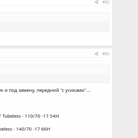
#52
#53
 и под замену, передний "с усиками"...
Tubeless - 110/70 -17 54H
eless - 140/70 -17 66H