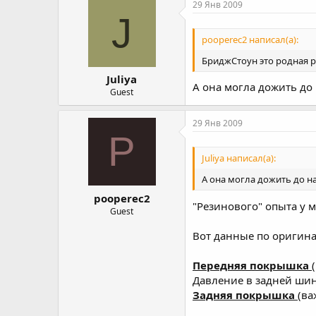
29 Янв 2009
J
pooperec2 написал(а):
БриджСтоун это родная ре
Juliya
А она могла дожить до
Guest
29 Янв 2009
P
Juliya написал(а):
А она могла дожить до н
pooperec2
"Резинового" опыта у м
Guest
Вот данные по оригин
Передняя покрышка
Давление в задней шине
Задняя покрышка
(ва