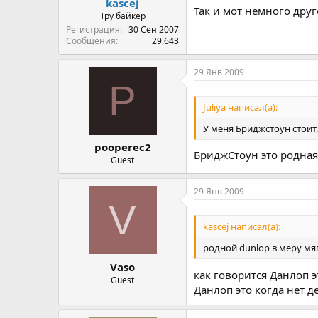
kascej
Так и мот немного друг
Тру байкер
Регистрация
30 Сен 2007
Сообщения
29,643
29 Янв 2009
P
Juliya написал(а):
У меня Бриджстоун стоит,
pooperec2
БриджСтоун это родная 
Guest
29 Янв 2009
V
kascej написал(а):
родной dunlop в меру мя
Vaso
как говорится Данлоп э
Guest
Данлоп это когда нет д