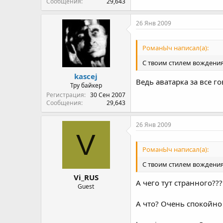
Сообщения
29,643
26 Янв 2009
РоманЫч написал(а):
С твоим стилем вождения
kascej
Ведь аватарка за все г
Тру байкер
Регистрация
30 Сен 2007
Сообщения
29,643
26 Янв 2009
V
РоманЫч написал(а):
С твоим стилем вождения
Vi_RUS
А чего тут странного??
Guest
А что? Очень спокойно р