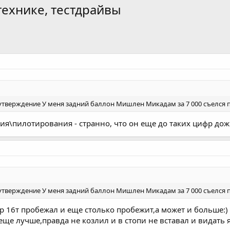
технике, тестдрайвы
утверждение У меня задний баллон Мишлен Микадам за 7 000 съелся 
ия\пилотирования - странно, что он еще до таких цифр до
утверждение У меня задний баллон Мишлен Микадам за 7 000 съелся 
p 16т пробежал и еще столько пробежит,а может и больше:)
ще лучше,правда не козлил и в стопи не вставал и видать я