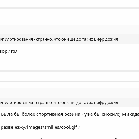
\пилотирования - странно, что он еще до таких цифр дожил
оворит:D
\пилотирования - странно, что он еще до таких цифр дожил
? Была бы более спортивная резина - уже бы сносил:) Микада
азве езжу/images/smilies/cool.gif ?