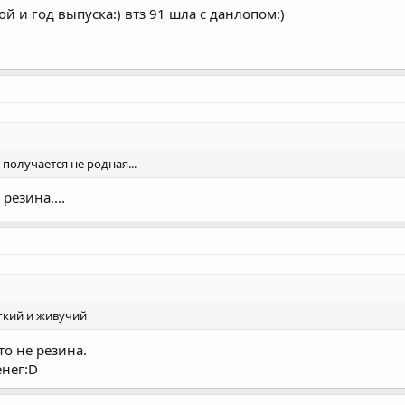
ой и год выпуска:) втз 91 шла с данлопом:)
 получается не родная...
резина....
гкий и живучий
то не резина.
енег:D