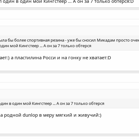
оп один в один мой Кингстеер ... А он за 7 только обтерся:D
Была бы более спортивная резина - уже бы сносил Микадам просто очен
один мой Кингстеер ... А он за 7 только обтерся
ает:) а пластилина Росси и на гонку не хватает:D
один в один мой Кингстеер ... А он за 7 только обтерся
а родной dunlop в меру мягкий и живучий:)