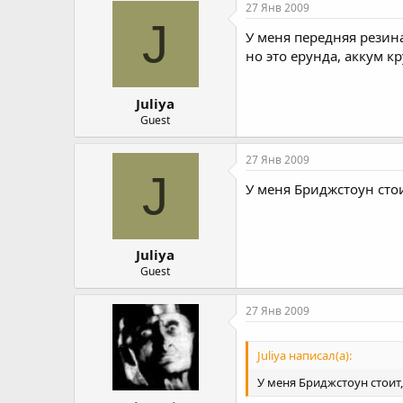
27 Янв 2009
J
У меня передняя резин
но это ерунда, аккум к
Juliya
Guest
27 Янв 2009
J
У меня Бриджстоун стои
Juliya
Guest
27 Янв 2009
Juliya написал(а):
У меня Бриджстоун стоит,