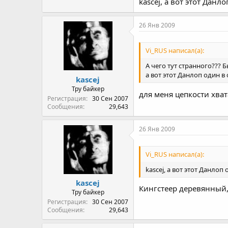
kascej, а вот этот Данл
26 Янв 2009
Vi_RUS написал(а):
А чего тут странного??? 
а вот этот Данлоп один в 
kascej
Тру байкер
для меня цепкости хват
Регистрация
30 Сен 2007
Сообщения
29,643
26 Янв 2009
Vi_RUS написал(а):
kascej, а вот этот Данлоп 
kascej
Кингстеер деревянный,
Тру байкер
Регистрация
30 Сен 2007
Сообщения
29,643