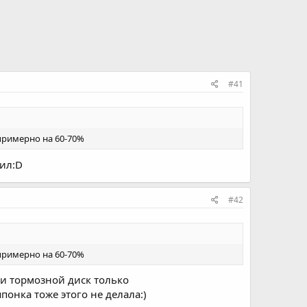
#41
примерно на 60-70%
жил:D
#42
примерно на 60-70%
 и тормозной диск только
понка тоже этого не делала:)