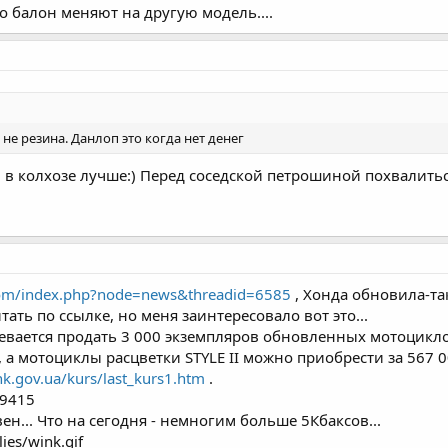
но балон меняют на другую модель....
 не резина. Данлоп это когда нет денег
в колхозе лучше:) Перед соседской петрошиной похвалить
.com/index.php?node=news&threadid=6585
, Хонда обновила-так
тать по ссылке, но меня заинтересовало вот это...
евается продать 3 000 экземпляров обновленных мотоциклов
, а мотоциклы расцветки STYLE II можно приобрести за 567 0
k.gov.ua/kurs/last_kurs1.htm
.
.9415
ивен... Что на сегодня - немногим больше 5Кбаксов...
ies/wink.gif