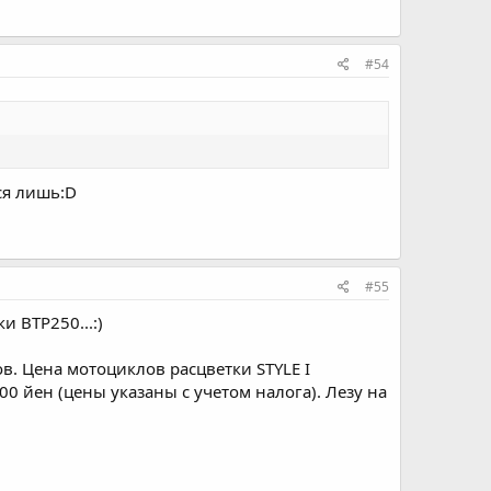
#54
ся лишь:D
#55
и ВТР250...:)
. Цена мотоциклов расцветки STYLE I
00 йен (цены указаны с учетом налога). Лезу на