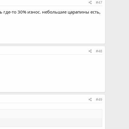
#47
ь где-то 30% износ. небольшие царапины есть,
#48
#49