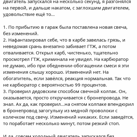
двигатель запускался на несколько секунд, я разгонялся
на первой, и дальше накатом, с заглохшим двигателем,
удовольствие ещё то...
1. По прибытию в гараж была поставлена новая свеча,
без изменений.
2. Нафантазировал себе, что в карбе завелась грязь, и
неведомая срань внезапно забивает ГТЖ, а потом
отваливается. Открыл карб, чистенько, тщательно
просмотрел ГТЖ, криминала не увидел. На карбюратор
не думаю, ибо при обеднении-обогащении смеси я эти
изменения слышу хорошо. Изменений нет. На
обогатитель, если завёлся, реакция нормальная. Так что
не карбюратор с вероятностью 99 процентов.
3. Проверил дедовским способом свечной колпак. Он,
оказывается, просто откручивается с бронепровода. Не
знал. Ах да, как проверил...на снятом колпаке впендюрил
в бронепровод загогульку из медной проволоки с
колечком под свечу. Изменений никаких. Если заведётся,
то поработает несколько минут, потом резкий стоп.
И да, совсем холодный двигатель запускался без