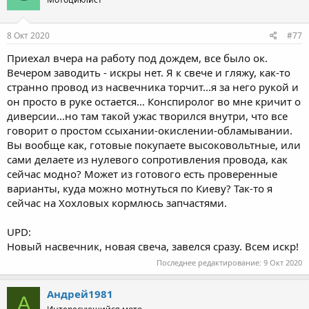
8 Окт 2020
#77
Приехал вчера на работу под дождем, все было ок.
Вечером заводить - искры нет. Я к свече и гляжу, как-то
странно провод из насвечника торчит...я за него рукой и
он просто в руке остается... Конспиролог во мне кричит о
диверсии...но там такой ужас творился внутри, что все
говорит о простом ссыхании-окислении-обламывании.
Вы вообще как, готовые покупаете высоковольтные, или
сами делаете из нулевого сопротивления провода, как
сейчас модно? Может из готового есть проверенные
варианты, куда можно мотнуться по Киеву? Так-то я
сейчас на Хохловых кормлюсь запчастями.
UPD:
Новый насвечник, новая свеча, завелся сразу. Всем искр!
Последнее редактирование:
9 Окт 2020
Андрей1981
А