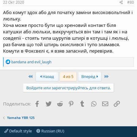
22 Окт 2020
#80
Або комут здох або для початку заміни високовольтний і
люльку.
Хоча може просто бути що хреновий контакт біля
катушки або люльки, викручується він там і там як і на
совдепії - стоять типа шурупів штирі в котушці і люльці,
раз бачив що той штирь окислився і тупо зламався.
Комути в Фоксвелі є, я взяв запасний, перевірив.
R
bandana
and
evil_laugh
e
a
c
First
Last
Назад
4 из 5
Вперёд
t
i
Войдите или зарегистрируйтесь для ответа.
o
n
s
Facebook
Twitter
Reddit
Pinterest
Tumblr
WhatsApp
Электронная
Ссылка
Поделиться:
:
Yamaha YBR 125
Default style
Russian (RU)