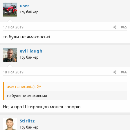
user
Тру байкер
17 Ноя 2019
#65
то були не ямаховські
evil_laugh
Тру байкер
18 Ноя 2019
#66
user написал(а):
то були не ямаховські
Не, я про Штирлицов мопед говорю
Stirlitz
Тру байкер