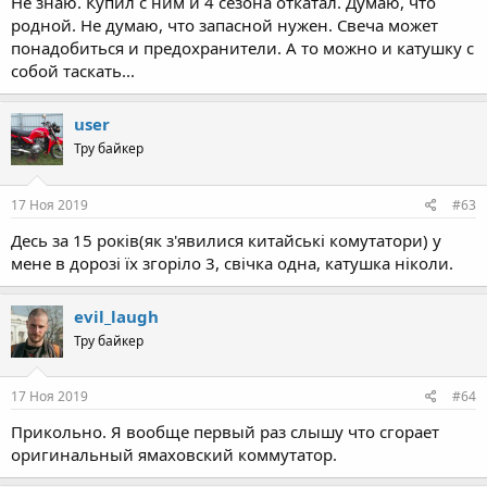
Не знаю. Купил с ним и 4 сезона откатал. Думаю, что
родной. Не думаю, что запасной нужен. Свеча может
понадобиться и предохранители. А то можно и катушку с
собой таскать...
user
Тру байкер
17 Ноя 2019
#63
Десь за 15 років(як з'явилися китайські комутатори) у
мене в дорозі їх згоріло 3, свічка одна, катушка ніколи.
evil_laugh
Тру байкер
17 Ноя 2019
#64
Прикольно. Я вообще первый раз слышу что сгорает
оригинальный ямаховский коммутатор.