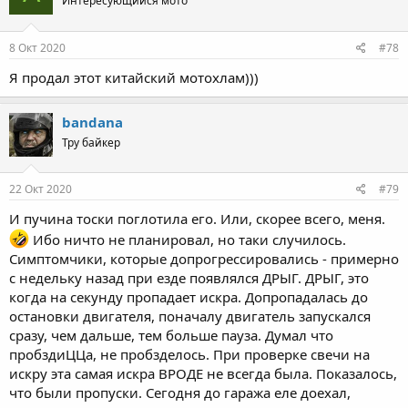
Интересующийся мото
8 Окт 2020
#78
Я продал этот китайский мотохлам)))
bandana
Тру байкер
22 Окт 2020
#79
И пучина тоски поглотила его. Или, скорее всего, меня.
Ибо ничто не планировал, но таки случилось.
Симптомчики, которые допрогрессировались - примерно
с недельку назад при езде появлялся ДРЫГ. ДРЫГ, это
когда на секунду пропадает искра. Допропадалась до
остановки двигателя, поначалу двигатель запускался
сразу, чем дальше, тем больше пауза. Думал что
пробздиЦЦа, не пробзделось. При проверке свечи на
искру эта самая искра ВРОДЕ не всегда была. Показалось,
что были пропуски. Сегодня до гаража еле доехал,