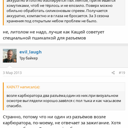
аккуратно и плотно изолируется ПВХ лентой, притягивается
хомутиками, чтоб не тёрлось и не елозило. Поверх можно
обильно обработать силиконовым спреем. Получается
аккуратно, компактно и в глаза не бросается. За 3 сезона
хранения под открытым небом проблем не было.
не, литолом не надо, лучше как Кащей советует
специальной пшикалкой для разъемов
evil_laugh
Тру байкер
3 Мар 2013
#19
KAIN77 написал(а):
возле карбюратора два разъёма,один из них.при визуальном
осмотре выглядели хорошо.завёлся с пол тыка и как часы.всем
спасибо.
Странно, потому что ни один из разъёмов возле
карбюратора, по-моему, не отвечает за зажигание. Хотя