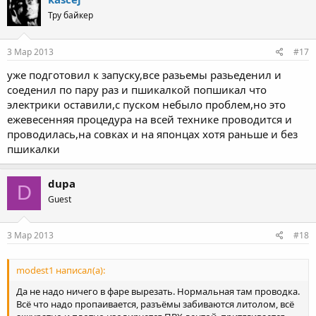
Тру байкер
3 Мар 2013
#17
уже подготовил к запуску,все разьемы разьеденил и
соеденил по пару раз и пшикалкой попшикал что
электрики оставили,с пуском небыло проблем,но это
ежевесенняя процедура на всей технике проводится и
проводилась,на совках и на японцах хотя раньше и без
пшикалки
dupa
D
Guest
3 Мар 2013
#18
modest1 написал(а):
Да не надо ничего в фаре вырезать. Нормальная там проводка.
Всё что надо пропаивается, разъёмы забиваются литолом, всё