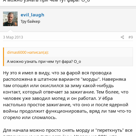
evil_laugh
Тру байкер
3 Мар 2013
#9
dimas6000 написал(а):
А можно узнать при чем тут фара? О_о
Ну это я имел в виду, что за фарой вся проводка
расположена в штатном варианте "морды". Наверняка
там отошёл или окислился за зиму какой-нибудь
контакт, который отвечает за зажигание. Тем более, что
человек уже заводил мопед и он работал. У ёбра
настолько простое зажигание, что оно и после ядерной
войны продолжит функционировать, вряд ли там что-то
сгорело или сломалось.
Для начала можно просто снять морду и "переткнуть" все