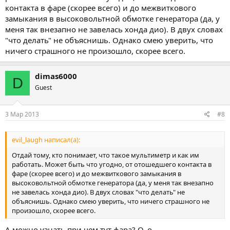
контакта в фаре (скорее всего) и до межвиткового
замыкания в высоковольтной обмотке генератора (да, у
меня так внезапно не завелась хонда дио). В двух словах
"что делать" не объяснишь. Однако смею уверить, что
ничего страшного не произошло, скорее всего.
dimas6000
D
Guest
3 Мар 2013
#8
evil_laugh написал(а):
Отдай тому, кто понимает, что такое мультиметр и как им
работать. Может быть что угодно, от отошедшего контакта в
фаре (скорее всего) и до межвиткового замыкания в
высоковольтной обмотке генератора (да, у меня так внезапно
не завелась хонда дио). В двух словах "что делать" не
объяснишь. Однако смею уверить, что ничего страшного не
произошло, скорее всего.
А можно узнать при чем тут фара? О_о