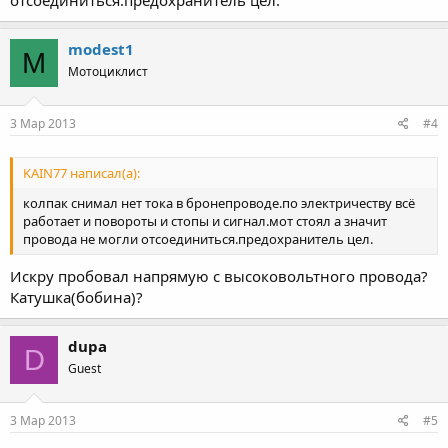
отсоединиться.предохранитель цел.
modest1
M
Мотоциклист
3 Мар 2013
#4
KAIN77 написал(а):
колпак снимал нет тока в бронепроводе.по электричеству всё
работает и повороты и стопы и сигнал.мот стоял а значит
провода не могли отсоединиться.предохранитель цел.
Искру пробовал напрямую с высоковольтного провода?
Катушка(бобина)?
dupa
D
Guest
3 Мар 2013
#5