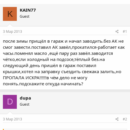
KAIN77
K
Guest
3 Мар 2013
#1
после зимы прищёл в гараж и начал заводить.без АК не
смог завести.поставил АК завёл,прокатился-работает как
часы.поменял масло ,ещё пару раз завёл.заводится
чётко,если холодный на подсосе,тёплый без.на
следующий день пришёл в гараж поставил
крышки,хотел на заправку съездить свежака залить,но
ПРОПАЛА ИСКРА!!!!!!в чём дело не могу
понять.подскажите откуда начинать?
dupa
D
Guest
3 Мар 2013
#2