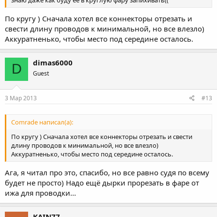
знаю даже как буду её в круглую фару запихивать((
По кругу ) Сначала хотел все коннекторы отрезать и
свести длину проводов к минимальной, но все влезло)
Аккуратненько, чтобы место под середине осталось.
dimas6000
D
Guest
3 Мар 2013
#13
Comrade написал(а):
По кругу ) Сначала хотел все коннекторы отрезать и свести
длину проводов к минимальной, но все влезло)
Аккуратненько, чтобы место под середине осталось.
Ага, я читал про это, спасибо, но все равно судя по всему
будет не просто) Надо ещё дырки прорезать в фаре от
ижа для проводки...
KAIN77