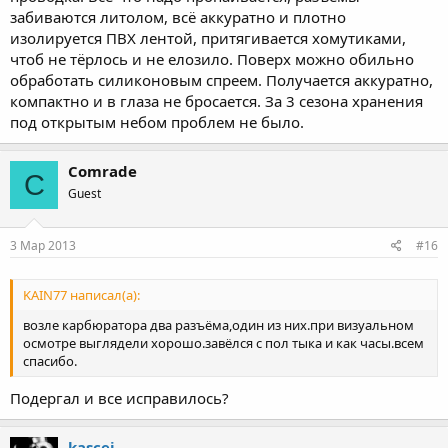
забиваются литолом, всё аккуратно и плотно
изолируется ПВХ лентой, притягивается хомутиками,
чтоб не тёрлось и не елозило. Поверх можно обильно
обработать силиконовым спреем. Получается аккуратно,
компактно и в глаза не бросается. За 3 сезона хранения
под открытым небом проблем не было.
Comrade
C
Guest
3 Мар 2013
#16
KAIN77 написал(а):
возле карбюратора два разъёма,один из них.при визуальном
осмотре выглядели хорошо.завёлся с пол тыка и как часы.всем
спасибо.
Подергал и все исправилось?
kascej