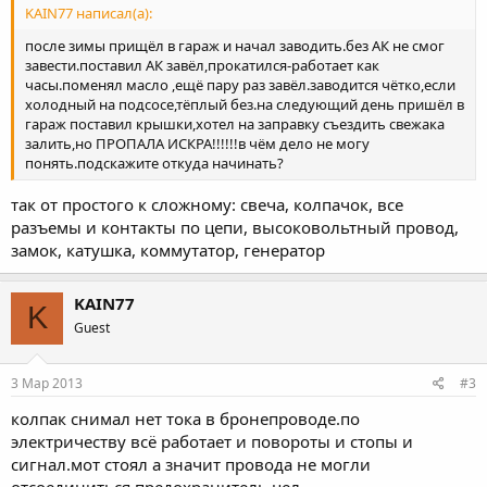
KAIN77 написал(а):
после зимы прищёл в гараж и начал заводить.без АК не смог
завести.поставил АК завёл,прокатился-работает как
часы.поменял масло ,ещё пару раз завёл.заводится чётко,если
холодный на подсосе,тёплый без.на следующий день пришёл в
гараж поставил крышки,хотел на заправку съездить свежака
залить,но ПРОПАЛА ИСКРА!!!!!!в чём дело не могу
понять.подскажите откуда начинать?
так от простого к сложному: свеча, колпачок, все
разъемы и контакты по цепи, высоковольтный провод,
замок, катушка, коммутатор, генератор
KAIN77
K
Guest
3 Мар 2013
#3
колпак снимал нет тока в бронепроводе.по
электричеству всё работает и повороты и стопы и
сигнал.мот стоял а значит провода не могли