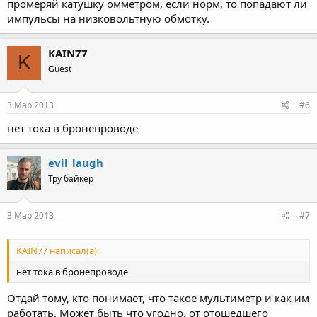
промеряй катушку омметром, если норм, то попадают ли
импульсы на низковольтную обмотку.
KAIN77
K
Guest
3 Мар 2013
#6
нет тока в бронепроводе
evil_laugh
Тру байкер
3 Мар 2013
#7
KAIN77 написал(а):
нет тока в бронепроводе
Отдай тому, кто понимает, что такое мультиметр и как им
работать. Может быть что угодно, от отошедшего