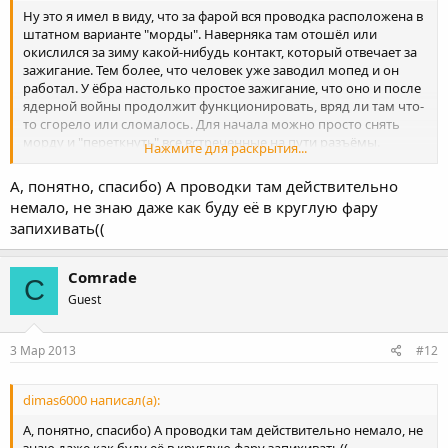
Ну это я имел в виду, что за фарой вся проводка расположена в
штатном варианте "морды". Наверняка там отошёл или
окислился за зиму какой-нибудь контакт, который отвечает за
зажигание. Тем более, что человек уже заводил мопед и он
работал. У ёбра настолько простое зажигание, что оно и после
ядерной войны продолжит функционировать, вряд ли там что-
то сгорело или сломалось. Для начала можно просто снять
морду и "переткнуть" все встреченные на пути разъёмы.
Нажмите для раскрытия...
Уверен на 90%, что поможет.
А, понятно, спасибо) А проводки там действительно
немало, не знаю даже как буду её в круглую фару
запихивать((
Comrade
C
Guest
3 Мар 2013
#12
dimas6000 написал(а):
А, понятно, спасибо) А проводки там действительно немало, не