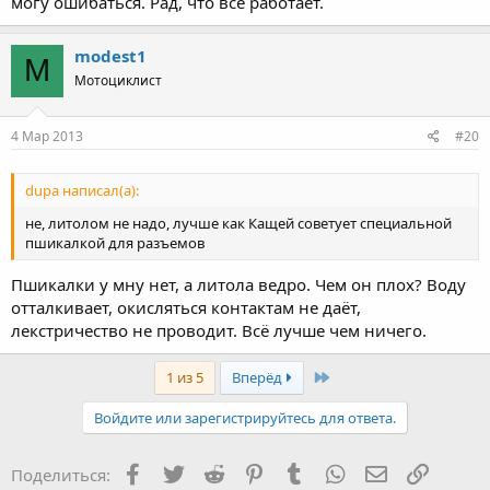
могу ошибаться. Рад, что всё работает.
modest1
M
Мотоциклист
4 Мар 2013
#20
dupa написал(а):
не, литолом не надо, лучше как Кащей советует специальной
пшикалкой для разъемов
Пшикалки у мну нет, а литола ведро. Чем он плох? Воду
отталкивает, окисляться контактам не даёт,
лекстричество не проводит. Всё лучше чем ничего.
Last
1 из 5
Вперёд
Войдите или зарегистрируйтесь для ответа.
Facebook
Twitter
Reddit
Pinterest
Tumblr
WhatsApp
Электронная
Ссылка
Поделиться: