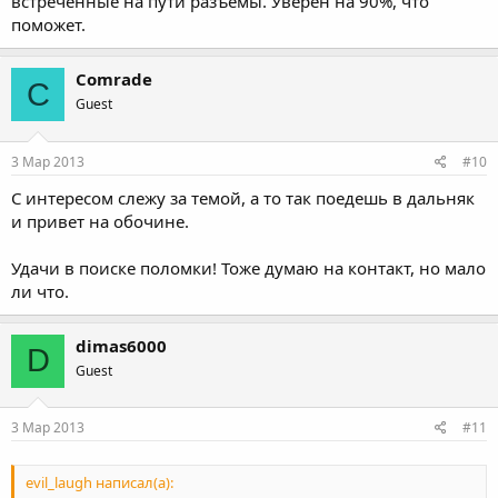
встреченные на пути разъёмы. Уверен на 90%, что
поможет.
Comrade
C
Guest
3 Мар 2013
#10
С интересом слежу за темой, а то так поедешь в дальняк
и привет на обочине.
Удачи в поиске поломки! Тоже думаю на контакт, но мало
ли что.
dimas6000
D
Guest
3 Мар 2013
#11
evil_laugh написал(а):