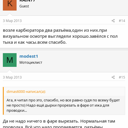
K
Guest
3 Мар 2013
#14
возле карбюратора два разъёма,один из них.при
визуальном осмотре выглядели хорошо.завёлся с пол
тыка и как часы.всем спасибо.
modest1
M
Мотоциклист
3 Мар 2013
#15
dimas6000 написал(а):
Ага, я читал про это, спасибо, но все равно судя по всему будет
не просто) Надо ещё дырки прорезать в фаре от ижа для
проводки...
Да не надо ничего в фаре вырезать. Нормальная там
проводка. Всё что надо пропаивается, разъёмы