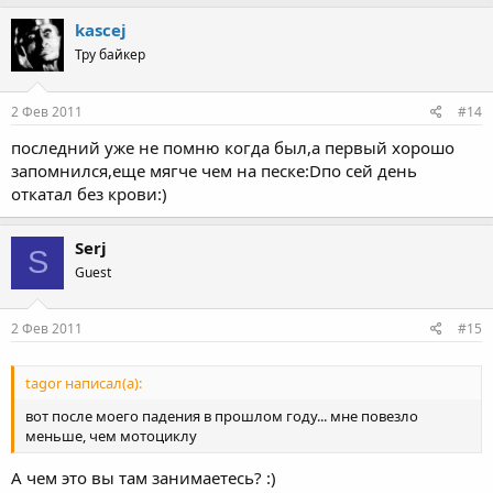
kascej
Тру байкер
2 Фев 2011
#14
последний уже не помню когда был,а первый хорошо
запомнился,еще мягче чем на песке:Dпо сей день
откатал без крови:)
Serj
S
Guest
2 Фев 2011
#15
tagor написал(а):
вот после моего падения в прошлом году... мне повезло
меньше, чем мотоциклу
А чем это вы там занимаетесь? :)