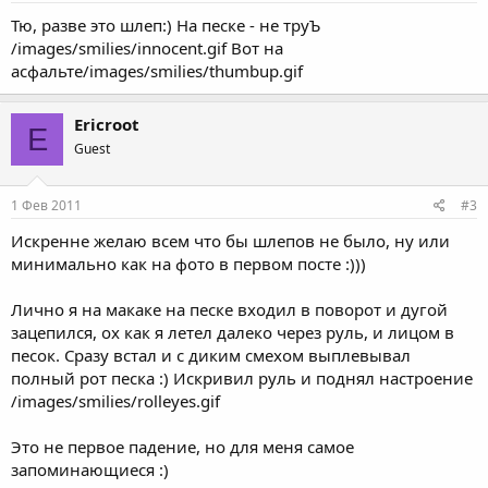
Тю, разве это шлеп:) На песке - не труЪ
/images/smilies/innocent.gif Вот на
асфальте/images/smilies/thumbup.gif
Ericroot
E
Guest
1 Фев 2011
#3
Искренне желаю всем что бы шлепов не было, ну или
минимально как на фото в первом посте :)))
Лично я на макаке на песке входил в поворот и дугой
зацепился, ох как я летел далеко через руль, и лицом в
песок. Сразу встал и с диким смехом выплевывал
полный рот песка :) Искривил руль и поднял настроение
/images/smilies/rolleyes.gif
Это не первое падение, но для меня самое
запоминающиеся :)