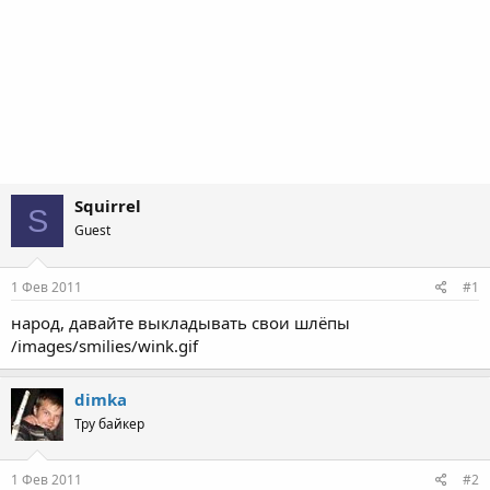
Squirrel
S
Guest
1 Фев 2011
#1
народ, давайте выкладывать свои шлёпы
/images/smilies/wink.gif
dimka
Тру байкер
1 Фев 2011
#2