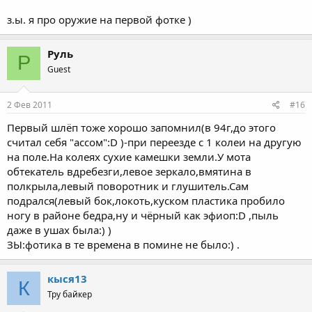
з.ы. я про оружие на первой фотке )
Руль
Р
Guest
2 Фев 2011
#16
Первый шлёп тоже хорошо запомнил(в 94г,до этого
считал себя "ассом":D )-при переезде с 1 колеи на другую
на поле.На колеях сухие камешки земли.У мота
обтекатель вдребезги,левое зеркало,вмятина в
полкрыла,левый поворотник и глушитель.Сам
подрался(левый бок,локоть,куском пластика пробило
ногу в районе бедра,ну и чёрный как эфиоп:D ,пыль
даже в ушах была:) )
ЗЫ:фотика в те времена в помине не было:) .
кыся13
К
Тру байкер