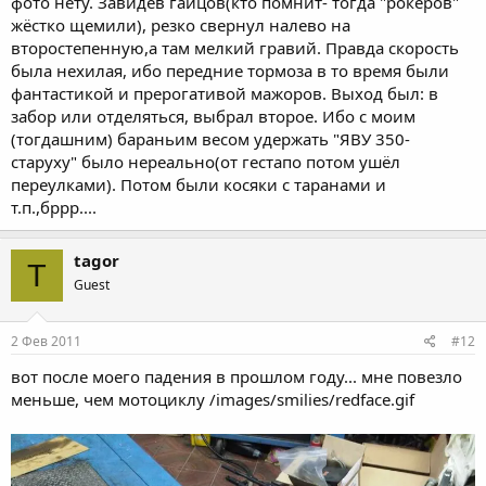
фото нету. Завидев гайцов(кто помнит- тогда "рокеров"
жёстко щемили), резко свернул налево на
второстепенную,а там мелкий гравий. Правда скорость
была нехилая, ибо передние тормоза в то время были
фантастикой и прерогативой мажоров. Выход был: в
забор или отделяться, выбрал второе. Ибо с моим
(тогдашним) бараньим весом удержать "ЯВУ 350-
старуху" было нереально(от гестапо потом ушёл
переулками). Потом были косяки с таранами и
т.п.,бррр....
tagor
T
Guest
2 Фев 2011
#12
вот после моего падения в прошлом году... мне повезло
меньше, чем мотоциклу /images/smilies/redface.gif