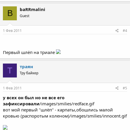
baRRmalini
B
Guest
1 Фев 2011
#4
Первый шлёп на триале
траян
Т
Тру байкер
1 Фев 2011
#5
у всех он был но не все его
зафиксировали
/images/smilies/redface.gif
вот мой первый "шлёп" - карпаты,обошлись малой
кровью (распоротым коленом)/images/smilies/innocent.gif