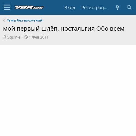
Вход
Регистрация
Темы без вложений
мой первый шлёп, ностальгия Обо всем
А
Д
Squirrel
1 Фев 2011
в
а
т
т
о
а
р
н
т
а
е
ч
м
а
ы
л
а