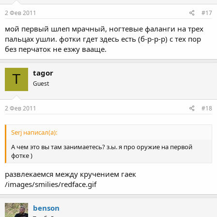
2 Фев 2011
#17
мой первый шлеп мрачный, ногтевые фаланги на трех
пальцах ушли. фотки гдет здесь есть (б-р-р-р) с тех пор
без перчаток не езжу вааще.
tagor
T
Guest
2 Фев 2011
#18
Serj написал(а):
А чем это вы там занимаетесь? з.ы. я про оружие на первой
фотке )
развлекаемся между кручением гаек
/images/smilies/redface.gif
benson