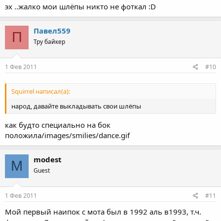
эх ..жалко мои шлёпы никто не фоткал :D
Павел559
П
Тру байкер
1 Фев 2011
#10
Squirrel написал(а):
народ, давайте выкладывать свои шлёпы
как будто специально на бок
положила/images/smilies/dance.gif
modest
M
Guest
1 Фев 2011
#11
Мой первый наипок с мота был в 1992 аль в1993, т.ч.