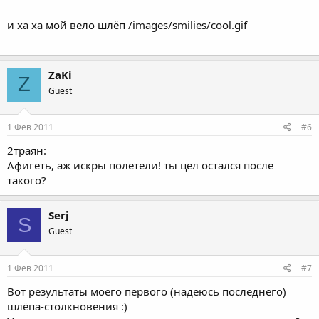
и ха ха мой вело шлёп /images/smilies/cool.gif
ZaKi
Z
Guest
1 Фев 2011
#6
2траян:
Афигеть, аж искры полетели! ты цел остался после
такого?
Serj
S
Guest
1 Фев 2011
#7
Вот результаты моего первого (надеюсь последнего)
шлёпа-столкновения :)