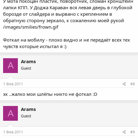
У мота покоцан пластик, поворотник, сломан кронштейн
лапки КПП. У Доджа Караван вся левая дверь в глубокой
борозде от слайдера и вырвано с креплением в
обратную сторону зеркало, к сожалению моей рукой
/images/smilies/frown.gif
Фоткал на мобилу - плохо видно и не передаёт всех тех
чувств которые испытал я :)
Arams
A
Guest
1 Фев 2011
#8
эх ..жалко мои шлёпы никто не фоткал :D
Arams
A
Guest
1 Фев 2011
#9