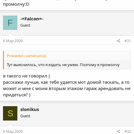
промолчу:D
-=Falcon=-
F
Guest
8 Мар 2009
#31
РоманЫч написал(а):
Тут выяснилось, что я ездить не умею. Поэтому я промолчу
я такого не говорил )
расскажи лучше, как тебе удается мот домой таскать, а то
может и мне с моим вторым этажом гараж арендовать не
придеться? )
slonikus
S
Guest
8 Мар 2009
#32