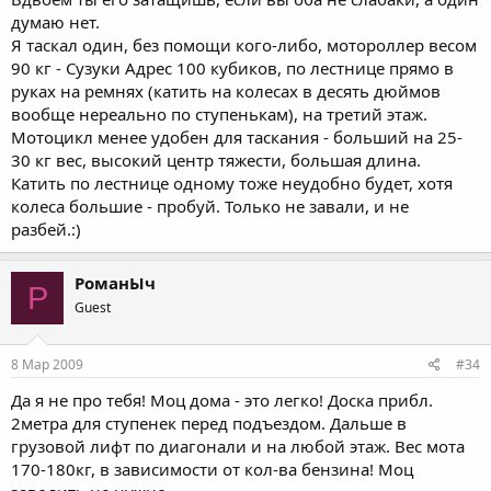
думаю нет.
Я таскал один, без помощи кого-либо, мотороллер весом
90 кг - Сузуки Адрес 100 кубиков, по лестнице прямо в
руках на ремнях (катить на колесах в десять дюймов
вообще нереально по ступенькам), на третий этаж.
Мотоцикл менее удобен для таскания - больший на 25-
30 кг вес, высокий центр тяжести, большая длина.
Катить по лестнице одному тоже неудобно будет, хотя
колеса большие - пробуй. Только не завали, и не
разбей.:)
РоманЫч
Р
Guest
8 Мар 2009
#34
Да я не про тебя! Моц дома - это легко! Доска прибл.
2метра для ступенек перед подъездом. Дальше в
грузовой лифт по диагонали и на любой этаж. Вес мота
170-180кг, в зависимости от кол-ва бензина! Моц