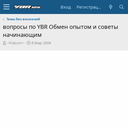
Вход
Регистрация
Темы без вложений
вопросы по YBR Обмен опытом и советы
начинающим
А
Д
-=Falcon=-
8 Мар 2009
в
а
т
т
о
а
р
н
т
а
е
ч
м
а
ы
л
а