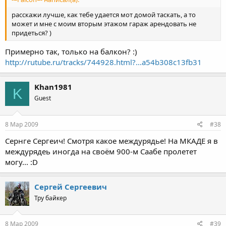
расскажи лучше, как тебе удается мот домой таскать, а то
может и мне с моим вторым этажом гараж арендовать не
придеться? )
Примерно так, только на балкон? :)
http://rutube.ru/tracks/744928.html?...a54b308c13fb31
Khan1981
K
Guest
8 Мар 2009
#38
Сернге Сергеич! Смотря какое междурядье! На МКАДЕ я в
междурядеь иногда на своём 900-м Саабе пролетет
могу... :D
Сергей Сергеевич
Тру байкер
8 Мар 2009
#39