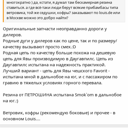
многократно ) да, кстати, я думал там бескамерная резина
ставиться. а где всё-таки люди берут всякие прибамбасы типа
ветровика, той же седушки, кофры? заказывают по louis.de или
в Москве можно это добро найти?
Оригинальные запчасти неоправданно дороги у
дилеров.
Родные дуги у дилеров как по цене, так и по размеру/
качеству вызывают просто смех.:D
Родная цепь по качеству больше похожа на дешевую
цепь для Явы производимую в Даугавпилс. Цепь из
Даугавпилс испытана на надежность практикой.
Лучший вариант - цепь для Явы чешского Favorit -
испытана мной в дальнобое на юг, и с пассажиром по
гравию в тяжелых условиях горного перевала.
Резина от ПЕТРОШИНА испытана Smok`om в дальнобое
на юг.:)
Ветровик, кофры (рекомендую боковые) и прочее - в
основном Louis....