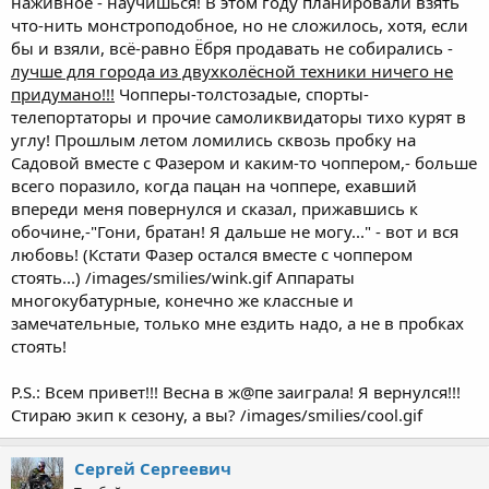
наживное - научишься! В этом году планировали взять
что-нить монстроподобное, но не сложилось, хотя, если
бы и взяли, всё-равно Ёбря продавать не собирались -
лучше для города из двухколёсной техники ничего не
придумано!!!
Чопперы-толстозадые, спорты-
телепортаторы и прочие самоликвидаторы тихо курят в
углу! Прошлым летом ломились сквозь пробку на
Садовой вместе с Фазером и каким-то чоппером,- больше
всего поразило, когда пацан на чоппере, ехавший
впереди меня повернулся и сказал, прижавшись к
обочине,-"Гони, братан! Я дальше не могу..." - вот и вся
любовь! (Кстати Фазер остался вместе с чоппером
стоять...) /images/smilies/wink.gif Аппараты
многокубатурные, конечно же классные и
замечательные, только мне ездить надо, а не в пробках
стоять!
P.S.: Всем привет!!! Весна в ж@пе заиграла! Я вернулся!!!
Стираю экип к сезону, а вы? /images/smilies/cool.gif
Сергей Сергеевич