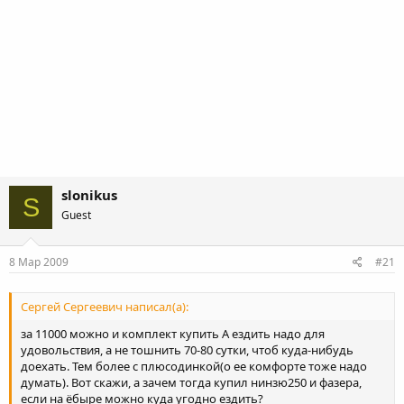
slonikus
S
Guest
8 Мар 2009
#21
Сергей Сергеевич написал(а):
за 11000 можно и комплект купить А ездить надо для
удовольствия, а не тошнить 70-80 сутки, чтоб куда-нибудь
доехать. Тем более с плюсодинкой(о ее комфорте тоже надо
думать). Вот скажи, а зачем тогда купил нинзю250 и фазера,
если на ёбыре можно куда угодно ездить?