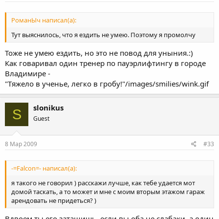
РоманЫч написал(а):
Тут выяснилось, что я ездить не умею. Поэтому я промолчу
Тоже не умею ездить, но это не повод для уныния.:)
Как говаривал один тренер по пауэрлифтингу в городе
Владимире -
"Тяжело в ученье, легко в гробу!"/images/smilies/wink.gif
slonikus
S
Guest
8 Мар 2009
#33
-=Falcon=- написал(а):
я такого не говорил ) расскажи лучше, как тебе удается мот
домой таскать, а то может и мне с моим вторым этажом гараж
арендовать не придеться? )
Вдвоем ты его затащишь, если вы оба не слабаки, а один