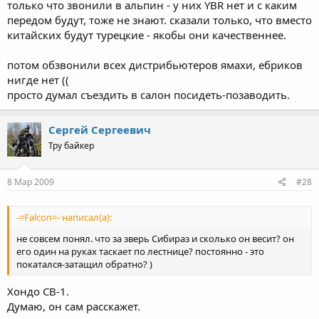
только что звонили в альпин - у них YBR нет и с каким
передом будут, тоже не знают. сказали только, что вместо
китайских будут турецкие - якобы они качественнее.
потом обзвонили всех дистрибьютеров ямахи, ебриков
нигде нет ((
просто думал съездить в салон посидеть-позаводить.
Сергей Сергеевич
Тру байкер
8 Мар 2009
#28
-=Falcon=- написал(а):
не совсем понял. что за зверь Сибираз и сколько он весит? он
его один на руках таскает по лестнице? постоянно - это
покатался-затащил обратно? )
Хондо CB-1.
Думаю, он сам расскажет.