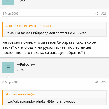
Guest
8 Мар 2009
#26
Сергей Сергеевич написал(а):
Романыч таская Сибираз домой постоянно и ничего
не совсем понял. что за зверь Сибираз и сколько он
весит? он его один на руках таскает по лестнице?
постоянно - это покатался-затащил обратно? )
-=Falcon=-
F
Guest
8 Мар 2009
#27
slonikus написал(а):
http://alpin.ru/index.php?zi=49&chp=showpage