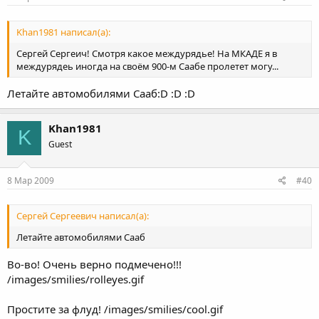
Khan1981 написал(а):
Сергей Сергеич! Смотря какое междурядье! На МКАДЕ я в
междурядеь иногда на своём 900-м Саабе пролетет могу...
Летайте автомобилями Сааб:D :D :D
Khan1981
K
Guest
8 Мар 2009
#40
Сергей Сергеевич написал(а):
Летайте автомобилями Сааб
Во-во! Очень верно подмечено!!!
/images/smilies/rolleyes.gif
Простите за флуд! /images/smilies/cool.gif