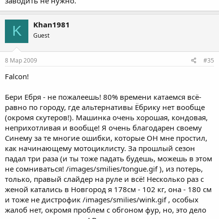
заводить не нужно.
Khan1981
K
Guest
8 Мар 2009
#35
Falcon!
Бери Ебря - не пожалеешь! 80% времени катаемся всё-
равно по городу, где альтернативы Ёбрику нет вообще
(окромя скутеров!). Машинка очень хорошая, кондовая,
неприхотливая и вообще! Я очень благодарен своему
Синему за те многие ошибки, которые ОН мне простил,
как начинающему мотоциклисту. За прошлый сезон
падал три раза (и ты тоже падать будешь, можешь в этом
не сомниваться! /images/smilies/tongue.gif ), из потерь,
только, правый слайдер на руле и всё! Несколько раз с
женой катались в Новгород я 178см - 102 кг, она - 180 см
и тоже не дистрофик /images/smilies/wink.gif , особых
жалоб нет, окромя проблем с обгоном фур, но, это дело