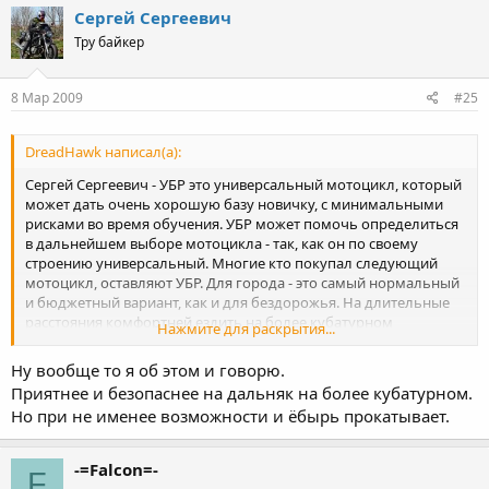
Сергей Сергеевич
Тру байкер
8 Мар 2009
#25
DreadHawk написал(а):
Сергей Сергеевич - УБР это универсальный мотоцикл, который
может дать очень хорошую базу новичку, с минимальными
рисками во время обучения. УБР может помочь определиться
в дальнейшем выборе мотоцикла - так, как он по своему
строению универсальный. Многие кто покупал следующий
мотоцикл, оставляют УБР. Для города - это самый нормальный
и бюджетный вариант, как и для бездорожья. На длительные
расстояния комфортней ездить на более кубатурном
Нажмите для раскрытия...
мотоцикле, но и на дальняках УБР ведет себя достойно.
Ну вообще то я об этом и говорю.
Приятнее и безопаснее на дальняк на более кубатурном.
Но при не именее возможности и ёбырь прокатывает.
-=Falcon=-
F