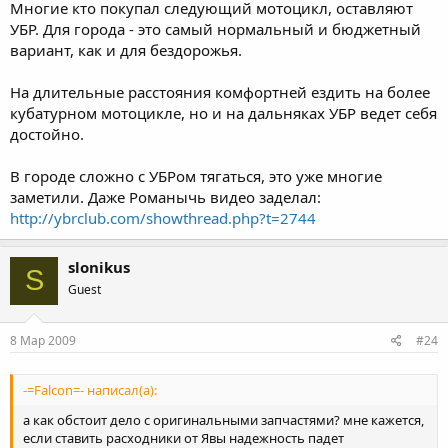
Многие кто покупал следующий мотоцикл, оставляют
УБР. Для города - это самый нормальный и бюджетный
вариант, как и для бездорожья.
На длительные расстояния комфортней ездить на более
кубатурном мотоцикле, но и на дальняках УБР ведет себя
достойно.
В городе сложно с УБРом тягаться, это уже многие
заметили. Даже Романычь видео заделал:
http://ybrclub.com/showthread.php?t=2744
slonikus
S
Guest
8 Мар 2009
#24
-=Falcon=- написал(а):
а как обстоит дело с оригинальными запчастями? мне кажется,
если ставить расходники от Явы надежность падет