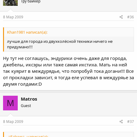
Тру байкер
8 Мар 2009
#36
Khan1981 написал(а):
лучше для города из двухколёсной техники ничего не
придумано!!!
Ну тут не соглашусь, эндурики очень даже для города,
джебелы, иксэры или таже самая икстиха. Мать на ней
так куярит в междурядье, что попробуй тока догани!!! Все
от прокладки зависит, я тогда еле успевал в междуряье за
двумя голдами:D
Matros
M
Guest
8 Мар 2009
#37
-=Falcon=- написал(а):