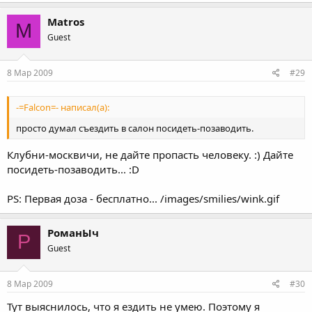
Matros
M
Guest
8 Мар 2009
#29
-=Falcon=- написал(а):
просто думал съездить в салон посидеть-позаводить.
Клубни-москвичи, не дайте пропасть человеку. :) Дайте
посидеть-позаводить... :D
PS: Первая доза - бесплатно... /images/smilies/wink.gif
РоманЫч
Р
Guest
8 Мар 2009
#30
Тут выяснилось, что я ездить не умею. Поэтому я