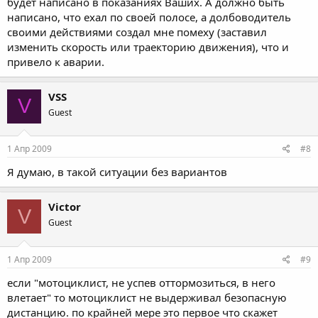
будет написано в показаниях Ваших. А должно быть
написано, что ехал по своей полосе, а долбоводитель
своими действиями создал мне помеху (заставил
изменить скорость или траекторию движения), что и
привело к аварии.
VSS
V
Guest
1 Апр 2009
#8
Я думаю, в такой ситуации без вариантов
Victor
V
Guest
1 Апр 2009
#9
если "мотоциклист, не успев оттормозиться, в него
влетает" то мотоциклист не выдерживал безопасную
дистанцию. по крайней мере это первое что скажет