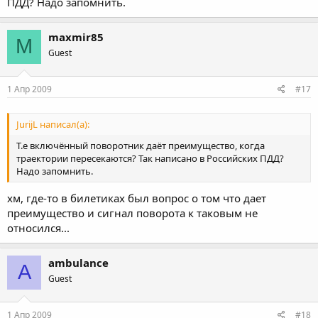
ПДД? Надо запомнить.
maxmir85
M
Guest
1 Апр 2009
#17
JurijL написал(а):
Т.е включённый поворотник даёт преимущество, когда
траектории пересекаются? Так написано в Российских ПДД?
Надо запомнить.
хм, где-то в билетиках был вопрос о том что дает
преимущество и сигнал поворота к таковым не
относился...
ambulance
A
Guest
1 Апр 2009
#18