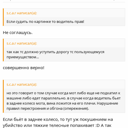
s.c.a.r написал(а):
Если судить по картинке то водитель прав!
Не соглашусь.
s.c.a.r написал(а):
так как тс должно уступить дорогу тс пользующемуся
приемуществом...
совершенно верно!
s.c.a.r написал(а):
но это говорит о том случае когда мот либо еще не подкатил к
машине либо едет параллельно. в случае когда водитель бьет
в заднее колесо мота, вина ложится на его плечи. Нарушение
правил перестроения и обгона (опережения).
Если бьёт в заднее колесо, то тут уж покушением на
убийство или тяжкие телесные попахивает :D А так