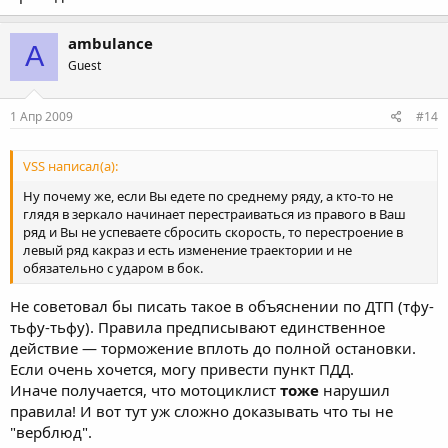
ambulance
A
Guest
1 Апр 2009
#14
VSS написал(а):
Ну почему же, если Вы едете по среднему ряду, а кто-то не
глядя в зеркало начинает перестраиваться из правого в Ваш
ряд и Вы не успеваете сбросить скорость, то перестроение в
левый ряд какраз и есть изменение траектории и не
обязательно с ударом в бок.
Не советовал бы писать такое в объяснении по ДТП (тфу-
тьфу-тьфу). Правила предписывают единственное
действие — торможение вплоть до полной остановки.
Если очень хочется, могу привести пункт ПДД.
Иначе получается, что мотоциклист
тоже
нарушил
правила! И вот тут уж сложно доказывать что ты не
"верблюд".