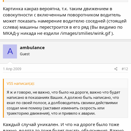
Картинка какраз вероятна, т.к. таким движением в
совокупности с включенным поворотником водитель
может показать намерение водителю соседней (стоящей
сслева) машины перестроится в его ряд (Вы видимо по
МКАД-у никада не ездили /images/smilies/wink.gif ).
ambulance
A
Guest
1 Апр 2009
#12
VSS написал(а):
Я ж и говорю, не важно, что было на дороге, важно что будет
написано в показаниях Ваших. А должно быть написано, что
ехал по своей полосе, а долбоводитель своими действиями
создал мне помеху (заставил изменить скорость или
траекторию движения), что и привело к аварии.
Каждый случай уникален. И что на дороге было тоже
важно, водятл то тоже будет писать объяснения. Важно