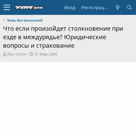
Вход
Регистрация
Темы без вложений
Что если произойдет столкновение при
езде в междурядье? Юридические
вопросы и страхование
А
Д
Йог-Сотот
31 Мар 2009
в
а
т
т
о
а
р
н
т
а
е
ч
м
а
ы
л
а