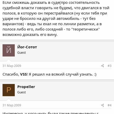
Если сможешь доказать в суде(про состоятельность
судебной власти говорить не будем), что двигался в той
полосе, в которую он перестрайвался (ну если тебя при
ударе не бросило на другой автомобиль - тут без
вариантов) - ведь ты ехал не по линии разметки, а в
полосе либо его, либо соседней - то "теоретически"
возможно доказать его вину.
Йог-Сотот
Й
Guest
31 Мар 2009
#3
Спасибо,
VSS
! Я решил на всякий случай узнать. :)
Propeller
P
Guest
31 Мар 2009
#4
Интересно, у кого-инть были такие преценденты с