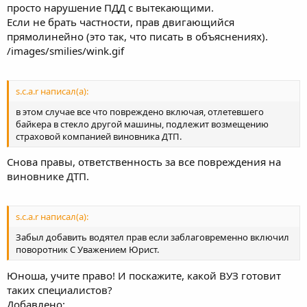
просто нарушение ПДД с вытекающими.
Если не брать частности, прав двигающийся
прямолинейно (это так, что писать в объяснениях).
/images/smilies/wink.gif
s.c.a.r написал(а):
в этом случае все что повреждено включая, отлетевшего
байкера в стекло другой машины, подлежит возмещению
страховой компанией виновника ДТП.
Снова правы, ответственность за все повреждения на
виновнике ДТП.
s.c.a.r написал(а):
Забыл добавить водятел прав если заблаговременно включил
поворотник С Уважением Юрист.
Юноша, учите право! И поскажите, какой ВУЗ готовит
таких специалистов?
Добавлено: