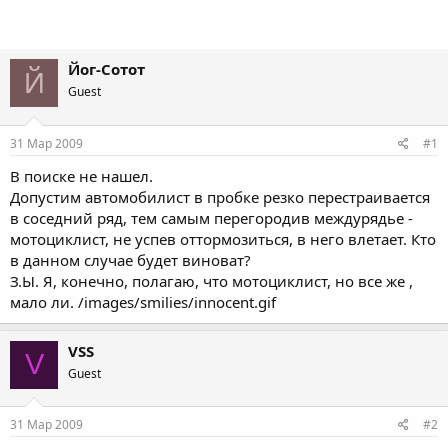
Йог-Сотот
Й
Guest
31 Мар 2009
#1
В поиске не нашел.
Допустим автомобилист в пробке резко перестраивается
в соседний ряд, тем самым перегородив междурядье -
мотоциклист, не успев оттормозиться, в него влетает. Кто
в данном случае будет виноват?
З.Ы. Я, конечно, полагаю, что мотоциклист, но все же ,
мало ли. /images/smilies/innocent.gif
VSS
V
Guest
31 Мар 2009
#2