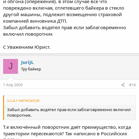
и обгона (опережения). в этом случае все что
повреждено включая, отлетевшего байкера в стекло
другой машины, подлежит возмещению страховой
компанией виновника ДТП.
Забыл добавить водятел прав если заблаговременно
включил поворотник
С Уважением Юрист.
JurijL
J
Тру байкер
1 Апр 2009
#16
s.c.a.r написал(а):
Забыл добавить водятел прав если заблаговременно включил
поворотник.
Т.е включённый поворотник даёт преимущество, когда
траектории пересекаются? Так написано в Российских