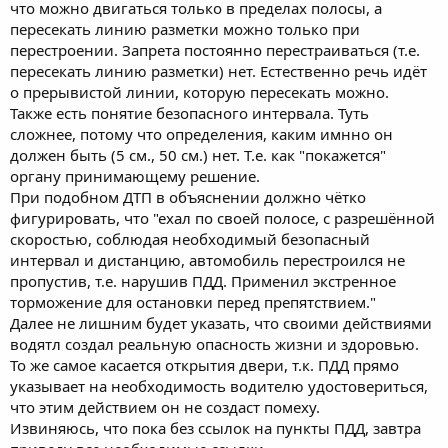
что можно двигаться только в пределах полосы, а
пересекать линию разметки можно только при
перестроении. Запрета постоянно перестраиваться (т.е.
пересекать линию разметки) нет. Естественно речь идёт
о прерывистой линии, которую пересекать можно.
Также есть понятие безопасного интервала. Туть
сложнее, потому что определения, каким имнно он
должен быть (5 см., 50 см.) нет. Т.е. как "покажется"
органу принимающему решение.
При подобном ДТП в объяснении должно чётко
фигурировать, что "ехал по своей полосе, с разрешённой
скоростью, соблюдая необходимый безопасный
интервал и дистанцию, автомобиль перестроился не
пропустив, т.е. нарушив ПДД. Применил экстренное
торможение для остановки перед препятствием."
Далее не лишним будет указать, что своими действиями
водятл создал реальную опасность жизни и здоровью.
То же самое касается открытия двери, т.к. ПДД прямо
указывает на необходимость водителю удостовериться,
что этим действием он не создаст помеху.
Извиняюсь, что пока без ссылок на пункты ПДД, завтра