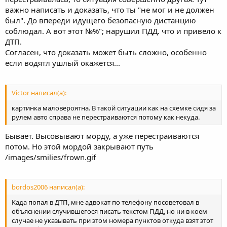
важно написать и доказать, что ты "не мог и не должен
был". До впереди идущего безопасную дистанцию
соблюдал. А вот этот №%"; нарушил ПДД. что и привело к
ДТП.
Согласен, что доказать может быть сложно, особенно
если водятл ушлый окажется...
Victor написал(а):
картинка маловероятна. В такой ситуации как на схемке сидя за
рулем авто справа не перестраиваются потому как некуда.
Бывает. Высовывают морду, а уже перестраиваются
потом. Но этой мордой закрывают путь
/images/smilies/frown.gif
bordos2006 написал(а):
Када попал в ДТП, мне адвокат по телефону посоветовал в
объяснении случившегося писать текстом ПДД, но ни в коем
случае не указывать при этом номера пунктов откуда взят этот