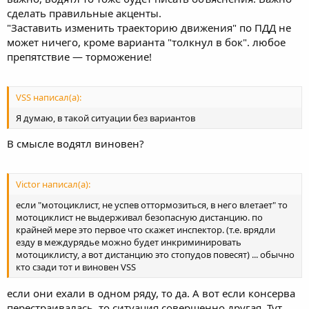
сделать правильные акценты.
"Заставить изменить траекторию движения" по ПДД не
может ничего, кроме варианта "толкнул в бок". любое
препятствие — торможение!
VSS написал(а):
Я думаю, в такой ситуации без вариантов
В смысле водятл виновен?
Victor написал(а):
если "мотоциклист, не успев оттормозиться, в него влетает" то
мотоциклист не выдерживал безопасную дистанцию. по
крайней мере это первое что скажет инспектор. (т.е. врядли
езду в междурядье можно будет инкриминировать
мотоциклисту, а вот дистанцию это стопудов повесят) ... обычно
кто сзади тот и виновен VSS
если они ехали в одном ряду, то да. А вот если консерва
перестраивалась, то ситуация совершенно другая. Тут