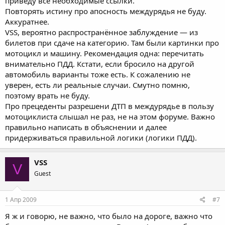
приведу все необходимые ссылки.
Повторять истину про апосность междурядья не буду.
Аккуратнее.
VSS, вероятно распространённое заблуждение — из
билетов при сдаче на категорию. Там были картинки про
мотоцикл и машину. Рекомендация одна: перечитать
внимательно ПДД. Кстати, если бросило на другой
автомобиль варианты тоже есть. К сожалению не
уверен, есть ли реальные случаи. Смутно помню,
поэтому врать не буду.
Про прецеденты разрешени ДТП в междурядье в пользу
мотоциклиста слышал не раз, не на этом форуме. Важно
правильно написать в объяснении и далее
придерживаться правильной логики (логики ПДД).
VSS
V
Guest
1 Апр 2009
#7
Я ж и говорю, не важно, что было на дороге, важно что