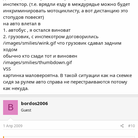
инспектор. (т.е. врядли езду в междурядье можно будет
инкриминировать мотоциклисту, а вот дистанцию это
стопудов повесят)
на авто влетал в
1. автобус , я остался виноват
2. грузовик, с инспекотром договорились
/images/smilies/wink.gif что грузовик сдавал задним
ходом
обычно кто сзади тот и виновен
/images/smilies/thumbdown.gif
VSS
картинка маловероятна. В такой ситуации как на схемке
сидя за рулем авто справа не перестраиваются потому
как некуда.
bordos2006
B
Guest
1 Апр 2009
#10