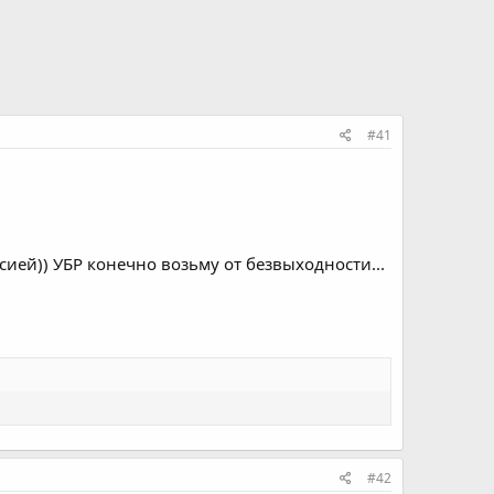
#41
рсией)) УБР конечно возьму от безвыходности...
#42