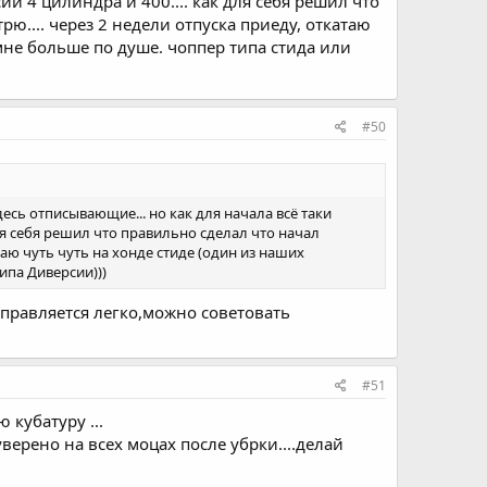
ии 4 цилиндра и 400.... как для себя решил что
рю.... через 2 недели отпуска приеду, откатаю
мне больше по душе. чоппер типа стида или
#50
сь отписывающие... но как для начала всё таки
для себя решил что правильно сделал что начал
атаю чуть чуть на хонде стиде (один из наших
ипа Диверсии)))
управляется легко,можно советовать
#51
 кубатуру ...
уверено на всех моцах после убрки....делай