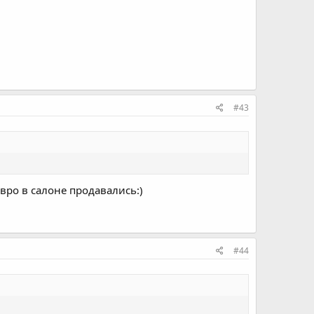
#43
вро в салоне продавались:)
#44