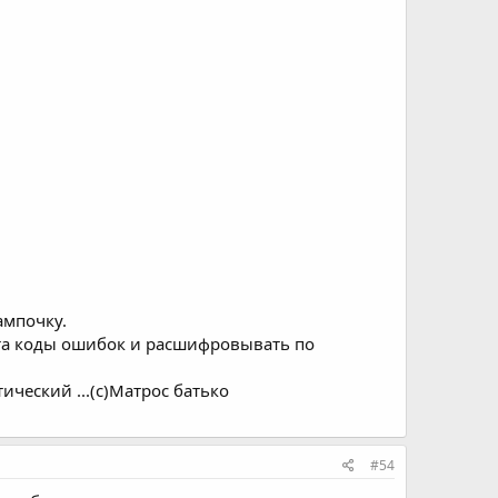
ампочку.
порта коды ошибок и расшифровывать по
тический ...(с)Матрос батько
#54