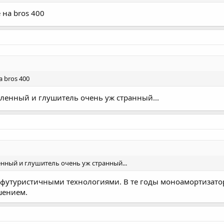
 на bros 400
 bros 400
бленный и глушитель очень уж странный...
енный и глушитель очень уж странный...
 футуристичными технологиями. В те годы моноамортизато
шением.