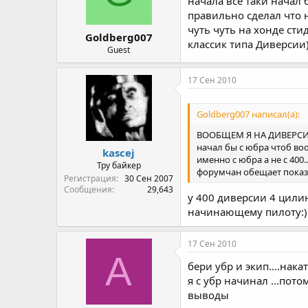
начала всё таки начал 
правильно сделал что н
чуть чуть на хонде сти
Goldberg007
классик типа Диверсии)
Guest
17 Сен 2010
Goldberg007 написал(а):
ВООБЩЕМ Я НА ДИВЕРСИЮ С
начал бы с юбра чтоб воо
kascej
именно с юбра а не с 400.
Тру байкер
форумчан обещает показа
Регистрация
30 Сен 2007
Сообщения
29,643
у 400 диверсии 4 цили
начинающему пилоту:) 
17 Сен 2010
A
бери убр и экип....нак
я с убр начинал ...пото
выводы