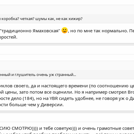
и коробка? четкая? шумы как, не как хижир?
 "традиционно Ямаховская"
, но по мне так нормально. 
оростей.
енный и глушитель очень уж странный...
клов своего, да и настоящего времени (по соотношению це
й цены, зато потом все оценили. Но я например смотрел Bro
осте дело (184), но на YBR сидеть удобнее, не говоря уж о
ости больше чем у Диверсии.
 СМОТРЮ)))) и тебе советую))) и очень грамотные советы