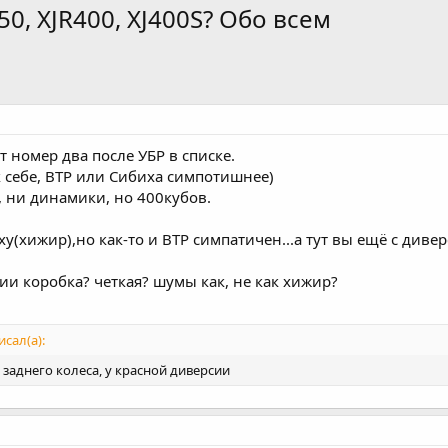
50, XJR400, XJ400S? Обо всем
т номер два после УБР в списке.
к себе, ВТР или Сибиха симпотишнее)
, ни динамики, но 400кубов.
ху(хижир),но как-то и ВТР симпатичен...а тут вы ещё с диве
сии коробка? четкая? шумы как, не как хижир?
сал(а):
 заднего колеса, у красной диверсии