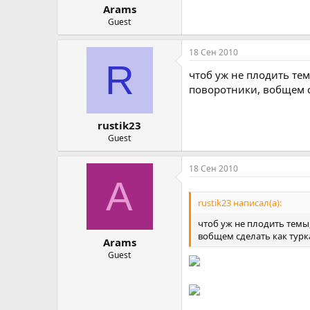
Arams
Guest
18 Сен 2010
R
чтоб уж не плодить тем
поворотники, вобщем с
rustik23
Guest
18 Сен 2010
A
rustik23 написал(а):
чтоб уж не плодить темы,
вобщем сделать как турк
Arams
Guest