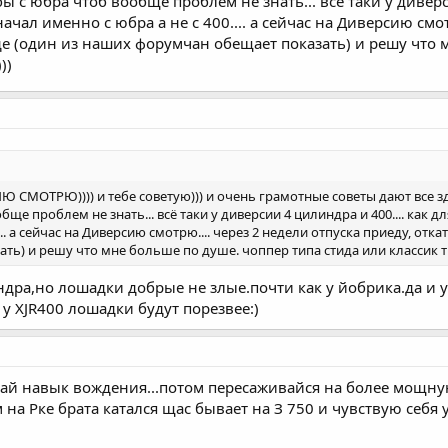
бы с юбра чтоб вообще проблем не знать... всё таки у диверс
ачал именно с юбра а не с 400.... а сейчас на Диверсию смот
де (один из наших форумчан обещает показать) и решу что 
))
МОТРЮ)))) и тебе советую))) и очень грамотные советы дают все зде
бще проблем не знать... всё таки у диверсии 4 цилиндра и 400.... как 
... а сейчас на Диверсию смотрю.... через 2 недели отпуска приеду, отк
ть) и решу что мне больше по душе. чоппер типа стида или классик т
ндра,но лошадки добрые не злые.почти как у йобрика.да и 
у XJR400 лошадки будут порезвее:)
атай навык вождения...потом пересаживайся на более мощную
м на Рке брата катался щас бывает на З 750 и чувствую себя 