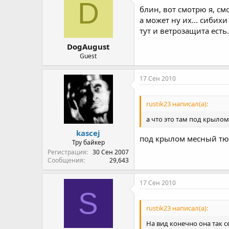
D
блин, вот смотрю я, см
а может ну их... сибихи 
тут и ветрозащита есть..
DogAugust
Guest
17 Сен 2010
rustik23 написал(а):
а что это там под крылом
kascej
под крылом месный тюн
Тру байкер
Регистрация
30 Сен 2007
Сообщения
29,643
17 Сен 2010
S
rustik23 написал(а):
На вид конечно она так 