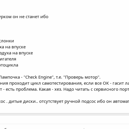
турком он не станет ибо
слонки
ха на впуске
здуха на впуске
игателя
отоцикла
ампочка - "Check Engine", т.е. "Проверь мотор".
ия проходит цикл самотестирования, если все ОК - гасит л
т - есть проблема. Какая - хез. Надо читать с сервисного 
сос . дитые диски.. отсутствует ручной подсос ибо он автома