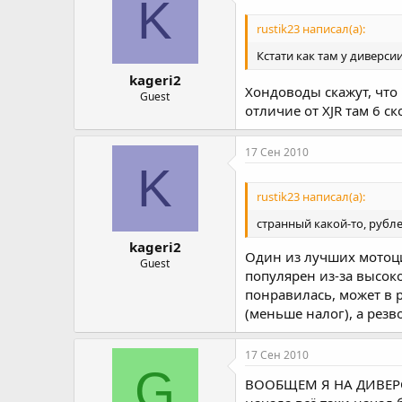
K
rustik23 написал(а):
Кстати как там у диверси
kageri2
Хондоводы скажут, что
Guest
отличие от XJR там 6 ск
17 Сен 2010
K
rustik23 написал(а):
странный какой-то, рубл
kageri2
Один из лучших мотоци
Guest
популярен из-за высоко
понравилась, может в р
(меньше налог), а резв
17 Сен 2010
G
ВООБЩЕМ Я НА ДИВЕРСИЮ