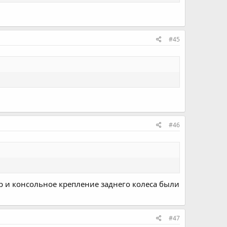
#45
#46
р и консольное крепление заднего колеса были
#47