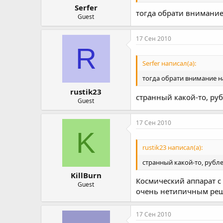
Serfer
тогда обрати внимание
Guest
17 Сен 2010
R
Serfer написал(а):
тогда обрати внимание на
rustik23
странный какой-то, ру
Guest
17 Сен 2010
K
rustik23 написал(а):
странный какой-то, рубл
KillBurn
Космический аппарат с
Guest
очень нетипичным ре
17 Сен 2010