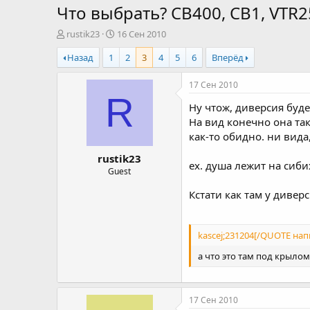
Что выбрать? CB400, CB1, VTR2
А
Д
rustik23
16 Сен 2010
в
а
Назад
1
2
3
4
5
6
Вперёд
т
т
о
а
р
н
17 Сен 2010
т
а
R
Ну чтож, диверсия буде
е
ч
м
а
На вид конечно она та
ы
л
как-то обидно. ни вида
а
rustik23
ех. душа лежит на сиби
Guest
Кстати как там у дивер
kascej;231204[/QUOTE напи
а что это там под крылом
17 Сен 2010