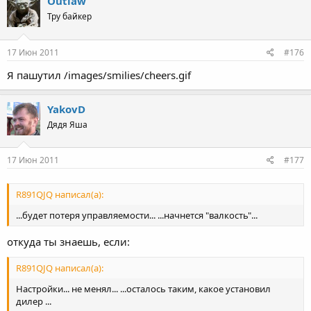
Outlaw
Тру байкер
17 Июн 2011
#176
Я пашутил /images/smilies/cheers.gif
YakovD
Дядя Яша
17 Июн 2011
#177
R891QJQ написал(а):
...будет потеря управляемости... ...начнется "валкость"...
откуда ты знаешь, если:
R891QJQ написал(а):
Настройки... не менял... ...осталось таким, какое установил
дилер ...