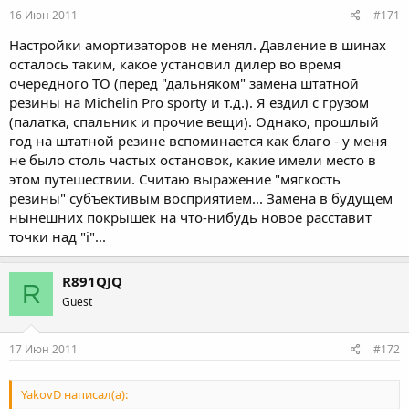
16 Июн 2011
#171
Настройки амортизаторов не менял. Давление в шинах
осталось таким, какое установил дилер во время
очередного ТО (перед "дальняком" замена штатной
резины на Michelin Pro sporty и т.д.). Я ездил с грузом
(палатка, спальник и прочие вещи). Однако, прошлый
год на штатной резине вспоминается как благо - у меня
не было столь частых остановок, какие имели место в
этом путешествии. Считаю выражение "мягкость
резины" субъективым восприятием... Замена в будущем
нынешних покрышек на что-нибудь новое расставит
точки над "i"...
R891QJQ
R
Guest
17 Июн 2011
#172
YakovD написал(а):