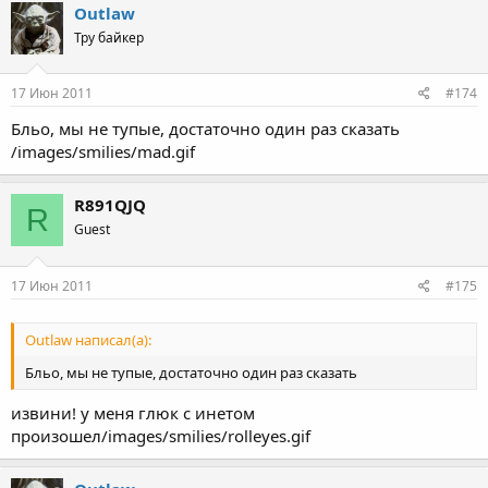
Outlaw
Тру байкер
17 Июн 2011
#174
Бльо, мы не тупые, достаточно один раз сказать
/images/smilies/mad.gif
R891QJQ
R
Guest
17 Июн 2011
#175
Outlaw написал(а):
Бльо, мы не тупые, достаточно один раз сказать
извини! у меня глюк с инетом
произошел/images/smilies/rolleyes.gif