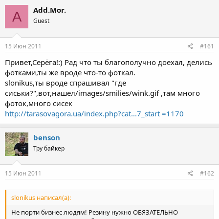
Add.Mor.
A
Guest
15 Июн 2011
#161
Привет,Серёга!:) Рад что ты благополучно доехал, делись
фотками,ты же вроде что-то фоткал.
slonikus,ты вроде спрашивал "где
сиськи?",вот,нашел/images/smilies/wink.gif ,там много
фоток,много сисек
http://tarasovagora.ua/index.php?cat...7_start =1170
benson
Тру байкер
15 Июн 2011
#162
slonikus написал(а):
Не порти бизнес людям! Резину нужно ОБЯЗАТЕЛЬНО