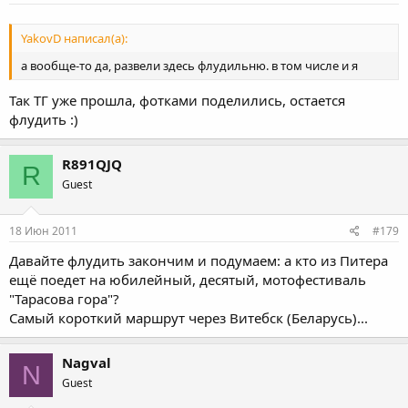
YakovD написал(а):
а вообще-то да, развели здесь флудильню. в том числе и я
Так ТГ уже прошла, фотками поделились, остается
флудить :)
R891QJQ
R
Guest
18 Июн 2011
#179
Давайте флудить закончим и подумаем: а кто из Питера
ещё поедет на юбилейный, десятый, мотофестиваль
"Тарасова гора"?
Самый короткий маршрут через Витебск (Беларусь)...
Nagval
N
Guest