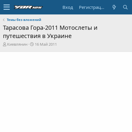
Вход
Регистрация
Темы без вложений
Тарасова Гора-2011 Мотослеты и
путешествия в Украине
А
Д
Киевлянин
16 Май 2011
в
а
т
т
о
а
р
н
т
а
е
ч
м
а
ы
л
а