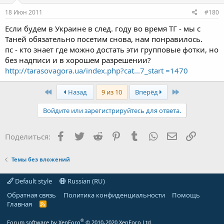
18 Июн 2011
#180
Если будем в Украине в след. году во время ТГ - мы с
Таней обязательно посетим снова, нам понравилось.
пс - кто знает где можно достать эти групповые фотки, но
без надписи и в хорошем разрешении?
http://tarasovagora.ua/index.php?cat...7_start =1470
First
Last
Назад
9 из 10
Вперёд
Войдите или зарегистрируйтесь для ответа.
Facebook
Twitter
Reddit
Pinterest
Tumblr
WhatsApp
Электронная
Ссылка
Поделиться:
Темы без вложений
Default style
Russian (RU)
Обратная связь
Политика конфиденциальности
Помощь
Главная
R
S
S
®
Forum software by XenForo
© 2010-2020 XenForo Ltd.