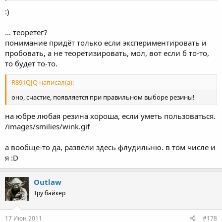
:)
... теоретег?
понимание придёт только если экспериментировать и
пробовать, а не теоретизировать, мол, вот если б то-то,
то будет то-то.
R891QJQ написал(а):
оно, счастие, появляется при правильном выборе резины!
на юбре любая резина хороша, если уметь пользоваться.
/images/smilies/wink.gif
а вообще-то да, развели здесь флудильню. в том числе и
я :D
Outlaw
Тру байкер
17 Июн 2011
#178