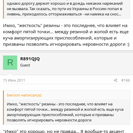
однако дорогу держит хорошо и в дождь никаких нареканий
не вызвала. Так сказать, по пути из Украины в Россию попал в
ливень, приходилось оттормаживаться - ни намека на снос...
Имхо, "жесткость" резины - это последнее, что влияет на
комфорт пятой точки... между резиной и жопой есть еще
куча амортизирующих приспособлений, которые и
призваны позволять игнорировать неровности дороги :)
R891QJQ
R
Guest
15 Июн 2011
#166
benson написал(а):
Имхо, "жесткость" резины - это последнее, что влияет на
комфорт пятой точки... между резиной и жопой есть еще куча
амортизирующих приспособлений, которые и призваны
позволять игнорировать неровности дороги
"Имхо" это хорошо, но не правда... Я вообще-то акцент