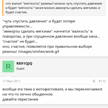
что значит "жесткость" резины? можно чуть спустить давление
и будет "мягкость" также можно амморты сделать мягкими. и
будет счастие.
"чуть спустить давление" и будет потеря
управляемости...
"амморты сделать мягкими" начнется "валкость" в
поворотах, а при спущенном давлении вообще хана...
"счастия" не будет...
оно, счастие, появляется при правильном выборе
резины! /images/smilies/wink.gif
R891QJQ
R
Guest
17 Июн 2011
#173
вообще эта тема о мотофестивале, а мы переключаемся
на что-то лично обыденное.
давайте перестанем