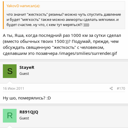
YakovD написал(а):
что значит "жесткость" резины? можно чуть спустить давление
и будет "мягкость" также можно амморты сделать мягкими. и
будет счастие. ну что, с кем тут меряться?! )))))
А ты, Яша, когда последний раз 1000 км за сутки сделал
(вместо обычных твоих 1500:))? Подумай, прежде, чем
обсуждать священную "жесткость" с человеком,
сделавшим это позавчера /images/smilies/surrender.gif
StayeR
S
Guest
16 Июн 2011
#170
Ну шо, померялись? :D
R891QJQ
R
Guest