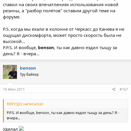
ставил на своих впечатлениях использования новой
резины, а "разбор полётов" оставим другой теме на
форуме.
P.S. когда мы ехали в колонне от Черкасс до Канева я не
ощущал дискомфорта, может просто скорость была не
высокой...
P.P.S. И вообще,
benson
, ты как давно ездил тыщу за
день? Я - вчера...
benson
Тру байкер
16 Июн 2011
#167
R891QJQ написал(а):
P.P.S. И вообще, benson, ты как давно ездил тыщу за день? Я -
вчера...
Уделал