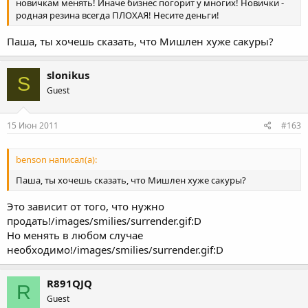
новичкам менять! Иначе бизнес погорит у многих! Новички -
родная резина всегда ПЛОХАЯ! Несите деньги!
Паша, ты хочешь сказать, что Мишлен хуже сакуры?
slonikus
S
Guest
15 Июн 2011
#163
benson написал(а):
Паша, ты хочешь сказать, что Мишлен хуже сакуры?
Это зависит от того, что нужно
продать!/images/smilies/surrender.gif:D
Но менять в любом случае
необходимо!/images/smilies/surrender.gif:D
R891QJQ
R
Guest