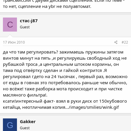
трансмиссии с двумя дисками сцепления. Если по теме -
то нет, сцепление на ybr не полуавтомат.
стас-j87
С
Guest
17 Июн 2010
#22
да что там регулировать? зажимаешь пружины затягом
винтов минут на пять ,и регулируешь свободный ход не
рубашкой троса ,а центральным штоком корзины, он
тама под отвёртку сделан и гайкой контрится .Я
регулировал гдето на 24 тысячах , первый раз, возможно
от езды в говнах это потребовалось раньше чем обычно,
но всёже! таже разборка мота происходит и при чистке
масляного фильтра!.
ксати!интересный факт- взял в руки диск от 150кубового
кетайца, неотличимая копия.../images/smilies/wink.gif
Gakker
G
Guest