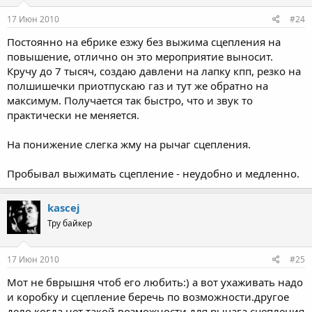
17 Июн 2010
#24
Постоянно на ебрике езжу без выжима сцепления на
повышение, отлично он это мероприятие выносит.
Кручу до 7 тысяч, создаю давлени на лапку кпп, резко на
полшишечки приотпускаю газ и тут же обратно на
максимум. Получается так быстро, что и звук то
практически не меняется.
На понижение слегка жму на рычаг сцепления.
Пробывал выжимать сцепление - неудобно и медленно.
kascej
Тру байкер
17 Июн 2010
#25
Мот не бврышня чтоб его любить:) а вот ухаживать надо
и коробку и сцепление беречь по возможности.другое
дело когда нет такой возможности,для рычага сцепления