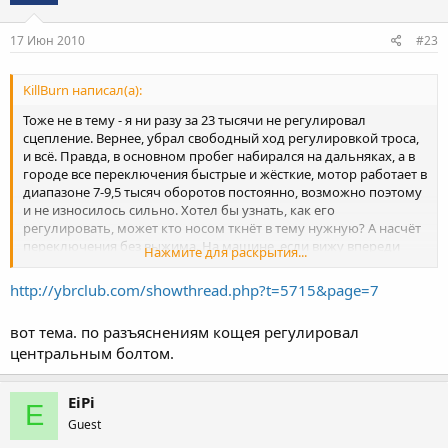
17 Июн 2010
#23
KillBurn написал(а):
Тоже не в тему - я ни разу за 23 тысячи не регулировал
сцепление. Вернее, убрал свободный ход регулировкой троса,
и всё. Правда, в основном пробег набирался на дальняках, а в
городе все переключения быстрые и жёсткие, мотор работает в
диапазоне 7-9,5 тысяч оборотов постоянно, возможно поэтому
и не износилось сильно. Хотел бы узнать, как его
регулировать, может кто носом ткнёт в тему нужную? А насчёт
переключения без выжима. На машине, если вижу впереди
Нажмите для раскрытия...
светофор или пробку, бросаю газ и включаю нейтраль - рычаг
выходит без хрустов очень легко. Один мудрый человек давно
http://ybrclub.com/showthread.php?t=5715&page=7
мне рассказывал, что можно проводить все переключения без
выжима сцепления, но нужно достаточно точно подбирать
вот тема. по разъяснениям кощея регулировал
обороты, а у тех, кому такое действительно нужно, например
центральным болтом.
гонщикам, которые на каждом переключении под нагрузкой
экономят по полсекунды, имеются специальные quickshift
трансмиссии с двумя дисками сцепления. Если по теме - то нет,
EiPi
E
сцепление на ybr не полуавтомат.
Guest