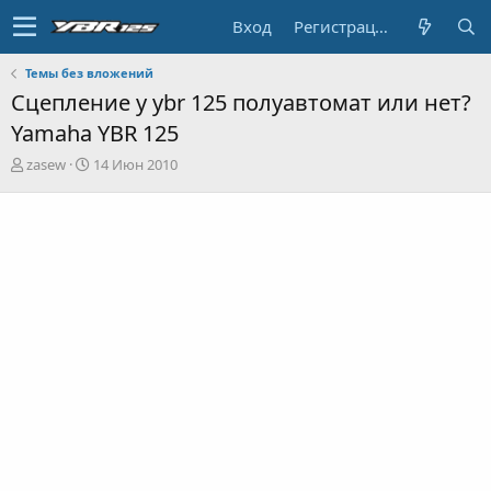
Вход
Регистрация
Темы без вложений
Сцепление у ybr 125 полуавтомат или нет?
Yamaha YBR 125
А
Д
zasew
14 Июн 2010
в
а
т
т
о
а
р
н
т
а
е
ч
м
а
ы
л
а