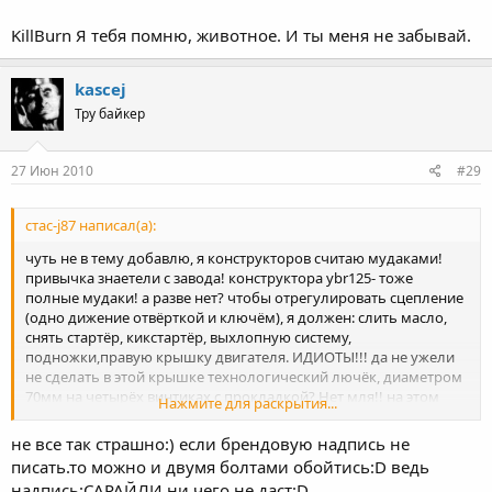
KillBurn Я тебя помню, животное. И ты меня не забывай.
kascej
Тру байкер
27 Июн 2010
#29
стас-j87 написал(а):
чуть не в тему добавлю, я конструкторов считаю мудаками!
привычка знаетели с завода! конструктора ybr125- тоже
полные мудаки! а разве нет? чтобы отрегулировать сцепление
(одно дижение отвёрткой и ключём), я должен: слить масло,
снять стартёр, кикстартёр, выхлопную систему,
подножки,правую крышку двигателя. ИДИОТЫ!!! да не ужели
не сделать в этой крышке технологический лючёк, диаметром
70мм на четырёх винтиках с прокладкой? Нет мля!! на этом
Нажмите для раскрытия...
месте унас гордая надпись YAMAHA !!!!
не все так страшно:) если брендовую надпись не
писать.то можно и двумя болтами обойтись:D ведь
надпись:САРАЙЛИ ни чего не даст:D