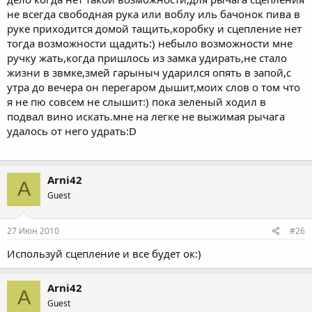
не всегда свободная рука или воблу иль бачонок пива в
руке приходится домой тащить,коробку и сцепление нет
тогда возможности щадить:) небыло возможности мне
ручку жать,когда пришлось из замка удирать,не стало
жизни в звмке,змей гарыныч ударился опять в запой,с
утра до вечера он перегаром дышит,моих слов о том что
я не пю совсем не слышит:) пока зеленый ходил в
подвал вино искать.мне на легке не выжимая рычага
удалось от него удрать:D
Arni42
A
Guest
27 Июн 2010
#26
Используй сцепление и все будет ок:)
Arni42
A
Guest