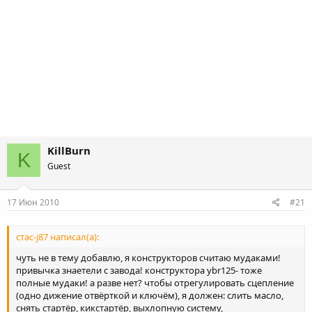
KillBurn
K
Guest
17 Июн 2010
#21
стас-j87 написал(а):
чуть не в тему добавлю, я конструкторов считаю мудаками!
привычка знаетели с завода! конструктора ybr125- тоже
полные мудаки! а разве нет? чтобы отрегулировать сцепление
(одно дижение отвёрткой и ключём), я должен: слить масло,
снять стартёр, кикстартёр, выхлопную систему,