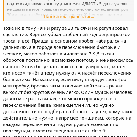
подножки,правую крышку двигателя. ИДИОТЫ!!! да не ужели
не сделать в этой крышке технологический лючёк, диаметром
70мм на четырёх винтиках с прокладкой? Нет мля!! на этом
Нажмите для раскрытия...
месте унас гордая надпись YAMAHA !!!!
Тоже не в тему - я ни разу за 23 тысячи не регулировал
сцепление. Вернее, убрал свободный ход регулировкой
троса, и всё. Правда, в основном пробег набирался на
дальняках, а в городе все переключения быстрые и
жёсткие, мотор работает в диапазоне 7-9,5 тысяч
оборотов постоянно, возможно поэтому и не износилось
сильно. Хотел бы узнать, как его регулировать, может
кто носом ткнёт в тему нужную? А насчёт переключения
без выжима. На машине, если вижу впереди светофор
или пробку, бросаю газ и включаю нейтраль - рычаг
выходит без хрустов очень легко. Один мудрый человек
давно мне рассказывал, что можно проводить все
переключения без выжима сцепления, но нужно
достаточно точно подбирать обороты, а у тех, кому такое
действительно нужно, например гонщикам, которые на
каждом переключении под нагрузкой экономят по
полсекунды, имеются специальные quickshift