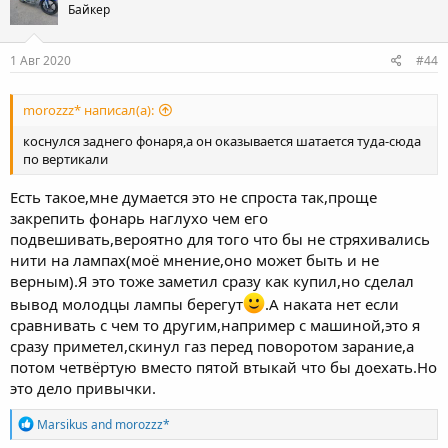
Байкер
1 Авг 2020
#44
morozzz* написал(а):
коснулся заднего фонаря,а он оказывается шатается туда-сюда
по вертикали
Есть такое,мне думается это не спроста так,проще
закрепить фонарь наглухо чем его
подвешивать,вероятно для того что бы не стряхивались
нити на лампах(моё мнение,оно может быть и не
верным).Я это тоже заметил сразу как купил,но сделал
вывод молодцы лампы берегут
.А наката нет если
сравнивать с чем то другим,например с машиной,это я
сразу приметел,скинул газ перед поворотом зарание,а
потом четвёртую вместо пятой втыкай что бы доехать.Но
это дело привычки.
R
Marsikus
and
morozzz*
e