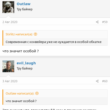
c
Outlaw
t
Тру байкер
i
o
n
s
2 Авг 2020
#59
:
Stirlitz написал(а):
Современная с конвейера уже не нуждается в особой обкатке
что значит особой ?
evil_laugh
Тру байкер
3 Авг 2020
#60
Outlaw написал(а):
что значит особой ?