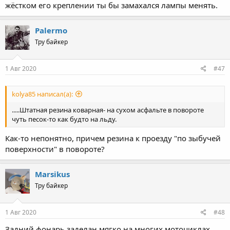
жёстком его креплении ты бы замахался лампы менять.
Palermo
Тру байкер
1 Авг 2020
#47
kolya85 написал(а):
.....Штатная резина коварная- на сухом асфальте в повороте
чуть песок-то как будто на льду.
Как-то непонятно, причем резина к проезду "по зыбучей
поверхности" в повороте?
Marsikus
Тру байкер
1 Авг 2020
#48
Задний фонарь заделан мягко на многих мотоциклах,