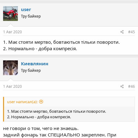
a
c
user
t
Тру байкер
i
o
n
s
1 Авг 2020
#45
:
1. Має стояти мертво, бовтаються тільки повороти.
2. Нормально - добра компресія.
Киевлянин
Тру байкер
1 Авг 2020
#46
user написал(а):
1. Має стояти мертво, бовтаються тільки повороти.
2. Нормально - добра компресія.
не говори о том, чего не знаешь.
задний фонарь так СПЕЦИАЛЬНО закреплен. При