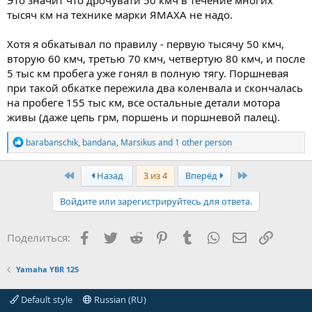
Это значит что дрочувати 50 кмч в течение многих
тысяч км на технике марки ЯМАХА не надо.
Хотя я обкатывал по правилу - первую тысячу 50 кмч,
вторую 60 кмч, третью 70 кмч, четвертую 80 кмч, и после
5 тыс км пробега уже гонял в полную тягу. Поршневая
при такой обкатке пережила два коленвала и скончалась
на пробеге 155 тыс км, все остальные детали мотора
живы (даже цепь грм, поршень и поршневой палец).
R
barabanschik
,
bandana
,
Marsikus
and 1 other person
e
a
c
First
Last
Назад
3 из 4
Вперёд
t
i
Войдите или зарегистрируйтесь для ответа.
o
n
s
Facebook
Twitter
Reddit
Pinterest
Tumblr
WhatsApp
Электронная
Ссылка
Поделиться:
:
Yamaha YBR 125
Default style
Russian (RU)