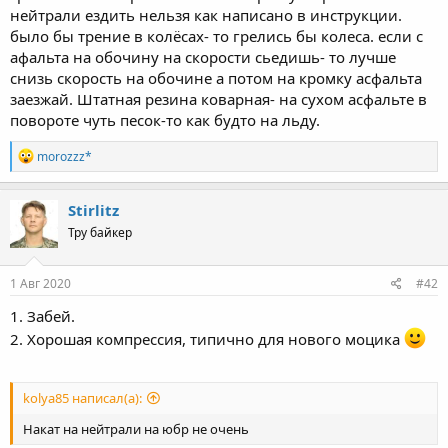
нейтрали ездить нельзя как написано в инструкции.
было бы трение в колёсах- то грелись бы колеса. если с
афальта на обочину на скорости сьедишь- то лучше
снизь скорость на обочине а потом на кромку асфальта
заезжай. Штатная резина коварная- на сухом асфальте в
повороте чуть песок-то как будто на льду.
R
morozzz*
e
a
c
Stirlitz
t
Тру байкер
i
o
n
s
1 Авг 2020
#42
:
1. Забей.
2. Хорошая компрессия, типично для нового моцика
kolya85 написал(а):
Накат на нейтрали на юбр не очень