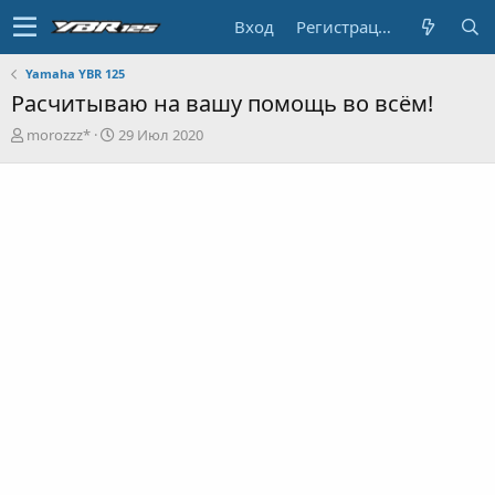
Вход
Регистрация
Yamaha YBR 125
Расчитываю на вашу помощь во всём!
А
Д
morozzz*
29 Июл 2020
в
а
т
т
о
а
р
н
т
а
е
ч
м
а
ы
л
а