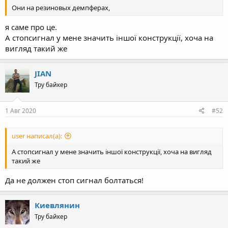
Они на резиновых демпферах,
я саме про це.
А стопсигнал у мене значить іншої конструкції, хоча на
вигляд такий же
JIAN
Тру байкер
1 Авг 2020
#52
user написал(а):
А стопсигнал у мене значить іншої конструкції, хоча на вигляд
такий же
Да не должен стоп сигнал болтаться!
Киевлянин
Тру байкер