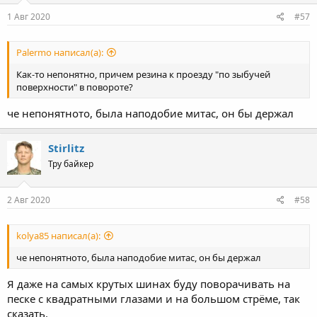
n
s
1 Авг 2020
#57
:
Palermo написал(а):
Как-то непонятно, причем резина к проезду "по зыбучей
поверхности" в повороте?
че непонятното, была наподобие митас, он бы держал
Stirlitz
Тру байкер
2 Авг 2020
#58
kolya85 написал(а):
че непонятното, была наподобие митас, он бы держал
Я даже на самых крутых шинах буду поворачивать на
песке с квадратными глазами и на большом стрёме, так
сказать.