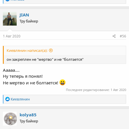
e
a
c
JIAN
t
Тру байкер
i
o
n
s
1 Авг 2020
#56
:
Киевлянин написал(а):
он закреплен не "мертво" и не "болтается"
Ааааа....
Ну теперь я понял!
Не мертво и не болтается!
Последнее редактирование:
1 Авг 2020
R
Киевлянин
e
a
c
kolya85
t
Тру байкер
i
o