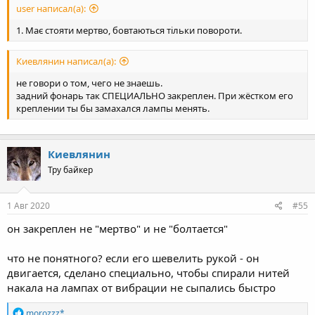
user написал(а):
1. Має стояти мертво, бовтаються тільки повороти.
Киевлянин написал(а):
не говори о том, чего не знаешь.
задний фонарь так СПЕЦИАЛЬНО закреплен. При жёстком его
креплении ты бы замахался лампы менять.
Киевлянин
Тру байкер
1 Авг 2020
#55
он закреплен не "мертво" и не "болтается"
что не понятного? если его шевелить рукой - он
двигается, сделано специально, чтобы спирали нитей
накала на лампах от вибрации не сыпались быстро
R
morozzz*