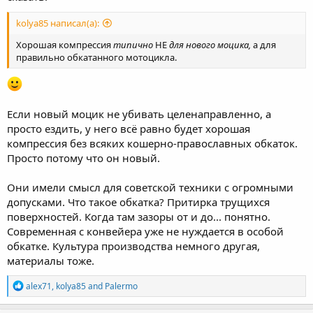
kolya85 написал(а):
Хорошая компрессия
типично
НЕ
для нового моцика,
а для
правильно обкатанного мотоцикла.
Если новый моцик не убивать целенаправленно, а
просто ездить, у него всё равно будет хорошая
компрессия без всяких кошерно-православных обкаток.
Просто потому что он новый.
Они имели смысл для советской техники с огромными
допусками. Что такое обкатка? Притирка трущихся
поверхностей. Когда там зазоры от и до... понятно.
Современная с конвейера уже не нуждается в особой
обкатке. Культура производства немного другая,
материалы тоже.
R
alex71
,
kolya85
and
Palermo
e
a