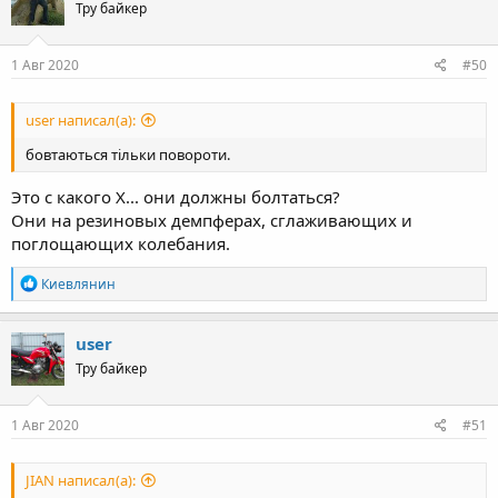
Тру байкер
i
o
n
s
1 Авг 2020
#50
:
user написал(а):
бовтаються тільки повороти.
Это с какого Х... они должны болтаться?
Они на резиновых демпферах, сглаживающих и
поглощающих колебания.
R
Киевлянин
e
a
c
user
t
Тру байкер
i
o
n
s
1 Авг 2020
#51
:
JIAN написал(а):