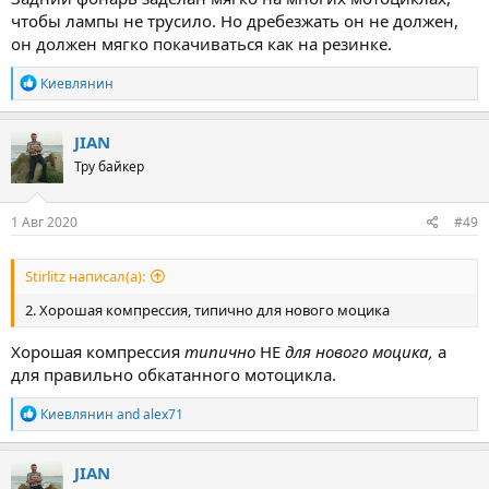
чтобы лампы не трусило. Но дребезжать он не должен,
он должен мягко покачиваться как на резинке.
R
Киевлянин
e
a
c
JIAN
t
Тру байкер
i
o
n
s
1 Авг 2020
#49
:
Stirlitz написал(а):
2. Хорошая компрессия, типично для нового моцика
Хорошая компрессия
типично
НЕ
для нового моцика,
а
для правильно обкатанного мотоцикла.
R
Киевлянин
and
alex71
e
a
c
JIAN
t