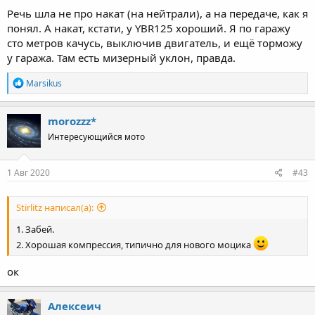
Речь шла не про накат (на нейтрали), а на передаче, как я
понял. А накат, кстати, у YBR125 хороший. Я по гаражу
сто метров качусь, выключив двигатель, и ещё торможу
у гаража. Там есть мизерный уклон, правда.
R
Marsikus
e
a
c
morozzz*
t
Интересующийся мото
i
o
n
s
1 Авг 2020
#43
:
Stirlitz написал(а):
1. Забей.
2. Хорошая компрессия, типично для нового моцика
ок
Алексеич