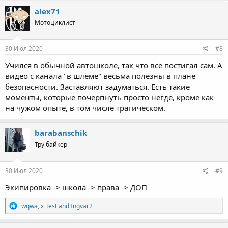
c
alex71
t
Мотоциклист
i
o
n
s
30 Июл 2020
#8
:
Учился в обычной автошколе, так что всё постигал сам. А
видео с канала "в шлеме" весьма полезны в плане
безопасности. Заставляют задуматься. Есть такие
моменты, которые почерпнуть просто негде, кроме как
на чужом опыте, в том числе трагическом.
barabanschik
Тру байкер
30 Июл 2020
#9
Экипировка -> школа -> права -> ДОП
R
_wqwa
,
x_test
and
Ingvar2
e
a