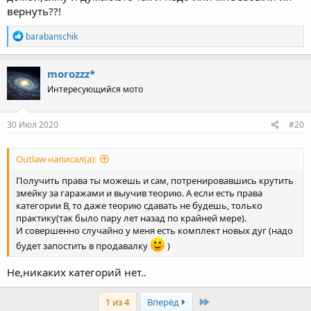
вернуть??!
R
barabanschik
e
a
c
morozzz*
t
Интересующийся мото
i
o
n
s
30 Июл 2020
#20
:
Outlaw написал(а):
Получить права ты можешь и сам, потренировавшись крутить
змейку за гаражами и выучив теорию. А если есть права
категории В, то даже теорию сдавать не будешь, только
практику(так было пару лет назад по крайней мере).
И совершенно случайно у меня есть комплект новых дуг (надо
будет запостить в продавалку
)
Не,никаких категорий нет..
Last
1 из 4
Вперёд