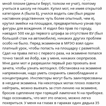
мной плохие (деньги берут, толком не учат), поэтому
учиться в школу не пошёл. Купил мот, не имея открытой
категории А (была Б), учился водить сам (был рядом
наставник-родственник чуть более опытный, чем я),
крутил змейки на площадке, предварительно узнав про
фигуры для вождения. И ездил без прав по городу,
наездил 500 км до первого штрафа за отсутствие ВУ (был
большой стаж на автомобиле), никаких других проблем
особо не было. Перед экзаменом в МРЭО взял один
платный урок, чтобы попасть на площадку с разметкой.
Сдал на права легко с первого раза, на экзамене попался
точно такой же йобр, как у меня, никаких сюрпризов.
Мне дали мот и разрешили первый раз проехать вне
зачета, чтобы узнать мотоцикл. Обстановка на экзамене
напряженная, надо уметь сохранять самообладание и
концентрацию. Инспекторы могут быть заинтересованы
в несдаче экзамена. На некоторых мотах плохо ловится
нейтраль, можно выехать за стоп-линию на экзамене,
бросив сцепление при горящей лампочке N на приборке.
Надо осознавать, что мот это опасно, можно легко
похериться. У меня на глазах в гаражах один дядька 35