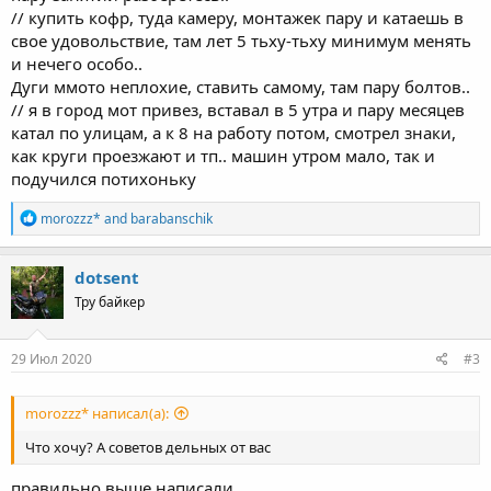
// купить кофр, туда камеру, монтажек пару и катаешь в
свое удовольствие, там лет 5 тьху-тьху минимум менять
и нечего особо..
Дуги ммото неплохие, ставить самому, там пару болтов..
// я в город мот привез, вставал в 5 утра и пару месяцев
катал по улицам, а к 8 на работу потом, смотрел знаки,
как круги проезжают и тп.. машин утром мало, так и
подучился потихоньку
R
morozzz*
and
barabanschik
e
a
c
dotsent
t
Тру байкер
i
o
n
s
29 Июл 2020
#3
:
morozzz* написал(а):
Что хочу? А советов дельных от вас
правильно выше написали