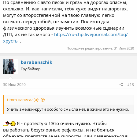
По сравнению с авто песок и грязь на дорогах опасны,
скользко. И, как написали, тебя хуже видят на дорогах,
могут со второстепенной на твою главную легко
выехать перед тобой, не заметив. Полезно для
физического здоровья изучить возможные сценарии
ДТП, их не так много -
https://ru-chp.livejournal.com/tag/
хрусты
.
Последнее редактирование:
31 Июл 2020
barabanschik
Тру байкер
30 Июл 2020
#13
timm написал(а):
Учить змейки-круги особого смысла нет, в жизни это не нужно.
Я - протестую!! Это очень нужно. Чтобы
выработать безусловные рефлексы, и не бояться
объехать препятствие на скорости, или развернуться в