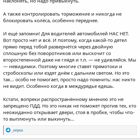
наклонять, но надо привыкнуть.
А также контролировать торможение и никогда не
блокировать колёса, особенно переднее.
И ещё запомни! Для водителей автомобилей НАС НЕТ.
Вот просто нет и всё. И поэтому, когда какой-то дятел
прямо перед тобой развернётся через двойную
сплошную без поворотников или выскочит со
второстепенной даже не глядя и т.п. — не удивляйся. Мы
— невидимки. Поэтому многие ставят прямотоки и
стробоскопы или ездят днём с дальним светом. Но это
так... особо не помогает, просто надо помнить: нас никто
не видит. Особенно когда в междурядье едешь.
Кстати, вопреки распространённому мнению это не
запрещено ПДД. Но это никак не поможет против тех, кто
неожиданно открывает двери, стоя в пробке, чтобы что-
то выплюнуть или выкинуть...
R
_wqwa
e
a