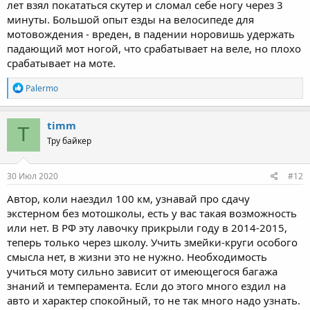
лет взял покататься скутер и сломал себе ногу через 3
минуты. Большой опыт езды на велосипеде для
мотовождения - вреден, в падении норовишь удержать
падающий мот ногой, что срабатывает на веле, но плохо
срабатывает на моте.
R
Palermo
e
a
c
timm
T
t
Тру байкер
i
o
n
s
30 Июл 2020
#12
:
Автор, коли наездил 100 км, узнавай про сдачу
экстерном без мотошколы, есть у вас такая возможность
или нет. В РФ эту лавочку прикрыли году в 2014-2015,
теперь только через школу. Учить змейки-круги особого
смысла нет, в жизни это не нужно. Необходимость
учиться моту сильно зависит от имеющегося багажа
знаний и темперамента. Если до этого много ездил на
авто и характер спокойный, то не так много надо узнать.