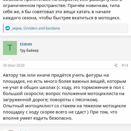
ограниченном пространстве. Причём новичкам, типа
себя же, я бы советовал эти вещи катать в начале
каждого сезона, чтобы быстрее вкатиться в мотоцикл.
R
_wqwa
,
Grinders
and
bandana
e
a
c
timm
T
t
Тру байкер
i
o
n
s
30 Июл 2020
#14
:
Автору так или иначе придётся учить фигуры на
площадке, но есть много более важных вещей, которым
не учат в общих школах (с ходу, это торможение в пол с
большой скорости; вопрос положения мотоциклиста на
загруженной дороге; повороты с песочком).
Опытный мотоциклист со стажем на тяжелом мотоцикле
площадку с ходу скорее всего не сдаст ) При том, что
вполне умеет ездить безопасно.