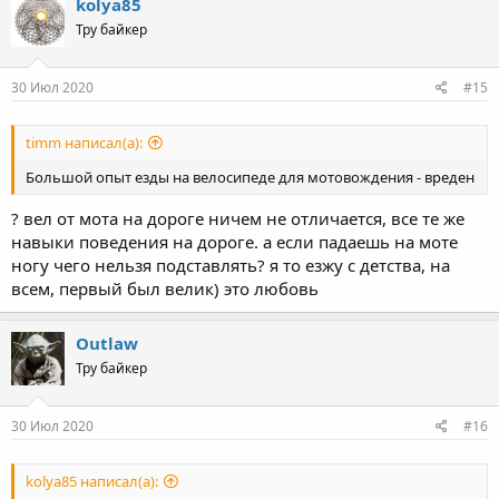
kolya85
Тру байкер
30 Июл 2020
#15
timm написал(а):
Большой опыт езды на велосипеде для мотовождения - вреден
? вел от мота на дороге ничем не отличается, все те же
навыки поведения на дороге. а если падаешь на моте
ногу чего нельзя подставлять? я то езжу с детства, на
всем, первый был велик) это любовь
Outlaw
Тру байкер
30 Июл 2020
#16
kolya85 написал(а):