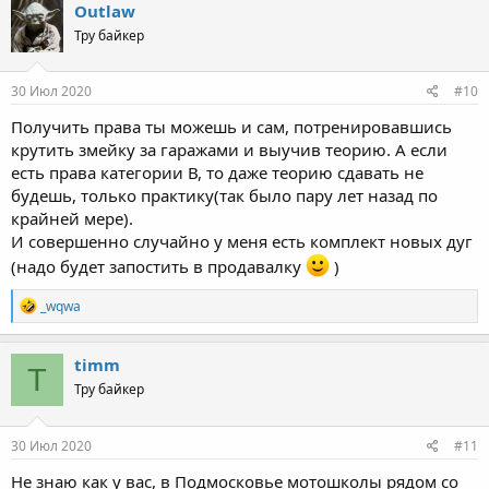
c
Outlaw
t
Тру байкер
i
o
n
s
30 Июл 2020
#10
:
Получить права ты можешь и сам, потренировавшись
крутить змейку за гаражами и выучив теорию. А если
есть права категории В, то даже теорию сдавать не
будешь, только практику(так было пару лет назад по
крайней мере).
И совершенно случайно у меня есть комплект новых дуг
(надо будет запостить в продавалку
)
R
_wqwa
e
a
c
timm
T
t
Тру байкер
i
o
n
s
30 Июл 2020
#11
:
Не знаю как у вас, в Подмосковье мотошколы рядом со