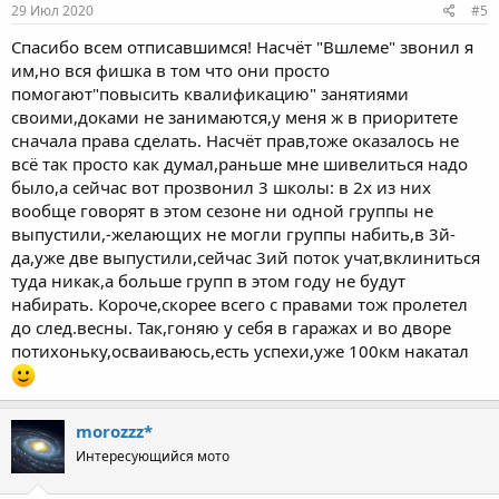
s
29 Июл 2020
#5
:
Спасибо всем отписавшимся! Насчёт "Вшлеме" звонил я
им,но вся фишка в том что они просто
помогают"повысить квалификацию" занятиями
своими,доками не занимаются,у меня ж в приоритете
сначала права сделать. Насчёт прав,тоже оказалось не
всё так просто как думал,раньше мне шивелиться надо
было,а сейчас вот прозвонил 3 школы: в 2х из них
вообще говорят в этом сезоне ни одной группы не
выпустили,-желающих не могли группы набить,в 3й-
да,уже две выпустили,сейчас 3ий поток учат,вклиниться
туда никак,а больше групп в этом году не будут
набирать. Короче,скорее всего с правами тож пролетел
до след.весны. Так,гоняю у себя в гаражах и во дворе
потихоньку,осваиваюсь,есть успехи,уже 100км накатал
morozzz*
Интересующийся мото