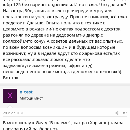
юбр 125 без вариантов,решил я. И вот взял. Что дальше?
На завтра,30е,записан в электр.очереди в мрэу для
постановки на учёт,завтра еду. Прав нет никаких,всё тока
предстоит. Дальше. Опыта ноль что в технике в
целом,что в вождении(не считая подростком с десяток
раз гонял по деревне на дедовом мт-9 днепр,с
коляской).Что хочу? А советов дельных от вас,опытных,
по всем вопросам возникшим и в будущем которые
возникнут, ну а в идеале вдруг кто с Харькова есть,так
всё рассказал,показал,помог сделать что
задумал(дуги,замена резины,гофры и т.д)
непосредственно возле мота, за денюжку конечно же)).
Вот так..
x_test
X
Мотоциклист
29 Июл 2020
#2
В мотошколу к Gav-у "В шлеме" , как раз Харьков) там за
пару занятий разберетесь..