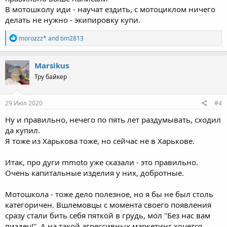
В мотошколу иди - научат ездить, с мотоциклом ничего
делать не нужно - экипировку купи.
R
morozzz*
and
tim2813
e
a
c
Marsikus
t
Тру байкер
i
o
n
s
29 Июл 2020
#4
:
Ну и правильно, нечего по пять лет раздумывать, сходил
да купил.
Я тоже из Харькова тоже, но сейчас не в Харькове.
Итак, про дуги mmoto уже сказали - это правильно.
Очень капитальные изделия у них, добротные.
Мотошкола - тоже дело полезное, но я бы не был столь
категоричен. Вшлемовцы с момента своего появления
сразу стали бить себя пяткой в грудь, мол "Без нас вам
пиздец!". А на такой агрессивных маркетинг хочется