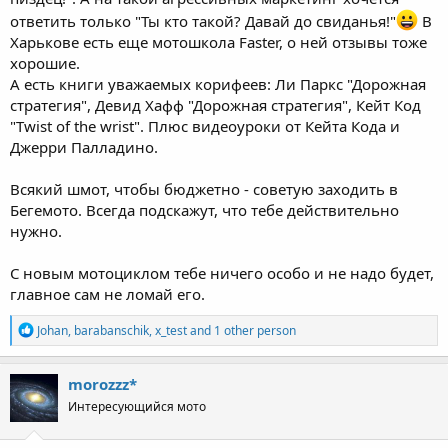
ответить только "Ты кто такой? Давай до свиданья!"
В
Харькове есть еще мотошкола Faster, о ней отзывы тоже
хорошие.
А есть книги уважаемых корифеев: Ли Паркс "Дорожная
стратегия", Девид Хафф "Дорожная стратегия", Кейт Код
"Twist of the wrist". Плюс видеоуроки от Кейта Кода и
Джерри Палладино.
Всякий шмот, чтобы бюджетно - советую заходить в
Бегемото. Всегда подскажут, что тебе действительно
нужно.
С новым мотоциклом тебе ничего особо и не надо будет,
главное сам не ломай его.
R
Johan
,
barabanschik
,
x_test
and 1 other person
e
a
c
morozzz*
t
Интересующийся мото
i
o
n