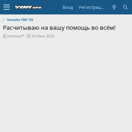
Вход
Регистрация
Yamaha YBR 125
Расчитываю на вашу помощь во всём!
А
Д
morozzz*
29 Июл 2020
в
а
т
т
о
а
р
н
т
а
е
ч
м
а
ы
л
а