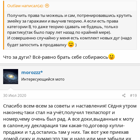
Outlaw написал(а):
Получить права ты можешь и сам, потренировавшись крутить
змейку за гаражами и выучив теорию. А если есть права
категории В, то даже теорию сдавать не будешь, только
практику(так было пару лет назад по крайней мере).
И совершенно случайно у меня есть комплект новых дуг (надо
будет запостить в продавалку
)
Что за дуги? Всё-равно брать себе собираюсь
morozzz*
Интересующийся мото
30 Июл 2020
#19
Спасибо всем-всем за советы и наставления! Сёдня утром
наконец-таки стал на учёт,получил техпаспорт и
номер,чему очень был рад. А все доки,выданные к моту
в салоне,ну декларация там какая-то,договор купли-
продажи и т.д.остались там у них. Так вот уже приехав
домой,сижу и думаю:это так и надо или мне забыли их