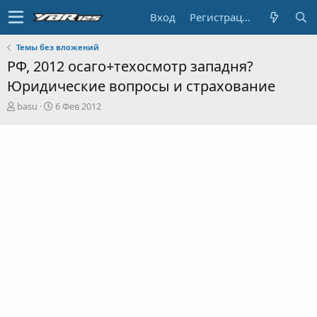
Вход
Регистрация
Темы без вложений
РФ, 2012 осаго+техосмотр западня?
Юридические вопросы и страхование
А
Д
basu
6 Фев 2012
в
а
т
т
о
а
р
н
т
а
е
ч
м
а
ы
л
а