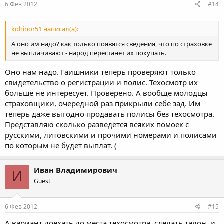
6 Фев 2012
#14
kohinor51 написал(а):
А оно им надо? как только появятся сведения, что по страховке
не выплачивают - народ перестанет их покупать.
Оно нам надо. Гаишники теперь проверяют только
свидетельство о регистрации и полис. Техосмотр их
больше не интересует. Проверено. А вообще молодцы
страховщики, очередной раз прикрыли себе зад. Им
теперь даже выгодно продавать полисы без техосмотра.
Представляю сколько разведётся всяких помоек с
русскими, литовскими и прочими номерами и полисами
по которым не будет выплат. (
Иван Владимирович
И
Guest
6 Фев 2012
#15
А вариант доехать до места техосмотра, сделать талон, и