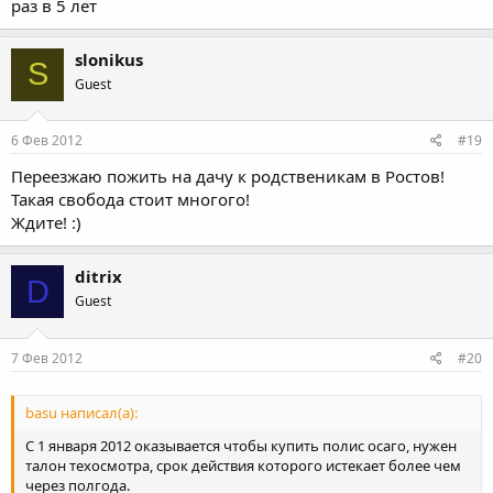
раз в 5 лет
slonikus
S
Guest
6 Фев 2012
#19
Переезжаю пожить на дачу к родственикам в Ростов!
Такая свобода стоит многого!
Ждите! :)
ditrix
D
Guest
7 Фев 2012
#20
basu написал(а):
С 1 января 2012 оказывается чтобы купить полис осаго, нужен
талон техосмотра, срок действия которого истекает более чем
через полгода.