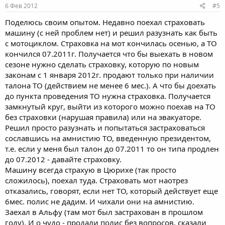
6 Фев 2012
#5
Поделюсь своим опытом. Недавно поехал страховать
машину (с ней проблем нет) и решил разузнать как быть
с мотоциклом. Страховка на мот кончилась осенью, а ТО
кончился 07.2011г. Получается что бы выехать в новом
сезоне нужно сделать страховку, которую по новым
законам с 1 января 2012г. продают только при наличии
талона ТО (действием не менее 6 мес.). А что бы доехать
до пункта проведения ТО нужна страховка. Получается
замкнутый круг, выйти из которого можно поехав на ТО
без страховки (нарушая правила) или на эвакуаторе.
Решил просто разузнать и попытаться застраховаться
сославшись на амнистию ТО, введенную президентом,
т.е. если у меня был талон до 07.2011 то он типа продлен
до 07.2012 - давайте страховку.
Машину всегда страхую в Цюрихе (так просто
сложилось), поехал туда. Страховать мот наотрез
отказались, говорят, если нет ТО, который действует еще
6мес. полис не дадим. И чихали они на амнистию.
Заехал в Альфу (там мот был застрахован в прошлом
году). И о чудо - продали полис без вопросов, сказали