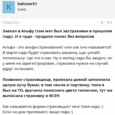
kohinor51
K
Guest
6 Фев 2012
#10
Заехал в Альфу (там мот был застрахован в прошлом
году). И о чудо - продали полис без вопросов
Альфа - это альфа-страхование? или как оно называется?
В марте надо будет страховать машину, щас узнаЮ
потихоньку. где что и как. Ну и мопед надо бы заодно, он
у меня не зарегистрирован, страховка нужна на случай
вдруг остановят.
Позвонил страховщице, приехала домой заполнила
целую кучу бумаг, в том числе и портянку, типа я
был на ТО, вручила поносного цвета талончик, тут же
выписала страховку и ВСЕ!!!
Как называется фирма-страховщик? мне тоже надо :)
Если на дом приезжают, ваще лафа :)