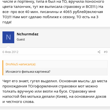
числе и портянку, типа я был на ТО, вручила поносного
цвета талончик, тут же выписала страховку и ВСЕ!!!:) На
все- про все 40 мин. писанины и 4065 рублей(включая
ТО)!!! Нам мот сделаю поближе к сезону, ТО есть на 3
года!
Nchurmdaz
N
Guest
6 Фев 2012
#9
DroNiuS написал(а):
Из какого фильма картинка?
Черт его знает, гугел выделил. Основная мысль: до места
прохождения ТО/оформления страховки мот можно
толкать вручную или везти на бусе. Страховку мне
напостой без мотыка делали (Киев), на основании доков
и честного слова.