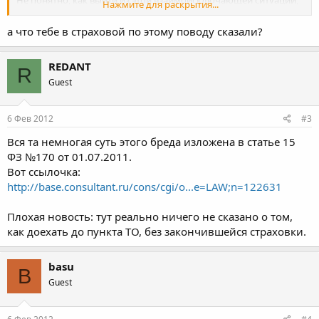
Не понятно, как выйти из этой взаимоисключающей ситуации,
Нажмите для раскрытия...
или я что-то путаю. Кто в курсе?
а что тебе в страховой по этому поводу сказали?
REDANT
R
Guest
6 Фев 2012
#3
Вся та немногая суть этого бреда изложена в статье 15
ФЗ №170 от 01.07.2011.
Вот ссылочка:
http://base.consultant.ru/cons/cgi/o...e=LAW;n=122631
Плохая новость: тут реально ничего не сказано о том,
как доехать до пункта ТО, без закончившейся страховки.
basu
B
Guest