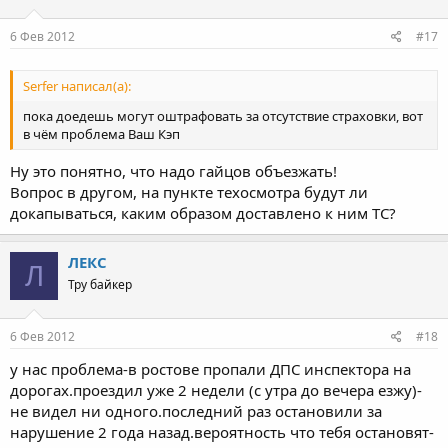
6 Фев 2012
#17
Serfer написал(а):
пока доедешь могут оштрафовать за отсутствие страховки, вот
в чём проблема Ваш Кэп
Ну это понятно, что надо гайцов объезжать!
Вопрос в другом, на пункте техосмотра будут ли
докапываться, каким образом доставлено к ним ТС?
ЛЕКС
Л
Тру байкер
6 Фев 2012
#18
у нас проблема-в ростове пропали ДПС инспектора на
дорогах.проездил уже 2 недели (с утра до вечера езжу)-
не видел ни одного.последний раз остановили за
нарушение 2 года назад.вероятность что тебя остановят-