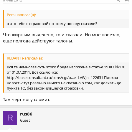
6 Фев 2012
#4
Pers написал(а):
а что тебе в страховой по этому поводу сказали?
Что жирным выделено, то и сказали. Но мне повезло,
еще полгода действуют талоны.
REDANT написал(а):
Вся та немногая суть этого бреда изложена в статье 15 ФЗ №170
от 01.07.2011. Вот ссылочка:
http://base.consultant.ru/cons/cgi/o...e=LAW;n=122631 Плохая
новость: тут реально ничего не сказано о том, как доехать до
пункта ТО, без закончившейся страховки.
Там черт ногу сломит.
rus86
R
Guest