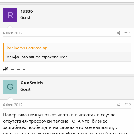
rus86
R
Guest
6 Фев 2012
#11
kohinor51 написал(а):
Альфа - это альфа-страхование?
Да..............
GunSmith
G
Guest
6 Фев 2012
#12
Наверняка начнут отказывать в выплатах в случае
отсутствия/просрочки талона ТО. А что, бизнес
зашибись, пообещать на словах что все выплатят, и
продать страховку по которой платить и не собираются.