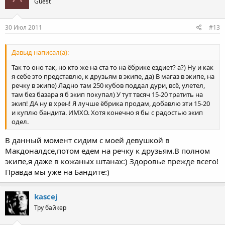
Guest
30 Июл 2011
#13
Давыд написал(а):
Так то оно так, но кто же на ста то на ёбрике ездиет? а?) Ну и как
я себе это представлю, к друзьям в экипе, да) В магаз в экипе, на
речку в экипе) Ладно там 250 кубов поддал дури, всё, улетел,
там без базара я б экип покупал) У тут твсяч 15-20 тратить на
экип! ДА ну в хрен! Я лучше ёбрика продам, добавлю эти 15-20
и куплю бандита. ИМХО. Хотя конечно я бы с радостью экип
одел.
В данный момент сидим с моей девушкой в
Макдоналдсе,потом едем на речку к друзьям.В полном
экипе,я даже в кожаных штанах:) Здоровье прежде всего!
Правда мы уже на Бандите:)
kascej
Тру байкер