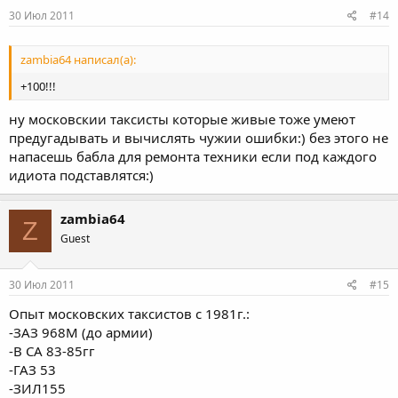
30 Июл 2011
#14
zambia64 написал(а):
+100!!!
ну московскии таксисты которые живые тоже умеют
предугадывать и вычислять чужии ошибки:) без этого не
напасешь бабла для ремонта техники если под каждого
идиота подставлятся:)
zambia64
Z
Guest
30 Июл 2011
#15
Опыт московских таксистов с 1981г.:
-ЗАЗ 968М (до армии)
-В СА 83-85гг
-ГАЗ 53
-ЗИЛ155