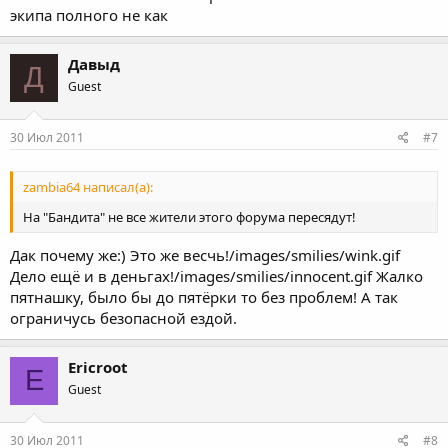
экипа полного не как
Давыд
Д
Guest
30 Июл 2011
#7
zambia64 написал(а):
На "Бандита" не все жители этого форума пересядут!
Дак почему же:) Это же весчь!/images/smilies/wink.gif
Дело ещё и в деньгах!/images/smilies/innocent.gif Жалко
пятнашку, было бы до пятёрки то без проблем! А так
ограничусь безопасной ездой.
Ericroot
E
Guest
30 Июл 2011
#8