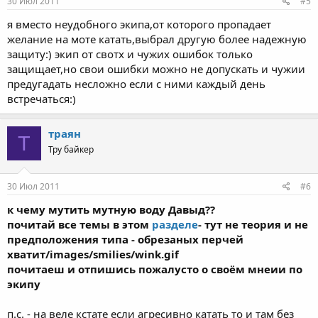
30 Июл 2011
#5
я вместо неудобного экипа,от которого пропадает
желание на моте катать,выбрал другую более надежную
защиту:) экип от свотх и чужих ошибок только
защищает,но свои ошибки можно не допускать и чужии
предугадать несложно если с ними каждый день
встречаться:)
траян
Т
Тру байкер
30 Июл 2011
#6
к чему мутить мутную воду Давыд??
почитай все темы в этом
разделе
- тут не теория и не
предположения типа - обрезаных перчей
хватит/images/smilies/wink.gif
почитаеш и отпишись пожалусто о своём мнеии по
экипу
п.с. - на веле кстате если агресивно катать то и там без