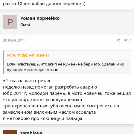
раз за 10 лет кабан дорогу перейдет:)
Роман Корнейко
Р
Guest
30 Июл 2011
#17
Nchurmdaz написал(а):
Если чувствуешь, что экип не нужен - не бери его. Сделай мир
лучшим местом для жизни
+1 сказал как отрезал
неделю назад помогал разгребать аварию
юбр 2011г, молодой парень, в мото новичек, тоже решил
что уж юбр, хватит и полулицевика
три окровавленных зуба очень мило смотрелись на
замасленном вилочным маслом асфальте
я не говорю про ключицу и пальцы
zambia64