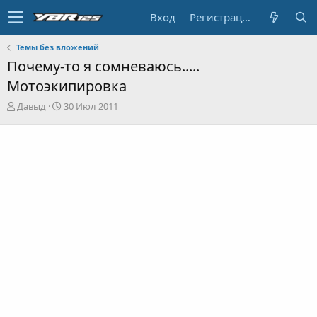
Вход
Регистрация
Темы без вложений
Почему-то я сомневаюсь.....
Мотоэкипировка
А
Д
Давыд
30 Июл 2011
в
а
т
т
о
а
р
н
т
а
е
ч
м
а
ы
л
а