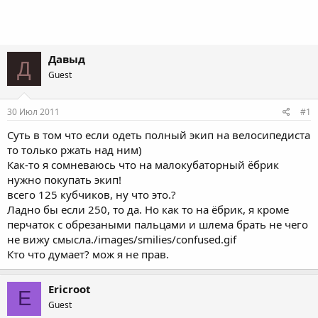
Давыд
Д
Guest
30 Июл 2011
#1
Суть в том что если одеть полный экип на велосипедиста
то только ржать над ним)
Как-то я сомневаюсь что на малокубаторный ёбрик
нужно покупать экип!
всего 125 кубчиков, ну что это.?
Ладно бы если 250, то да. Но как то на ёбрик, я кроме
перчаток с обрезаными пальцами и шлема брать не чего
не вижу смысла./images/smilies/confused.gif
Кто что думает? мож я не прав.
Ericroot
E
Guest