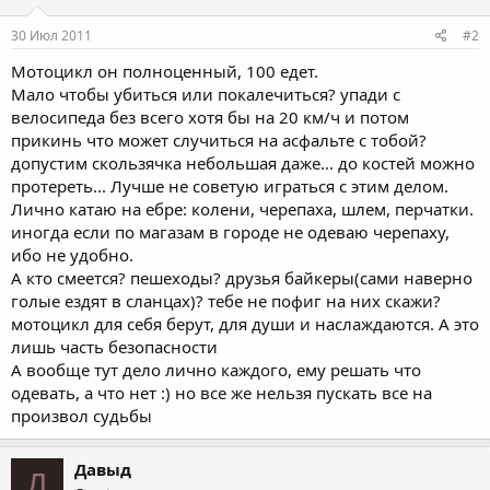
30 Июл 2011
#2
Мотоцикл он полноценный, 100 едет.
Мало чтобы убиться или покалечиться? упади с
велосипеда без всего хотя бы на 20 км/ч и потом
прикинь что может случиться на асфальте с тобой?
допустим скользячка небольшая даже... до костей можно
протереть... Лучше не советую играться с этим делом.
Лично катаю на ебре: колени, черепаха, шлем, перчатки.
иногда если по магазам в городе не одеваю черепаху,
ибо не удобно.
А кто смеется? пешеходы? друзья байкеры(сами наверно
голые ездят в сланцах)? тебе не пофиг на них скажи?
мотоцикл для себя берут, для души и наслаждаются. А это
лишь часть безопасности
А вообще тут дело лично каждого, ему решать что
одевать, а что нет :) но все же нельзя пускать все на
произвол судьбы
Давыд
Д