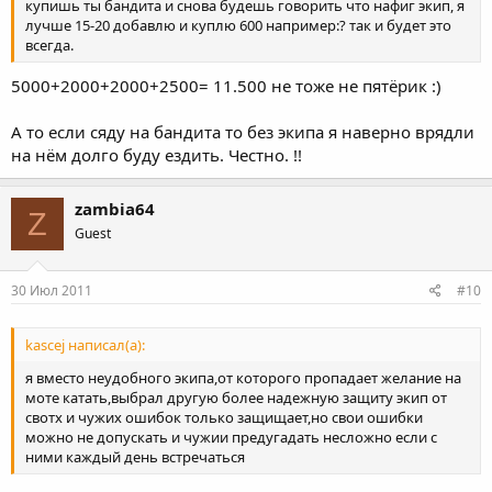
купишь ты бандита и снова будешь говорить что нафиг экип, я
лучше 15-20 добавлю и куплю 600 например:? так и будет это
всегда.
5000+2000+2000+2500= 11.500 не тоже не пятёрик :)
А то если сяду на бандита то без экипа я наверно врядли
на нём долго буду ездить. Честно. !!
zambia64
Z
Guest
30 Июл 2011
#10
kascej написал(а):
я вместо неудобного экипа,от которого пропадает желание на
моте катать,выбрал другую более надежную защиту экип от
свотх и чужих ошибок только защищает,но свои ошибки
можно не допускать и чужии предугадать несложно если с
ними каждый день встречаться