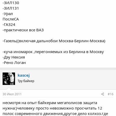
-ЗИЛ130
-ЗИЛ131
-Урал
ПослеСА
-ГАЗ24
-практически все ВАЗ
-Газель((включая дальнобои Москва-Берлин-Москва)
-куча иномарок ,перегоняемых из Берлина в Москву
-Дэу Нексия
-Рено Логан
kascej
Тру байкер
30 Июл 2011
#16
несмотря на опыт байкерам мегаполисов защита
нужна:)человеку просто невозможно просчитать 12
полос современного движения,другое дело колхоз.где