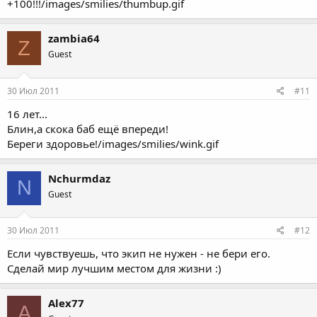
+100!!!/images/smilies/thumbup.gif
zambia64
Z
Guest
30 Июл 2011
#11
16 лет...
Блин,а скока баб ещё впереди!
Береги здоровье!/images/smilies/wink.gif
Nchurmdaz
N
Guest
30 Июл 2011
#12
Если чувствуешь, что экип не нужен - не бери его.
Сделай мир лучшим местом для жизни :)
Alex77
A