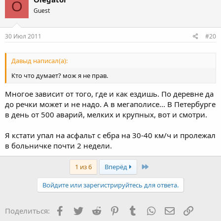
O
Guest
30 Июл 2011
#20
Давыд написал(а):
Кто что думает? мож я не прав.
Многое зависит от того, где и как ездишь. По деревне да
до речки может и не надо. А в мегаполисе... В Петербурге
в день от 500 аварий, мелких и крупных, вот и смотри.
Я кстати упал на асфальт с ебра на 30-40 км/ч и пролежал
в больничке почти 2 недели.
Last
1 из 6
Вперёд
Войдите или зарегистрируйтесь для ответа.
Facebook
Twitter
Reddit
Pinterest
Tumblr
WhatsApp
Электронная
Ссылка
Поделиться: