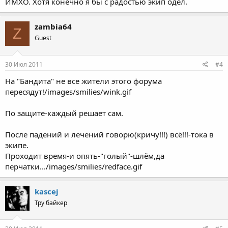
ИМХО. Хотя конечно я бы с радостью экип одел.
zambia64
Z
Guest
30 Июл 2011
#4
На "Бандита" не все жители этого форума
пересядут!/images/smilies/wink.gif
По защите-каждый решает сам.
После падений и лечений говорю(кричу!!!) всё!!!-тока в
экипе.
Проходит время-и опять-"голый"-шлём,да
перчатки.../images/smilies/redface.gif
kascej
Тру байкер