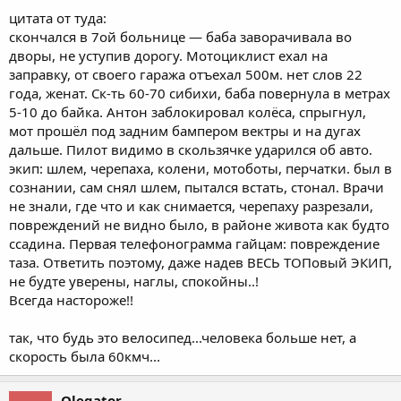
цитата от туда:
скончался в 7ой больнице — баба заворачивала во
дворы, не уступив дорогу. Мотоциклист ехал на
заправку, от своего гаража отъехал 500м. нет слов 22
года, женат. Ск-ть 60-70 сибихи, баба повернула в метрах
5-10 до байка. Антон заблокировал колёса, спрыгнул,
мот прошёл под задним бампером вектры и на дугах
дальше. Пилот видимо в скользячке ударился об авто.
экип: шлем, черепаха, колени, мотоботы, перчатки. был в
сознании, сам снял шлем, пытался встать, стонал. Врачи
не знали, где что и как снимается, черепаху разрезали,
повреждений не видно было, в районе живота как будто
ссадина. Первая телефонограмма гайцам: повреждение
таза. Ответить поэтому, даже надев ВЕСЬ ТОПовый ЭКИП,
не будте уверены, наглы, спокойны..!
Всегда настороже!!
так, что будь это велосипед...человека больше нет, а
скорость была 60кмч...
Olegator