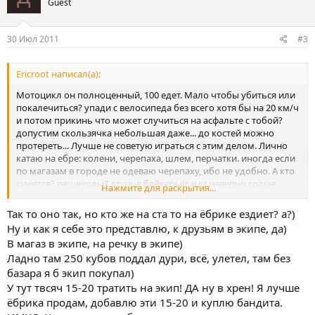
Guest
30 Июл 2011
#3
Ericroot написал(а):
Мотоцикл он полноценный, 100 едет. Мало чтобы убиться или
покалечиться? упади с велосипеда без всего хотя бы на 20 км/ч
и потом прикинь что может случиться на асфальте с тобой?
допустим скользячка небольшая даже... до костей можно
протереть... Лучше не советую играться с этим делом. Лично
катаю на ебре: колени, черепаха, шлем, перчатки. иногда если
по магазам в городе не одеваю черепаху, ибо не удобно. А кто
смеется? пешеходы? друзья байкеры(сами наверно голые
Нажмите для раскрытия...
ездят в сланцах)? тебе не пофиг на них скажи? мотоцикл для
себя берут, для души и наслаждаются. А это лишь часть
Так то оно так, но кто же на ста то на ёбрике ездиет? а?)
безопасности А вообще тут дело лично каждого, ему решать
Ну и как я себе это представлю, к друзьям в экипе, да)
что одевать, а что нет но все же нельзя пускать все на произвол
В магаз в экипе, на речку в экипе)
судьбы
Ладно там 250 кубов поддал дури, всё, улетел, там без
базара я б экип покупал)
У тут твсяч 15-20 тратить на экип! ДА ну в хрен! Я лучше
ёбрика продам, добавлю эти 15-20 и куплю бандита.