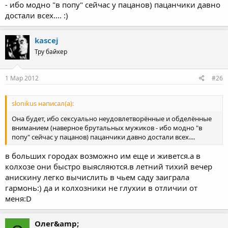
- ибо модно "в попу" сейчас у пацанов) пацанчики давно
достали всех.... :)
kascej
Тру байкер
1 Мар 2012
#26
slonikus написал(а):
Она будет, ибо сексуально неудовлетворённые и обделённые
вниманием (наверное брутальных мужиков - ибо модно "в
попу" сейчас у пацанов) пацанчики давно достали всех....
в больших городах возможно им еще и живется.а в
колхозе они быстро выясляются.в летний тихий вечер
анискину легко вычислить в чьем саду заиграла
гармонь:) да и колхозники не глухии в отличии от
меня:D
Олег&amp;