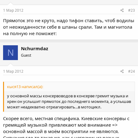
1 Мар 2012
#23
Прямоток это не круто, надо тифон ставить, чтоб водилы
от неожиданности себе в штаны срали. Там и магнитола
на полную не поможет:
Nchurmdaz
N
Guest
1 Мар 2012
#24
кыся13 написал(а):
у основной массы консервоводов в консерве гремит музыка и
хрен он услышит прямоток до последнего момента, а услышав
может неадекватно отреагировать...в мотоцикл.
Скорее всего, местная специфика. Киевские консервы с
гремящей музыкой привлекают моё внимание =>
основной массой в моём восприятии не являются.
Ситуация где-то такая же, как с неграми: из разных