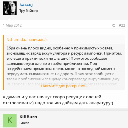
kascej
Тру байкер
1 Мар 2012
#22
Nchurmdaz написал(а):
Ёбра очень плохо видно, особенно у прижимистых хозяев,
экономящих заряд аккумулятора и ресурс лампочки. При этом,
его еще и практически не слышно! Прямоток сообщает
зазевавшемуся оленю о твоём приближении. Под
воздействием прямотока олень может в последний момент
передумать вываливаться на дорогу. Прямоток сообщает о
твоём приближении спящему консерваводу, выруливающему
из дворов. Под воздействием прямотока кансервавод может
Нажмите для раскрытия...
чуть медленнее вывалиться из своего двора. С прямотоком в
звуке появляются басы, и на скоростях за 80 можно нормально
я думаю и у вас начнут скоро ревущих оленей
слушать мотор, а не только завывания ветра. Чисто
отстреливать:) надо только дайцам дать апаратуру:)
эстетическое удовольствие, способное для некоторых пилотов
улучшить субъективное ощущение мотоцикла. При разумном
использовании осьмушка своим прямотоком округу не
KillBurn
K
разбудит.
Guest