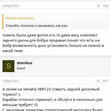
2 Мар 2012
#30
Олег& написал(а):
Спасибо, поиском и занимаюсь как раз.
помню были даже фотки.кто то даже весь комплект
заднего диска для йобра продавал.понял что есть на
йобр возможность диск установить.только не помню в
какой теме
slonikus
S
Guest
2 Мар 2012
#31
А зачем на Yamaha YBR125 ставить задний дисковый
тормоз? :)
Барабан отлично тормозит, и обслуги в несколько раз
меньше требует! :D
С дисковым тормозом стратегический мотоцикл будет