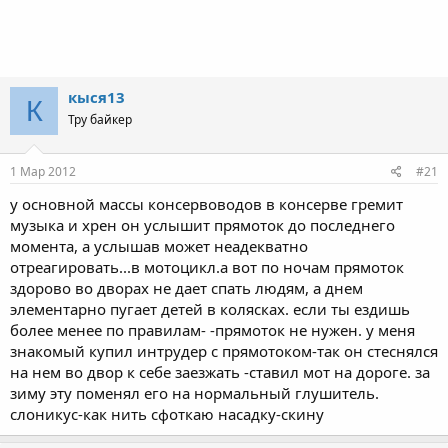
кыся13
К
Тру байкер
1 Мар 2012
#21
у основной массы консервоводов в консерве гремит
музыка и хрен он услышит прямоток до последнего
момента, а услышав может неадекватно
отреагировать...в мотоцикл.а вот по ночам прямоток
здорово во дворах не дает спать людям, а днем
элементарно пугает детей в колясках. если ты ездишь
более менее по правилам- -прямоток не нужен. у меня
знакомый купил интрудер с прямотоком-так он стеснялся
на нем во двор к себе заезжать -ставил мот на дороге. за
зиму эту поменял его на нормальный глушитель.
слоникус-как нить сфоткаю насадку-скину