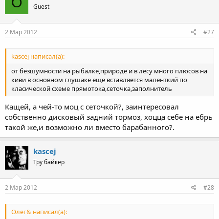
О
Guest
2 Мар 2012
#27
kascej написал(а):
от безшумности на рыбалке,природе и в лесу много плюсов на
киви в основном глушаке еще вставляется маленткий по
класической схеме прямотока,сеточка,заполнитель
Кащей, а чей-то моц с сеточкой?, заинтересовал
собственно дисковый задний тормоз, хоцца себе на ебрь
такой же,и возможно ли вместо барабанного?.
kascej
Тру байкер
2 Мар 2012
#28
Олег& написал(а):