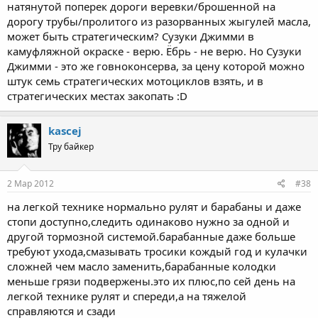
натянутой поперек дороги веревки/брошенной на
дорогу трубы/пролитого из разорванных жыгулей масла,
может быть стратегическим? Сузуки Джимми в
камуфляжной окраске - верю. Ёбрь - не верю. Но Сузуки
Джимми - это же говноконсерва, за цену которой можно
штук семь стратегических мотоциклов взять, и в
стратегических местах закопать :D
kascej
Тру байкер
2 Мар 2012
#38
на легкой технике нормально рулят и барабаны и даже
стопи доступно,следить одинаково нужно за одной и
другой тормозной системой.барабанные даже больше
требуют ухода,смазывать тросики кождый год и кулачки
сложней чем масло заменить,барабанные колодки
меньше грязи подвержены.это их плюс,по сей день на
легкой технике рулят и спереди,а на тяжелой
справляются и сзади