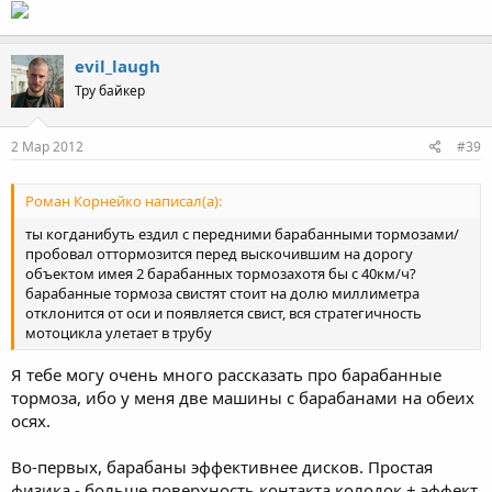
evil_laugh
Тру байкер
2 Мар 2012
#39
Роман Корнейко написал(а):
ты когданибуть ездил с передними барабанными тормозами/
пробовал оттормозится перед выскочившим на дорогу
объектом имея 2 барабанных тормозахотя бы с 40км/ч?
барабанные тормоза свистят стоит на долю миллиметра
отклонится от оси и появляется свист, вся стратегичность
мотоцикла улетает в трубу
Я тебе могу очень много рассказать про барабанные
тормоза, ибо у меня две машины с барабанами на обеих
осях.
Во-первых, барабаны эффективнее дисков. Простая
физика - больше поверхность контакта колодок + эффект