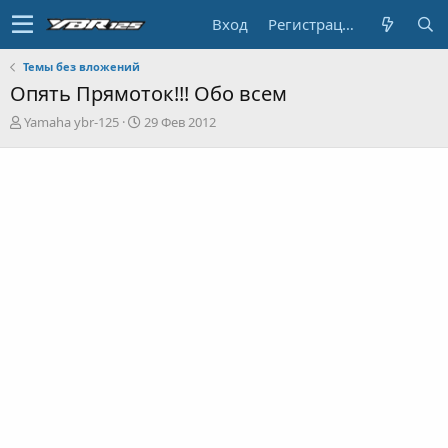
Вход
Регистрация
Темы без вложений
Опять Прямоток!!! Обо всем
А
Д
Yamaha ybr-125
29 Фев 2012
в
а
т
т
о
а
р
н
т
а
е
ч
м
а
ы
л
а