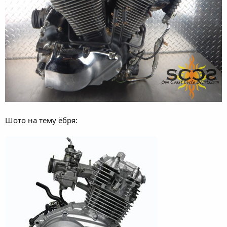
Шото на тему ёбря: