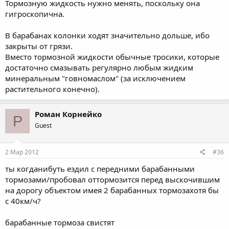
Тормозную жидкость нужно менять, поскольку она
гигроскопична.
В барабанах колонки ходят значительно дольше, ибо
закрыты от грязи.
Вместо тормозной жидкости обычные тросики, которые
достаточно смазывать регулярно любым жидким
минеральным "говномаслом" (за исключением
растительного конечно).
Роман Корнейко
Р
Guest
2 Мар 2012
#36
ты когданибуть ездил с передними барабанными
тормозами/пробовал оттормозится перед выскочившим
на дорогу объектом имея 2 барабанных тормозахотя бы
с 40км/ч?
барабанные тормоза свистят