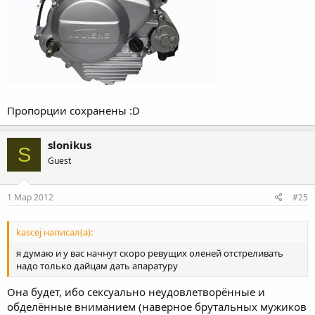
Пропорции сохранены :D
slonikus
S
Guest
1 Мар 2012
#25
kascej написал(а):
я думаю и у вас начнут скоро ревущих оленей отстреливать
надо только дайцам дать апаратуру
Она будет, ибо сексуально неудовлетворённые и
обделённые вниманием (наверное брутальных мужиков