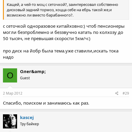
Кащей, а чей-то моц с сеточкой?, заинтересовал собственно
дисковый задний тормоз, хоцца себе на ебрь такой же,и
возможно ли вместо барабанного?.
с сеточкой одноразовое китайховно:) чтоб пенсионеры
могли безпроблемно и беззвучно катать по колхозу до
50 тысяч, не превышая скорости 5км/ч:)
про диск на йобр была тема.уже ставили,искать тока
надо
Олег&amp;
О
Guest
2 Мар 2012
#29
Спасибо, поиском и занимаюсь как раз.
kascej
Тру байкер