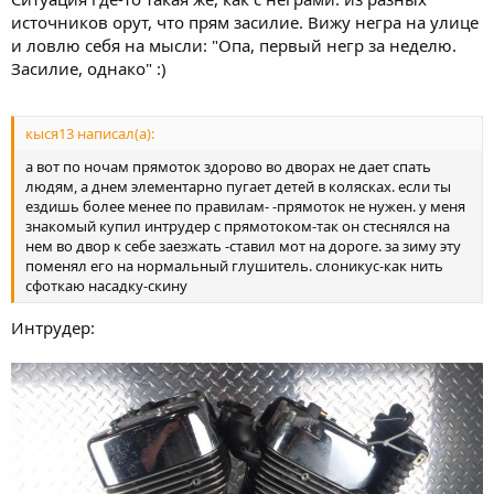
источников орут, что прям засилие. Вижу негра на улице
и ловлю себя на мысли: "Опа, первый негр за неделю.
Засилие, однако" :)
кыся13 написал(а):
а вот по ночам прямоток здорово во дворах не дает спать
людям, а днем элементарно пугает детей в колясках. если ты
ездишь более менее по правилам- -прямоток не нужен. у меня
знакомый купил интрудер с прямотоком-так он стеснялся на
нем во двор к себе заезжать -ставил мот на дороге. за зиму эту
поменял его на нормальный глушитель. слоникус-как нить
сфоткаю насадку-скину
Интрудер: