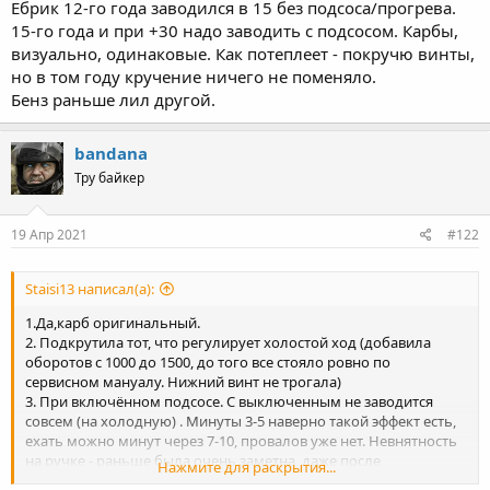
Ебрик 12-го года заводился в 15 без подсоса/прогрева.
15-го года и при +30 надо заводить с подсосом. Карбы,
визуально, одинаковые. Как потеплеет - покручю винты,
но в том году кручение ничего не поменяло.
Бенз раньше лил другой.
bandana
Тру байкер
19 Апр 2021
#122
Staisi13 написал(а):
1.Да,карб оригинальный.
2. Подкрутила тот, что регулирует холостой ход (добавила
оборотов с 1000 до 1500, до того все стояло ровно по
сервисном мануалу. Нижний винт не трогала)
3. При включённом подсосе. С выключенным не заводится
совсем (на холодную) . Минуты 3-5 наверно такой эффект есть,
ехать можно минут через 7-10, провалов уже нет. Невнятность
на ручке - раньше была очень заметна, даже после
Нажмите для раскрытия...
регулировки карба у официалов в Ямахе. Перед зимовкой