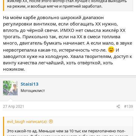
жиклер ХХ, после этого мотор стал лучше с холодка выходить
на режим, и вообще мягче и приятней заработал.
На моём карбе довольно широкий диапазон
регулировки винтиком, если обогащать ХХ нужно,
вплоть до чёрной свечи. ИМХО нет смысла жиклёр ХХ
трогать. Прикольно так, если на ХХ в смеси топлива
много, двигатель бумкать начинает. А если мало, в звуке
нервотрепалка какая-то, истеричность что-ле.
И
заводится хуже на холодную. Хвала творителям, доступ к
винту качества легчайший, хоть отвёрткой, хоть
ножиком.
Staisi13
Мотоциклист
27 Апр 2021
#139
evil_laugh написал(а):
Это какой-то ад. Меньше чем за 10 тыс км перелопачено пол-