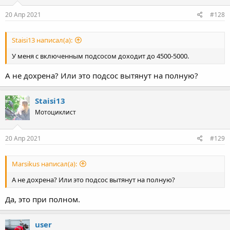
n
s
20 Апр 2021
#128
:
Staisi13 написал(а):
У меня с включенным подсосом доходит до 4500-5000.
А не дохрена? Или это подсос вытянут на полную?
Staisi13
Мотоциклист
20 Апр 2021
#129
Marsikus написал(а):
А не дохрена? Или это подсос вытянут на полную?
Да, это при полном.
user