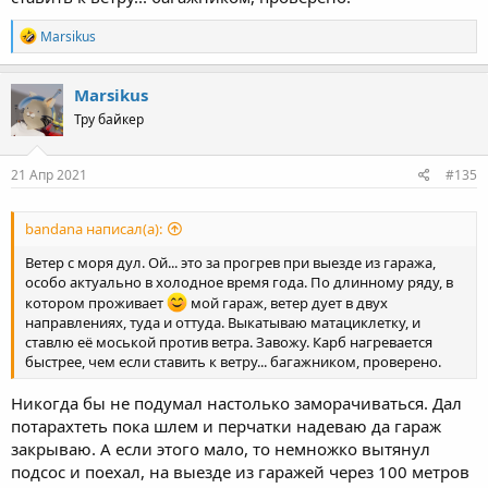
R
Marsikus
e
a
c
Marsikus
t
Тру байкер
i
o
n
s
21 Апр 2021
#135
:
bandana написал(а):
Ветер с моря дул. Ой... это за прогрев при выезде из гаража,
особо актуально в холодное время года. По длинному ряду, в
котором проживает
мой гараж, ветер дует в двух
направлениях, туда и оттуда. Выкатываю матациклетку, и
ставлю её моськой против ветра. Завожу. Карб нагревается
быстрее, чем если ставить к ветру... багажником, проверено.
Никогда бы не подумал настолько заморачиваться. Дал
потарахтеть пока шлем и перчатки надеваю да гараж
закрываю. А если этого мало, то немножко вытянул
подсос и поехал, на выезде из гаражей через 100 метров