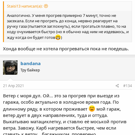
Staisi13 написал(а):
Аналогично. У меня прогрев примерно 7 минут, точно не
засекала. Если не прогреть до конца, нервно реагирует на
ручку газа (пытается заглохнуть), если трогаться плавно, то на
ходу очухивается быстро (но я обычно над ним не издеваюсь, и
жду когда он будет готов
)
Хонда вообще не хотела прогреваться пока не поедешь.
bandana
Тру байкер
21 Апр 2021
#134
Ветер с моря дул. Ой... это за прогрев при выезде из
гаража, особо актуально в холодное время года. По
длинному ряду, в котором проживает
мой гараж,
ветер дует в двух направлениях, туда и оттуда.
Выкатываю матациклетку, и ставлю её моськой против
ветра. Завожу. Карб нагревается быстрее, чем если
ставить к ветру... багажником, проверено.