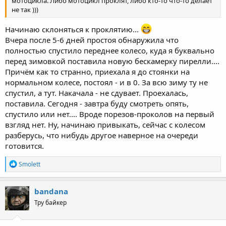
мотоцикла. Либо мотоцикл проклят, либо кто-то что-то делает
не так )))
Начинаю склоняться к проклятию...
Вчера после 5-6 дней простоя обнаружила что
полностью спустило переднее колесо, куда я буквально
перед зимовкой поставила новую бескамерку пирелли....
Причём как то странно, приехала я до стоянки на
нормальном колесе, постоял - и в 0. За всю зиму ту не
спустил, а тут. Накачала - не сдувает. Проехалась,
поставила. Сегодня - завтра буду смотреть опять,
спустило или нет.... Вроде порезов-проколов на первый
взгляд нет. Ну, начинаю привыкать, сейчас с колесом
разберусь, что нибудь другое наверное на очереди
готовится.
R
Smolett
e
a
c
bandana
t
Тру байкер
i
o
n