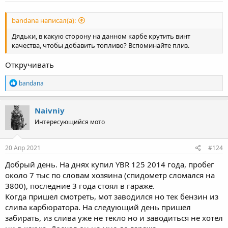
:
bandana написал(а):
Дядьки, в какую сторону на данном карбе крутить винт
качества, чтобы добавить топливо? Вспоминайте плиз.
Откручивать
R
bandana
e
a
c
Naivniy
t
Интересующийся мото
i
o
n
s
20 Апр 2021
#124
:
Добрый день. На днях купил YBR 125 2014 года, пробег
около 7 тыс по словам хозяина (спидометр сломался на
3800), последние 3 года стоял в гараже.
Когда пришел смотреть, мот заводился но тек бензин из
слива карбюратора. На следующий день пришел
забирать, из слива уже не текло но и заводиться не хотел