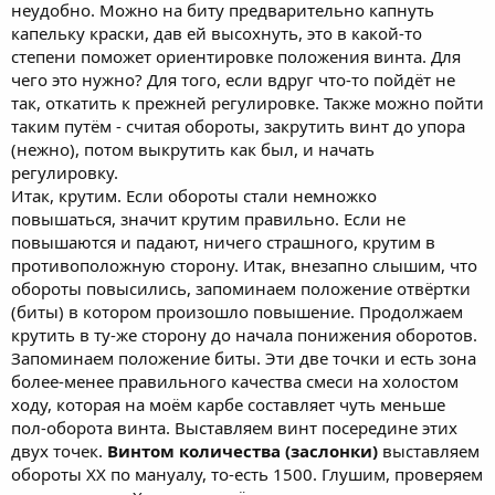
неудобно. Можно на биту предварительно капнуть
капельку краски, дав ей высохнуть, это в какой-то
степени поможет ориентировке положения винта. Для
чего это нужно? Для того, если вдруг что-то пойдёт не
так, откатить к прежней регулировке. Также можно пойти
таким путём - считая обороты, закрутить винт до упора
(нежно), потом выкрутить как был, и начать
регулировку.
Итак, крутим. Если обороты стали немножко
повышаться, значит крутим правильно. Если не
повышаются и падают, ничего страшного, крутим в
противоположную сторону. Итак, внезапно слышим, что
обороты повысились, запоминаем положение отвёртки
(биты) в котором произошло повышение. Продолжаем
крутить в ту-же сторону до начала понижения оборотов.
Запоминаем положение биты. Эти две точки и есть зона
более-менее правильного качества смеси на холостом
ходу, которая на моём карбе составляет чуть меньше
пол-оборота винта. Выставляем винт посередине этих
двух точек.
Винтом количества (заслонки)
выставляем
обороты ХХ по мануалу, то-есть 1500. Глушим, проверяем