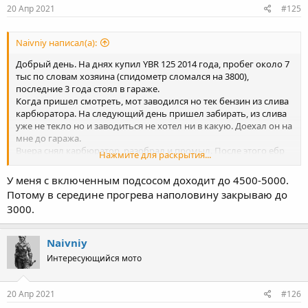
20 Апр 2021
#125
Naivniy написал(а):
Добрый день. На днях купил YBR 125 2014 года, пробег около 7
тыс по словам хозяина (спидометр сломался на 3800),
последние 3 года стоял в гараже.
Когда пришел смотреть, мот заводился но тек бензин из слива
карбюратора. На следующий день пришел забирать, из слива
уже не текло но и заводиться не хотел ни в какую. Доехал он на
мне до гаража.
Вчера снял карбюратор, разобрал и промыл. После этого ебр
Нажмите для раскрытия...
завелся с сразу, ничего не течет.
Вопрос есть по регулировкам карба и оборотам. Нижний винт
У меня с включенным подсосом доходит до 4500-5000.
открутил на 2 оборота, регулировку ХХ на полтора, когда завел
Потому в середине прогрева наполовину закрываю до
обороты были около 7000. Откручивал винт ХХ оборота на 3-4,
3000.
точно не помню, обороты установились около 1500, работает
ровно. На резкое открытие ручки газа проваливается, чуть
плавнее отзывается нормально.
Naivniy
Сегодня утром перед работой заводил, завелся сразу после
Интересующийся мото
касания кнопки стартера (температура 10-12 градусов сейчас). С
поднятым обогатителем обороты были около 3500. Так и
должно быть или это высокие прогревочные обороты?
20 Апр 2021
#126
Заводил буквально на 10 секунд чтобы проверить.