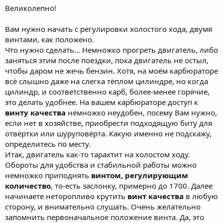
проверили метки ГРМ с товарищем, чуть подправили на один
Великолепно!
зубчик и выставили карб по мануалу. Зазор клапанов
выставляла сама, по мануальным значениям. Объективно -
Вам нужно начать с регулировки холостого хода, двумя
невнятности на ручке стало намного меньше. Едет тоже
винтами, как положено.
намного лучше, по ощущениям - добавилось мощности на
низких оборотах. На трассе ещё не пробовала, раньше была
Что нужно сделать... Немножко прогреть двигатель, либо
такая штука, что на 5ой в красную зону зайти было
заняться этим после поездки, пока двигатель не остыл,
невозможно, больше 8,5 тыс не крутил, скорость при этом: 85-
чтобы даром не жечь бензин. Хотя, на моём карбюраторе
89 в небольшую горку (незаметный глазу подъем) , 95-97 по
всё слышно даже на слегка тёплом цилиндре, но когда
ровной, 100-107 с горки.
цилиндр, и соответственно карб, более-менее горячие,
Небольшая задержка по моему все же есть, оценить так ли это,
это делать удобнее. На вашем карбюраторе доступ к
или это норма - не могу, так как кроме моего, ни одного ебрика
больше не видела.
винту качества
немножко неудобен, посему Вам нужно,
если нет в хозяйстве, приобрести подходящую биту для
отвёртки или шуруповёрта. Какую именно не подскажу,
определитесь по месту.
Итак, двигатель как-то тарахтит на холостом ходу.
Обороты для удобства и стабильной работы можно
немножко приподнять
винтом, регулирующим
количество
, то-есть заслонку, примерно до 1700. Далее
начинаете неторопливо крутить
винт качества
в любую
сторону, и внимательно слушать. Очень желательно
запомнить первоначальное положение винта. Да, это