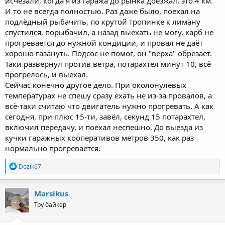
исчезали, когда я из гаража до рынка доезжал, это 4 км.
И то не всегда полностью. Раз даже было, поехал на
подлёдный рыбачить, по крутой тропинке к лиману
спустился, порыбачил, а назад выехать не могу, карб не
прогревается до нужной кондиции, и провал не даёт
хорошо газануть. Подсос не помог, он "верха" обрезает.
Таки развернул против ветра, потарахтел минут 10, всё
прогрелось, и выехал.
Сейчас конечно другое дело. При околонулевых
температурах не спешу сразу ехать не из-за провалов, а
всё-таки считаю что двигатель нужно прогревать. А как
сегодня, при плюс 15-ти, завёл, секунд 15 потарахтел,
включил передачу, и поехал неспешно. До выезда из
кучки гаражных кооперативов метров 350, как раз
нормально прогревается.
R
Dozik67
e
a
c
Marsikus
t
Тру байкер
i
o
n