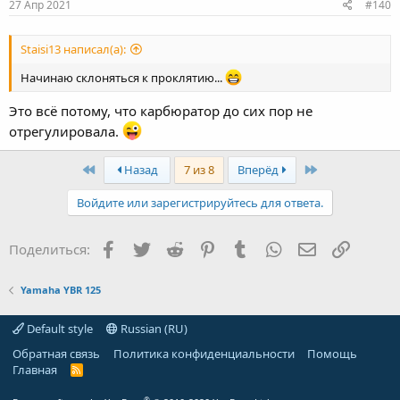
s
27 Апр 2021
#140
:
Staisi13 написал(а):
Начинаю склоняться к проклятию...
Это всё потому, что карбюратор до сих пор не
отрегулировала.
First
Last
Назад
7 из 8
Вперёд
Войдите или зарегистрируйтесь для ответа.
Facebook
Twitter
Reddit
Pinterest
Tumblr
WhatsApp
Электронная
Ссылка
Поделиться:
Yamaha YBR 125
Default style
Russian (RU)
Обратная связь
Политика конфиденциальности
Помощь
Главная
R
S
S
®