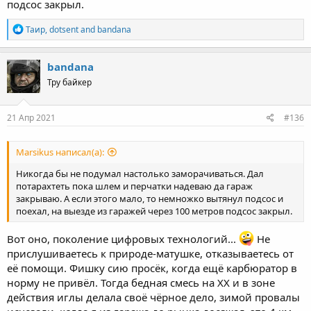
подсос закрыл.
R
Таир
,
dotsent
and
bandana
e
a
c
bandana
t
Тру байкер
i
o
n
s
21 Апр 2021
#136
:
Marsikus написал(а):
Никогда бы не подумал настолько заморачиваться. Дал
потарахтеть пока шлем и перчатки надеваю да гараж
закрываю. А если этого мало, то немножко вытянул подсос и
поехал, на выезде из гаражей через 100 метров подсос закрыл.
Вот оно, поколение цифровых технологий...
Не
прислушиваетесь к природе-матушке, отказываетесь от
её помощи. Фишку сию просёк, когда ещё карбюратор в
норму не привёл. Тогда бедная смесь на ХХ и в зоне
действия иглы делала своё чёрное дело, зимой провалы