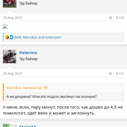
Тру байкер
20 Апр 2021
#130
R
JIAN
,
Marsikus
and
Алексеич
e
a
c
Palermo
t
Тру байкер
i
o
n
s
20 Апр 2021
#131
:
Marsikus написал(а):
А не дохрена? Или это подсос вытянут на полную?
У меня, если, пару минут, после того, как дошел до 4,5 не
помолотит, едет вяло и может и заглохнуть.
Staisi13