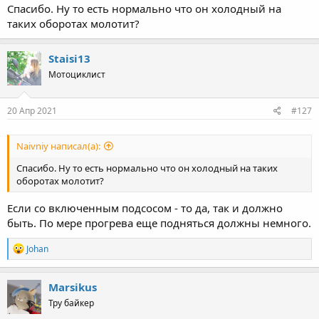
Проехаться пока возможности нету, дожди и грязь
Спасибо. Ну то есть нормально что он холодный на
таких оборотах молотит?
Staisi13
Мотоциклист
20 Апр 2021
#127
Naivniy написал(а):
Спасибо. Ну то есть нормально что он холодный на таких
оборотах молотит?
Если со включенным подсосом - то да, так и должно
быть. По мере прогрева еще подняться должны немного.
R
Johan
e
a
c
Marsikus
t
Тру байкер
i
o