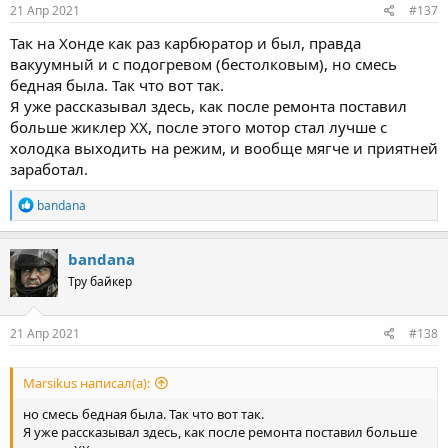
s
21 Апр 2021
#137
:
Так на Хонде как раз карбюратор и был, правда
вакуумный и с подогревом (бестолковым), но смесь
бедная была. Так что вот так.
Я уже рассказывал здесь, как после ремонта поставил
больше жиклер ХХ, после этого мотор стал лучше с
холодка выходить на режим, и вообще мягче и приятней
заработал.
R
bandana
e
a
c
bandana
t
Тру байкер
i
o
n
s
21 Апр 2021
#138
:
Marsikus написал(а):
но смесь бедная была. Так что вот так.
Я уже рассказывал здесь, как после ремонта поставил больше