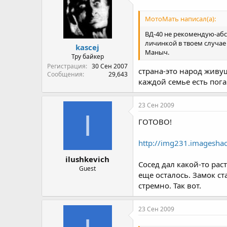
МотоМать написал(а):
ВД-40 не рекомендую-абс
личинкой в твоем случае 
kascej
Маныч.
Тру байкер
Регистрация
30 Сен 2007
страна-это народ живу
Сообщения
29,643
каждой семье есть пог
23 Сен 2009
I
ГОТОВО!
http://img231.imagesha
ilushkevich
Сосед дал какой-то рас
Guest
еще осталось. Замок ст
стремно. Так вот.
23 Сен 2009