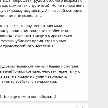
третишь попрошаек трудоспособного возраста с
о как можно так опуститься?! Но не только лень
идуют чужому имуществу. А я на свой мотоцикл
 лишнего не позволить.
ть с ног на голову, менять местами
шину - опять виноват, что не обеспечил
ловина - охраняет. Нигде в мире столько
сутками убивают время, стоя в углах
е трудоспособного населения.
трудовом перевоспитании. Недавно смотрел
ывала! Только созидая, человек теряет тягу к
идывает на нижние ступени эволюции,
вления плебейского вандализма.
ка? Что еще можно попробывать?
#2