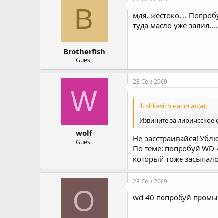
B
мдя, жестоко.... Попро
туда масло уже залил.....
Brotherfish
Guest
23 Сен 2009
W
ilushkevich написал(а):
Извините за лирическое 
wolf
Не расстраивайся! Ублю
Guest
По теме: попробуй WD-
который тоже засыпало
23 Сен 2009
O
wd-40 попробуй промыт