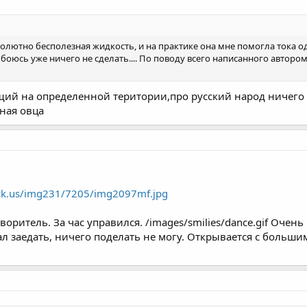
олютно бесполезная жидкость, и на практике она мне помогла тока оди
боюсь уже ничего не сделать.... По поводу всего написанного автором
щий на определенной територии,про русский народ ничего п
аная овца
ck.us/img231/7205/img2097mf.jpg
творитель. За час управился. /images/smilies/dance.gif Оче
ал заедать, ничего поделать не могу. Открывается с больши