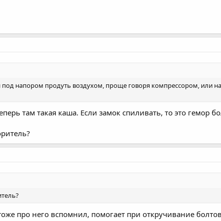
уй под напором продуть воздухом, проще говоря компрессором, или на
 Теперь там такая каша. Если замок спиливать, то это гемор
оритель?
итель?
т тоже про него вспомнил, помогает при откручивание болтов