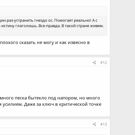
н раз-устранить гнездо ос. Помогает реально! А с
-истину глаголишь. Все-правда. В такой стране живем.
лохого сказать не могу и как извесно в
#12
нь много песка бытекло под напором, но много
м усилием. Даже за ключ в критической точке
#13