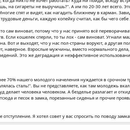
у, когда никто не хочет работать? Куда ни пойди, всюду вс
ь, на сигареты не выручишь?". А им по 20-30 лет всего. Эт
Многие спят и видят, как нагадить ближнему в карман. Зав
 трудовые деньги, каждую копейку считал, как бы чего себе
что сам виноват, потому что у нас принято всё переворачива
в. Если кошелек сперли, то ты лох - сам виноват. Угнали ма
а. Вот и выходят, что у нас пол-страны воруют, а другая по
т, наверное. Взрослые мужчины, вместо нормального дела, 
ведений. Это же деградация и неэффективное использовани
енее 70% нашего молодого начеления нуждается в срочном 
лялась сталь!". Вы не представляете, как там молодежь вкал
уд делает человека человеком. А безделье разлагает и отк
тсюда и песок в замка, порезанные сиденья и прочие проя
 отступление. Я хотел совет у вас спросить по поводу зам