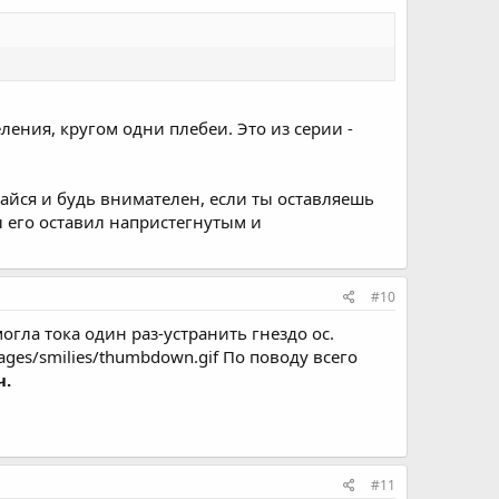
ления, кругом одни плебеи. Это из серии -
ирайся и будь внимателен, если ты оставляешь
ы его оставил напристегнутым и
#10
гла тока один раз-устранить гнездо ос.
ages/smilies/thumbdown.gif По поводу всего
.
#11