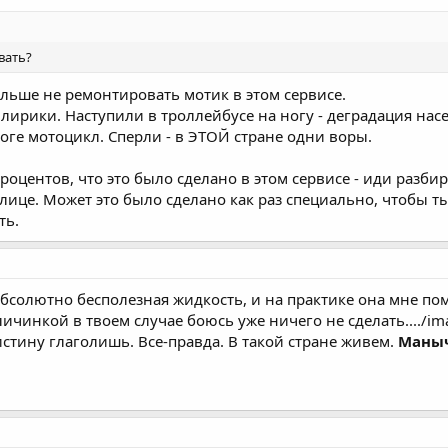
вать?
ьше не ремонтировать мотик в этом сервисе.
 лирики. Наступили в троллейбусе на ногу - деградация насе
оге мотоцикл. Сперли - в ЭТОЙ стране одни воры.
процентов, что это было сделано в этом сервисе - иди разб
улице. Может это было сделано как раз специально, чтобы т
ть.
бсолютно бесполезная жидкость, и на практике она мне помо
личинкой в твоем случае боюсь уже ничего не сделать..../im
стину глаголишь. Все-правда. В такой стране живем.
Маныч