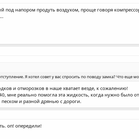
буй под напором продуть воздухом, проще говоря компрессо
..
отступление. Я хотел совет у вас спросить по поводу замка? Что еще 
дков и отморозков в наше хватает везде, к сожалению!
40, мне реально помогла эта жидкость, когда нужно было 
 песком и разной дрянью с дороги.
ь. оп! опередили!