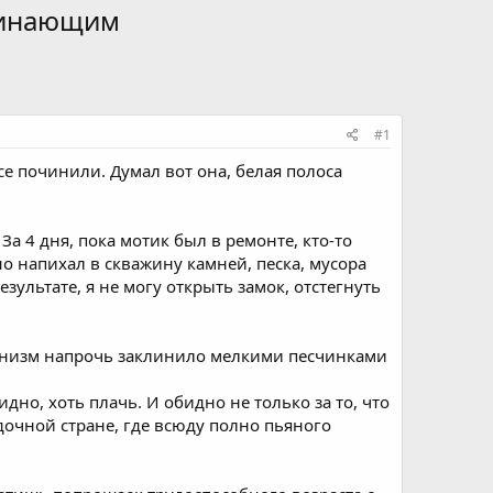
ачинающим
#1
е починили. Думал вот она, белая полоса
За 4 дня, пока мотик был в ремонте, кто-то
 напихал в скважину камней, песка, мусора
зультате, я не могу открыть замок, отстегнуть
ханизм напрочь заклинило мелкими песчинками
но, хоть плачь. И обидно не только за то, что
людочной стране, где всюду полно пьяного