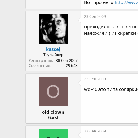
Вот про него
http://ww
23 Сен 2009
приходилось в советск
наложили:) из скрепки 
kascej
Тру байкер
Регистрация
30 Сен 2007
Сообщения
29,643
23 Сен 2009
O
wd-40,это типа солярки
old clown
Guest
23 Сен 2009