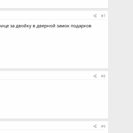
#7
нице за двойку в дверной замок подарков
#8
#9