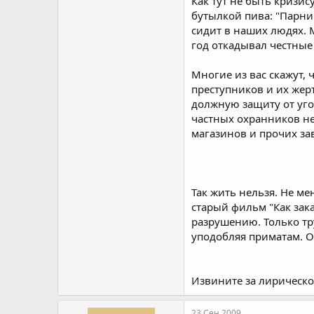
Как тут не быть кризис
бутылкой пива: "Парниш
сидит в наших людях. 
год откадывал честные
Многие из вас скажут, 
преступников и их жерт
должную защиту от угон
частных охранников не
магазинов и прочих за
Так жить нельзя. Не м
старый фильм "Как зака
разрушению. Только тр
уподобляя приматам. О
Извините за лирическое
23 Сен 2009