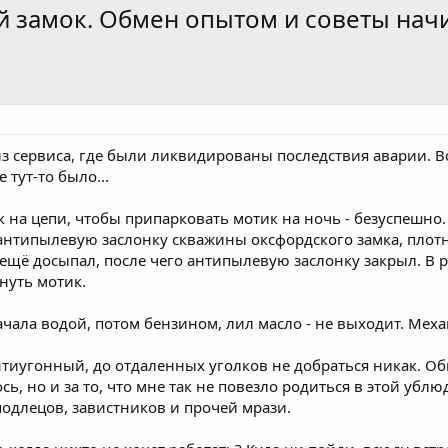
ий замок. Обмен опытом и советы н
из сервиса, где были ликвидированы последствия аварии. Вс
 тут-то было...
к на цепи, чтобы припарковать мотик на ночь - безуспешно. 
нтипылевую заслонку скважины оксфордского замка, плотно
ещё досыпал, после чего антипылевую заслонку закрыл. В ре
гнуть мотик.
чала водой, потом бензином, лил масло - не выходит. Ме
тиугонный, до отдаленных уголков не добраться никак. Обид
ось, но и за то, что мне так не повезло родиться в этой уб
подлецов, завистников и прочей мрази.