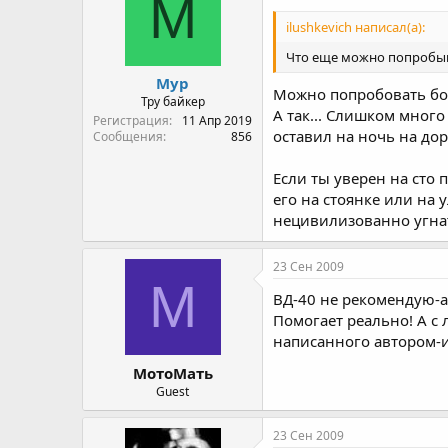
М
ilushkevich написал(а):
Что еще можно попробы
Мур
Можно попробовать бол
Тру байкер
А так... Слишком много
Регистрация
11 Апр 2019
оставил на ночь на дор
Сообщения
856
Если ты уверен на сто 
его на стоянке или на 
нецивилизованно угна
23 Сен 2009
М
ВД-40 не рекомендую-а
Помогает реально! А с 
написанного автором-и
МотоМать
Guest
23 Сен 2009