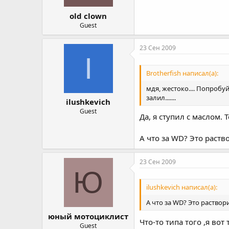
old clown
Guest
23 Сен 2009
I
Brotherfish написал(а):
мдя, жестоко.... Попроб
залил.......
ilushkevich
Guest
Да, я ступил с маслом.
А что за WD? Это раств
23 Сен 2009
Ю
ilushkevich написал(а):
А что за WD? Это раствор
юный мотоциклист
Что-то типа того ,я во
Guest