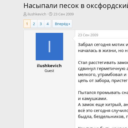
Насыпали песок в оксфордск
А
Д
ilushkevich
23 Сен 2009
в
а
1
2
3
4
Вперёд
т
т
о
а
р
н
23 Сен 2009
т
а
I
Забрал сегодня мотик 
е
ч
м
а
началась в жизни, но не
ы
л
а
Стал расстегивать замо
ilushkevich
сдвинул герметичную а
Guest
мелкого, утрамбовал и 
цепь от забора, присте
Пытался промывать сна
и камушками.
А замок еще хитрый, ан
всё это сегодня случил
быдла, бездельников, 