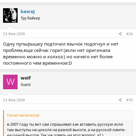
kascej
Тру байкер
23 Фев 2009
#34
Одну пупырышку подточил язычок подогнул и нет
проблем,еще сейчас горит:)если нет оригинала
временно можно и колхоз:) но ничего нет более
постоянного чем временное:D
wolf
W
Guest
23 Фев 2009
#35
Diesel написал(а):
в 2007 году ты вот сам спрашивал как вставить русскую если
там выступы на цоколе на разной высоте, а на русской лампе -
на одной высоте. Так уж ответь на этот вопрос, а? )