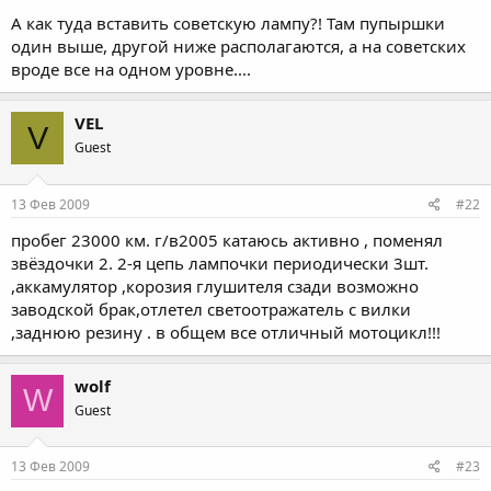
понятно, чуть толще и расположена вертикально!!! Теперь
А как туда вставить советскую лампу?! Там пупыршки
ничего не перегорает. Проверено временем.
один выше, другой ниже располагаются, а на советских
вроде все на одном уровне....
VEL
V
Guest
13 Фев 2009
#22
пробег 23000 км. г/в2005 катаюсь активно , поменял
звёздочки 2. 2-я цепь лампочки периодически 3шт.
,аккамулятор ,корозия глушителя сзади возможно
заводской брак,отлетел светоотражатель с вилки
,заднюю резину . в общем все отличный мотоцикл!!!
wolf
W
Guest
13 Фев 2009
#23