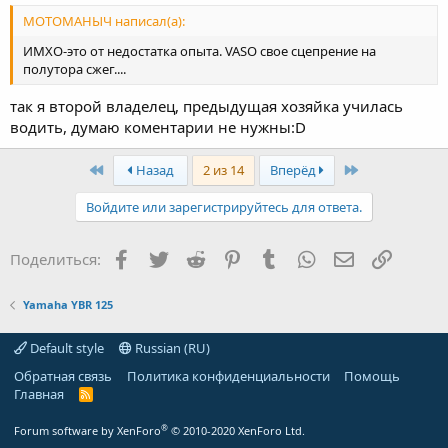
МОТОМАНЫЧ написал(а):
ИМХО-это от недостатка опыта. VASO свое сцепрение на
полутора сжег....
так я второй владелец, предыдущая хозяйка училась
водить, думаю коментарии не нужны:D
First
Last
Назад
2 из 14
Вперёд
Войдите или зарегистрируйтесь для ответа.
Facebook
Twitter
Reddit
Pinterest
Tumblr
WhatsApp
Электронная
Ссылка
Поделиться:
Yamaha YBR 125
Default style
Russian (RU)
Обратная связь
Политика конфиденциальности
Помощь
Главная
R
S
S
®
Forum software by XenForo
© 2010-2020 XenForo Ltd.