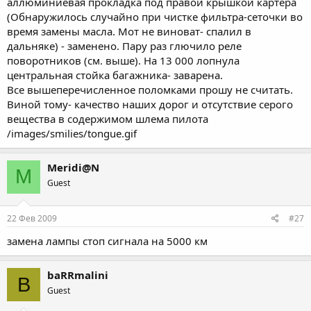
аллюминиевая прокладка под правой крышкой картера
(Обнаружилось случайно при чистке фильтра-сеточки во
время замены масла. Мот не виноват- спалил в
дальняке) - заменено. Пару раз глючило реле
поворотников (см. выше). На 13 000 лопнула
центральная стойка багажника- заварена.
Все вышеперечисленное поломками прошу не считать.
Виной тому- качество наших дорог и отсутствие серого
вещества в содержимом шлема пилота
/images/smilies/tongue.gif
Meridi@N
M
Guest
22 Фев 2009
#27
замена лампы стоп сигнала на 5000 км
baRRmalini
B
Guest