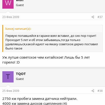
W
Guest
23 Фев 2009
#37
kascej написал(а):
Первую попавшейся в гараже взял вставил, до сих пор горит!
Проходит 5 лет и об этом забываешь,тогда только
удивляешься,какой идиот на ямаху советское дермо поставил
было такое
Уж лутше советское чем китайское! Лишь бы 5 лет
горело! :D
TQOT
T
Guest
25 Фев 2009
#38
2750 км пробега замена датчика нейтрали.
4000 км замена дисков сцепления (4)