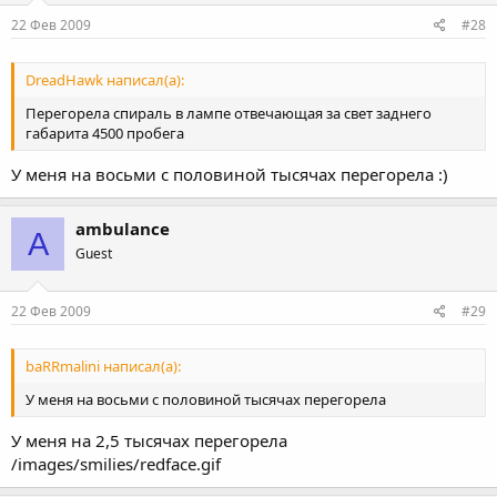
22 Фев 2009
#28
DreadHawk написал(а):
Перегорела спираль в лампе отвечающая за свет заднего
габарита 4500 пробега
У меня на восьми с половиной тысячах перегорела :)
ambulance
A
Guest
22 Фев 2009
#29
baRRmalini написал(а):
У меня на восьми с половиной тысячах перегорела
У меня на 2,5 тысячах перегорела
/images/smilies/redface.gif