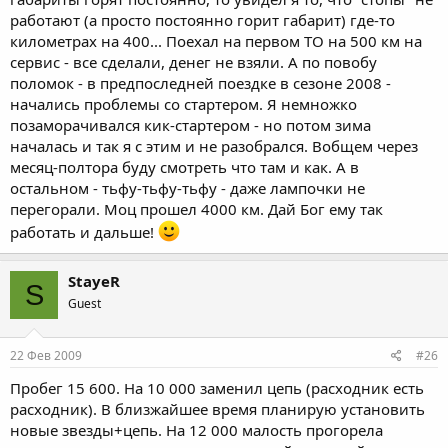
работают (а просто постоянно горит габарит) где-то
километрах на 400... Поехал на первом ТО на 500 км на
сервис - все сделали, денег не взяли. А по повобу
поломок - в предпоследней поездке в сезоне 2008 -
начались проблемы со стартером. Я немножко
позаморачивался кик-стартером - но потом зима
началась и так я с этим и не разобрался. Вобщем через
месяц-полтора буду смотреть что там и как. А в
остальном - тьфу-тьфу-тьфу - даже лампочки не
перегорали. Моц прошел 4000 км. Дай Бог ему так
работать и дальше!
StayeR
S
Guest
22 Фев 2009
#26
Пробег 15 600. На 10 000 заменил цепь (расходник есть
расходник). В близжайшее время планирую установить
новые звезды+цепь. На 12 000 малость прогорела