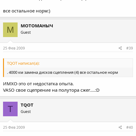
все остальное норм:)
МОТОМАНЫЧ
М
Guest
25 Фев 2009
#39
TQOT написал(а):
. 4000 км замена дисков сцепления (4) все остальное норм
ИМХО-это от недостатка опыта.
VASO свое сцепрение на полутора сжег....:D
TQOT
T
Guest
25 Фев 2009
#40