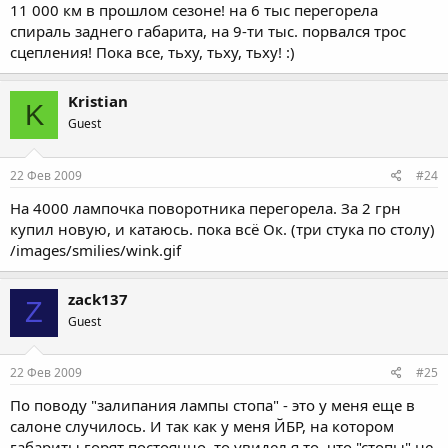
11 000 км в прошлом сезоне! на 6 тыс перегорела
спираль заднего габарита, на 9-ти тыс. порвался трос
сцепления! Пока все, тьху, тьху, тьху! :)
Kristian
K
Guest
22 Фев 2009
#24
На 4000 лампочка поворотника перегорела. За 2 грн
купил новую, и катаюсь. пока всё Ок. (три стука по столу)
/images/smilies/wink.gif
zack137
Z
Guest
22 Фев 2009
#25
По поводу "залипания лампы стопа" - это у меня еще в
салоне случилось. И так как у меня ЙБР, на котором
габариты горят постоянно, то увидел я то, что "стопы" не