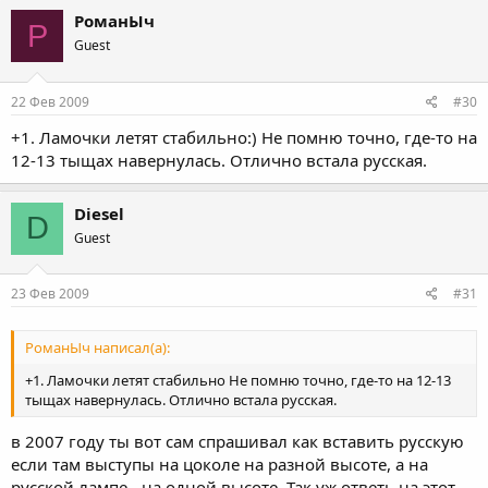
РоманЫч
Р
Guest
22 Фев 2009
#30
+1. Ламочки летят стабильно:) Не помню точно, где-то на
12-13 тыщах навернулась. Отлично встала русская.
Diesel
D
Guest
23 Фев 2009
#31
РоманЫч написал(а):
+1. Ламочки летят стабильно Не помню точно, где-то на 12-13
тыщах навернулась. Отлично встала русская.
в 2007 году ты вот сам спрашивал как вставить русскую
если там выступы на цоколе на разной высоте, а на
русской лампе - на одной высоте. Так уж ответь на этот