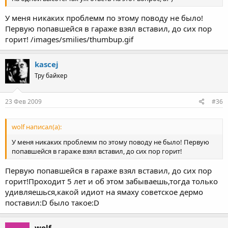
У меня никаких проблемм по этому поводу не было!
Первую попавшейся в гараже взял вставил, до сих пор
горит! /images/smilies/thumbup.gif
kascej
Тру байкер
23 Фев 2009
#36
wolf написал(а):
У меня никаких проблемм по этому поводу не было! Первую
попавшейся в гараже взял вставил, до сих пор горит!
Первую попавшейся в гараже взял вставил, до сих пор
горит!Проходит 5 лет и об этом забываешь,тогда только
удивляешься,какой идиот на ямаху советское дермо
поставил:D было такое:D
wolf