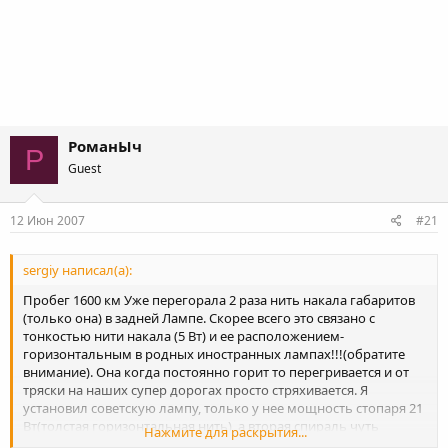
РоманЫч
Р
Guest
12 Июн 2007
#21
sergiy написал(а):
Пробег 1600 км Уже перегорала 2 раза нить накала габаритов
(только она) в задней Лампе. Скорее всего это связано с
тонкостью нити накала (5 Вт) и ее расположением-
горизонтальным в родных иностранных лампах!!!(обратите
внимание). Она когда постоянно горит то перегривается и от
тряски на наших супер дорогах просто стряхивается. Я
установил советскую лампу, только у нее мощность стопаря 21
Вт(толстая горизонтальная нить), а вторая спираль чуть
Нажмите для раскрытия...
мощьнее стандартной-6 Вт и у нее самое главное нить,