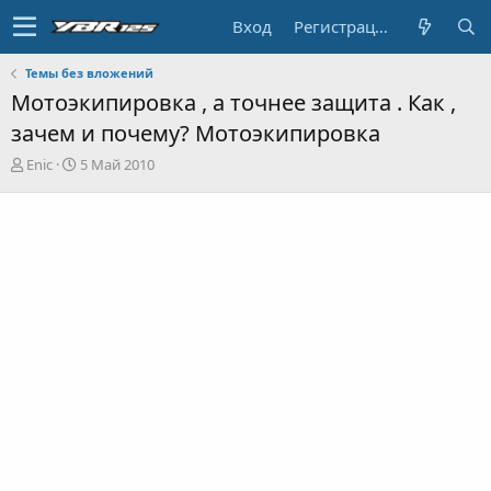
Вход
Регистрация
Темы без вложений
Мотоэкипировка , а точнее защита . Как ,
зачем и почему? Мотоэкипировка
А
Д
Enic
5 Май 2010
в
а
т
т
о
а
р
н
т
а
е
ч
м
а
ы
л
а