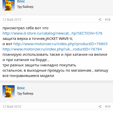
Enic
Тру байкер
12 Май 2010
#58
присмотрел себе вот что
http://www.d-store.ru/catalog/newcat...hp?SECTION=578
защита верха а точнее,JACKET WAVE-V,
и вот
http://www.motorizer.ru/index.php?productID=79805
http://www.motorizer.ru/index.php?uk...roductID=78784
планирую использовать также и при катание на велике
и при катание на борде ,
три разных защиты накладно покупать
остальное, в выходные проедусь по магазинам , запишу
все понравившееся модели
Enic
Тру байкер
12 Май 2010
#59