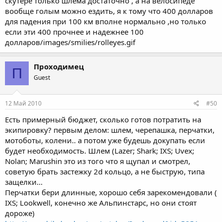
скутере только шлема достаточно , а на велосипеде
вообще голым можно ездить, я к тому что 400 долларов
для падения при 100 км вполне нормально ,но только
если эти 400 прочнее и надежнее 100
долларов/images/smilies/rolleyes.gif
Проходимец
П
Guest
12 Май 2010
#50
Есть примерный бюджет, сколько готов потратить на
экипировку? первым делом: шлем, черепашка, перчатки,
мотоботы, колени.. а потом уже будешь докупать если
будет необходимость. Шлем (Lazer; Shark; IXS; Uvex;
Nolan; Marushin это из того что я щупал и смотрел,
советую брать застежку 2d кольцо, а не быструю, типа
защелки...
Перчатки бери длинные, хорошо себя зарекомендовали (
IXS; Lookwell, конечно же Альпинстарс, но они стоят
дороже)