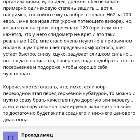
организациями, и, по идее, должны обеспечивать
примерно одинаковую степень защиты... вот я,
например, спокойно езжу на юбре в нолане Н62 за 100
евро... мне все нравится (кроме потеющего визора), но,
когда я сел на срикс и проехался 120 (при этом мне
кажется, что у него спидометр не врет и это таки
реальные 120), мне стало очень неуютно в привычном
нолане: шум превышает пределы комфортного, шея
устает быстро, снизу, сцуко, задувает слишком сильно...
вот тогда я понял, что, наверное, надо подобрать что-то
посерьезнее и подороже, чтобы хорошо себя
чувствовать...
Короче, я хотел сказать, что, имхо, если юбр -
переходной этап перед серьезной кубатурой, то можно и
нужно сразу брать качественную дорогую экипировку...
а, если на пару сезонов планируешь зависнуть на юбе,
то достаточно будет экипа среднего и нижнего ценового
диапазона.
Проходимец
П