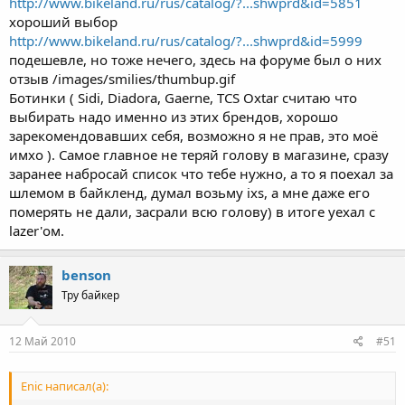
http://www.bikeland.ru/rus/catalog/?...shwprd&id=5851
хороший выбор
http://www.bikeland.ru/rus/catalog/?...shwprd&id=5999
подешевле, но тоже нечего, здесь на форуме был о них
отзыв /images/smilies/thumbup.gif
Ботинки ( Sidi, Diadora, Gaerne, TCS Oxtar считаю что
выбирать надо именно из этих брендов, хорошо
зарекомендовавших себя, возможно я не прав, это моё
имхо ). Самое главное не теряй голову в магазине, сразу
заранее набросай список что тебе нужно, а то я поехал за
шлемом в байкленд, думал возьму ixs, а мне даже его
померять не дали, засрали всю голову) в итоге уехал с
lazer'ом.
benson
Тру байкер
12 Май 2010
#51
Enic написал(а):