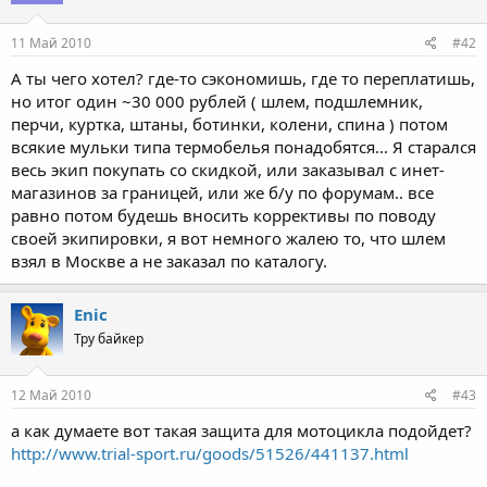
11 Май 2010
#42
А ты чего хотел? где-то сэкономишь, где то переплатишь,
но итог один ~30 000 рублей ( шлем, подшлемник,
перчи, куртка, штаны, ботинки, колени, спина ) потом
всякие мульки типа термобелья понадобятся... Я старался
весь экип покупать со скидкой, или заказывал с инет-
магазинов за границей, или же б/у по форумам.. все
равно потом будешь вносить коррективы по поводу
своей экипировки, я вот немного жалею то, что шлем
взял в Москве а не заказал по каталогу.
Enic
Тру байкер
12 Май 2010
#43
а как думаете вот такая защита для мотоцикла подойдет?
http://www.trial-sport.ru/goods/51526/441137.html