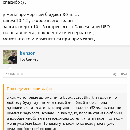
спасибо :) ,
у меня примерный бюджет 30 тыс ,
шлем 10-12 , скорее всего нолан
защита верха 10-15 скорее всего Dainese или UFO
на оставшиеся , наколенники и перчатки ,
может что то и измениться при примекри ,
benson
Тру байкер
12 Май 2010
#54
Проходимец написал(а):
а как же топовые шлемы типа Uvex, Lazer, Shark и тд.. они по
любому будут лучше чем самый дешёвый шое, а цена
одинаковая.. а то что ты говоришь в нолане н62 очень сильно
шумит и задувает, незнаю... знаю одно, парень ездит на сбр600
и вообще не обламывается...я сам хотел купить такой, только у
меня уже был lazer. Привыкнуть можно ко всему, меня уже
шум, вообще не беспокоит.