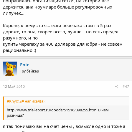
понравилась организация сетки, на которой все
держится, ана ноумиаре больше регулировочных
липучек...
Короче, к чему это я... если черепаха стоит в 5 раз
дороже, то она, скорее всего, лучше... но есть предел
разумного, и по
купить черепаху за 400 долларов для юбра - не совсем
рационально :)
Enic
Тру байкер
12 Май 2010
#47
#Kny@Z# написал(а):
http://www.trial-sport.ru/goods/51516/398255.html В чем
разница?
я так понимаю вы на счет цены , всмысле одно и тоже а