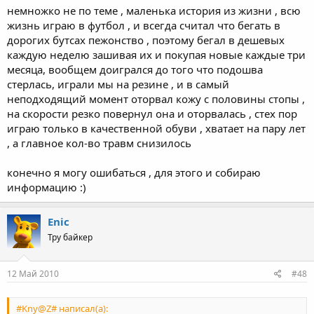
немножко не по теме , маленька история из жизни , всю
жизнь играю в футбол , и всегда считал что бегать в
дорогих бутсах пежонство , поэтому бегал в дешевых
каждую неделю зашивая их и покупая новые каждые три
месяца, вообщем доигрался до того что подошва
стерлась, играли мы на резине , и в самый
неподходящий момент оторвал кожу с половины стопы ,
на скорости резко повернул она и оторвалась , стех пор
играю только в качественной обуви , хватает на пару лет
, а главное кол-во травм снизилось
конечно я могу ошибаться , для этого и собираю
информацию :)
Enic
Тру байкер
12 Май 2010
#48
#Kny@Z# написал(а):