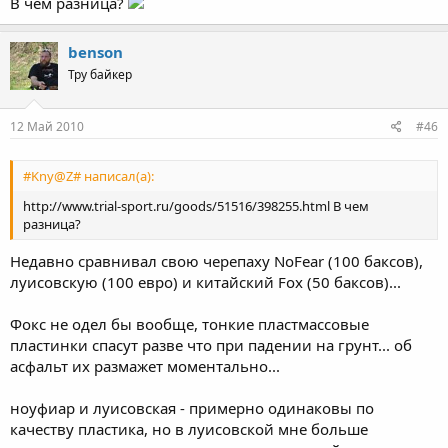
В чем разница?
benson
Тру байкер
12 Май 2010
#46
#Kny@Z# написал(а):
http://www.trial-sport.ru/goods/51516/398255.html В чем
разница?
Недавно сравнивал свою черепаху NoFear (100 баксов),
луисовскую (100 евро) и китайский Fox (50 баксов)...
Фокс не одел бы вообще, тонкие пластмассовые
пластинки спасут разве что при падении на грунт... об
асфальт их размажет моментально...
ноуфиар и луисовская - примерно одинаковы по
качеству пластика, но в луисовской мне больше