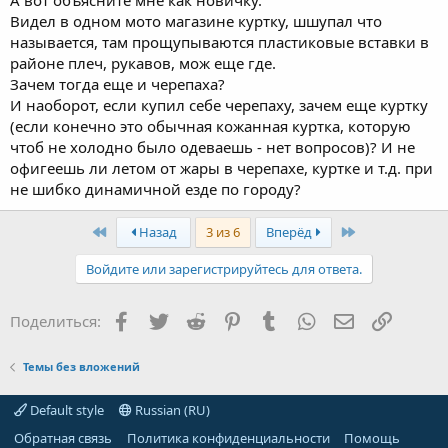
А вот объясните мне как новичку.
Видел в одном мото магазине куртку, шшупал что
называется, там прощупываются пластиковые вставки в
районе плеч, рукавов, мож еще где.
Зачем тогда еще и черепаха?
И наоборот, если купил себе черепаху, зачем еще куртку
(если конечно это обычная кожанная куртка, которую
чтоб не холодно было одеваешь - нет вопросов)? И не
офигеешь ли летом от жары в черепахе, куртке и т.д. при
не шибко динамичной езде по городу?
First
Last
Назад
3 из 6
Вперёд
Войдите или зарегистрируйтесь для ответа.
Facebook
Twitter
Reddit
Pinterest
Tumblr
WhatsApp
Электронная
Ссылка
Поделиться:
Темы без вложений
Default style
Russian (RU)
Обратная связь
Политика конфиденциальности
Помощь