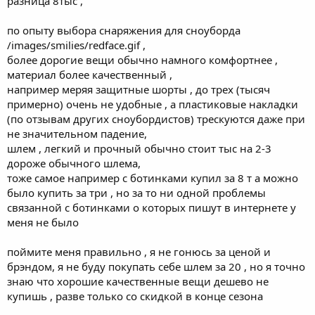
разница 8тыс ,
по опыту выбора снаряжения для сноуборда
/images/smilies/redface.gif ,
более дорогие вещи обычно намного комфортнее ,
материал более качественный ,
например меряя защитные шорты , до трех (тысяч
примерно) очень не удобные , а пластиковые накладки
(по отзывам других сноубордистов) трескуются даже при
не значительном падение,
шлем , легкий и прочный обычно стоит тыс на 2-3
дороже обычного шлема,
тоже самое например с ботинками купил за 8 т а можно
было купить за три , но за то ни одной проблемы
связанной с ботинками о которых пишут в интернете у
меня не было
поймите меня правильно , я не гонюсь за ценой и
брэндом, я не буду покупать себе шлем за 20 , но я точно
знаю что хорошие качественные вещи дешево не
купишь , разве только со скидкой в конце сезона