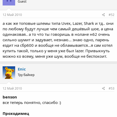
Guest
12 Май 2010
#52
а как же топовые шлемы типа Uvex, Lazer, Shark и тд.. они
по любому будут лучше чем самый дешёвый шое, а цена
одинаковая.. а то что ты говоришь в нолане н62 очень
сильно шумит и задувает, незнаю... знаю одно, парень
ездит на сбр600 и вообще не обламывается...я сам хотел
купить такой, только у меня уже был lazer. Привыкнуть
можно ко всему, меня уже шум, вообще не беспокоит.
Enic
Тру байкер
12 Май 2010
#53
benson
все теперь понятно, спасибо :)
Проходимец