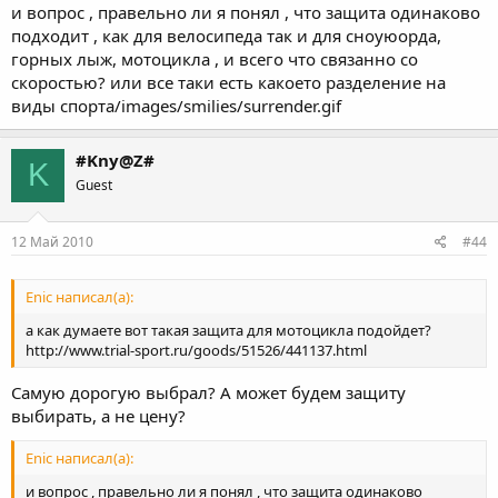
и вопрос , правельно ли я понял , что защита одинаково
подходит , как для велосипеда так и для сноуюорда,
горных лыж, мотоцикла , и всего что связанно со
скоростью? или все таки есть какоето разделение на
виды спорта/images/smilies/surrender.gif
#Kny@Z#
K
Guest
12 Май 2010
#44
Enic написал(а):
а как думаете вот такая защита для мотоцикла подойдет?
http://www.trial-sport.ru/goods/51526/441137.html
Самую дорогую выбрал? А может будем защиту
выбирать, а не цену?
Enic написал(а):
и вопрос , правельно ли я понял , что защита одинаково