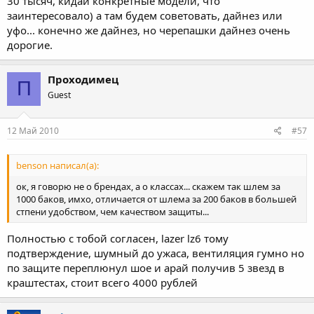
30 тысяч, кидай конкретные модели, что
заинтересовало) а там будем советовать, дайнез или
уфо... конечно же дайнез, но черепашки дайнез очень
дорогие.
Проходимец
П
Guest
12 Май 2010
#57
benson написал(а):
ок, я говорю не о брендах, а о классах... скажем так шлем за
1000 баков, имхо, отличается от шлема за 200 баков в большей
стпени удобством, чем качеством защиты...
Полностью с тобой согласен, lazer lz6 тому
подтверждение, шумный до ужаса, вентиляция гумно но
по защите переплюнул шое и арай получив 5 звезд в
краштестах, стоит всего 4000 рублей