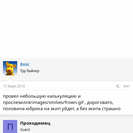
Enic
Тру байкер
11 Май 2010
#41
провел небольшую калькуляцию и
прослезился/images/smilies/frown.gif , дороговато,
половина юбрика на экип уйдет, а без экипа страшно
Проходимец
П
Guest