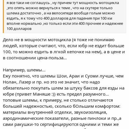
я все таки не соглашусь , ну причем тут мощность мотоцикла
,это опять можно вернуться к теме , что на скутере только
шлема достаточно , а на велосипеде вообще голым можно
ездить, я к тому что 400 долларов для падения при 100 км
вполне нормально ,но только если эти 400 прочнее и надежнее
100 долларов
Дело не в мощности мотоцикла (я тоже не понимаю
людей, которые считают, что, если юбр не ездит больше
100, то можно ездить в лгкой кепочке на нем), а в цене и
в соотношении цена-польза...
Например, шлемы...
Ежу понятно, что шлемы Шои, Араи и Суоми лучше, чем
Нолан, Лазер и пр. но это не значит, что надо
обязательно покупать шлем за штуку баксов для езды на
юбре (привет Маняше :)) есть предел разумного...
топовые шлемы, к примеру, не столько отличаются
большей надежностью, сколько бОльшим комфортом:
материалы внутренней отделки, звукоизоляция,
аэродинамические показатели, разные пинлоки и пр.,а
сами ракушки-то сертифицируются одними и теми же