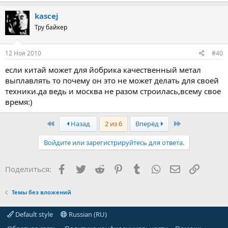
kascej
Тру байкер
12 Ноя 2010
#40
если китай может для йобрика качественный метал
выплавлять то почему он это не может делать для своей
техники.да ведь и москва не разом строилась,всему свое
время:)
First
Last
Назад
2 из 6
Вперёд
Войдите или зарегистрируйтесь для ответа.
Facebook
Twitter
Reddit
Pinterest
Tumblr
WhatsApp
Электронная
Ссылка
Поделиться:
Темы без вложений
Default style
Russian (RU)