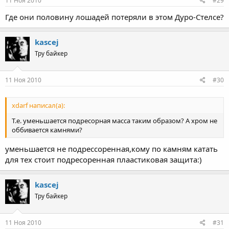
11 Ноя 2010
#29
Где они половину лошадей потеряли в этом Дуро-Стелсе?
kascej
Тру байкер
11 Ноя 2010
#30
xdarf написал(а):
Т.е. уменьшается подресорная масса таким образом? А хром не
оббивается камнями?
уменьшается не подрессоренная,кому по камням катать
для тех стоит подресоренная плаастиковая защита:)
kascej
Тру байкер
11 Ноя 2010
#31