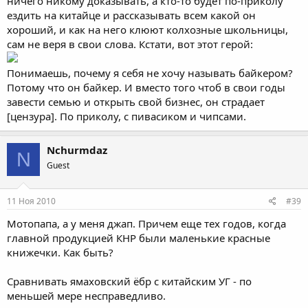
ничего никому доказывать, а кто-то будет по-приколу
ездить на китайце и рассказывать всем какой он
хороший, и как на него клюют колхозные школьницы,
сам не веря в свои слова. Кстати, вот этот герой:
Понимаешь, почему я себя не хочу называть байкером?
Потому что он байкер. И вместо того чтоб в свои годы
завести семью и открыть свой бизнес, он страдает
[цензура]. По приколу, с пивасиком и чипсами.
Nchurmdaz
N
Guest
11 Ноя 2010
#39
Мотопапа, а у меня джап. Причем еще тех годов, когда
главной продукцией КНР были маленькие красные
книжечки. Как быть?
Сравнивать ямаховский ёбр с китайским УГ - по
меньшей мере несправедливо.