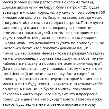
месяц (новый рыгал раптор стоит около 42 тысяч),
дороже школьники не берут. Купит патрон 125, будет
всем орать что мот хороший, а у самого при пробеге 700
километров масло течёт. Сварит на своём заводе масло
(погуще, чтоб не текло) и продаст патрона. Потом купит
запорожец, и отдаст его на покраску за половину
стоимости новых жигулей. Потом всё повторяется по
кругу. Новый китаец-БАЙКЕРСКИЙТЮНЕНХ-продажа
школьникам. Это называется "купить по приколу". "Я не
настолько богат, чтоб покупать дешёвые вещи" -
помнишь кто сказал? Человек тоже из разряда "съездить
на малоярославец, побухать там с другими обрыганами,
наблевать на сцену и поорать антисемитские лозунги".
Да и прав лишиться ему не жалко, потому что у него их
нет. Шестое (!) лишение, за пьянку. Вот и ездит "по
приколу" на китайских мопедках, которые меняет раз в
месяц. А вот я буду "копить, кряхтеть и отказывать себе
во всём". А именно - в бухле и чипсах, поскольку
алкоголь ничего хорошего не сулит, это я прекрасно
понял, да и денег на него уходит много. Поэтому я уже
весной буду ездить на исправном японце и не буду