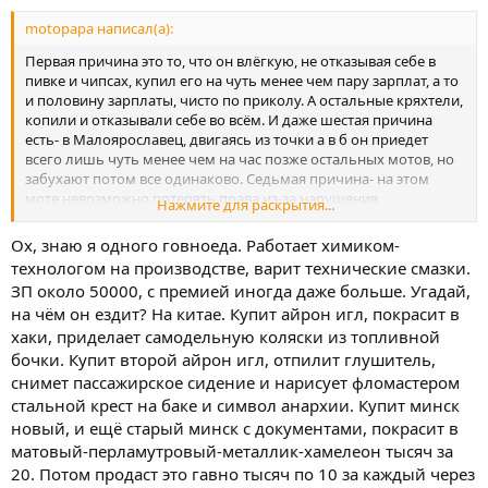
motopapa написал(а):
Первая причина это то, что он влёгкую, не отказывая себе в
пивке и чипсах, купил его на чуть менее чем пару зарплат, а то
и половину зарплаты, чисто по приколу. А остальные кряхтели,
копили и отказывали себе во всём. И даже шестая причина
есть- в Малоярославец, двигаясь из точки а в б он приедет
всего лишь чуть менее чем на час позже остальных мотов, но
забухают потом все одинаково. Седьмая причина- на этом
моте невозможно потерять права из-за нарушения
Нажмите для раскрытия...
скоростного режима
Ох, знаю я одного говноеда. Работает химиком-
технологом на производстве, варит технические смазки.
ЗП около 50000, с премией иногда даже больше. Угадай,
на чём он ездит? На китае. Купит айрон игл, покрасит в
хаки, приделает самодельную коляски из топливной
бочки. Купит второй айрон игл, отпилит глушитель,
снимет пассажирское сидение и нарисует фломастером
стальной крест на баке и символ анархии. Купит минск
новый, и ещё старый минск с документами, покрасит в
матовый-перламутровый-металлик-хамелеон тысяч за
20. Потом продаст это гавно тысяч по 10 за каждый через