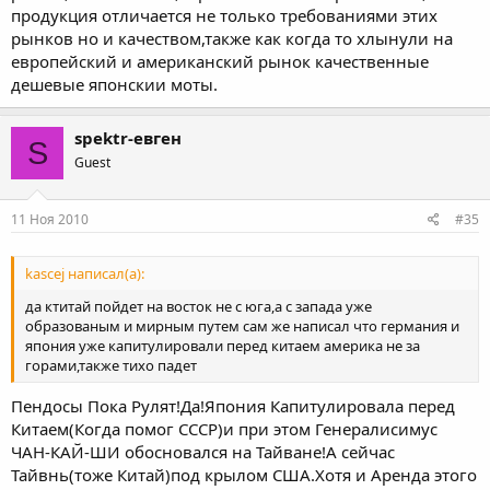
продукция отличается не только требованиями этих
рынков но и качеством,также как когда то хлынули на
европейский и американский рынок качественные
дешевые японскии моты.
spektr-евген
S
Guest
11 Ноя 2010
#35
kascej написал(а):
да ктитай пойдет на восток не с юга,а с запада уже
образованым и мирным путем сам же написал что германия и
япония уже капитулировали перед китаем америка не за
горами,также тихо падет
Пендосы Пока Рулят!Да!Япония Капитулировала перед
Китаем(Когда помог СССР)и при этом Генералисимус
ЧАН-КАЙ-ШИ обосновался на Тайване!А сейчас
Тайвнь(тоже Китай)под крылом США.Хотя и Аренда этого