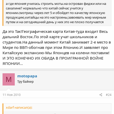
а где япония училась строить моты.на островах фиджи или на
сахалине? нормально что китай сейчас учится у
японии.смотриш через лет 5 и обойдет по качеству японскую
продукцию,китайцы на это настроены,завоевать мир мирным
путем и на сегодняшний день у них это не плохо получается
Да это Так!Географическая карта Китая-туда входит Весь
дальний Восток.По этой карте учат школьников и
студентов.На данный момент Китай занимает 2-е место в
Мире по ВВП-обогнав при этом Японию.И заявляет про
Китайскую экспансию-Мы Японцев на колени поставим!
И ЭТО КОНЕЧНО ИХ ОБИДА В ПРОИГРАННОЙ ВОЙНЕ
ЯПОНИИ...
motopapa
M
Тру байкер
11 Ноя 2010
#24
xdarf написал(а):