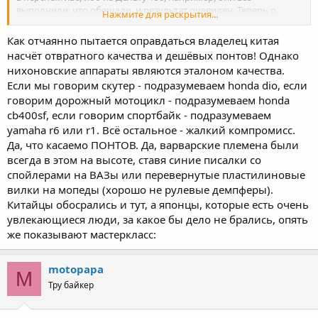
выполнили, что обещали, и результат очевиден. Теперь о
Нажмите для раскрытия...
главном- качестве. Тот, что имеет обозначение QJ- почти
однозначно качественный. Ибо это крупнейший завод,
Как отчаянно пытается оправдаться владелец китая
владеющий в дополнение ко всему, маркой Benelli. Технологии
насчёт отвратного качества и дешёвых понтов! Однако
итальянцев уже в Китае. Масштабная экспансия этого завода в
нихоновские аппараты являются эталоном качества.
Европу, Америку, Австралию и прочие страны уже давным-
Если мы говорим скутер - подразумеваем honda dio, если
давно. вся малокубатурная техника скоро будет вообще под
Китаем, также, как это произошло со скутерами. В регионах
говорим дорожный мотоцикл - подразумеваем honda
почти никто не покупает даже б\у японские скутеры, а только
cb400sf, если говорим спортбайк - подразумеваем
новый Китай. И чушь, что через полторы тысячи км
yamaha r6 или r1. Всё остальное - жалкий компромисс.
разбалтывается коленвал итд итд. Единичные случаи- это да.
Да, что касаемо ПОНТОВ. Да, варварские племена были
Но у меня ни на одном из скутеров такого не было, и тем паче
всегда в этом на высоте, ставя синие писалки со
на мотоцикле. А кручу я движку обычно беспощадно.. Второй
спойлерами на ВАЗы или перевернутые пластилиновые
мот- менее именитый Янксинг. Качество тоже неплохое, а вот
объёмами производства на Европу и Америку, имхо, тягаться с
вилки на мопеды (хорошо не рулевые демпферы).
Куджеем не может.. Хотя если у него в этой модели более
Китайцы обосрались и тут, а японцы, которые есть очень
прогрессивная жёсткая рама, а не декоративные накладки, то
увлекающиеся люди, за какое бы дело не брались, опять
возможно, что этот вариант даже получше куджеевского..
же показывают мастеркласс:
motopapa
M
Тру байкер