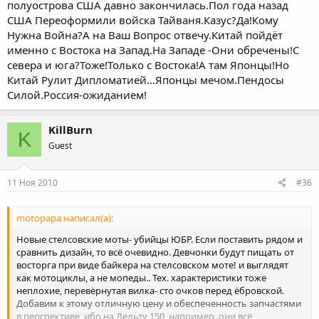
полуострова США давно закончилась.Пол года назад
США Переоформили войска Тайваня.Казус?Да!Кому
Нужна Война?А на Ваш Вопрос отвечу.Китай пойдёт
именно с Востока на Запад.На Западе -Они обречены!С
севера и юга?Тоже!Только с Востока!А там Японцы!Но
Китай Рулит Дипломатией...Японцы мечом.Пендосы
Силой.Россия-ожиданием!
KillBurn
K
Guest
11 Ноя 2010
#36
motopapa написал(а):
Новые стелсовские моты- убийцы ЮБР. Если поставить рядом и
сравнить дизайн, то всё очевидно. Девчонки будут пищать от
восторга при виде байкера на стелсовском моте! и выглядят
как мотоциклы, а не мопеды.. Тех. характеристики тоже
неплохие, перевёрнутая вилка- сто очков перед ёбровской.
Добавим к этому отличную цену и обеспеченность запчастями
в перспективе, ибо на Дельту 150, например, они всё