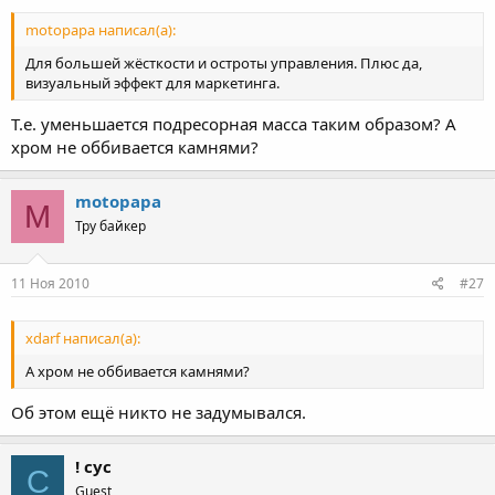
motopapa написал(а):
Для большей жёсткости и остроты управления. Плюс да,
визуальный эффект для маркетинга.
Т.е. уменьшается подресорная масса таким образом? А
хром не оббивается камнями?
motopapa
M
Тру байкер
11 Ноя 2010
#27
xdarf написал(а):
А хром не оббивается камнями?
Об этом ещё никто не задумывался.
! сус
С
Guest