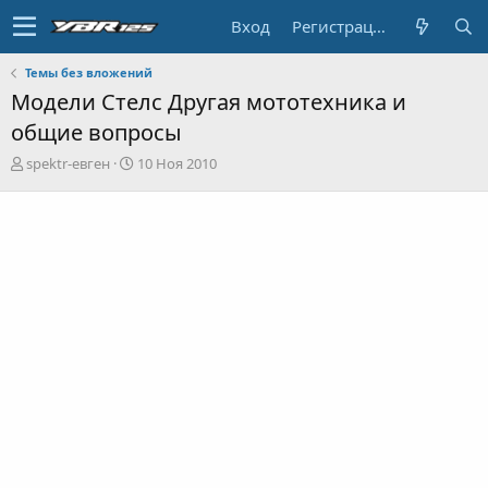
Вход
Регистрация
Темы без вложений
Модели Стелс Другая мототехника и
общие вопросы
А
Д
spektr-евген
10 Ноя 2010
в
а
т
т
о
а
р
н
т
а
е
ч
м
а
ы
л
а