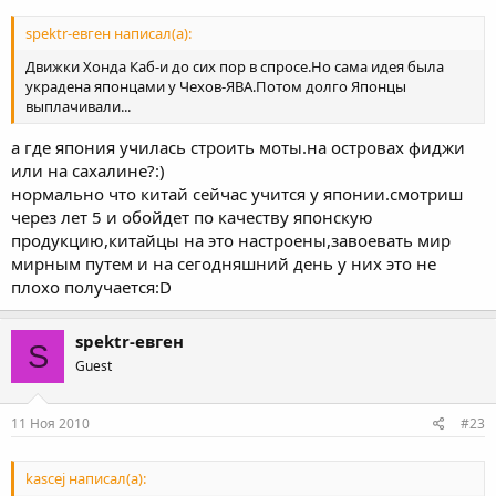
spektr-евген написал(а):
Движки Хонда Каб-и до сих пор в спросе.Но сама идея была
украдена японцами у Чехов-ЯВА.Потом долго Японцы
выплачивали...
а где япония училась строить моты.на островах фиджи
или на сахалине?:)
нормально что китай сейчас учится у японии.смотриш
через лет 5 и обойдет по качеству японскую
продукцию,китайцы на это настроены,завоевать мир
мирным путем и на сегодняшний день у них это не
плохо получается:D
spektr-евген
S
Guest
11 Ноя 2010
#23
kascej написал(а):