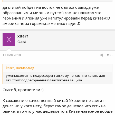
да ктитай пойдет на восток не с юга,а с запада уже
образованым и мирным путем:) сам же написал что
германия и япония уже капитулировали перед китаем:D
америка не за горами,также тихо падет:D
xdarf
X
Guest
11 Ноя 2010
#33
kascej написал(а):
уменьшается не подрессоренная,кому по камням катать для
тех стоит подресоренная плаастиковая защита
Спасиб, просветили :)
К сожалению качественный китай Украине не светит -
денег ни у кого нету, берут самое дешевое что есть на
рынке, а то что у нас дешевое то в Китае наверное вобще