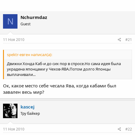
Nchurmdaz
N
Guest
11 Ноя 2010
#21
spektr-евген написал(а):
Движки Хонда Каб-и до сих пор в спросе.Но сама идея была
украдена японцами у Чехов-ЯВА.Потом долго Японцы
выплачивали...
Ок, какое место себе чесала Ява, когда кабами был
завален весь мир?
kascej
Тру байкер
11 Ноя 2010
#22