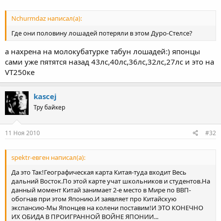
Nchurmdaz написал(а):
Где они половину лошадей потеряли в этом Дуро-Стелсе?
а нахрена на молокубатурке табун лошадей:) японцы
сами уже пятятся назад 43лс,40лс,36лс,32лс,27лс и это на
VT250ке
kascej
Тру байкер
11 Ноя 2010
#32
spektr-евген написал(а):
Да это Так!Географическая карта Китая-туда входит Весь
дальний Восток.По этой карте учат школьников и студентов.На
данный момент Китай занимает 2-е место в Мире по ВВП-
обогнав при этом Японию.И заявляет про Китайскую
экспансию-Мы Японцев на колени поставим!И ЭТО КОНЕЧНО
ИХ ОБИДА В ПРОИГРАННОЙ ВОЙНЕ ЯПОНИИ...