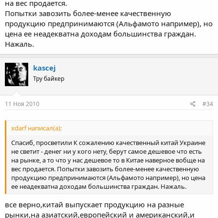
на вес продается.
Попытки завозить более-менее качественную
продукцию предпринимаются (Альфамото например), но
цена ее неадекватна доходам большинства граждан.
Нажаль.
kascej
Тру байкер
11 Ноя 2010
#34
xdarf написал(а):
Спасиб, просветили К сожалению качественный китай Украине
не светит - денег ни у кого нету, берут самое дешевое что есть
на рынке, а то что у нас дешевое то в Китае наверное вобще на
вес продается. Попытки завозить более-менее качественную
продукцию предпринимаются (Альфамото например), но цена
ее неадекватна доходам большинства граждан. Нажаль.
все верно,китай выпускает продукцию на разные
рынки,на азиатский,европейский и американский,и