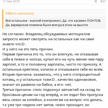
11 Ноя 2010
#37
KillBurn написал(а):
Всё остальное - жалкий компромисс. Да, что касаемо ПОНТОВ.
Да, варварские племена были всегда в этом на высоте
Не согласен. Владелец обсуждаемых мотоциклов
запросто может смотреть на остальных как на сами
знаете что:D .
И у него на это пять причин.
Первая причина это то, что он влёгкую, не отказывая
себе в пивке и чипсах, купил его на чуть менее чем пару
зарплат, а то и половину зарплаты, чисто по приколу. А
остальные кряхтели, копили и отказывали себе во всём.
Вторая причина- оказалось, что у него стопроцентный
китаец, и у остальных тоже:D , качество одинаковое,
значит их развели на бабки, а его- нет.
Третья причина- стелс подкинул запчастей на склад по
бросовым ценам на год вперёд, и он ездит без пропуска
весь сезон за копейки, а коллегам на вопрос что делать,
т.к уже три недели нет запов, сезон проходит, он