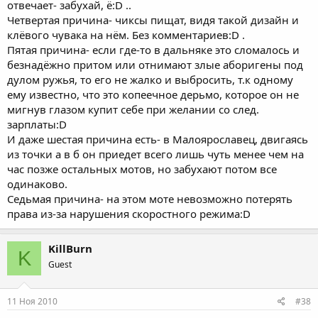
отвечает- забухай, ё:D ..
Четвертая причина- чиксы пищат, видя такой дизайн и
клёвого чувака на нём. Без комментариев:D .
Пятая причина- если где-то в дальняке это сломалось и
безнадёжно притом или отнимают злые аборигены под
дулом ружья, то его не жалко и выбросить, т.к одному
ему известно, что это копеечное дерьмо, которое он не
мигнув глазом купит себе при желании со след.
зарплаты:D
И даже шестая причина есть- в Малоярославец, двигаясь
из точки а в б он приедет всего лишь чуть менее чем на
час позже остальных мотов, но забухают потом все
одинаково.
Седьмая причина- на этом моте невозможно потерять
права из-за нарушения скоростного режима:D
KillBurn
K
Guest
11 Ноя 2010
#38