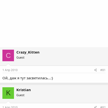
Crazy_Kitten
C
Guest
1 Апр 2010
#81
Ой, даж я тут засветилась...:)
Kristian
K
Guest
1 Апр 2010
#82