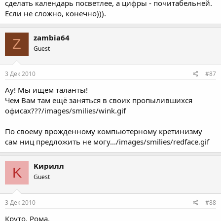
сделать календарь посветлее, а цифры - почитабельней.
Если не сложно, конечно))).
zambia64
Z
Guest
3 Дек 2010
#87
Ау! Мы ищем таланты!
Чем Вам там ещё заняться в своих пропылившихся
офисах???/images/smilies/wink.gif
По своему врожденному компьютерному кретинизму
сам ниц предложить не могу.../images/smilies/redface.gif
Kирилл
K
Guest
3 Дек 2010
#88
Круто, Рома.