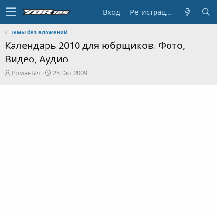
Вход
Регистрация
Темы без вложений
Календарь 2010 для юбрщиков. Фото,
Видео, Аудио
А
Д
РоманЫч
25 Окт 2009
в
а
т
т
о
а
р
н
т
а
е
ч
м
а
ы
л
а