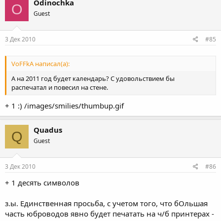
Odinochka
O
Guest
3 Дек 2010
#85
VoFFkA написал(а):
А на 2011 год будет календарь? С удовольствием бы
распечатал и повесил на стене.
+ 1 :) /images/smilies/thumbup.gif
Quadus
Q
Guest
3 Дек 2010
#86
+ 1 десять символов
з.ы. Единственная просьба, с учетом того, что бОльшая
часть юброводов явно будет печатать на ч/б принтерах -