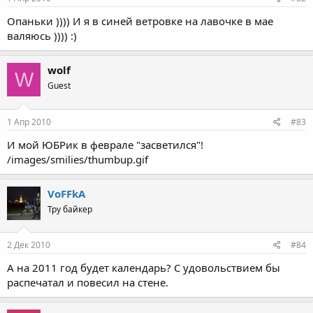
Опаньки )))) И я в синей ветровке на лавочке в мае
валяюсь )))) :)
wolf
W
Guest
1 Апр 2010
#83
И мой ЮБРик в феврале "засветился"!
/images/smilies/thumbup.gif
VoFFkA
Тру байкер
2 Дек 2010
#84
А на 2011 год будет календарь? С удовольствием бы
распечатал и повесил на стене.