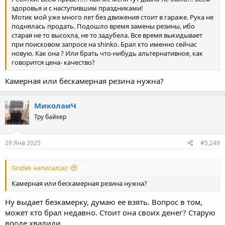
здоровья и с наступившим праздниками!
Мотик мой уже много лет без движения стоит в гараже. Рука не
поднялась продать. Подошло время замены резины, ибо
старая не то высохла, не то задубела. Все время выкидывает
при поисковом запросе на shinko. Брал кто именно сейчас
новую. Как она ? Или брать что-нибудь альтернативное, как
говорится цена- качество?
Камерная или бескамерная резина нужна?
МиколаиЧ
Тру байкер
29 Янв 2025
#5,249
Grizlek написал(а):
Камерная или бескамерная резина нужна?
Ну выдает безкамерку, думаю ее взять. Вопрос в том,
может кто брал недавно. Стоит она своих денег? Старую
вроде хвалили.