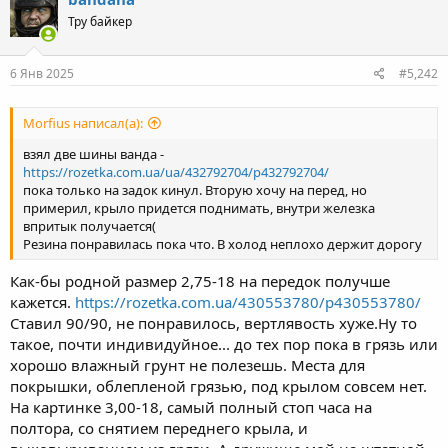
Тру байкер
6 Янв 2025
#5,242
Morfius написал(а):
взял две шины ванда -
https://rozetka.com.ua/ua/432792704/p432792704/
пока только на задок кинул. Вторую хочу на перед, но
примерил, крыло придется поднимать, внутри железка
впритык получается(
Резина понравилась пока что. В холод неплохо держит дорогу
Как-бы родной размер 2,75-18 на передок получше
кажется.
https://rozetka.com.ua/430553780/p430553780/
Ставил 90/90, не понравилось, вертлявость хуже.Ну то
такое, почти индивидуйное... до тех пор пока в грязь или
хорошо влажный грунт не полезешь. Места для
покрышки, облепленой грязью, под крылом совсем нет.
На картинке 3,00-18, самый полный стоп часа на
полтора, со снятием переднего крыла, и