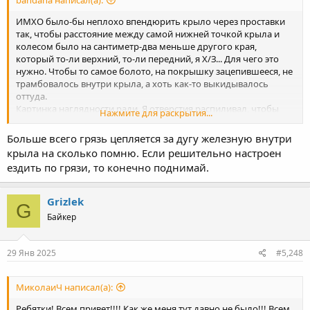
ИМХО было-бы неплохо впендюрить крыло через проставки
так, чтобы расстояние между самой нижней точкой крыла и
колесом было на сантиметр-два меньше другого края,
который то-ли верхний, то-ли передний, я Х/З... Для чего это
нужно. Чтобы то самое болото, на покрышку зацепившееся, не
трамбовалось внутри крыла, а хоть как-то выкидывалось
оттуда.
Картинка наглядности ради. Я отверстия распиливал, чтобы
Нажмите для раскрытия...
крыло поставить как нужно. На проставках проще это сделать,
просто просверлить в нужном месте.
Больше всего грязь цепляется за дугу железную внутри
крыла на сколько помню. Если решительно настроен
ездить по грязи, то конечно поднимай.
Grizlek
G
Байкер
29 Янв 2025
#5,248
МиколаиЧ написал(а):
Ребятки! Всем привет!!!! Как же меня тут давно не было!!! Всем