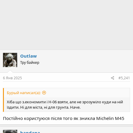
Outlaw
Тру байкер
6 Янв 2025
#5,241
Бурый написал(а):
Хіба що з.економити і Н-06 взяти, але не зрозуміло куди на ній
їздити. Ні для міста, ні для грунта. Наче.
Постійно користуюся після того як зникла Michelin M45
bandana