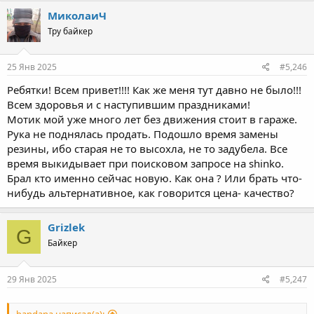
c
МиколаиЧ
t
Тру байкер
i
o
n
s
25 Янв 2025
#5,246
:
Ребятки! Всем привет!!!! Как же меня тут давно не было!!!
Всем здоровья и с наступившим праздниками!
Мотик мой уже много лет без движения стоит в гараже.
Рука не поднялась продать. Подошло время замены
резины, ибо старая не то высохла, не то задубела. Все
время выкидывает при поисковом запросе на shinko.
Брал кто именно сейчас новую. Как она ? Или брать что-
нибудь альтернативное, как говорится цена- качество?
Grizlek
G
Байкер
29 Янв 2025
#5,247
bandana написал(а):