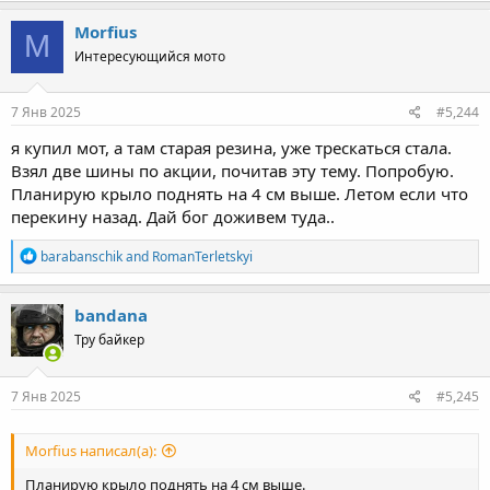
a
c
Morfius
M
t
Интересующийся мото
i
o
n
s
7 Янв 2025
#5,244
:
я купил мот, а там старая резина, уже трескаться стала.
Взял две шины по акции, почитав эту тему. Попробую.
Планирую крыло поднять на 4 см выше. Летом если что
перекину назад. Дай бог доживем туда..
R
barabanschik
and
RomanTerletskyi
e
a
c
bandana
t
Тру байкер
i
o
n
s
7 Янв 2025
#5,245
:
Morfius написал(а):
Планирую крыло поднять на 4 см выше.