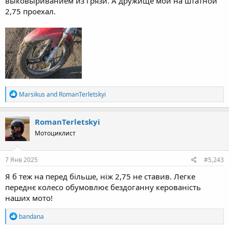
выковыриванием из грязи. А дружище мой на штатной
2,75 проехал.
R
Marsikus
and
RomanTerletskyi
e
a
c
RomanTerletskyi
t
Мотоциклист
i
o
n
s
7 Янв 2025
#5,243
:
Я б теж на перед більше, ніж 2,75 не ставив. Легке
переднє колесо обумовлює бездоганну керованість
наших мото!
R
bandana
e