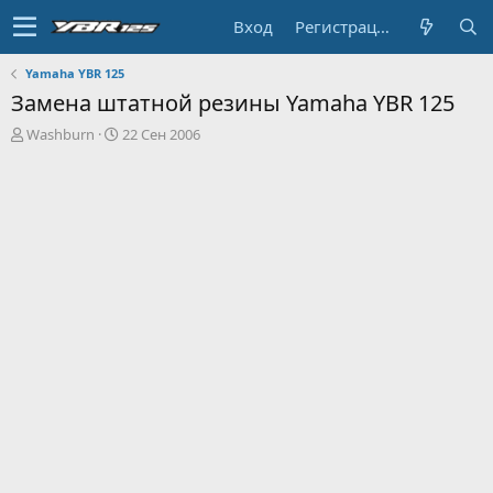
Вход
Регистрация
Yamaha YBR 125
Замена штатной резины Yamaha YBR 125
А
Д
Washburn
22 Сен 2006
в
а
т
т
о
а
р
н
т
а
е
ч
м
а
ы
л
а