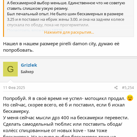
А бескамерной выбор меньше. Единственное что не советую
ставить слишком узкую резину.
Был печальный опыт. Не было шин бескамерных в размере
3.25 и я поставил на ебрик жены 3.00. и она на заднем колесе
спускала по ободу, пока не прогерметили.
Посмотреть вложение 18328
Нажмите для раскрытия...
По зацепу на асфальте вроде было нормально, но по грунту
так себе.
Нашел в нашем размере pirelli damon city, думаю её
Бескамерку с универсальным рисунком в нашем размере, к
попробовать.
сожалению, сложно найти. Из брендов предпочитаю Данлоп,
мишлен. Может пирелли стоит рассмотреть.
Grizlek
G
Байкер
11 Фев 2025
#5,254
Попробуй. Я в своё время не успел- мотоцикл продал.
Но сейчас, скорее всего, её б и поставил, если б искал
бескамерку.
У меня сейчас мысли дрз 400 на бескамерки перевести.
Сделать самодельный тюблис или поставить обода/
колёсс спицованные от новых kove - там тоже
бескамерка. На эндуро выбор бескамерок тоже не