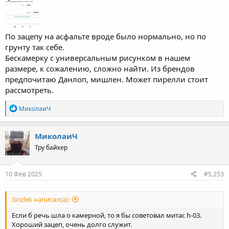
По зацепу на асфальте вроде было нормально, но по
грунту так себе.
Бескамерку с универсальным рисунком в нашем
размере, к сожалению, сложно найти. Из брендов
предпочитаю Данлоп, мишлен. Может пирелли стоит
рассмотреть.
R
МиколаиЧ
e
a
c
МиколаиЧ
t
Тру байкер
i
o
n
s
10 Фев 2025
#5,253
:
Grizlek написал(а):
Если б речь шла о камерной, то я бы советовал митас h-03.
Хороший зацеп, очень долго служит.