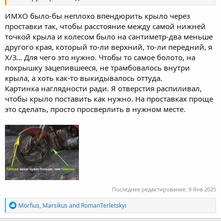
ИМХО было-бы неплохо впендюрить крыло через
проставки так, чтобы расстояние между самой нижней
точкой крыла и колесом было на сантиметр-два меньше
другого края, который то-ли верхний, то-ли передний, я
Х/З... Для чего это нужно. Чтобы то самое болото, на
покрышку зацепившееся, не трамбовалось внутри
крыла, а хоть как-то выкидывалось оттуда.
Картинка наглядности ради. Я отверстия распиливал,
чтобы крыло поставить как нужно. На проставках проще
это сделать, просто просверлить в нужном месте.
Последнее редактирование:
9 Янв 2025
R
Morfius
,
Marsikus
and
RomanTerletskyi
e
a