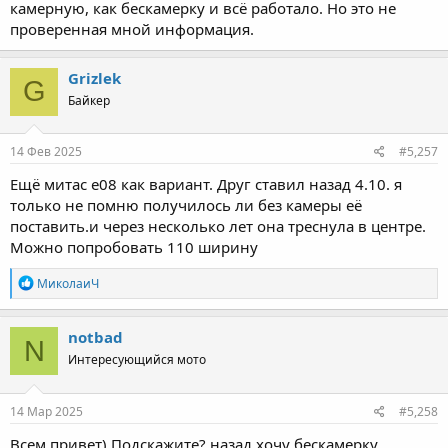
камерную, как бескамерку и всё работало. Но это не
проверенная мной информация.
Grizlek
G
Байкер
14 Фев 2025
#5,257
Ещё митас e08 как вариант. Друг ставил назад 4.10. я
только не помню получилось ли без камеры её
поставить.и через несколько лет она треснула в центре.
Можно попробовать 110 ширину
R
МиколаиЧ
e
a
c
notbad
N
t
Интересующийся мото
i
o
n
s
14 Мар 2025
#5,258
:
Всем привет) Подскажите? назад хочу бескамерку