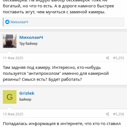
богатый, но что-то есть. А в дороге намного быстрее
поставить жгут, чем мучиться с заменой камеры.
R
МиколаиЧ
e
a
c
МиколаиЧ
t
Тру байкер
i
o
n
s
11 Фев 2025
#5,255
:
Там задняя под камеру. Интересно, кто-нибудь
пользуется "антипроколом" именно для камерной
резины? Смысл есть? Будет работать?
Grizlek
G
Байкер
13 Фев 2025
#5,256
Попадалась информация в интернете, что кто-то ставил