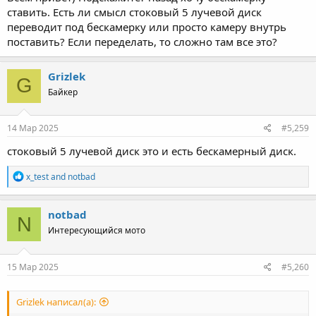
ставить. Есть ли смысл стоковый 5 лучевой диск
переводит под бескамерку или просто камеру внутрь
поставить? Если переделать, то сложно там все это?
Grizlek
G
Байкер
14 Мар 2025
#5,259
стоковый 5 лучевой диск это и есть бескамерный диск.
R
x_test
and
notbad
e
a
c
notbad
N
t
Интересующийся мото
i
o
n
s
15 Мар 2025
#5,260
:
Grizlek написал(а):