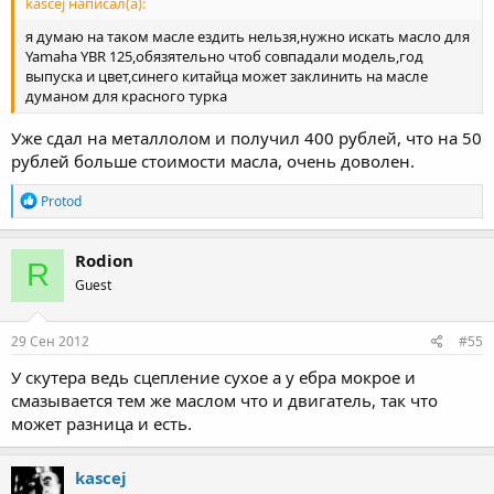
kascej написал(а):
я думаю на таком масле ездить нельзя,нужно искать масло для
Yamaha YBR 125,обязятельно чтоб совпадали модель,год
выпуска и цвет,синего китайца может заклинить на масле
думаном для красного турка
Уже сдал на металлолом и получил 400 рублей, что на 50
рублей больше стоимости масла, очень доволен.
R
Protod
e
a
c
Rodion
R
t
Guest
i
o
n
s
29 Сен 2012
#55
:
У скутера ведь сцепление сухое а у ебра мокрое и
смазывается тем же маслом что и двигатель, так что
может разница и есть.
kascej