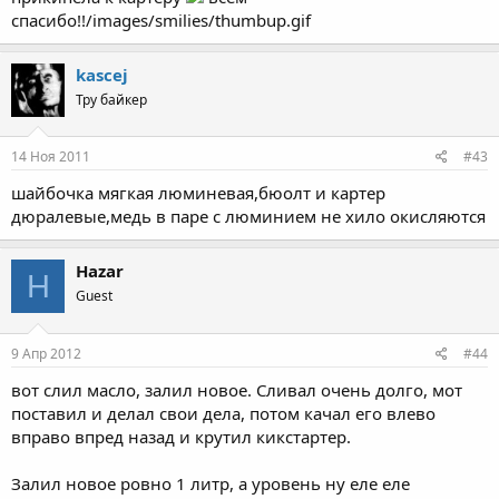
спасибо!!/images/smilies/thumbup.gif
kascej
Тру байкер
14 Ноя 2011
#43
шайбочка мягкая люминевая,бюолт и картер
дюралевые,медь в паре с люминием не хило окисляются
Hazar
H
Guest
9 Апр 2012
#44
вот слил масло, залил новое. Сливал очень долго, мот
поставил и делал свои дела, потом качал его влево
вправо впред назад и крутил кикстартер.
Залил новое ровно 1 литр, а уровень ну еле еле