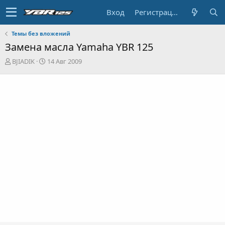
Вход
Регистрация
Темы без вложений
Замена масла Yamaha YBR 125
А
Д
BJIADIK
14 Авг 2009
в
а
т
т
о
а
р
н
т
а
е
ч
м
а
ы
л
а