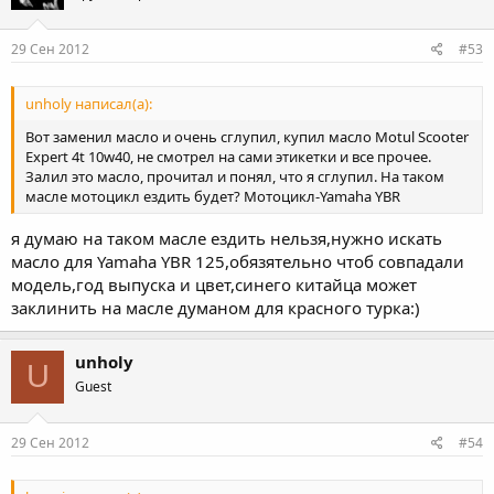
29 Сен 2012
#53
unholy написал(а):
Вот заменил масло и очень сглупил, купил масло Motul Scooter
Expert 4t 10w40, не смотрел на сами этикетки и все прочее.
Залил это масло, прочитал и понял, что я сглупил. На таком
масле мотоцикл ездить будет? Мотоцикл-Yamaha YBR
я думаю на таком масле ездить нельзя,нужно искать
масло для Yamaha YBR 125,обязятельно чтоб совпадали
модель,год выпуска и цвет,синего китайца может
заклинить на масле думаном для красного турка:)
unholy
U
Guest
29 Сен 2012
#54