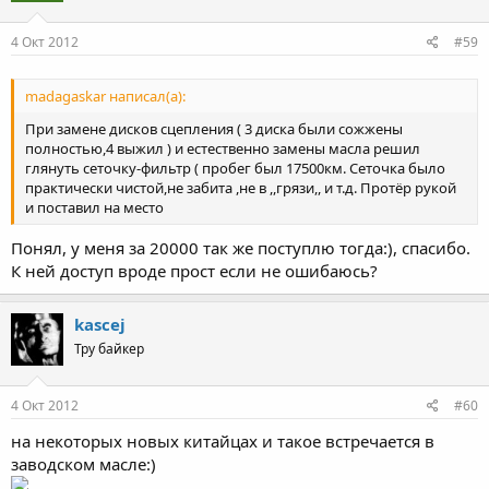
4 Окт 2012
#59
madagaskar написал(а):
При замене дисков сцепления ( 3 диска были сожжены
полностью,4 выжил ) и естественно замены масла решил
глянуть сеточку-фильтр ( пробег был 17500км. Сеточка было
практически чистой,не забита ,не в ,,грязи,, и т.д. Протёр рукой
и поставил на место
Понял, у меня за 20000 так же поступлю тогда:), спасибо.
К ней доступ вроде прост если не ошибаюсь?
kascej
Тру байкер
4 Окт 2012
#60
на некоторых новых китайцах и такое встречается в
заводском масле:)