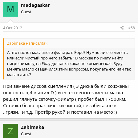
madagaskar
M
Guest
4 Окт 2012
#58
Zabimaka написал(а):
А что насчет масляного фильтра в Ёбре? Нужно ли его менять
или если чистый про него забыть? В Москве по инету найти
нигде не могу, на Ebay доставка какая то космическая. Буду
менять масло озадачился этим вопросом, покупать его или так
масло лить?
При замене дисков сцепления ( 3 диска были сожжены
полностью,4 выжил:D ) и естественно замены масла
решил глянуть сеточку-фильтр ( пробег был 17500км.
Сеточка было практически чистой,не забита ,не в
,,грязи,, и т.д. Протёр рукой и поставил на место :)
Zabimaka
Z
Guest