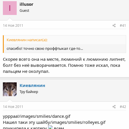
illusor
I
Guest
14 Ноя 2011
#41
Киевлянин написал(а):
спасибо! точно свою проффтыкал где-то...
Скорее всего она на месте, люминий к люминию липнет,
болт без неё выворачивается. Помню тоже искал, пока
пальцем не околупал.
Киевлянин
Тру байкер
14 Ноя 2011
#42
уррраа!/images/smilies/dance.gif
Нашел таки эту шайбу/images/smilies/rolleyes.gif
прикипела к картеру
всем