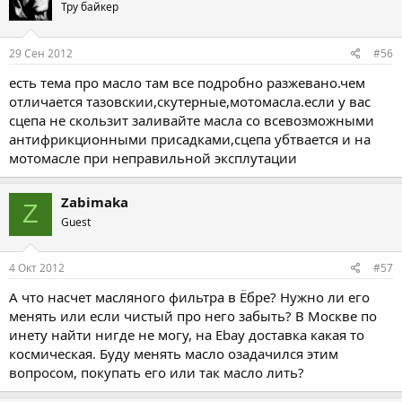
Тру байкер
29 Сен 2012
#56
есть тема про масло там все подробно разжевано.чем
отличается тазовскии,скутерные,мотомасла.если у вас
сцепа не скользит заливайте масла со всевозможными
антифрикционными присадками,сцепа убтвается и на
мотомасле при неправильной эксплутации
Zabimaka
Z
Guest
4 Окт 2012
#57
А что насчет масляного фильтра в Ёбре? Нужно ли его
менять или если чистый про него забыть? В Москве по
инету найти нигде не могу, на Ebay доставка какая то
космическая. Буду менять масло озадачился этим
вопросом, покупать его или так масло лить?