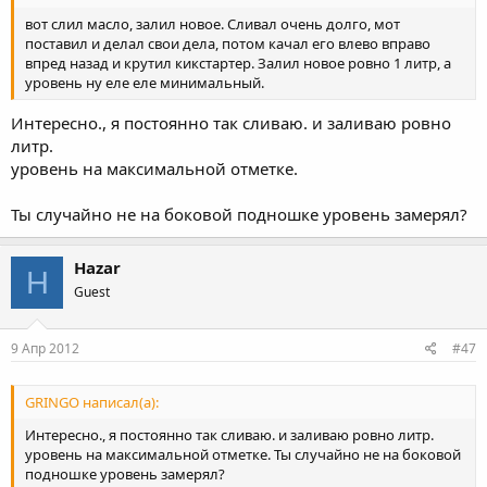
вот слил масло, залил новое. Сливал очень долго, мот
поставил и делал свои дела, потом качал его влево вправо
впред назад и крутил кикстартер. Залил новое ровно 1 литр, а
уровень ну еле еле минимальный.
Интересно., я постоянно так сливаю. и заливаю ровно
литр.
уровень на максимальной отметке.
Ты случайно не на боковой подношке уровень замерял?
Hazar
H
Guest
9 Апр 2012
#47
GRINGO написал(а):
Интересно., я постоянно так сливаю. и заливаю ровно литр.
уровень на максимальной отметке. Ты случайно не на боковой
подношке уровень замерял?