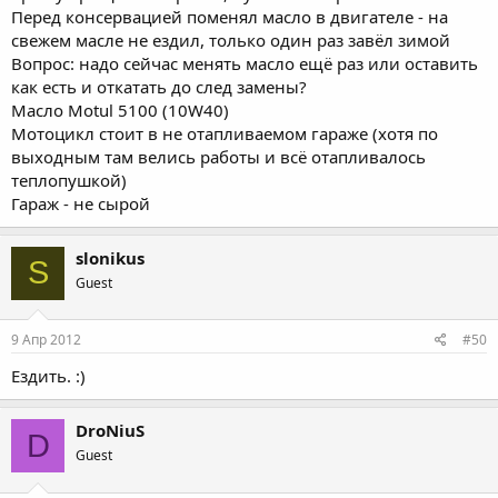
Перед консервацией поменял масло в двигателе - на
свежем масле не ездил, только один раз завёл зимой
Вопрос: надо сейчас менять масло ещё раз или оставить
как есть и откатать до след замены?
Масло Motul 5100 (10W40)
Мотоцикл стоит в не отапливаемом гараже (хотя по
выходным там велись работы и всё отапливалось
теплопушкой)
Гараж - не сырой
slonikus
S
Guest
9 Апр 2012
#50
Ездить. :)
DroNiuS
D
Guest