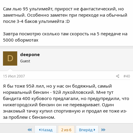
Сам лью 95 ультимейт, прирост не фантастический, но
заметный. Особенно заметен при переходе на обычный
после 3-4 баков ультимейта :D
Завтра посмотрю сколько там скорость на 5 передаче на
5000 обормотах
deepone
D
Guest
15 Июл 2007
#40
Я бы тоже 95й лил, но у нас он бодяжный, самый
нормальный бензин - 92й лукойловский. Мне тут
бандита 400 кубового предлагали, но предупредили, что
нижегородский бензин он не переваривает. Один
знакомый тачку купил спортивную и продал ее тоже из-
за проблем с бензином.
First
Last
Назад
2 из 6
Вперёд