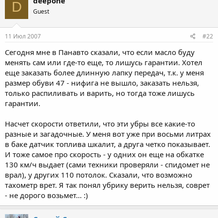
deepone
D
Guest
11 Июл 2007
#22
Сегодня мне в Панавто сказали, что если масло буду
менять сам или где-то еще, то лишусь гарантии. Хотел
еще заказать более длинную лапку передач, т.к. у меня
размер обуви 47 - нифига не вышло, заказать нельзя,
только распиливать и варить, но тогда тоже лишусь
гарантии.
Насчет скорости ответили, что эти убры все какие-то
разные и загадочные. У меня вот уже при восьми литрах
в баке датчик топлива шкалит, а друга четко показывает.
И тоже самое про скорость - у одних он еще на обкатке
130 км/ч выдает (сами техники проверяли - спидомет не
врал), у других 110 потолок. Сказали, что возможно
тахометр врет. Я так понял убрику верить нельзя, соврет
- не дорого возьмет... :)