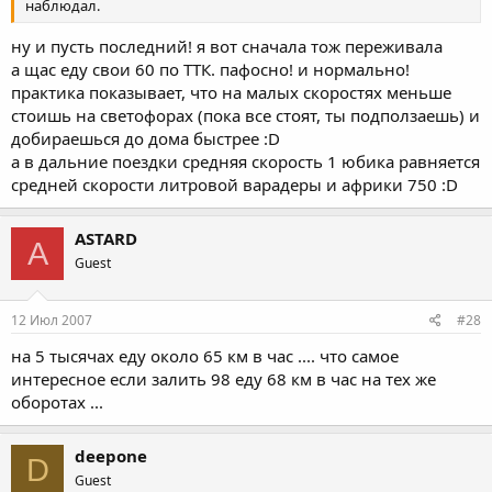
наблюдал.
ну и пусть последний! я вот сначала тож переживала
а щас еду свои 60 по ТТК. пафосно! и нормально!
практика показывает, что на малых скоростях меньше
стоишь на светофорах (пока все стоят, ты подползаешь) и
добираешься до дома быстрее :D
а в дальние поездки средняя скорость 1 юбика равняется
средней скорости литровой варадеры и африки 750 :D
ASTARD
A
Guest
12 Июл 2007
#28
на 5 тысячах еду около 65 км в час .... что самое
интересное если залить 98 еду 68 км в час на тех же
оборотах ...
deepone
D
Guest