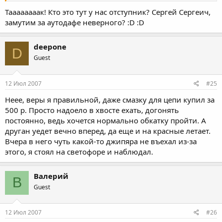
Таааааааак! Кто это тут у нас отступник? Сергей Сергеич,
замутим за аутодафе неверного? :D :D
deepone
D
Guest
12 Июл 2007
#25
Неее, веры я правильной, даже смазку для цепи купил за
500 р. Просто надоело в хвосте ехать, догонять
постоянно, ведь хочется нормально обкатку пройти. А
друган уедет вечно вперед, да еще и на красные летает.
Вчера в него чуть какой-то джипяра не въехал из-за
этого, я стоял на светофоре и наблюдал.
Валерий
В
Guest
12 Июл 2007
#26