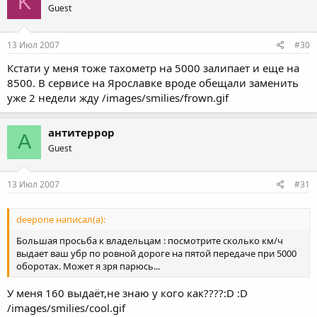
K
Guest
13 Июл 2007
#30
Кстати у меня тоже тахометр на 5000 залипает и еще на
8500. В сервисе на Ярославке вроде обещали заменить
уже 2 недели жду /images/smilies/frown.gif
антитеррор
А
Guest
13 Июл 2007
#31
deepone написал(а):
Большая просьба к владельцам : посмотрите сколько км/ч
выдает ваш убр по ровной дороге на пятой передаче при 5000
оборотах. Может я зря парюсь...
У меня 160 выдаёт,не знаю у кого как????:D :D
/images/smilies/cool.gif