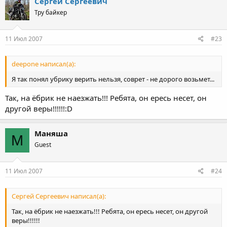
Сергей Сергеевич
Тру байкер
11 Июл 2007
#23
deepone написал(а):
Я так понял убрику верить нельзя, соврет - не дорого возьмет...
Так, на ёбрик не наезжать!!! Ребята, он ересь несет, он
другой веры!!!!!!:D
Маняша
М
Guest
11 Июл 2007
#24
Сергей Сергеевич написал(а):
Так, на ёбрик не наезжать!!! Ребята, он ересь несет, он другой
веры!!!!!!