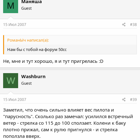
Маняша
М
Guest
15 Июл 2007
#38
РоманЫч написал(а):
Нам бы с тобой на форум 50сс
Не, мне и тут хорошо, я и тут пригрелась :D
Washburn
W
Guest
15 Июл 2007
#39
Заметил, что очень сильно влияет вес пилота и
"парусность". Сколько раз замечал: усилился встречный
ветер - стрелка со 115 до 100 сползает. Колени к баку
плотно прижал, сам к рулю пригнулся - и стрелка
поползла вверх.