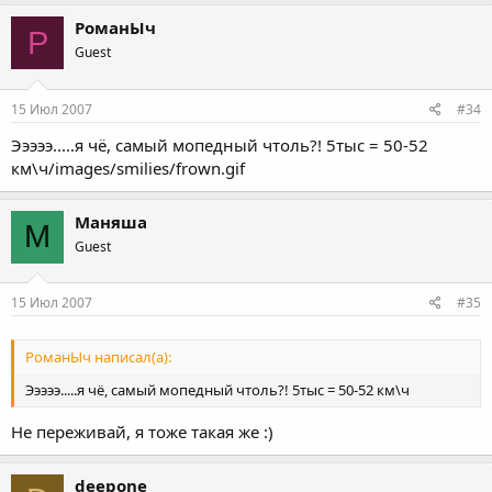
РоманЫч
Р
Guest
15 Июл 2007
#34
Эээээ.....я чё, самый мопедный чтоль?! 5тыс = 50-52
км\ч/images/smilies/frown.gif
Маняша
М
Guest
15 Июл 2007
#35
РоманЫч написал(а):
Эээээ.....я чё, самый мопедный чтоль?! 5тыс = 50-52 км\ч
Не переживай, я тоже такая же :)
deepone