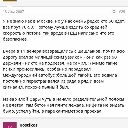
13 Июл 2007
#29
Я не знаю как в Москве, но у нас очень редко кто 60 едет,
все прут 70-90. Поэтому лучше ездить со средней
скоростью потока, так вроде в ПДД написано что это
безопаснее.
Вчера в 11 вечера возвращались с шашлыков, почти всю
дорогу ехал за милицейским уазиком - они как раз 60
держали - никто не подрезал, не хамил. :) Мимо такие
психи проносились, особенно порадовал
междугородний автобус (большой такой), его водила
постоянно перестраивался из ряда в ряд и всем
сигналил, похоже пьяный был.
Из-за хилой фары чуть в начало разделительной полосы
не влетел, там бетонная плита лежала, нифига не видать
было, успел уйти, в паре сантиметров проехал.
Kostikos