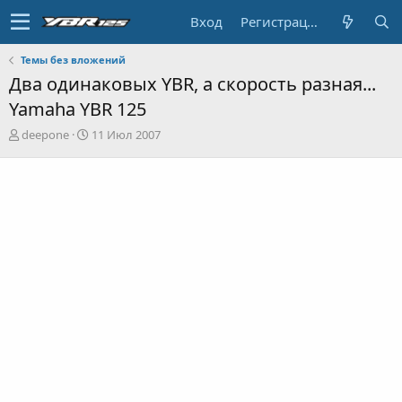
Вход
Регистрация
Темы без вложений
Два одинаковых YBR, а скорость разная...
Yamaha YBR 125
А
Д
deepone
11 Июл 2007
в
а
т
т
о
а
р
н
т
а
е
ч
м
а
ы
л
а