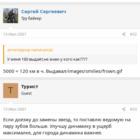
Сергей Сергеевич
Тру байкер
13 Июл 2007
#32
антитеррор написал(а):
У меня 160 выдаёт,не знаю у кого как????
5000 = 120 км в ч. Выдавал/images/smilies/frown.gif
Турист
Т
Guest
13 Июл 2007
#33
Если доезжу до замены звезд, то поставлю ведомую на
пару зубов больше. Улучшу динамику в ущерб
максималке, для города динамика важнее.