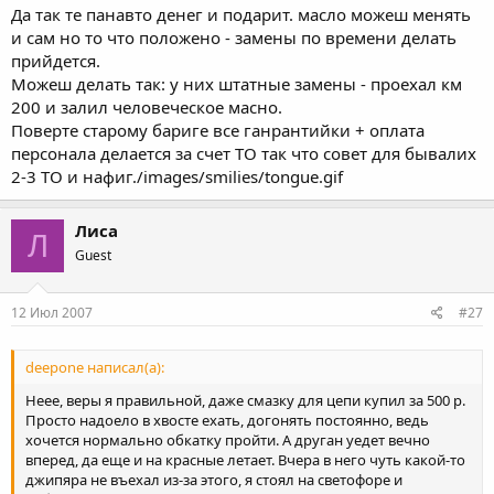
Да так те панавто денег и подарит. масло можеш менять
и сам но то что положено - замены по времени делать
прийдется.
Mожеш делать так: у них штатные замены - проехал км
200 и залил человеческое масно.
Поверте старому бариге все ганрантийки + оплата
персонала делается за счет ТО так что совет для бывалих
2-3 ТО и нафиг./images/smilies/tongue.gif
Лиса
Л
Guest
12 Июл 2007
#27
deepone написал(а):
Неее, веры я правильной, даже смазку для цепи купил за 500 р.
Просто надоело в хвосте ехать, догонять постоянно, ведь
хочется нормально обкатку пройти. А друган уедет вечно
вперед, да еще и на красные летает. Вчера в него чуть какой-то
джипяра не въехал из-за этого, я стоял на светофоре и