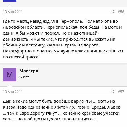
13 Апр 2011
#56
Где то месяц назад ездил в Тернополь. Полная жопа во
Львовской области, Тернопольская- пол беды. На моте и
один, я бы может и поехал, но с нажопницей-
данивжисть! Ямы такие, что приходится выезжать на
обочину и встречку, камни и грязь на дороге.
Некомфортно и опасно. Уж лучше крюк в лишних 100 км
по свежей трассе!
Маестро
М
Guest
13 Апр 2011
#57
Дык а какие могут быть вообще варианты ... ехать из
Киева надо однозначно Житомир, Ровно, Броды, Львов
... там к Евре дорогу тянут ... конечно хреновые участки
есть ... но в общем и целом вполне ничего ...