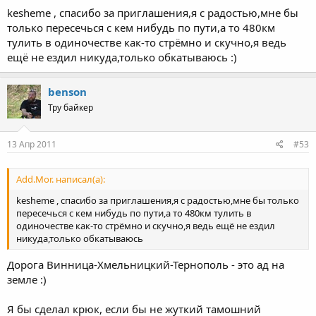
kesheme , спасибо за приглашения,я с радостью,мне бы
только пересечься с кем нибудь по пути,а то 480км
тулить в одиночестве как-то стрёмно и скучно,я ведь
ещё не ездил никуда,только обкатываюсь :)
benson
Тру байкер
13 Апр 2011
#53
Add.Mor. написал(а):
kesheme , спасибо за приглашения,я с радостью,мне бы только
пересечься с кем нибудь по пути,а то 480км тулить в
одиночестве как-то стрёмно и скучно,я ведь ещё не ездил
никуда,только обкатываюсь
Дорога Винница-Хмельницкий-Тернополь - это ад на
земле :)
Я бы сделал крюк, если бы не жуткий тамошний