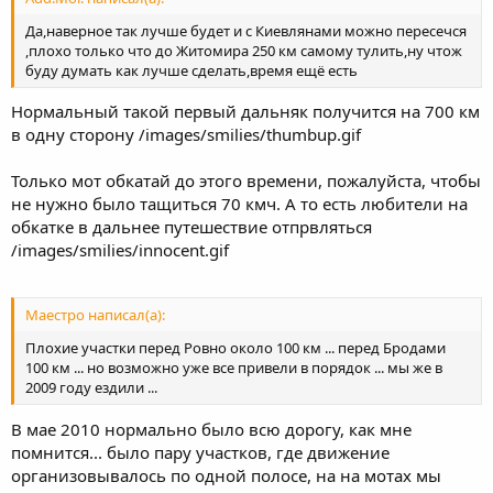
Да,наверное так лучше будет и с Киевлянами можно пересечся
,плохо только что до Житомира 250 км самому тулить,ну чтож
буду думать как лучше сделать,время ещё есть
Нормальный такой первый дальняк получится на 700 км
в одну сторону /images/smilies/thumbup.gif
Только мот обкатай до этого времени, пожалуйста, чтобы
не нужно было тащиться 70 кмч. А то есть любители на
обкатке в дальнее путешествие отпрвляться
/images/smilies/innocent.gif
Маестро написал(а):
Плохие участки перед Ровно около 100 км ... перед Бродами
100 км ... но возможно уже все привели в порядок ... мы же в
2009 году ездили ...
В мае 2010 нормально было всю дорогу, как мне
помнится... было пару участков, где движение
организовывалось по одной полосе, на на мотах мы