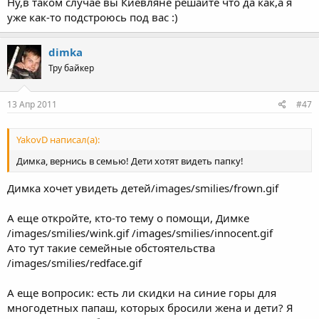
Ну,в таком случае вы Киевляне решайте что да как,а я
уже как-то подстроюсь под вас :)
dimka
Тру байкер
13 Апр 2011
#47
YakovD написал(а):
Димка, вернись в семью! Дети хотят видеть папку!
Димка хочет увидеть детей/images/smilies/frown.gif
А еще откройте, кто-то тему о помощи, Димке
/images/smilies/wink.gif /images/smilies/innocent.gif
Ато тут такие семейные обстоятельства
/images/smilies/redface.gif
А еще вопросик: есть ли скидки на синие горы для
многодетных папаш, которых бросили жена и дети? Я