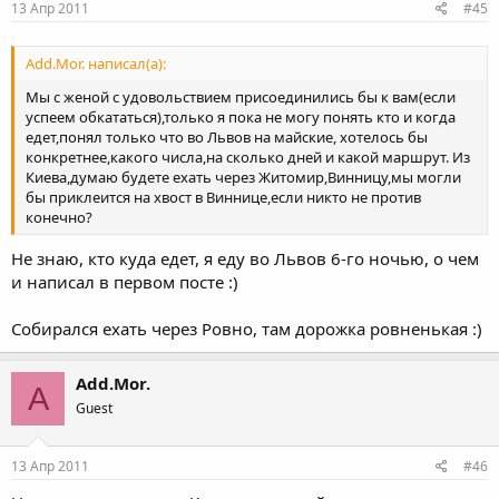
13 Апр 2011
#45
Add.Mor. написал(а):
Мы с женой с удовольствием присоединились бы к вам(если
успеем обкататься),только я пока не могу понять кто и когда
едет,понял только что во Львов на майские, хотелось бы
конкретнее,какого числа,на сколько дней и какой маршрут. Из
Киева,думаю будете ехать через Житомир,Винницу,мы могли
бы приклеится на хвост в Виннице,если никто не против
конечно?
Не знаю, кто куда едет, я еду во Львов 6-го ночью, о чем
и написал в первом посте :)
Собирался ехать через Ровно, там дорожка ровненькая :)
Add.Mor.
A
Guest
13 Апр 2011
#46