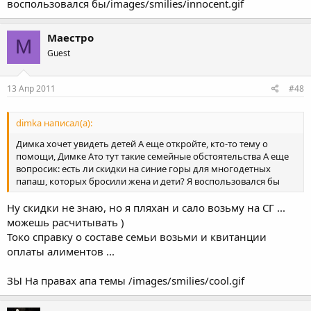
воспользовался бы/images/smilies/innocent.gif
Маестро
М
Guest
13 Апр 2011
#48
dimka написал(а):
Димка хочет увидеть детей А еще откройте, кто-то тему о
помощи, Димке Ато тут такие семейные обстоятельства А еще
вопросик: есть ли скидки на синие горы для многодетных
папаш, которых бросили жена и дети? Я воспользовался бы
Ну скидки не знаю, но я пляхан и сало возьму на СГ ...
можешь расчитывать )
Токо справку о составе семьи возьми и квитанции
оплаты алиментов ...
ЗЫ На правах апа темы /images/smilies/cool.gif