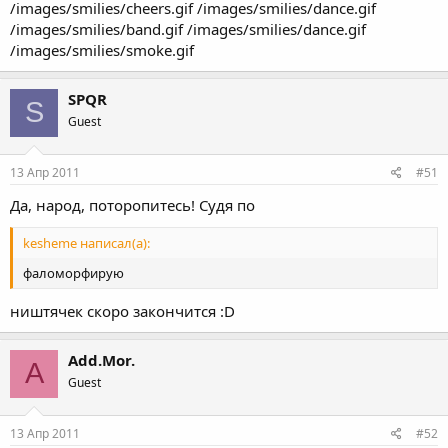
/images/smilies/cheers.gif /images/smilies/dance.gif
/images/smilies/band.gif /images/smilies/dance.gif
/images/smilies/smoke.gif
SPQR
S
Guest
13 Апр 2011
#51
Да, народ, поторопитесь! Судя по
kesheme написал(а):
фаломорфирую
ништячек скоро закончится :D
Add.Mor.
A
Guest
13 Апр 2011
#52