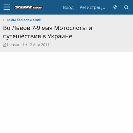
Вход
Регистрация
Темы без вложений
Во Львов 7-9 мая Мотослеты и
путешествия в Украине
А
Д
benson
12 Апр 2011
в
а
т
т
о
а
р
н
т
а
е
ч
м
а
ы
л
а