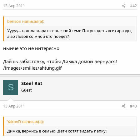
13 Апр 2011
#42
benson написал(а):
Ууууу... пошла жара в серьезной теме Потрындеть все гаразды,
а во Львов со мной кто поедет?
нынче это не интересно
Даёшь забастовку, чтобы Димка домой вернулся!
/images/smilies/ahtung.gif
Steel Rat
S
Guest
13 Апр 2011
#43
YakovD написал(а):
Димка, вернись в семью! Дети хотят видеть папку!