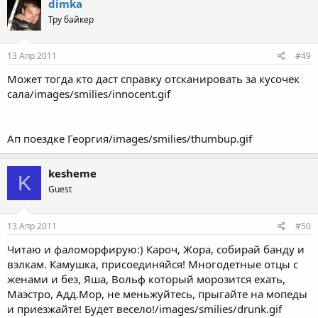
dimka
Тру байкер
13 Апр 2011
#49
Может тогда кто даст справку отсканировать за кусочек
сала/images/smilies/innocent.gif
Ап поездке Георгия/images/smilies/thumbup.gif
kesheme
K
Guest
13 Апр 2011
#50
Читаю и фаломорфирую:) Кароч, Жора, собирай банду и
вэлкам. Камушка, присоединяйся! Многодетные отцы с
женами и без, Яша, Вольф который морозится ехать,
Маэстро, Адд.Мор, не меньжуйтесь, прыгайте на мопеды
и приезжайте! Будет весело!/images/smilies/drunk.gif