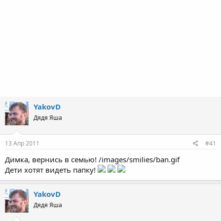
YakovD
Дядя Яша
13 Апр 2011
#41
Димка, вернись в семью! /images/smilies/ban.gif
Дети хотят видеть папку!
YakovD
Дядя Яша