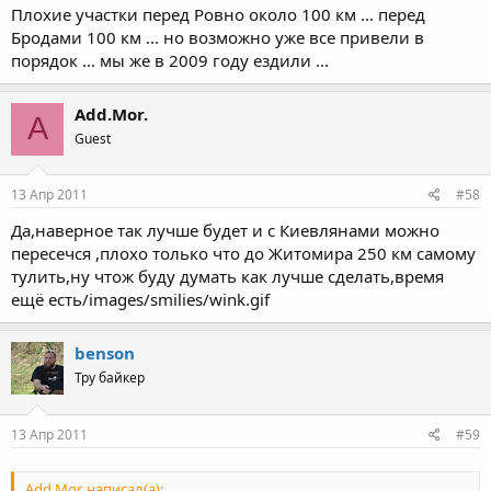
Плохие участки перед Ровно около 100 км ... перед
Бродами 100 км ... но возможно уже все привели в
порядок ... мы же в 2009 году ездили ...
Add.Mor.
A
Guest
13 Апр 2011
#58
Да,наверное так лучше будет и с Киевлянами можно
пересечся ,плохо только что до Житомира 250 км самому
тулить,ну чтож буду думать как лучше сделать,время
ещё есть/images/smilies/wink.gif
benson
Тру байкер
13 Апр 2011
#59
Add.Mor. написал(а):