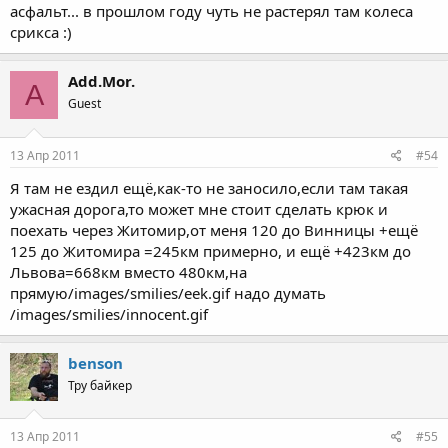
асфальт... в прошлом году чуть не растерял там колеса
срикса :)
Add.Mor.
A
Guest
13 Апр 2011
#54
Я там не ездил ещё,как-то не заносило,если там такая
ужасная дорога,то может мне стоит сделать крюк и
поехать через Житомир,от меня 120 до Винницы +ещё
125 до Житомира =245км примерно, и ещё +423км до
Львова=668км вместо 480км,на
прямую/images/smilies/eek.gif надо думать
/images/smilies/innocent.gif
benson
Тру байкер
13 Апр 2011
#55