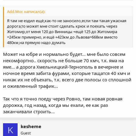
Add.Mor. написал(а):
Я там не ездил ещё,как-то не заносило,если там такая ужасная
дорога,то может мне стоит сделать крюк и поехать через
Житомир,от меня 120 до Винницы +ещё 125 до Житомира
=245км примерно, и ещё +423км до Львова=668км вместо
480км,на прямую надо думать
Может на юбре и нормально будет... мне было совсем
некомфортно.. скорость не больше 70 кмч, т.к. яма на
яме... а дорога Хмельницкий-Тернополь в вечернее и
ночное время забита фурами, которые тащатся 40 кмч и
никак их не объехать, т.к. всего две полосы со сплошной
и оживленный трафик...
Так что я точно поеду через Ровно, там новая ровная
дорожка, год назад, когда мы ехали, ее как раз
заканчивали строить...
kesheme
K
Guest