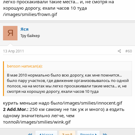
легко проскакивали такие места... и, не смотря на
хорошую дорогу, ехали часов 10 туда
/images/smilies/frown.gif
Яся
Я
Тру байкер
13 Апр 2011
#60
benson написал(а):
В мае 2010 нормально было всю дорогу, как мне помнится...
было пару участков, где движение организовывалось по одной
полосе, на на мотах мы легко проскакивали такие места... и, не
смотря на хорошую дорогу, ехали часов 10 туда
курить меньше надо было/images/smilies/innocent.gif
2 Add.Mor.:
250 км самому не так уж и много) а ездить
одному значительно легче, чем
толпой/images/smilies/wink.gif
First
Last
Назад
3 из 5
Вперёд