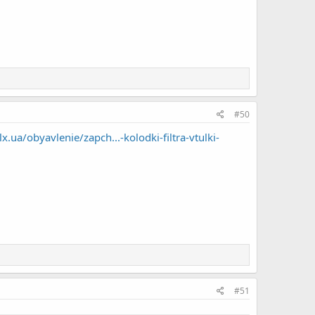
#50
x.ua/obyavlenie/zapch...-kolodki-filtra-vtulki-
#51