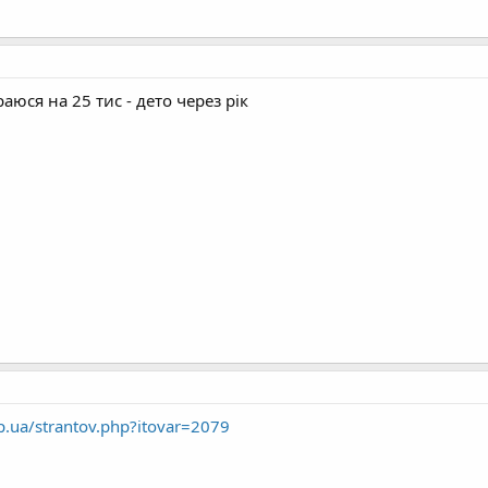
раюся на 25 тис - дето через рік
.ua/strantov.php?itovar=2079