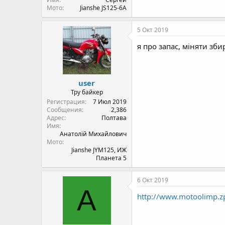
Мото
Jianshe JS125-6A
5 Окт 2019
я про запас, міняти зби
user
Тру байкер
Регистрация
7 Июл 2019
Сообщения
2,386
Адрес
Полтава
Имя
Анатолій Михайлович
Мото
Jianshe JYM125, ИЖ
Планета 5
6 Окт 2019
А
http://www.motoolimp.zp