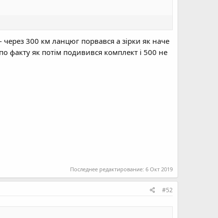
- через 300 км ланцюг порвався а зірки як наче
 по факту як потім подивився комплект і 500 не
Последнее редактирование:
6 Окт 2019
#52