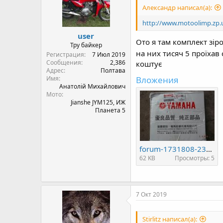
o
Александр написал(а):
n
s
http://www.motoolimp.zp.
:
user
Ото я там комплект зір
Тру байкер
на них тисяч 5 проїхав 
Регистрация
7 Июл 2019
Сообщения
2,386
коштує
Адрес
Полтава
Имя
Вложения
Анатолій Михайлович
Мото
Jianshe JYM125, ИЖ
Планета 5
forum-1731808-238871.jpg
62 KB
Просмотры: 5
7 Окт 2019
Stirlitz написал(а):