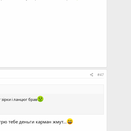
#47
 зірки і ланцюг брав
рю тебе деньги карман жмут...