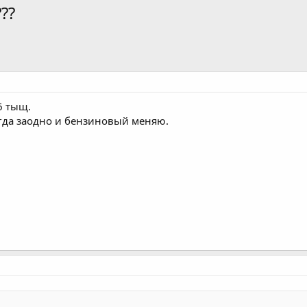
??
6 тыщ.
гда заодно и бензиновый меняю.