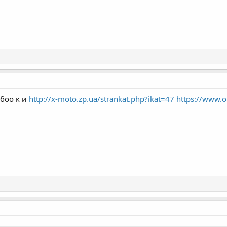
боо к и
http://x-moto.zp.ua/strankat.php?ikat=47
https://www.ol