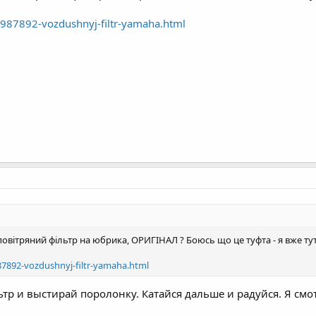
987892-vozdushnyj-filtr-yamaha.html
овітряний фільтр на юбрика, ОРИГІНАЛ ? Боюсь що це туфта - я вже тут
7892-vozdushnyj-filtr-yamaha.html
тр и выстирай поролонку. Катайся дальше и радуйся. Я смот