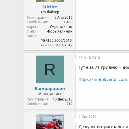
Stirlitz
Тру байкер
Регистрация
6 Апр 2016
Сообщения
1,400
Адрес
Одесса/Крым
Имя
Игорь Калинин
Мото
YBR125 2006/2016,
YZF600R 2001/2019
28 Май 2016
R
Тут є за 71 гривню + до
https://motokvartal.com
Rampapapam
Мотоциклист
Регистрация
10 Дек 2013
Сообщения
212
5 Окт 2019
Де купити оригінальний