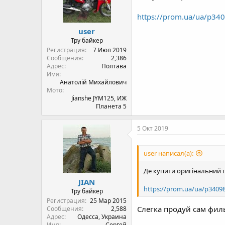
https://prom.ua/ua/p340
user
Тру байкер
Регистрация
7 Июл 2019
Сообщения
2,386
Адрес
Полтава
Имя
Анатолій Михайлович
Мото
Jianshe JYM125, ИЖ
Планета 5
5 Окт 2019
user написал(а):
Де купити оригінальний п
JIAN
https://prom.ua/ua/p34098
Тру байкер
Регистрация
25 Мар 2015
Слегка продуй сам филь
Сообщения
2,588
Адрес
Одесса, Украина
Имя
Сергей