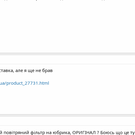
ставка, але я ще не брав
.ua/product_27731.html
 повітряний фільтр на юбрика, ОРИГІНАЛ ? Боюсь що це туфт