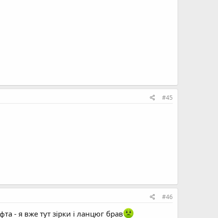
#45
#46
а - я вже тут зірки і ланцюг брав