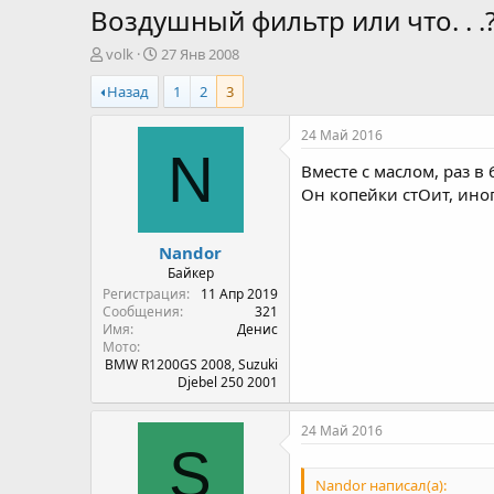
Воздушный фильтр или что. . .?
А
Д
volk
27 Янв 2008
в
а
Назад
1
2
3
т
т
о
а
р
н
24 Май 2016
т
а
N
Вместе с маслом, раз в 
е
ч
м
а
Он копейки стОит, ино
ы
л
а
Nandor
Байкер
Регистрация
11 Апр 2019
Сообщения
321
Имя
Денис
Мото
BMW R1200GS 2008, Suzuki
Djebel 250 2001
24 Май 2016
S
Nandor написал(а):