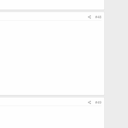
#48
#49