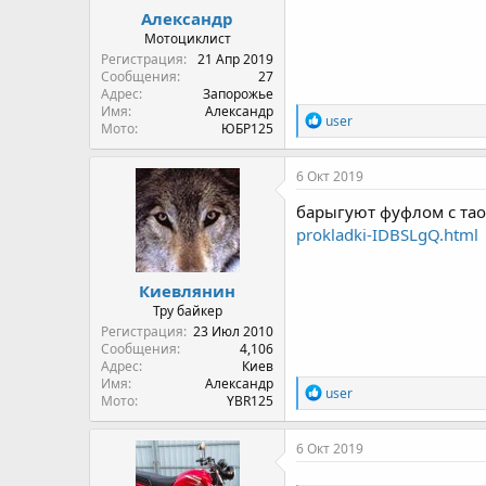
Александр
Мотоциклист
Регистрация
21 Апр 2019
Сообщения
27
Адрес
Запорожье
Имя
Александр
R
user
Мото
ЮБР125
e
a
c
6 Окт 2019
t
i
барыгуют фуфлом с тао
o
prokladki-IDBSLgQ.html
n
s
:
Киевлянин
Тру байкер
Регистрация
23 Июл 2010
Сообщения
4,106
Адрес
Киев
Имя
Александр
R
user
Мото
YBR125
e
a
c
6 Окт 2019
t
i