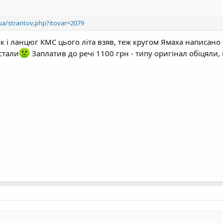
ua/strantov.php?itovar=2079
ок і ланцюг КМС цього літа взяв, теж кругом Ямаха написано 
стали
Заплатив до речі 1100 грн - типу оригінал обіцяли,