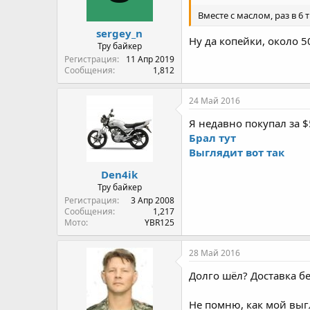
Вместе с маслом, раз в 6
sergey_n
Ну да копейки, около 5
Тру байкер
Регистрация
11 Апр 2019
Сообщения
1,812
24 Май 2016
Я недавно покупал за $
Брал тут
Выглядит вот так
Den4ik
Тру байкер
Регистрация
3 Апр 2008
Сообщения
1,217
Мото
YBR125
28 Май 2016
Долго шёл? Доставка б
Не помню, как мой выг