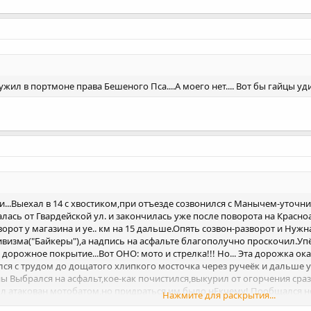
жил в портмоне права Бешеного Пса....А моего нет.... Вот бы гайцы уди
сти...Выехал в 14 с хвостиком,при отъезде созвонился с Манычем-уточ
сь от Гвардейской ул. и закончилась уже после поворота на Красноар
орот у магазина и уе.. км на 15 дальше.Опять созвон-разворот и Ну
зма("Байкеры"),а надпись на асфальте благополучно проскочил.Упёрс
 дорожное покрытие...Вот ОНО: мото и стрелка!!! Но... Эта дорожка о
ался с трудом до дощатого хлипкого мосточка через ручеёк и дальше 
ы Выбрался на асфальт,кое-как почистился,выкурил от огорчения сразу
ыл атакован мотобатом,но придраться им было нЕкчему! Пообщался нем
Нажмите для раскрытия...
 вот братву так и не повидал...