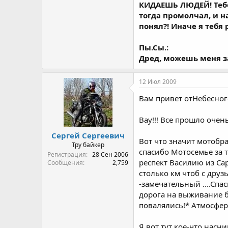
КИДАЕШЬ ЛЮДЕЙ! Тебе 
тогда промолчал, и н
понял?! Иначе я тебя
Пы.Сы.:
Дред, можешь меня за
12 Июл 2009
Вам привет отНебесног
Вау!!! Все прошло очен
Сергей Сергеевич
Вот что значит мотобра
Тру байкер
спасибо Мотосемье за 
Регистрация
28 Сен 2006
респект Василию из Сар
Сообщения
2,759
столько км чтоб с друзь
-замечательный ....Спа
дорога на выживание бы
повалялись!* Атмосфера
Я вот тут кое-что насн