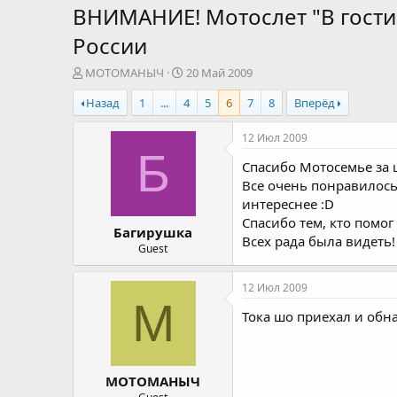
ВНИМАНИЕ! Мотослет "В гости 
России
А
Д
МОТОМАНЫЧ
20 Май 2009
в
а
Назад
1
...
4
5
6
7
8
Вперёд
т
т
о
а
р
н
12 Июл 2009
т
а
Б
Спасибо Мотосемье за 
е
ч
м
а
Все очень понравилось,
ы
л
интереснее :D
а
Спасибо тем, кто помог
Багирушка
Всех рада была видеть! :)
Guest
12 Июл 2009
М
Тока шо приехал и обна
МОТОМАНЫЧ