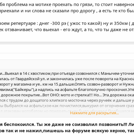
тебя проблема на мотике проехать по грязи, то стоит наверно
иехали и ни слова не сказали про дорогу , а есть те кто б
воем репертуаре : днег -300 рэ ( ужос то какой) ну и 350км ( 
 отзванивает, что выехал - его ждут, а то, что ты даже не о
сти...Выехал в 14 с хвостиком,при отъезде созвонился с Манычем-уточ
сь от Гвардейской ул. и закончилась уже после поворота на Красноар
орот у магазина и уе.. км на 15 дальше.Опять созвон-разворот и Ну
зма("Байкеры"),а надпись на асфальте благополучно проскочил.Упёрс
 дорожное покрытие...Вот ОНО: мото и стрелка!!! Но... Эта дорожка о
ался с трудом до дощатого хлипкого мосточка через ручеёк и дальше 
ы Выбрался на асфальт,кое-как почистился,выкурил от огорчения сразу
ыл атакован мотобатом,но придраться им было нЕкчему! Пообщался нем
Нажмите для раскрытия...
 вот братву так и не повидал...
я беспокоился. Ты же даже не соизволил позвонить!!! Л
згов так и не нажил,пишешь на форуме всякую херню, 