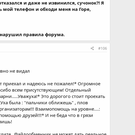
тказался и даже не извинился, сучонок?! Я
ь мой телефон и обходи меня на Горе,
о нарушил правила форума.
#106
авно не видал
 тот приехал и надеюсь не пожалел!* Огромное
спасибо всем присутствующим! Отдельный
рни.....Уважуха!* Это дорогого стоит проехать
* Уха была : "пальчики оближешь" , плов
организаторам!!! Взаимопомощь на уровне....:
помощью друзей!!!* И не беда что в грязи
азишь!
 судите...Файлообменник не может дать реальное