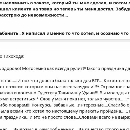
напомнить о заказе, который ты мне сделал, и потом о
ашел клиента на товар но теперь ты меня достал. Забуд
 расстрою до невозможности...
банить . Я написал именно то что хотел, и осознаю чт
о Тихохода:
ь здорово! Мотосемья как всегда рулит!*Такого праздника д
тство.....И пох что дорога была только для БТР....Кто хотел
тот позитив которым они нас всех зарядили!!!* Огромное 
атова и конечно Одесситу Талисману Удачи!!! Вы молодцы па
ями встретиться!* Слов у меня пока нет, только чувства......
сибо поварам!!! Конкурсы забавные...интересные....Спасибо 
ла всеми кто хотел по настоящему приехать пройдена....С 
 праздника...и это не просто слова...Словами всего не выр
имал.....Выложил в файлообменник....За качество строго не