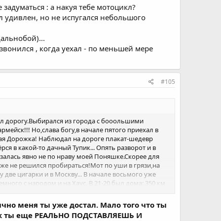
е задуматься : а накуя тебе мотоцикл?
ыл удивлен, но не испугался небольшого
дальнобой)...
тзвонился , когда уехал - по меньшей мере
#105
нил дорогу.Выбирался из города с бооольшими
мейск!!! Но,слава богу,в начале пятого приехал в
жная Дорожка! Наблюдал на дороге плакат-шедевр
я в какой-то дачный Тупик... Опять разворот и в
казалась явно не по нраву моей Поняшке.Скорее для
уже не решился пробираться!Мот по уши в грязи,на
 две цигарки и в Москву... В начале восьмого уже
ного с народом и на Хаус. В 21-20 был дома: 350 км
ично меня ты уже достал. Мало того что ты
так ты еще РЕАЛЬНО ПОДСТАВЛЯЕШЬ И