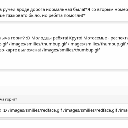
ез ручей вроде дорога нормальная была!*Я со вторым номе
льше тяжковато было, но ребята помогли!*
аныча горит? :D Молодцы ребята! Круто! Мотосемье - респекти
.gif /images/smilies/thumbup.gif /images/smilies/thumbup.gif 
ео-карте выложена! /images/smilies/thumbup.gif
ыча горит?
D /images/smilies/redface.gif /images/smilies/redface.gif /ima