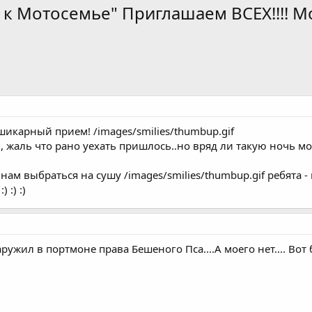
к Мотосемье" Приглашаем ВСЕХ!!!! М
шикарный прием! /images/smilies/thumbup.gif
 жаль что рано уехать пришлось..но вряд ли такую ночь мо
 нам выбраться на сушу /images/smilies/thumbup.gif ребята 
 :) :)
ружил в портмоне права Бешеного Пса....А моего нет.... Вот 