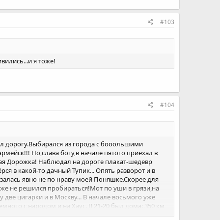
#103
вились...и я тоже!
#104
нил дорогу.Выбирался из города с бооольшими
мейск!!! Но,слава богу,в начале пятого приехал в
жная Дорожка! Наблюдал на дороге плакат-шедевр
я в какой-то дачный Тупик... Опять разворот и в
казалась явно не по нраву моей Поняшке.Скорее для
уже не решился пробираться!Мот по уши в грязи,на
 две цигарки и в Москву... В начале восьмого уже
ного с народом и на Хаус. В 21-20 был дома: 350 км