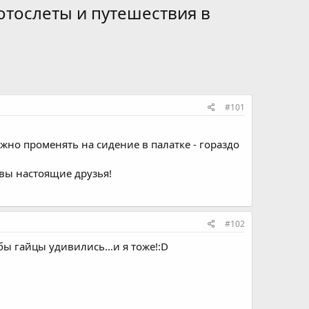
отослеты и путешествия в
#101
жно променять на сидение в палатке - гораздо
- вы настоящие друзья!
#102
бы гайцы удивились...и я тоже!:D