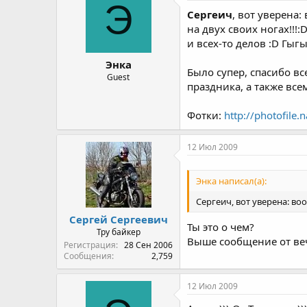
Э
Сергеич
, вот уверена:
на двух своих ногах!!!
и всех-то делов :D Гыгы
Энка
Было супер, спасибо в
Guest
праздника, а также вс
Фотки:
http://photofile
12 Июл 2009
Энка написал(а):
Сергеич, вот уверена: во
Сергей Сергеевич
Ты это о чем?
Тру байкер
Выше сообщение от ве
Регистрация
28 Сен 2006
Сообщения
2,759
12 Июл 2009