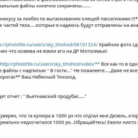
нальные файлы конечно сохранены.......
никусу за ликбез по вытаскиванию клещей пассатижами.!!!
х частей тела.....которые я надеюсь будут отправлены на 
p://photofile.ru/users/sky_tihohod/96101324/
Крайние фото сде
ен что хозяева не взяли его на ДР Мотосемьи!
http://photofile.ru/users/sky_tihohod/video/**
Все как-то в од
те файлы с надписью " В гости..." Не пожалеете.....Даже не 
дорогах** Ваш Небесный Тихоход.
ет отчет : " Вьетнамский продубас....."
е уверен, что та купюра в 1000 рэ что отдтал мне Дизель, кт
реально недосчитался 1000 рэ...Обращайтесь! Ежели никто н