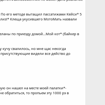
* По его методе вытащил пассатижами Кейси* 5
анализ!* Клеща укусившего МотоМать назвали
ланы по приезду домой...Мой кот* (байкер в
ну кучу свалилось, но мне щас некогда
все присутствующие видели все действо до
орую он нашел на месте моей палатки*-
е обратиться, то пропьем эту 1000 рэ в