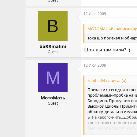
Guest
12 Июл 2009
B
МОТОМАНЫЧ написал(а):
Тока шо приехал и обнару
baRRmalini
Шож вы там пили? :)
Guest
12 Июл 2009
М
zambia64 написал(а):
Поехал и я сегодни в го
проблемами-пробка начала
МотоМать
Бородино. Пропустил пов
Guest
Высокой Школы Примитиви
обратку, детально изучая
БТРа какого-нить...Добр
кроссовках по тонне глин
был на Горе,где тут же б
и 300 руб. на бензин. Тока