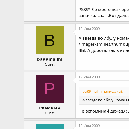
PSSS* До мосточка чер
запачкался......Вот да
12 Июл 2009
B
А звезда во лбу, у Ром
/images/smilies/thumbup
ЗЫ. А дорога, как в вид
baRRmalini
Guest
12 Июл 2009
Р
baRRmalini написал(а):
А звезда во лбу, у Роман
РоманЫч
Не вспоминай даже:D :D :
Guest
12 Июл 2009