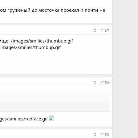
ром груженый до мосточка проехал и почти не
#107
ще! /images/smilies/thumbup.gif
/images/smilies/thumbup.gif
#108
ges/smilies/redface.gif
#109