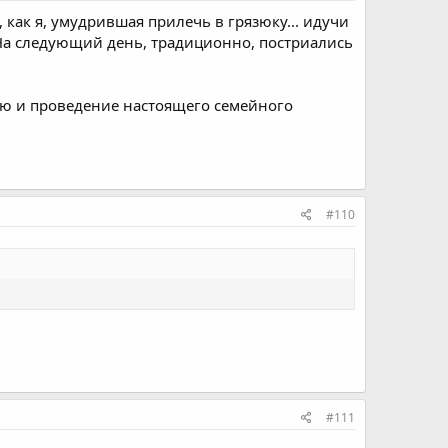
, как я, умудрившая прилечь в грязюку... идучи
ь. На следующий день, традиционно, постриались
ию и проведение настоящего семейного
#110
#111