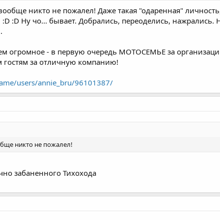
 вообще никто не пожалел! Даже такая "одаренная" личность
:D :D :D Ну чо... бывает. Добрались, переоделись, нажралис
.
сем огромное - в первую очередь МОТОСЕМЬЕ за организац
ем гостям за отличную компанию!
.name/users/annie_bru/96101387/
обще никто не пожалел!
чно забаненного Тихохода