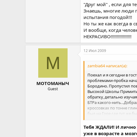
"Друг мой" , если для 
Знаешь, многие люди пр
испытания погодой!!!
Но ты же как всегда в с
И вообще, когда человек
НЕКРАСИВО!!!!!!!!!!!!!!!!!
12 Июл 2009
М
zambia64 написал(а):
Поехал и я сегодни в го
проблемами-пробка начала
МОТОМАНЫЧ
Бородино. Пропустил пов
Guest
Высокой Школы Примитиви
обратку, детально изучая
БТРа какого-нить...Добр
кроссовках по тонне глин
был на Горе,где тут же б
и 300 руб. на бензин. Тока
Тебя ЖДАЛИ! И лично 
уже в возрасте а мо