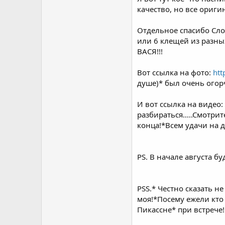
качество, но все ориги
Отдельное спасибо Сло
или 6 клещей из разны
ВАСЯ!!!
Вот ссылка на фото:
htt
душе)* был очень огорч
И вот ссылка на видео:
разбираться.....Смотри
конца!*Всем удачи на 
PS. В начале августа буд
PSS.* Честно сказать н
моя!*Посему ежели кто 
Пикассне* при встрече!