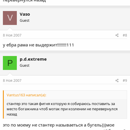
Vaso
V
Guest
8 Ноя 2007
#8
у ебра рама не выдержит!!!!!!!!111
p.d.extreme
P
Guest
8 Ноя 2007
#9
Vantus163 написал(а):
стантер это такая фигня которую я собираюсь поставить за
место богажника чтоб мотак при козлении не перевернулся
назад
это по моему не стантер называеться а бугель)))мое