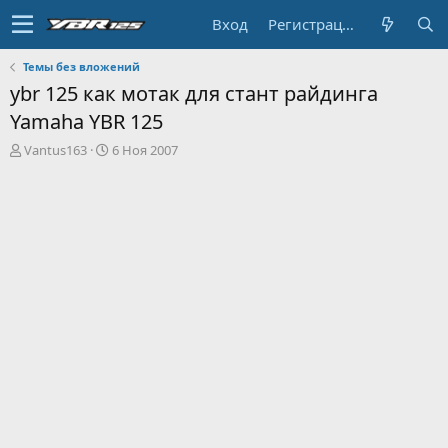
Вход
Регистрация
Темы без вложений
ybr 125 как мотак для стант райдинга
Yamaha YBR 125
А
Д
Vantus163
6 Ноя 2007
в
а
т
т
о
а
р
н
т
а
е
ч
м
а
ы
л
а