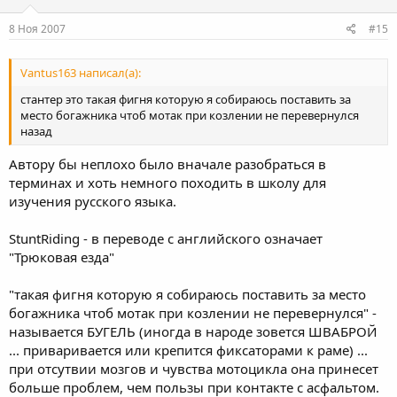
8 Ноя 2007
#15
Vantus163 написал(а):
стантер это такая фигня которую я собираюсь поставить за
место богажника чтоб мотак при козлении не перевернулся
назад
Автору бы неплохо было вначале разобраться в
терминах и хоть немного походить в школу для
изучения русского языка.
StuntRiding - в переводе с английского означает
"Трюковая езда"
"такая фигня которую я собираюсь поставить за место
богажника чтоб мотак при козлении не перевернулся" -
называется БУГЕЛЬ (иногда в народе зовется ШВАБРОЙ
... приваривается или крепится фиксаторами к раме) ...
при отсутвии мозгов и чувства мотоцикла она принесет
больше проблем, чем пользы при контакте с асфальтом.