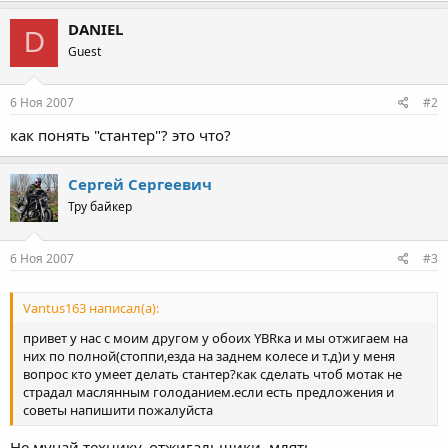
DANIEL
D
Guest
6 Ноя 2007
#2
как понять "стантер"? это что?
Сергей Сергеевич
Тру байкер
6 Ноя 2007
#3
Vantus163 написал(а):
привет у нас с моим другом у обоих YBRка и мы отжигаем на
них по полной(стоппи,езда на заднем колесе и т.д)и у меня
вопрос кто умеет делать стантер?как сделать чтоб мотак не
страдал маслянным голоданием.если есть предложения и
советы напишити пожалуйста
Не мучай технику, отжигальщики, млять......