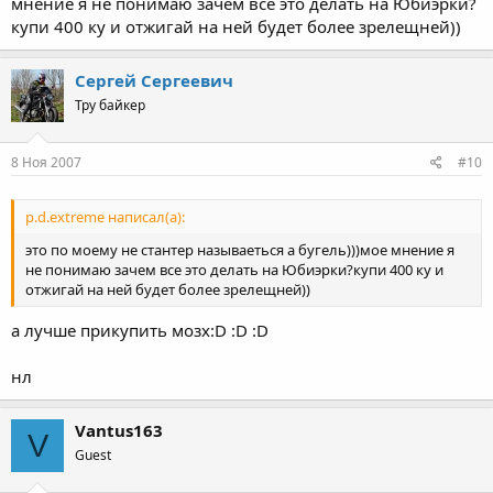
мнение я не понимаю зачем все это делать на Юбиэрки?
купи 400 ку и отжигай на ней будет более зрелещней))
Сергей Сергеевич
Тру байкер
8 Ноя 2007
#10
p.d.extreme написал(а):
это по моему не стантер называеться а бугель)))мое мнение я
не понимаю зачем все это делать на Юбиэрки?купи 400 ку и
отжигай на ней будет более зрелещней))
а лучше прикупить мозх:D :D :D
нл
Vantus163
V
Guest