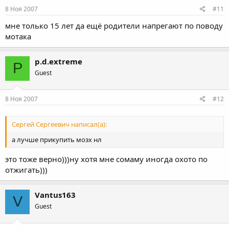
8 Ноя 2007
#11
мне только 15 лет да ещё родители напрегают по поводу
мотака
p.d.extreme
P
Guest
8 Ноя 2007
#12
Сергей Сергеевич написал(а):
а лучше прикупить мозх нл
это тоже верно)))ну хотя мне сомаму иногда охото по
отжигать)))
Vantus163
V
Guest