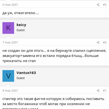
6 Ноя 2007
#5
да уж, отжигатели....
keicy
K
Guest
7 Ноя 2007
#6
не создан он для этого... я на бернауте спалил сцепление,
эвакуатор+замена его встали порядка 6тыщ...больше
трюкачить не стал
Vantus163
V
Guest
8 Ноя 2007
#7
стантер это такая фигня которую я собираюсь поставить
за место богажника чтоб мотак при козлении не
перевернулся назад