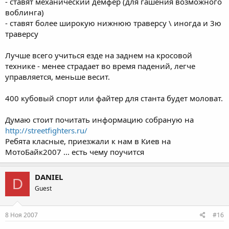
- ставят механический демфер (для гашения возможного
воблинга)
- ставят более широкую нижнюю траверсу \ иногда и 3ю
траверсу
Лучше всего учиться езде на заднем на кросовой
технике - менее страдает во время падений, легче
управляется, меньше весит.
400 кубовый спорт или файтер для станта будет моловат.
Думаю стоит почитать информацию собраную на
http://streetfighters.ru/
Ребята класные, приезжали к нам в Киев на
МотоБайк2007 ... есть чему поучится
DANIEL
D
Guest
8 Ноя 2007
#16