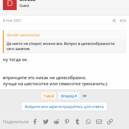
D
Guest
8 Ноя 2007
#20
dander написал(а):
Да никто не спорит, можно все. Вопрос в целесообразности
сего занятия.
ну тогда ок.
впринципе это никак не целесобразно.
лучще на шестисотке или семисотке трюкачить:)
Last
1 из 4
Вперёд
Войдите или зарегистрируйтесь для ответа.
Facebook
Twitter
Reddit
Pinterest
Tumblr
WhatsApp
Электронная
Ссылка
Поделиться: