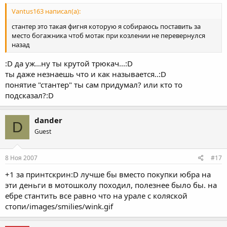
Vantus163 написал(а):
стантер это такая фигня которую я собираюсь поставить за
место богажника чтоб мотак при козлении не перевернулся
назад
:D да уж...ну ты крутой трюкач...:D
ты даже незнаешь что и как называется..:D
понятие "стантер" ты сам придумал? или кто то
подсказал?:D
dander
D
Guest
8 Ноя 2007
#17
+1 за принтскрин:D лучше бы вместо покупки юбра на
эти деньги в мотошколу походил, полезнее было бы. на
ебре стантить все равно что на урале с коляской
стопи/images/smilies/wink.gif