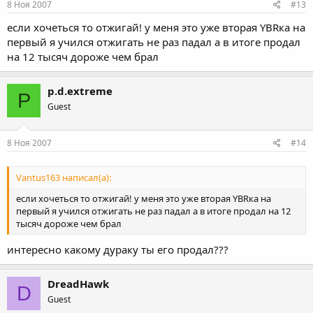
8 Ноя 2007
#13
если хочеться то отжигай! у меня это уже вторая YBRка на
первый я учился отжигать не раз падал а в итоге продал
на 12 тысяч дороже чем брал
p.d.extreme
P
Guest
8 Ноя 2007
#14
Vantus163 написал(а):
если хочеться то отжигай! у меня это уже вторая YBRка на
первый я учился отжигать не раз падал а в итоге продал на 12
тысяч дороже чем брал
интересно какому дураку ты его продал???
DreadHawk
D
Guest