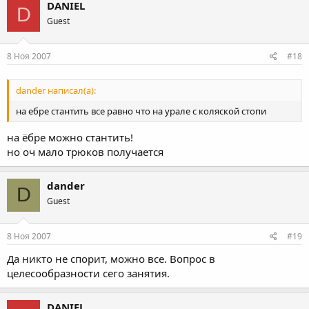
DANIEL
D
Guest
8 Ноя 2007
#18
dander написал(а):
на ебре стантить все равно что на урале с коляской стопи
на ёбре можно стантить!
но оч мало трюков получается
dander
D
Guest
8 Ноя 2007
#19
Да никто не спорит, можно все. Вопрос в
целесообразности сего занятия.
DANIEL