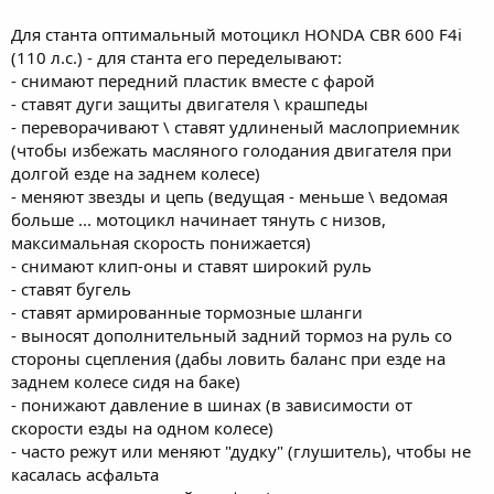
Для станта оптимальный мотоцикл HONDA CBR 600 F4i
(110 л.с.) - для станта его переделывают:
- снимают передний пластик вместе с фарой
- ставят дуги защиты двигателя \ крашпеды
- переворачивают \ ставят удлиненый маслоприемник
(чтобы избежать масляного голодания двигателя при
долгой езде на заднем колесе)
- меняют звезды и цепь (ведущая - меньше \ ведомая
больше ... мотоцикл начинает тянуть с низов,
максимальная скорость понижается)
- снимают клип-оны и ставят широкий руль
- ставят бугель
- ставят армированные тормозные шланги
- выносят дополнительный задний тормоз на руль со
стороны сцепления (дабы ловить баланс при езде на
заднем колесе сидя на баке)
- понижают давление в шинах (в зависимости от
скорости езды на одном колесе)
- часто режут или меняют "дудку" (глушитель), чтобы не
касалась асфальта