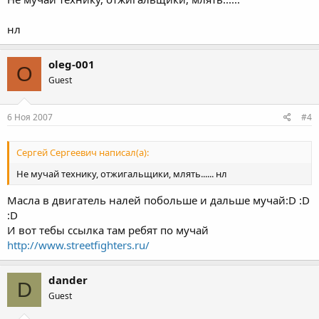
нл
oleg-001
O
Guest
6 Ноя 2007
#4
Сергей Сергеевич написал(а):
Не мучай технику, отжигальщики, млять...... нл
Масла в двигатель налей побольше и дальше мучай:D :D
:D
И вот тебы ссылка там ребят по мучай
http://www.streetfighters.ru/
dander
D
Guest