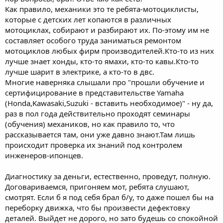
Как правило, механики это те ребята-мотоциклисты,
которые с детских лет копаются в различных
мотоциклах, собирают и разбирают их. По-этому им не
составляет особого труда заниматься ремонтом
мотоциклов любых фирм производителей.Кто-то из них
лучше знает хонды, кто-то ямахи, кто-то кавы.Кто-то
лучше шарит в электрике, а кто-то в двс.
Многие наверняка слышали про "прошли обучение и
сертифицирование в представительстве Yamaha
(Honda,Kawasaki,Suzuki - вставить необходимое)" - ну да,
раз в пол года действительно проходят семинары
(обучения) механиков, но как правило то, что
рассказывается там, они уже давно знают.Там лишь
происходит проверка их знаний под контролем
инженеров-ипонцев.
Диагностику за деньги, естественно, проведут, полную.
Договариваемся, пригоняем мот, ребята слушают,
смотрят. Если б я под себя брал б/у, то даже пошел бы на
переборку движка, что бы произвести дефектовку
деталей. Выйдет не дорого, но зато будешь со спокойной