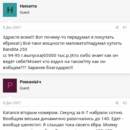
Никита
Н
Guest
8 Дек 2007
#1
Здрасте всем!!! Вот почему-то передумал я покупать
ебрика!:) Всё-таки мощности маловато!Надумал купить
Bandita 250
сс 94-95 г.выпуска(65000 тыс.р.)Кто либо знает как он
ведёт себя?Может кто ездил на таком?Ну как он
вобщем??? Заранее благодарю!!!
РоманЫч
Р
Guest
8 Дек 2007
#2
Катался вторым номером. Секунд за 6-7 набрали сотню.
Вообщем весьма динамично разогнались до 140. Едет -
вообще шелестит. Я слышал тока своего ёбра. Моему