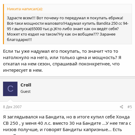
Никита написал(а):
Здрасте всем!!! Вот почему-то передумал я покупать ебрика!
Всё-таки мощности маловато!Надумал купить Bandita 250 сс 94-
95 г.выпуска(65000 тыс.р.)Кто либо знает как он ведёт себя?
Может кто ездил на таком?Ну как он вобщем??? Заранее
благодарю!!!
Если ты уже надумал его покупать, то значит что то
натолкнуло на него, или только цена и мощность? Я
откатал на нем сезон, спрашивай поконкретнее, что
интересует в нем.
Croll
C
Guest
8 Дек 2007
#5
Я заглядывался на Бандита, но в итоге купил себе Хонда
СВ 250 , у меня 40 л.с. вместо 30 на Бандите ...У нее тяга с
низов получше, и говорят Бандиты капризные... Есть