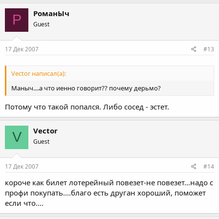
РоманЫч
Р
Guest
17 Дек 2007
#13
Vector написал(а):
Маныч....а что иенно говорит?? почему дерьмо?
Потому что такой попался. Либо сосед - эстет.
Vector
V
Guest
17 Дек 2007
#14
короче как билет лотерейный повезет-не повезет...надо с
профи покупать....благо есть друган хороший, поможет
если что....