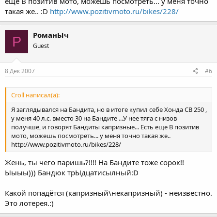
еще В позитив мото, можешь посмотреть... у меня точно
такая же.. :D
http://www.pozitivmoto.ru/bikes/228/
РоманЫч
Р
Guest
8 Дек 2007
#6
Croll написал(а):
Я заглядывался на Бандита, но в итоге купил себе Хонда СВ 250 ,
у меня 40 л.с. вместо 30 на Бандите ...У нее тяга с низов
получше, и говорят Бандиты капризные... Есть еще В позитив
мото, можешь посмотреть... у меня точно такая же..
http://www.pozitivmoto.ru/bikes/228/
Жень, ты чего паришь?!!!! На Бандите тоже сорок!!
Ыыыы))) Бандюк трЫдцатисылный:D
Какой попадётся (капризный\некапризный) - неизвестно.
Это лотерея.:)