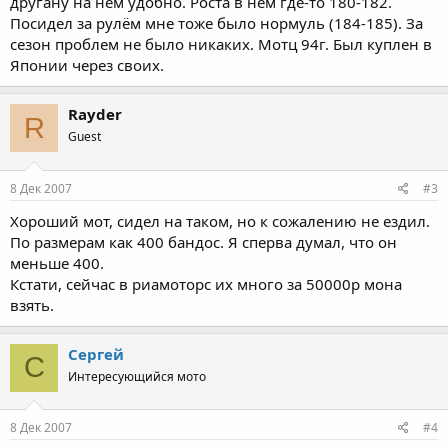
другану на нём удобно. Роста в нём где-то 180-182.
Посидел за рулём мне тоже было нормуль (184-185). За
сезон проблем не было никаких. Мотц 94г. Был куплен в
Японии через своих.
Rayder
R
Guest
8 Дек 2007
#3
Хороший мот, сидел на таком, но к сожалению не ездил.
По размерам как 400 бандос. Я сперва думал, что он
меньше 400.
Кстати, сейчас в риамоторс их много за 50000р мона
взять.
Сергей
С
Интересующийся мото
8 Дек 2007
#4