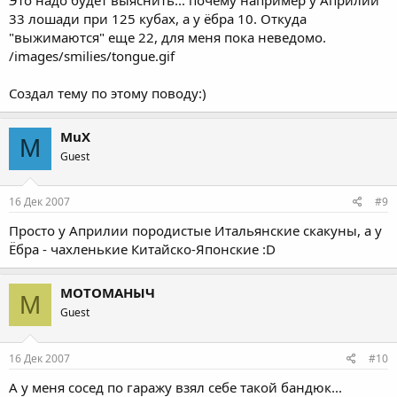
33 лошади при 125 кубах, а у ёбра 10. Откуда
"выжимаются" еще 22, для меня пока неведомо.
/images/smilies/tongue.gif
Создал тему по этому поводу:)
MuX
M
Guest
16 Дек 2007
#9
Просто у Априлии породистые Итальянские скакуны, а у
Ёбра - чахленькие Китайско-Японские :D
МОТОМАНЫЧ
М
Guest
16 Дек 2007
#10
А у меня сосед по гаражу взял себе такой бандюк...