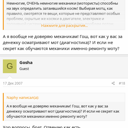
Немногие, ОЧЕНЬ немногие механики (мотористы) способны
на звук определить затаившийся косяк! Выбирая мотц, как
правило, смотрятся те вещи, которые не представляют особых
проблем, скрытые же косяки в двигателе, электрике и
топливной системе, могут доставить массу проблем потом,
Нажмите для раскрытия...
хотя все заводится и вроде бы хорошо работает.
А я вообще не доверяю механикам! Гош, вот как у вас за
денежку осматривают мот (диагностика)? И если не
секрет как обучаются механики именно ремонту моту?
Gosha
G
Guest
17 Дек 2007
#18
Naphy написал(а):
А я вообще не доверяю механикам! Гош, вот как у вас за
денежку осматривают мот (диагностика)? И если не секрет как
обучаются механики именно ремонту моту?
Хор вопросы, брат. Отвечаю как есть.