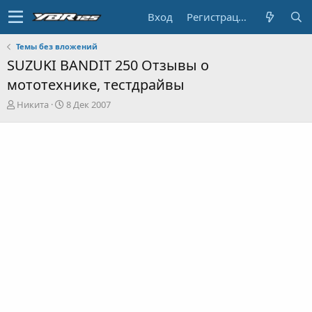
Вход
Регистрация
Темы без вложений
SUZUKI BANDIT 250 Отзывы о
мототехнике, тестдрайвы
А
Д
Никита
8 Дек 2007
в
а
т
т
о
а
р
н
т
а
е
ч
м
а
ы
л
а