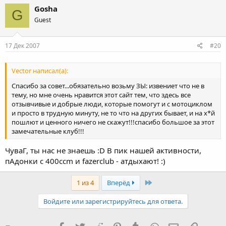
Gosha
G
Guest
17 Дек 2007
#20
Vector написал(а):
Спасибо за совет...обязательно возьму ЗЫ: извениет что не в
тему, но мне очень нравится этот сайт тем, что здесь все
отзывчивые и добрые люди, которые помогут и с мотоциклом
и просто в трудную минуту, не то что на других бывает, и на х*й
пошлют и ценного ничего не скажут!!!спасибо большое за этот
замечательные клуб!!!
ЧуваГ, ты нас не знаешь :D В пик нашей активности,
пАдонки с 400ccm и fazerclub - атдыхают! :)
Last
1 из 4
Вперёд
Войдите или зарегистрируйтесь для ответа.