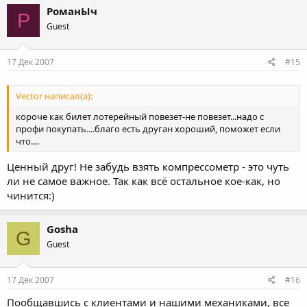
РоманЫч
Р
Guest
17 Дек 2007
#15
Vector написал(а):
короче как билет лотерейный повезет-не повезет...надо с
профи покупать....благо есть друган хороший, поможет если
что....
Ценный друг! Не забудь взять компрессометр - это чуть
ли не самое важное. Так как всё остальное кое-как, но
чинится:)
Gosha
G
Guest
17 Дек 2007
#16
Пообщавшись с клиентами и нашими механиками, все