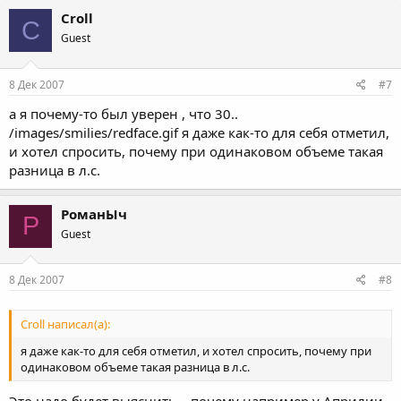
Croll
C
Guest
8 Дек 2007
#7
а я почему-то был уверен , что 30..
/images/smilies/redface.gif я даже как-то для себя отметил,
и хотел спросить, почему при одинаковом объеме такая
разница в л.с.
РоманЫч
Р
Guest
8 Дек 2007
#8
Croll написал(а):
я даже как-то для себя отметил, и хотел спросить, почему при
одинаковом объеме такая разница в л.с.
Это надо будет выяснить... почему например у Априлии