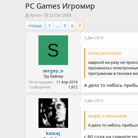
PC Games Игромир
А
Д
Aynon
22 Окт 2008
в
а
Назад
1
...
5
6
7
т
т
о
а
р
н
3 Дек 2014
т
а
S
е
ч
kascej написал(а):
м
а
ы
л
сваркой ни разу не прих
а
проникала.с електронны
sergey_n
програмкам в технике м
Тру байкер
Регистрация
11 Апр 2019
А дело то небось прибы
Сообщения
1,812
3 Дек 2014
sergey_n написал(а):
А дело то небось прибыл
kascej
с 80 года на граните по