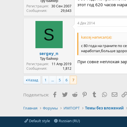
Тру байкер
этот год 620 часов нар
Регистрация
30 Сен 2007
Сообщения
29,643
4 Дек 2014
S
kascej написал(а):
с 80 года на граните по с
наработал,больше здоро
sergey_n
Тру байкер
При совке неплохая зар
Регистрация
11 Апр 2019
Сообщения
1,812
Назад
1
...
5
6
7
Facebook
Twitter
Reddit
Pinterest
Tumblr
WhatsAp
Элек
Поделиться:
Главная
Форумы
ИМПОРТ
Темы без вложений
Default style
Russian (RU)