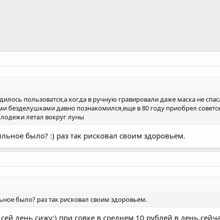
одилось пользоватся,а когда в ручную гравировали даже маска не спа
ми безделушками давно познакомился,еще в 80 году приобрел советс
олодежи летал вокруг луны
льное было? :) раз так рисковал своим здоровьем.
ьное было? раз так рисковал своим здоровьем.
 сей день сижу:) при совке в среднем 10 рублей в день,сейча