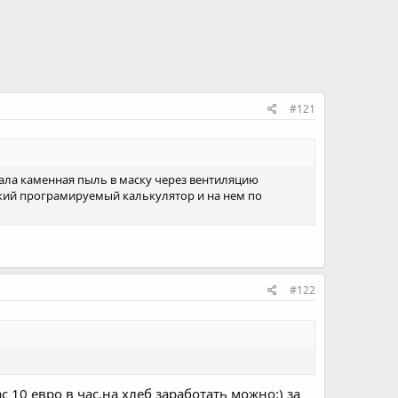
#121
сала каменная пыль в маску через вентиляцию
кий програмируемый калькулятор и на нем по
#122
с 10 евро в час,на хлеб заработать можно:) за