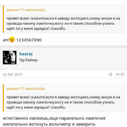
димон111 написал(а):
привет всем! скажите,если я завиду мотоцикл,сниму аккум и на
провода накину лампочку.могу ли я таким способом узнать
идёт ли у меня зарядка? спасибо.
ап!
1234567890
kascej
Тру байкер
22 Авг 2010
#170
димон111 написал(а):
привет всем! скажите,если я завиду мотоцикл,сниму аккум и на
провода накину лампочку.могу ли я таким способом узнать
идёт ли у меня зарядка? спасибо.
естестаенно сможешь,еще паралельно лампочке
желательно воткнуть вольтметр и замерить