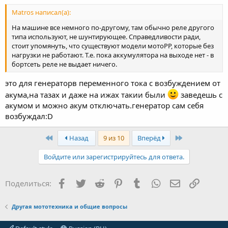
Matros написал(а):
На машине все немного по-другому, там обычно реле другого
типа используют, не шунтирующее. Справедливости ради,
стоит упомянуть, что существуют модели мотоРР, которые без
нагрузки не работают. Т.е. пока аккумулятора на выходе нет - в
бортсеть реле не выдает ничего.
это для генераторв переменного тока с возбуждением от
акума,на тазах и даже на ижах такии были
заведешь с
акумом и можно акум отключать.генератор сам себя
возбуждал:D
First
Last
Назад
9 из 10
Вперёд
Войдите или зарегистрируйтесь для ответа.
Facebook
Twitter
Reddit
Pinterest
Tumblr
WhatsApp
Электронная
Ссылка
Поделиться:
Другая мототехника и общие вопросы