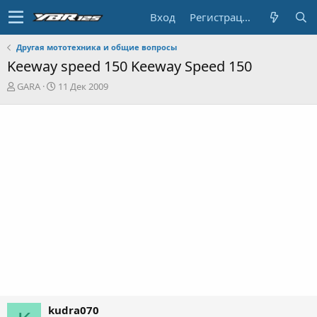
Вход
Регистрация
Другая мототехника и общие вопросы
Keeway speed 150 Keeway Speed 150
А
Д
GARA
11 Дек 2009
в
а
т
т
о
а
р
н
т
а
е
ч
м
а
ы
л
а
kudra070