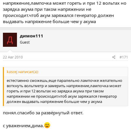
напряжение,лампочка может гореть и при 12 вольтах но
зарядка акума при таком напряжении не
происходит.чтоб акум заряжался генератор должен
выдавать напряжение больше чем у акума
димон111
Д
Guest
22 Авг 2010
#171
kascej написал(а):
естестаенно сможешь,еще паралельно лампочке желательно
воткнуть вольтметр и замерить напряжение,лампочка может
гореть и при 12 вольтах но зарядка акума при таком
напряжении не происходит.чтоб акум заряжался генератор
должен выдавать напряжение больше чем у акума
понял.спасибо за развёрнутый ответ.
с уважением,дима.