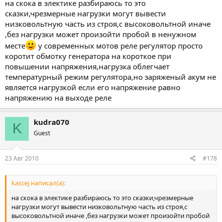
на скока в электике разбираюсь то это
сказки,чрезмерные нагрузки могут вывести
низковольтную часть из строя,с высоковольтной иначе
,без нагрузки может произойти пробой в ненужном
месте
у современных мотов реле регулятор просто
коротит обмотку генератора на короткое при
повышении напряжения,нагрузка облегчает
температурный режим регулятора,но заряженый акум не
является нагрузкой если его напряжение равно
напряжению на выходе реле
kudra070
K
Guest
23 Авг 2010
#178
kascej написал(а):
на скока в электике разбираюсь то это сказки,чрезмерные
нагрузки могут вывести низковольтную часть из строя,с
высоковольтной иначе ,без нагрузки может произойти пробой