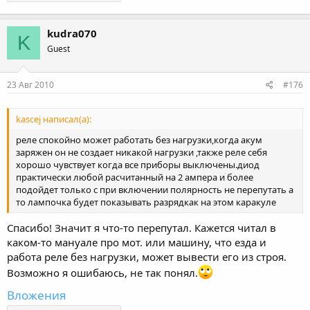
kudra070
K
Guest
23 Авг 2010
#176
kascej написал(а):
реле спокойно может работать без нагрузки,когда акум
заряжен он не создает никакой нагрузки ,также реле себя
хорошо чувствует когда все приборы выключены.диод
практически любой расчитанный на 2 ампера и более
подойдет только с при включении полярность не перепутать а
то лампочка будет показывать разрядкак на этом каракуле
Спасибо! Значит я что-то перепутал. Кажется читал в
каком-то мануале про мот. или машину, что езда и
работа реле без нагрузки, может вывести его из строя.
Возможно я ошибаюсь, не так понял.
Вложения