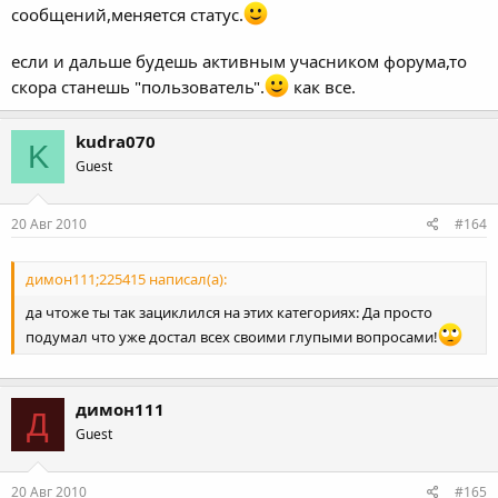
сообщений,меняется статус.
если и дальше будешь активным учасником форума,то
скора станешь "пользователь".
как все.
kudra070
K
Guest
20 Авг 2010
#164
димон111;225415 написал(а):
да чтоже ты так зациклился на этих категориях: Да просто
подумал что уже достал всех своими глупыми вопросами!
димон111
Д
Guest
20 Авг 2010
#165