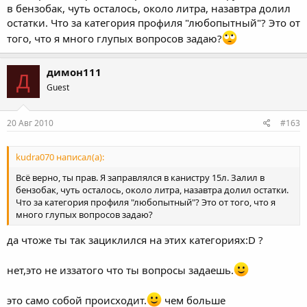
в бензобак, чуть осталось, около литра, назавтра долил
остатки. Что за категория профиля "любопытный"? Это от
того, что я много глупых вопросов задаю?
димон111
Д
Guest
20 Авг 2010
#163
kudra070 написал(а):
Всё верно, ты прав. Я заправлялся в канистру 15л. Залил в
бензобак, чуть осталось, около литра, назавтра долил остатки.
Что за категория профиля "любопытный"? Это от того, что я
много глупых вопросов задаю?
да чтоже ты так зациклился на этих категориях:D ?
нет,это не иззатого что ты вопросы задаешь.
это само собой происходит.
чем больше