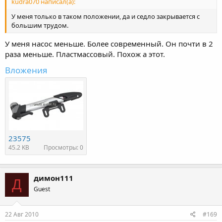
kudra070 написал(а):
У меня только в таком положении, да и седло закрывается с
большим трудом.
У меня насос меньше. Более современный. Он почти в 2
раза меньше. Пластмассовый. Похож а этот.
Вложения
23575
45.2 KB
Просмотры: 0
димон111
Д
Guest
22 Авг 2010
#169