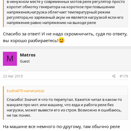
в ненужном месте у современных мотов реле регулятор просто
коротит обмотку генератора на короткое при повышении
напряжения,нагрузка облегчает температурный режим
регулятора,но заряженый акум не является нагрузкой если его
напряжение равно напряжению на выходе реле
Спасибо за ответ! И не надо скромничить, судя по ответу,
вы хорошо разбираетесь!
Matros
M
Guest
23 Авг 2010
#179
kudra070 написал(а):
Спасибо! Значит я что-то перепутал. Кажется читал в каком-то
мануале про мот. или машину, что езда и работа реле без
нагрузки, может вывести его из строя. Возможно я ошибаюсь,
не так понял.
На машине все немного по-другому, там обычно реле