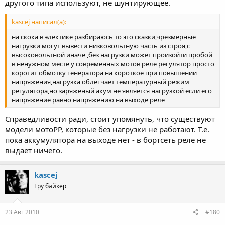
другого типа используют, не шунтирующее.
kascej написал(а):
на скока в электике разбираюсь то это сказки,чрезмерные
нагрузки могут вывести низковольтную часть из строя,с
высоковольтной иначе ,без нагрузки может произойти пробой
в ненужном месте у современных мотов реле регулятор просто
коротит обмотку генератора на короткое при повышении
напряжения,нагрузка облегчает температурный режим
регулятора,но заряженый акум не является нагрузкой если его
напряжение равно напряжению на выходе реле
Справедливости ради, стоит упомянуть, что существуют
модели мотоРР, которые без нагрузки не работают. Т.е.
пока аккумулятора на выходе нет - в бортсеть реле не
выдает ничего.
kascej
Тру байкер
23 Авг 2010
#180