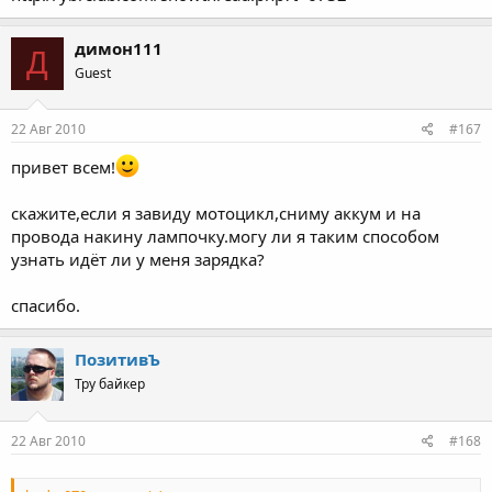
димон111
Д
Guest
22 Авг 2010
#167
привет всем!
скажите,если я завиду мотоцикл,сниму аккум и на
провода накину лампочку.могу ли я таким способом
узнать идёт ли у меня зарядка?
спасибо.
ПозитивЪ
Тру байкер
22 Авг 2010
#168