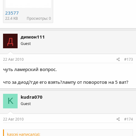
23577
22.4 KB
Просмотры: 0
димон111
Д
Guest
22 Авг 2010
#173
чуть ламерский вопрос.
что за диод?где его взять?лампу от поворотов на 5 ват?
kudra070
K
Guest
22 Авг 2010
#174
kascej написал(а):