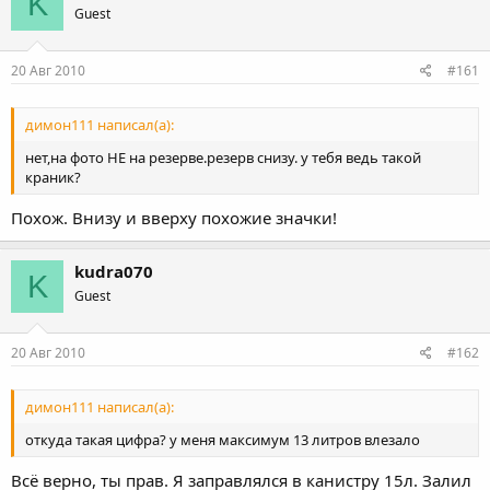
K
Guest
20 Авг 2010
#161
димон111 написал(а):
нет,на фото НЕ на резерве.резерв снизу. у тебя ведь такой
краник?
Похож. Внизу и вверху похожие значки!
kudra070
K
Guest
20 Авг 2010
#162
димон111 написал(а):
откуда такая цифра? у меня максимум 13 литров влезало
Всё верно, ты прав. Я заправлялся в канистру 15л. Залил