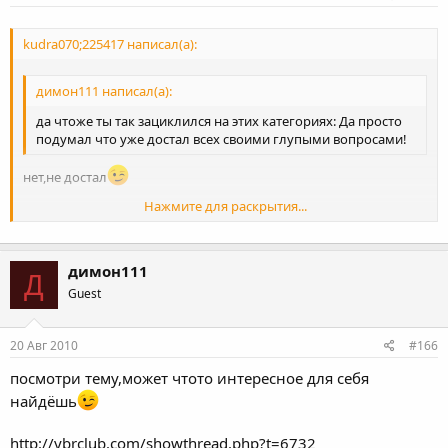
kudra070;225417 написал(а):
димон111 написал(а):
да чтоже ты так зациклился на этих категориях: Да просто
подумал что уже достал всех своими глупыми вопросами!
нет,не достал
Нажмите для раскрытия...
все были новичками!
Нажмите для раскрытия...
димон111
Д
Guest
20 Авг 2010
#166
посмотри тему,может чтото интересное для себя
найдёшь
http://ybrclub.com/showthread.php?t=6732