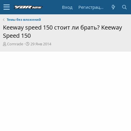
Вход
Регистрация
Темы без вложений
Keeway speed 150 стоит ли брать? Keeway
Speed 150
А
Д
Comrade
29 Янв 2014
в
а
т
т
о
а
р
н
т
а
е
ч
м
а
ы
л
а