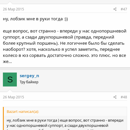
26 Мар 2015
#47
ну, лобзик мне в руки тогда :))
еще вопрос, вот странно - впереди у нас однопоршневой
суппорт, а сзади двухпоршневой (правда, передний
более крупный поршень). Не логичнее было бы сделать
наоборот? хотя, насколько я успел заметить, переднее
колесо в юз сорвать достаточно сложно. это плюс. но все
же...
sergey_n
S
Тру байкер
26 Мар 2015
#48
Bazart написал(а):
ну, лобзик мне в руки тогда ) еще вопрос, вот странно - впереди
у нас однопоршневой суппорт, а сзади двухпоршневой