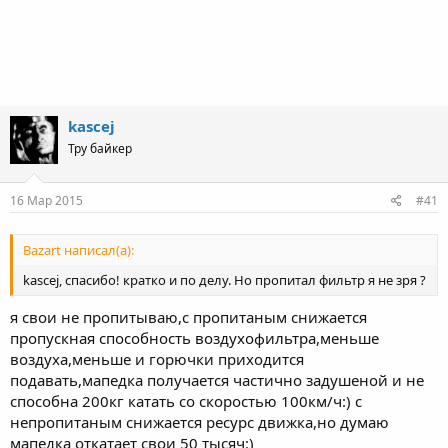
kascej
Тру байкер
16 Мар 2015
#41
Bazart написал(а):
kascej, спасибо! кратко и по делу. Но пропитал фильтр я не зря ?
я свои не пропитываю,с пропитаным снижается
пропускная способность воздухофильтра,меньше
воздуха,меньше и горючки приходится
подавать,мапедка получается частично задушеной и не
способна 200кг катать со скоростью 100км/ч:) с
непропитаным снижается ресурс движка,но думаю
мапедка откатает свои 50 тысяч:)