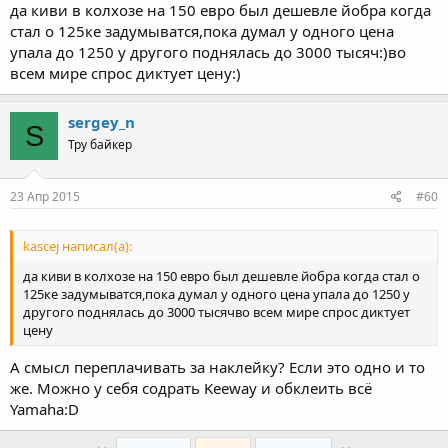
да киви в колхозе на 150 евро был дешевле йобра когда
стал о 125ке задумыватся,пока думал у одного цена
упала до 1250 у другого поднялась до 3000 тысяч:)во
всем мире спрос диктует цену:)
sergey_n
S
Тру байкер
23 Апр 2015
#60
kascej написал(а):
да киви в колхозе на 150 евро был дешевле йобра когда стал о
125ке задумыватся,пока думал у одного цена упала до 1250 у
другого поднялась до 3000 тысячво всем мире спрос диктует
цену
А смысл переплачивать за наклейку? Если это одно и то
же. Можно у себя содрать Keeway и обклеить всё
Yamaha:D