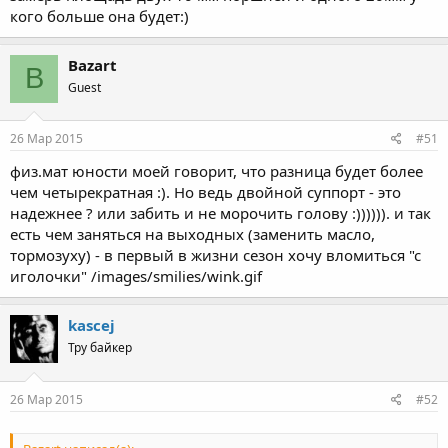
кого больше она будет:)
Bazart
B
Guest
26 Мар 2015
#51
физ.мат юности моей говорит, что разница будет более
чем четырекратная :). Но ведь двойной суппорт - это
надежнее ? или забить и не морочить голову :)))))). и так
есть чем заняться на выходных (заменить масло,
тормозуху) - в первый в жизни сезон хочу вломиться "с
иголочки" /images/smilies/wink.gif
kascej
Тру байкер
26 Мар 2015
#52