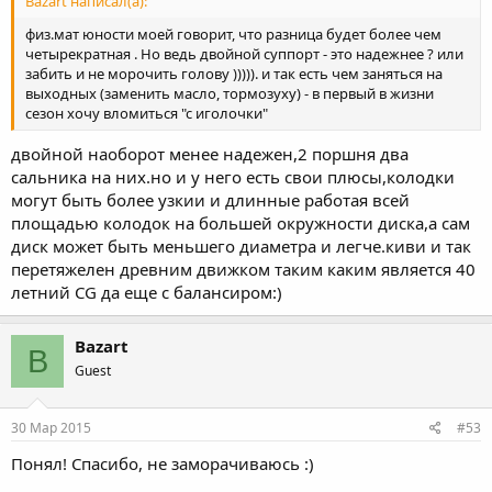
Bazart написал(а):
физ.мат юности моей говорит, что разница будет более чем
четырекратная . Но ведь двойной суппорт - это надежнее ? или
забить и не морочить голову ))))). и так есть чем заняться на
выходных (заменить масло, тормозуху) - в первый в жизни
сезон хочу вломиться "с иголочки"
двойной наоборот менее надежен,2 поршня два
сальника на них.но и у него есть свои плюсы,колодки
могут быть более узкии и длинные работая всей
площадью колодок на большей окружности диска,а сам
диск может быть меньшего диаметра и легче.киви и так
перетяжелен древним движком таким каким является 40
летний CG да еще с балансиром:)
Bazart
B
Guest
30 Мар 2015
#53
Понял! Спасибо, не заморачиваюсь :)