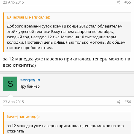
23 Апр 2015
#55
Вячеслав В. написал(а):
Доброго времени суток всем) В конце 2012 стал обладателем
этой чудесной техники Езжу на нем с апреля по октябрь,
каждый год, наездил 12 тыс. Менял на 10 тыс задние торм.
колодки. Поставил цепь с Явы. Лью только мотюль. Во общем
никаких проблем с ним.
за 12 мапедка уже наверно прикаталась,теперь можно на
всю отжигать:)
sergey_n
S
Тру байкер
23 Апр 2015
#56
kascej написал(а):
за 12 мапедка уже наверно прикаталась,теперь можно на всю
отжигать