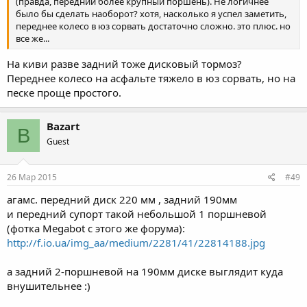
(правда, передний более крупный поршень). Не логичнее
было бы сделать наоборот? хотя, насколько я успел заметить,
переднее колесо в юз сорвать достаточно сложно. это плюс. но
все же...
На киви разве задний тоже дисковый тормоз?
Переднее колесо на асфальте тяжело в юз сорвать, но на
песке проще простого.
Bazart
B
Guest
26 Мар 2015
#49
агамс. передний диск 220 мм , задний 190мм
и передний супорт такой небольшой 1 поршневой
(фотка Megabot с этого же форума):
http://f.io.ua/img_aa/medium/2281/41/22814188.jpg
а задний 2-поршневой на 190мм диске выглядит куда
внушительнее :)