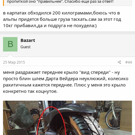
пропиткой оно "правильнее". Спасибо еще раз за ответ!
в карпатах обходился 200 килограмами,боюсь что в
альпы придется больше груза таскать.сам за этот год
10кг прибавил,да и подруга не похудела:)
Bazart
B
Guest
25 Мар 2015
#44
меня раздражает переднее крыло "вид спереди" - ну
просто блин шлем Дарта Вейдера неуклюжий, колесико
рахитичным кажется переднее. Плюс у меня это крыло
конкретно так коцнутое.