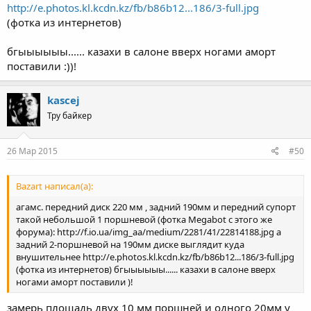
http://e.photos.kl.kcdn.kz/fb/b86b12...186/3-full.jpg
(фотка из интернетов)
бгыыыыыы...... казахи в салоне вверх ногами аморт
поставили :))!
kascej
Тру байкер
26 Мар 2015
#50
Bazart написал(а):
агамс. передний диск 220 мм , задний 190мм и передний супорт
такой небольшой 1 поршневой (фотка Megabot с этого же
форума): http://f.io.ua/img_aa/medium/2281/41/22814188.jpg а
задний 2-поршневой на 190мм диске выглядит куда
внушительнее http://e.photos.kl.kcdn.kz/fb/b86b12...186/3-full.jpg
(фотка из интернетов) бгыыыыыы...... казахи в салоне вверх
ногами аморт поставили )!
замерь площадь двух 10 мм поршней и одного 20мм у