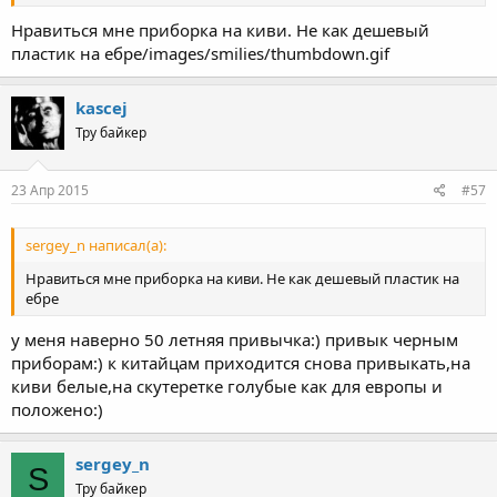
Нравиться мне приборка на киви. Не как дешевый
пластик на ебре/images/smilies/thumbdown.gif
kascej
Тру байкер
23 Апр 2015
#57
sergey_n написал(а):
Нравиться мне приборка на киви. Не как дешевый пластик на
ебре
у меня наверно 50 летняя привычка:) привык черным
приборам:) к китайцам приходится снова привыкать,на
киви белые,на скутеретке голубые как для европы и
положено:)
sergey_n
S
Тру байкер