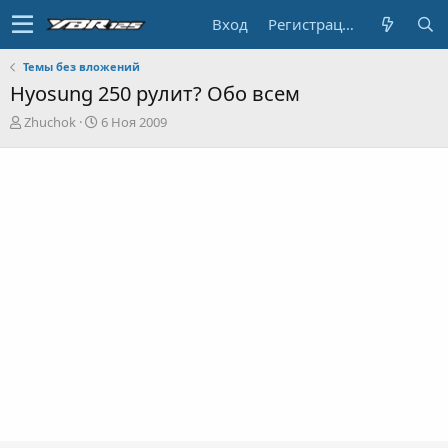
Вход
Регистрация
Темы без вложений
Hyosung 250 рулит? Обо всем
А
Д
Zhuchok
6 Ноя 2009
в
а
т
т
о
а
р
н
т
а
е
ч
м
а
ы
л
а