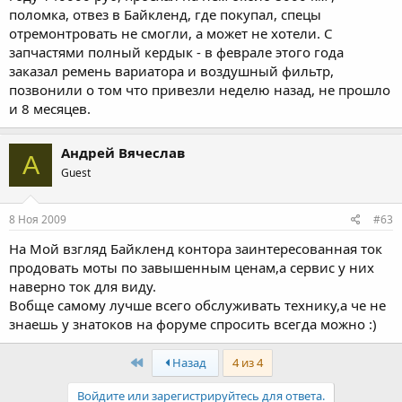
поломка, отвез в Байкленд, где покупал, спецы
отремонтровать не смогли, а может не хотели. С
запчастями полный кердык - в феврале этого года
заказал ремень вариатора и воздушный фильтр,
позвонили о том что привезли неделю назад, не прошло
и 8 месяцев.
Андрей Вячеслав
А
Guest
8 Ноя 2009
#63
На Мой взгляд Байкленд контора заинтересованная ток
продовать моты по завышенным ценам,а сервис у них
наверно ток для виду.
Вобще самому лучше всего обслуживать технику,а че не
знаешь у знатоков на форуме спросить всегда можно :)
First
Назад
4 из 4
Войдите или зарегистрируйтесь для ответа.