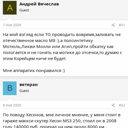
Андрей Вячеслав
А
Guest
7 Ноя 2009
#61
На мой взгляд если ТО проводить вовремя,заливать не
отечественное масло М8 :).а полсинтетику
Мотюль,Ликви Молли или Агип,пройти обкатку как
пологается и не гонять на мотике до отсечки,то думаю с
этим Корейцем ниче не будет.
Мне аппаратик понравился :)
ветеран
В
Guest
8 Ноя 2009
#62
По поводу Хесонов, мое личное мнение, у меня стоит в
гараже маккси-скутер Хесон MS3 250, стоил он в 2008
году 140000 руб, проехал на нем около 8000 км ,