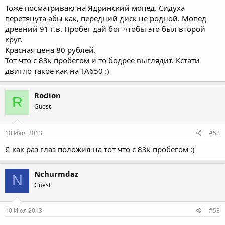
Тоже посматриваю на Ядринский мопед. Сидуха
перетянута абы как, передний диск не родной. Мопед
древний 91 г.в. Пробег дай бог чтобы это был второй
круг.
Красная цена 80 рублей.
Тот что с 83к пробегом и то бодрее выглядит. Кстати
двигло такое как на ТА650 :)
Rodion
R
Guest
10 Июл 2013
#52
Я как раз глаз положил на тот что с 83к пробегом :)
Nchurmdaz
N
Guest
10 Июл 2013
#53