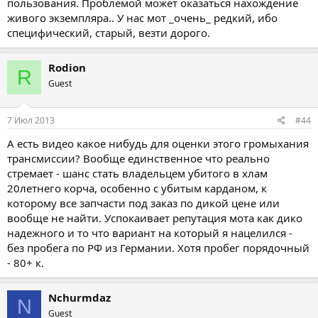
пользования. Проблемой может оказаться нахождение
живого экземпляра.. У нас мот _очень_ редкий, ибо
специфический, старый, везти дорого.
Rodion
R
Guest
7 Июл 2013
#44
А есть видео какое нибудь для оценки этого громыхания
трансмиссии? Вообще единственное что реально
стремает - шанс стать владельцем убитого в хлам
20летнего корча, особенно с убитым карданом, к
которому все запчасти под заказ по дикой цене или
вообще не найти. Успокаивает репутация мота как дико
надежного и то что вариант на который я нацелился -
без пробега по РФ из Германии. Хотя пробег порядочный
- 80+ к.
Nchurmdaz
N
Guest