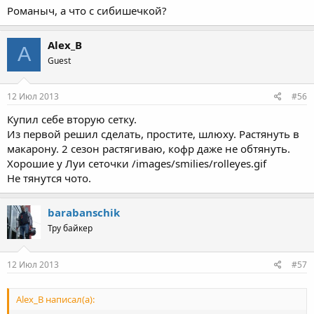
Романыч, а что с сибишечкой?
Alex_B
A
Guest
12 Июл 2013
#56
Купил себе вторую сетку.
Из первой решил сделать, простите, шлюху. Растянуть в
макарону. 2 сезон растягиваю, кофр даже не обтянуть.
Хорошие у Луи сеточки /images/smilies/rolleyes.gif
Не тянутся чото.
barabanschik
Тру байкер
12 Июл 2013
#57
Alex_B написал(а):