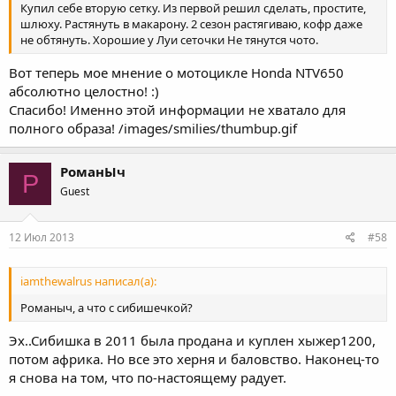
Купил себе вторую сетку. Из первой решил сделать, простите,
шлюху. Растянуть в макарону. 2 сезон растягиваю, кофр даже
не обтянуть. Хорошие у Луи сеточки Не тянутся чото.
Вот теперь мое мнение о мотоцикле Honda NTV650
абсолютно целостно! :)
Спасибо! Именно этой информации не хватало для
полного образа! /images/smilies/thumbup.gif
РоманЫч
Р
Guest
12 Июл 2013
#58
iamthewalrus написал(а):
Романыч, а что с сибишечкой?
Эх..Сибишка в 2011 была продана и куплен хыжер1200,
потом африка. Но все это херня и баловство. Наконец-то
я снова на том, что по-настоящему радует.