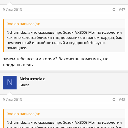
9 Июл 2013
#47
Rodion написал(а):
Nchurmdaz, а что скажешь про Suzuki VX800? Мот по идеологии
как мне кажется близок к нтв, дорожник с в-твином, кардан, бак
немаленький и такой же старый и недорогой Но чуток
помощнее.
зачем тебе все эти корчи? Захочешь поменять, не
продашь ведь.
Nchurmdaz
N
Guest
9 Июл 2013
#48
Rodion написал(а):
Nchurmdaz, а что скажешь про Suzuki VX800? Мот по идеологии
как мне кажется близок к нтв, дорожник с в-твином, кардан, бак