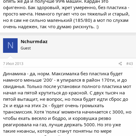
опять же да и получше 99% машин. Кардан это
офигенно. Бак здоровый, жрет умеренно, без пластика -
просто мечта. Немного пугает что он тяжелый и старый,
но я сам не сильно маленький (185/80) а мот по слухам
очень надежен, так что думаю рискнуть. :)
Nchurmdaz
N
Guest
7 Июл 2013
#43
Динамика - да, норм. Максималка без пластика будет
намного меньше '200' - я упирался в район 170ти, и до
свиданья. Только после установки полного пластика мот
начал на пятой крутиться до красной. С двух тысяч на
пятой вытащит, не вопрос, но пока будет идти сброс до
2к и езда на этих 2к - будет очень громыхать
трансмиссия. Хотя 'полка' момента начинается с 3000, но
чтобы ехать весело и бодро, и коровушка резво
реагировала на газ, лучше держать 5000. Но это уже
такие нюансы, которые станут понятны по мере