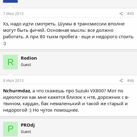
7 Июл 2013
#45
Хз, надо идти смотреть. Шумы в трансмиссии вполне
могут быть фичей. Основная мысль: все должно
работать. А при 80 тыкм пробега - еще и недорого стоить
:)
Rodion
R
Guest
9 Июл 2013
#46
Nchurmdaz
, а что скажешь про Suzuki VX800? Мот по
идеологии как мне кажется близок к нтв, дорожник с в-
твином, кардан, бак немаленький и такой же старый и
недорогой :) Но чуток помощнее.
PROdj
P
Guest