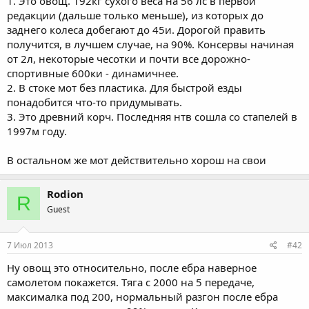
1. Это овощ. 192кг сухого веса на 56 лс в первой
редакции (дальше только меньше), из которых до
заднего колеса добегают до 45и. Дорогой править
получится, в лучшем случае, на 90%. Консервы начиная
от 2л, некоторые чесотки и почти все дорожно-
спортивные 600ки - динамичнее.
2. В стоке мот без пластика. Для быстрой езды
понадобится что-то придумывать.
3. Это древний корч. Последняя нтв сошла со стапелей в
1997м году.
В остальном же мот действительно хорош на свои
Rodion
R
Guest
7 Июл 2013
#42
Ну овощ это относительно, после ебра наверное
самолетом покажется. Тяга с 2000 на 5 передаче,
максималка под 200, нормальный разгон после ебра