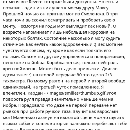
от меня все Revere которые были доступны. Но есть и
позитив - один из них ушел к моему другу Максу.
Прошлой ночью он пригнал мот из Смоленска. В три
часа ночи выскочил осматривать и пробовать свою
мечту. Несмотря на годы мот выглядит как новый. О
возрасте напоминает лишь небольшая коррозия на
некоторых болтах. Состояние насколько я могу судить
отличное. Бак е%%ть какой здоровенный :) Вес мота не
чувствуется совсем, ну кроме как если толкать его
ногами. Совсем по другому управляется и поворачивает,
непохоже на йобра. Коробка четкая, только нейтраль
хрен поймаешь. Может быть дело привычки. Двигло
адски тянет :) на второй передаче 80 это где-то 2/3
тахометра. По моему разгон на первой и второй вообще
одинаковый, на третьей чуток помедленнее. Я
впечатлен. Кардан - /images/smilies/thumbup.gif Угол
поворота руля правда значительно меньше чем на
йобре. Порадовало что даже на первой передаче нет
рывков при работе ручкой газа. Звучит как взрослый
мот! Маленько газанув на выжатой сцепе можно шугать
всяких собак и кошек которые вальяжно перебегают тебе
дорогу. Водяное охлаждение, вентилятор, не