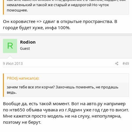
немаленький и такой же старый и недорогой Но чуток
помощнее.
Он коровистее => сдвиг в открытые пространства. В
городе будет хуже, инфа 100%.
Rodion
R
Guest
9 Июл 2013
#49
PROdj написал(а):
зачем тебе все эти корчи? Захочешь поменять, не продашь
ведь.
Вообще да, есть такой момент. Вот на авто.ру например
по нтв650 объява чувака из г.Ядрин уже год где-то висит.
Мне кажется просто модель не на слуху, непопулярна,
поэтому не берут.