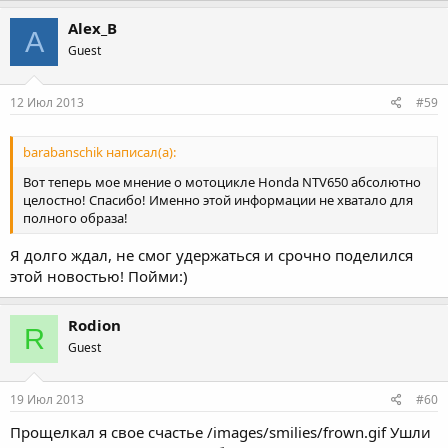
Alex_B
A
Guest
12 Июл 2013
#59
barabanschik написал(а):
Вот теперь мое мнение о мотоцикле Honda NTV650 абсолютно
целостно! Спасибо! Именно этой информации не хватало для
полного образа!
Я долго ждал, не смог удержаться и срочно поделился
этой новостью! Пойми:)
Rodion
R
Guest
19 Июл 2013
#60
Прощелкал я свое счастье /images/smilies/frown.gif Ушли