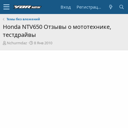
Вход
Регистрация
Темы без вложений
Honda NTV650 Отзывы о мототехнике,
тестдрайвы
А
Д
Nchurmdaz
8 Янв 2010
в
а
т
т
о
а
р
н
т
а
е
ч
м
а
ы
л
а