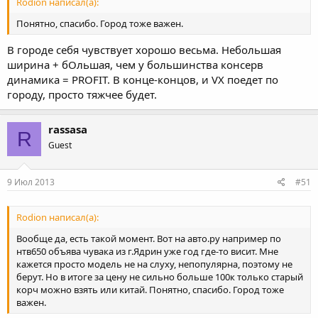
Rodion написал(а):
Понятно, спасибо. Город тоже важен.
В городе себя чувствует хорошо весьма. Небольшая
ширина + бОльшая, чем у большинства консерв
динамика = PROFIT. В конце-концов, и VX поедет по
городу, просто тяжчее будет.
rassasa
R
Guest
9 Июл 2013
#51
Rodion написал(а):
Вообще да, есть такой момент. Вот на авто.ру например по
нтв650 объява чувака из г.Ядрин уже год где-то висит. Мне
кажется просто модель не на слуху, непопулярна, поэтому не
берут. Но в итоге за цену не сильно больше 100к только старый
корч можно взять или китай. Понятно, спасибо. Город тоже
важен.