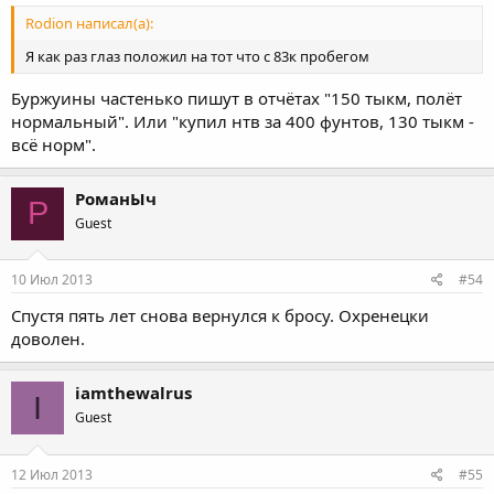
Rodion написал(а):
Я как раз глаз положил на тот что с 83к пробегом
Буржуины частенько пишут в отчётах "150 тыкм, полёт
нормальный". Или "купил нтв за 400 фунтов, 130 тыкм -
всё норм".
РоманЫч
Р
Guest
10 Июл 2013
#54
Спустя пять лет снова вернулся к бросу. Охренецки
доволен.
iamthewalrus
I
Guest
12 Июл 2013
#55