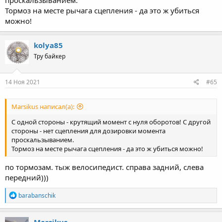
проскальзыванием.
Тормоз на месте рычага сцепления - да это ж убиться
можно!
kolya85
Тру байкер
14 Ноя 2021
#65
Marsikus написал(а):
С одной стороны - крутящий момент с нуля оборотов! С другой
стороны - нет сцепления для дозировки момента
проскальзыванием.
Тормоз на месте рычага сцепления - да это ж убиться можно!
по тормозам. тыж велосипедист. справа задний, слева
передний)))
R
barabanschik
e
a
c