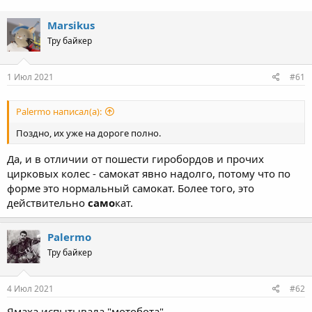
Marsikus
Тру байкер
1 Июл 2021
#61
Palermo написал(а):
Поздно, их уже на дороге полно.
Да, и в отличии от пошести гиробордов и прочих
цирковых колес - самокат явно надолго, потому что по
форме это нормальный самокат. Более того, это
действительно
само
кат.
Palermo
Тру байкер
4 Июл 2021
#62
Ямаха испытывала "мотобота".