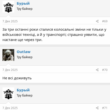
Бурый
Тру байкер
7 Дек 2025
#69
За три останні роки сталися колосальні зміни не тільки у
військової техніці, а й у транспорті; страшно уявити, що
настане ще через три.
Outlaw
Тру байкер
7 Дек 2025
#70
Не всі доживуть
Бурый
Тру байкер
7 Дек 2025
#71