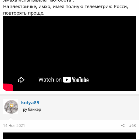
На электричке, имхо, имея полную телеметрию Росси,
повторять проще.
kolya85
Тру байкер
14 Ноя 2021
#63