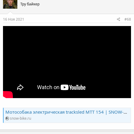
Тру байкер
16 Ноя 2021
#68
Мотособака электрическая tracksled MTT 154 | SNOW-BIKE
snow-bike.ru