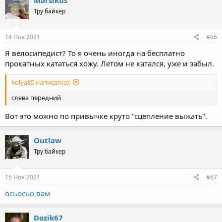
Marsikus
t
Тру байкер
i
o
n
s
14 Ноя 2021
#66
:
Я велосипедист? То я очень иногда на бесплатно
прокатных кататься хожу. Летом не катался, уже и забыл.
kolya85 написал(а):
слева передний
Вот это можно по привычке круто "сцепление выжать".
Outlaw
Тру байкер
15 Ноя 2021
#67
осьосьо вам
Dozik67