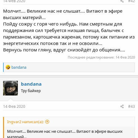
s
14 Фев 2020
#42
:
Молчит.... Великие нас не слышат.... Витают в эфире
высших материй...
Пойду сожру с горя чего нибудь. Нам смертным для
поддержания сил требуется низшая пища, балычек с
пармезаном, картошечка жареная, потому как питание из
энергетических потоков так и не освоили...
Вернусь потом гляну, вдруг снизойдёт до общения....
Последнее редактирование:
14 Фев 2020
R
bandana
e
a
c
bandana
t
Тру байкер
i
o
n
s
14 Фев 2020
#43
:
Ingvar2 написал(а):
Молчит.... Великие нас не слышат.... Витают в эфире высших
материй...