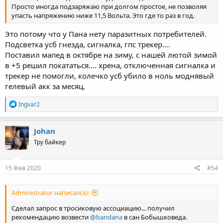
Просто иногда подзаряжаю при долгом простое, не позволяя
упасть напряжению ниже 11,5 Вольта. Это где то раз в год.
Это потому что у Пана нету паразитных потребителей.
Подсветка усб гнезда, сигналка, гпс трекер....
Поставил мапед в октябре на зиму, с нашей лютой зимой
в +5 решил покататься.... хрена, отключенная сигналка и
трекер не помогли, колечко усб убило в ноль моднявый
гелевый акк за месяц.
R
Ingvar2
e
a
c
Johan
t
Тру байкер
i
o
n
s
15 Фев 2020
#54
:
Administrator написал(а):
Сделал запрос в тросиковую ассоциацию... получил
рекомендацию возвести
@bandana
в сан Бобышковеда.