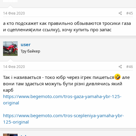
o
n
s
14 Фев 2020
#45
:
а кто подскажет как правильно обзываются тросики газа
и сцепления(или ссылку), хочу купить про запас
user
Тру байкер
14 Фев 2020
#46
Так і називається - токо юбр через ігрек пишеться
але
вони там здається можуть бути різні дивлячись який
карб
https://www.begemoto.com/tros-gaza-yamaha-ybr-125-
original
https://www.begemoto.com/tros-scepleniya-yamaha-ybr-
125-original