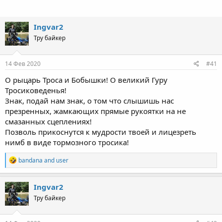
Ingvar2
Тру байкер
14 Фев 2020
#41
О рыцарь Троса и Бобышки! О великий Гуру
Тросиковеденья!
Знак, подай нам знак, о том что слышишь нас
презренных, жамкающих прямые рукоятки на не
смазанных сцеплениях!
Позволь прикоснутся к мудрости твоей и лицезреть
нимб в виде тормозного тросика!
R
bandana
and
user
e
a
c
Ingvar2
t
Тру байкер
i
o
n