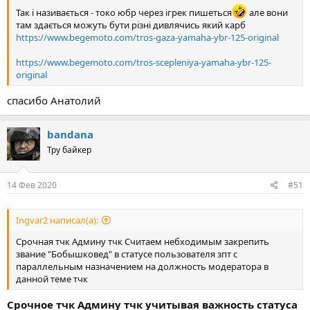
Так і називається - токо юбр через ігрек пишеться
але вони
там здається можуть бути різні дивлячись який карб
https://www.begemoto.com/tros-gaza-yamaha-ybr-125-original
https://www.begemoto.com/tros-scepleniya-yamaha-ybr-125-
original
спасибо Анатолий
bandana
Тру байкер
14 Фев 2020
#51
Ingvar2 написал(а):
Срочная тчк Админу тчк Считаем небходимым закрепить
звание "Бобышковед" в статусе пользователя зпт с
параллельным назначением на должность модератора в
данной теме тчк
Срочное тчк Админу тчк учитывая важность статуса