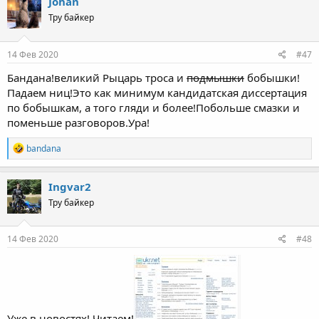
Johan
Тру байкер
14 Фев 2020
#47
Бандана!великий Рыцарь троса и
подмышки
бобышки!
Падаем ниц!Это как минимум кандидатская диссертация
по бобышкам, а того гляди и более!Побольше смазки и
поменьше разговоров.Ура!
R
bandana
e
a
c
Ingvar2
t
Тру байкер
i
o
n
s
14 Фев 2020
#48
:
Уже в новостях! Читаем!