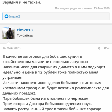
Зарядил и не таскай.
Последнее редактирование:
15 Фев 2020
R
Ingvar2
e
a
c
tim2813
t
Тру байкер
i
o
n
s
16 Фев 2020
#59
:
В качестве заготовок для бобышек купил в
хозяйственном магазине несколько латунных
наконечников для сварки: их диаметр в 6 мм подходит
идеально и цена в 12 рублей тоже полностью меня
устраивает.
Из части наконечников сделал бобышки с винтовым
креплением троса( они будут лежать в ремкомплекте для
дальних поездок).
Пара бобышек была изготовлена по чертежам
Профессора и Доктора Бобышковедческих наук.
Запаять распушенный трос в такой бобышке гораздо