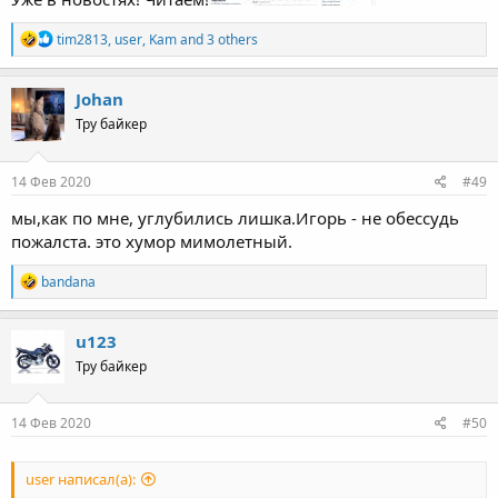
R
tim2813
,
user
,
Kam
and 3 others
e
a
c
Johan
t
Тру байкер
i
o
n
s
14 Фев 2020
#49
:
мы,как по мне, углубились лишка.Игорь - не обессудь
пожалста. это хумор мимолетный.
R
bandana
e
a
c
u123
t
Тру байкер
i
o
n
s
14 Фев 2020
#50
:
user написал(а):