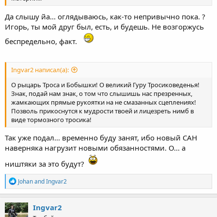
Да слышу йа... оглядываюсь, как-то непривычно пока. ?
Игорь, ты мой друг был, есть, и будешь. Не возгоржусь
беспредельно, факт.
Ingvar2 написал(а):
О рыцарь Троса и Бобышки! О великий Гуру Тросиковеденья!
Знак, подай нам знак, о том что слышишь нас презренных,
жамкающих прямые рукоятки на не смазанных сцеплениях!
Позволь прикоснутся к мудрости твоей и лицезреть нимб в
виде тормозного тросика!
Так уже подал... временно буду занят, ибо новый САН
наверняка нагрузит новыми обязанностями. О... а
ништяки за это будут?
R
Johan
and
Ingvar2
e
a
c
Ingvar2
t