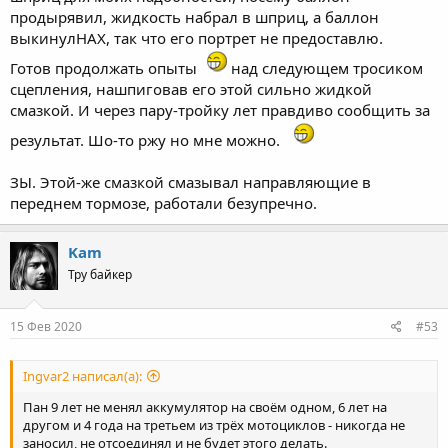
продырявил, жидкость набрал в шприц, а баллон
выкинулНАХ, так что его портрет не предоставлю.
Готов продолжать опыты
над следующем тросиком
сцепления, нашпиговав его этой сильно жидкой
смазкой. И через пару-тройку лет правдиво сообщить за
результат. Шо-то ржу но мне можно.
ЗЫ. Этой-же смазкой смазывал направляющие в
переднем тормозе, работали безупречно.
Kam
Тру байкер
15 Фев 2020
#53
Ingvar2 написал(а):
Пан 9 лет не менял аккумулятор на своём одном, 6 лет на
другом и 4 года на третьем из трёх мотоциклов - никогда не
заносил, не отсоединял и не будет этого делать.