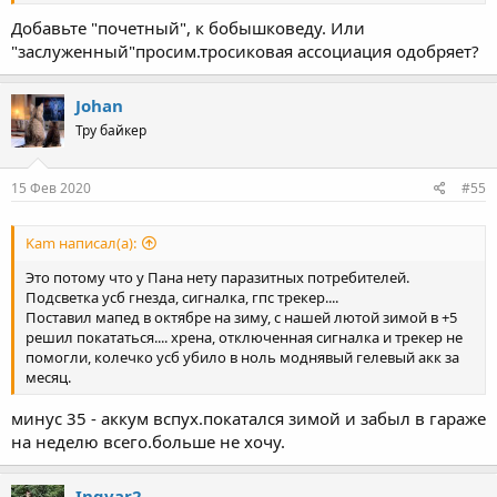
Добавьте "почетный", к бобышковеду. Или
"заслуженный"просим.тросиковая ассоциация одобряет?
Johan
Тру байкер
15 Фев 2020
#55
Kam написал(а):
Это потому что у Пана нету паразитных потребителей.
Подсветка усб гнезда, сигналка, гпс трекер....
Поставил мапед в октябре на зиму, с нашей лютой зимой в +5
решил покататься.... хрена, отключенная сигналка и трекер не
помогли, колечко усб убило в ноль моднявый гелевый акк за
месяц.
минус 35 - аккум вспух.покатался зимой и забыл в гараже
на неделю всего.больше не хочу.
Ingvar2