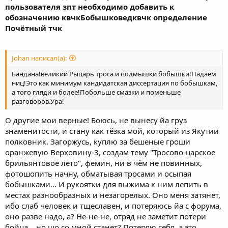
пользователя зпт необходимо добавить к
обозначению квчкБобышковедквчк определение
Почётный тчк
Johan написал(а):
Бандана!великий Рыцарь троса и
подмышки
бобышки!Падаем
ниц!Это как минимум кандидатская диссертация по бобышкам,
а того гляди и более!Побольше смазки и поменьше
разговоров.Ура!
О другие мои верные! Боюсь, не вынесу йа груз
знаменитости, и стану как тёзка мой, который из Якутии
полковник. Загоржусь, куплю за бешеные гроши
оранжевую Верховину-3, создам тему "Тросово-царское
брильянтовое лето", фемин, ни в чём не повинных,
фотошопить начну, обматывая тросами и осыпая
бобышками... И рукоятки для выжима к ним лепить в
местах разнообразных и незагорелых. Оно меня затянет,
ибо слаб человек и тщеславен, и потеряюсь йа с форума,
оно разве надо, а? Не-не-не, отряд не заметит потери
бойца... но шо со мной станет? Потеряю себя, а это