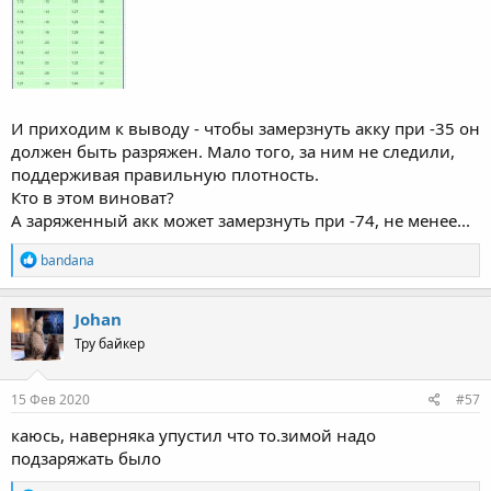
И приходим к выводу - чтобы замерзнуть акку при -35 он
должен быть разряжен. Мало того, за ним не следили,
поддерживая правильную плотность.
Кто в этом виноват?
А заряженный акк может замерзнуть при -74, не менее...
R
bandana
e
a
c
Johan
t
Тру байкер
i
o
n
s
15 Фев 2020
#57
:
каюсь, наверняка упустил что то.зимой надо
подзаряжать было