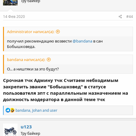
Тру байкер
i
o
n
s
14 Фев 2020
#44
:
Administrator написал(а):
получил рекомендацию возвести
@bandana
в сан
Бобышковеда.
bandana написал(а):
О... а ништяки за это будут?
Срочная тчк Админу тчк Считаем небходимым
закрепить звание "Бобышковед" в статусе
пользователя зпт с параллельным назначением на
должность модератора в данной теме тчк
R
bandana
,
Johan
and
user
e
a
c
u123
t
Тру байкер
i