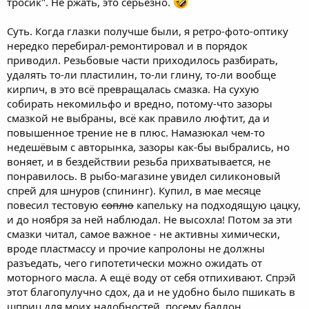
тросик". Не ржать, это серьёзно.
Суть. Когда глазки получше были, я ретро-фото-оптику
нередко перебирал-ремонтировал и в порядок
приводил. Резьбовые части приходилось разбирать,
удалять то-ли пластилин, то-ли глину, то-ли вообще
кирпич, в это всё превращалась смазка. На сухую
собирать некомильфо и вредно, потому-что зазоры
смазкой не выбраны, всё как правило люфтит, да и
повышенное трение не в плюс. Намазюкал чем-то
недешёвым с авторынка, зазоры как-бы выбрались, но
воняет, и в бездействии резьба прихватывается, не
понравилось. В рыбо-магазине увидел силиконовый
спрей для шнуров (спининг). Купил, в мае месяце
повесил тестовую
соплю
капельку на подходящую цацку,
и до ноября за ней наблюдал. Не высохла! Потом за эти
смазки читал, самое важное - не активны химически,
вроде пластмассу и прочие капролоны не должны
разъедать, чего гипотетически можно ожидать от
моторного масла. А ещё воду от себя отпихивают. Спрэй
этот благопулучно сдох, да и не удобно было пшикать в
шприц для моих надобностей, посему баллон