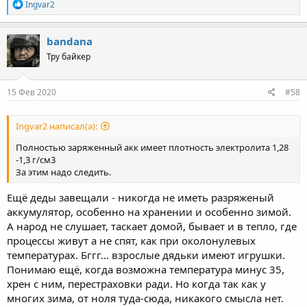
R
Ingvar2
e
a
c
bandana
t
Тру байкер
i
o
n
s
15 Фев 2020
#58
:
Ingvar2 написал(а):
Полностью заряженный акк имеет плотность электролита 1,28
-1,3 г/см3
За этим надо следить.
Ещё деды завещали - никогда не иметь разряженый
аккумулятор, особенно на хранении и особенно зимой.
А народ не слушает, таскает домой, бывает и в тепло, где
процессы живут а не спят, как при околонулевых
температурах. Бггг... взрослые дядьки имеют игрушки.
Понимаю ещё, когда возможна температура минус 35,
хрен с ним, перестраховки ради. Но когда так как у
многих зима, от ноля туда-сюда, никакого смысла нет.