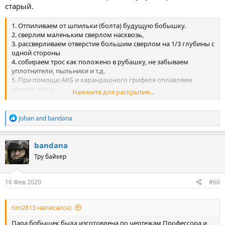
старый.
1. Отпиливаем от шпильки (болта) будущую бобышку.
2. сверлим маленьким сверлом насквозь,
3. рассверливаем отверстие большим сверлом на 1/3 глубины с
одной стороны
4. собираем трос как положено в рубашку, не забываем
уплотнители, пыльники и т.д.
5. При помощи АКБ и карандашного грифеля оплавляем
кончик троса.
Нажмите для раскрытия...
R
Johan
and
bandana
e
a
c
bandana
t
Тру байкер
i
o
n
s
16 Фев 2020
#60
:
tim2813 написал(а):
Пара бобышек была изготовлена по чертежам Профессора и