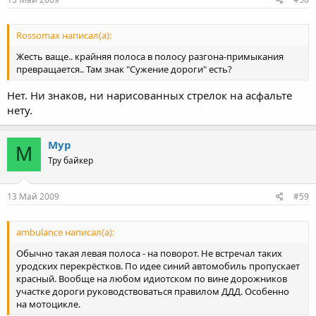
Rossomax написал(а):
Жесть ваще.. крайняя полоса в полосу разгона-примыкания
превращается.. Там знак "Сужение дороги" есть?
Нет. Ни знаков, ни нарисованных стрелок на асфальте
нету.
Мур
М
Тру байкер
13 Май 2009
#59
ambulance написал(а):
Обычно такая левая полоса - на поворот. Не встречал таких
уродских перекрёстков. По идее синий автомобиль пропускает
красный. Вообще на любом идиотском по вине дорожников
участке дороги руководствоваться правилом ДДД. Особенно
на мотоцикле.