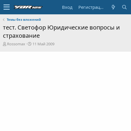
Вход
Регистрация
Темы без вложений
тест. Светофор Юридические вопросы и
страхование
А
Д
Rossomax
11 Май 2009
в
а
т
т
о
а
р
н
т
а
е
ч
м
а
ы
л
а