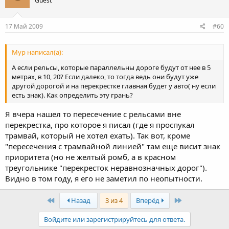
Guest
17 Май 2009
#60
Мур написал(а):
А если рельсы, которые параллельны дороге будут от нее в 5
метрах, в 10, 20? Если далеко, то тогда ведь они будут уже
другой дорогой и на перекрестке главная будет у авто( ну если
есть знак). Как определить эту грань?
Я вчера нашел то пересечение с рельсами вне
перекрестка, про которое я писал (где я проспукал
трамвай, который не хотел ехать). Так вот, кроме
"пересечения с трамвайной линией" там еще висит знак
приоритета (но не желтый ромб, а в красном
треугольнике "перекресток неравнозначных дорог").
Видно в том году, я его не заметил по неопытности.
First
Last
Назад
3 из 4
Вперёд
Войдите или зарегистрируйтесь для ответа.