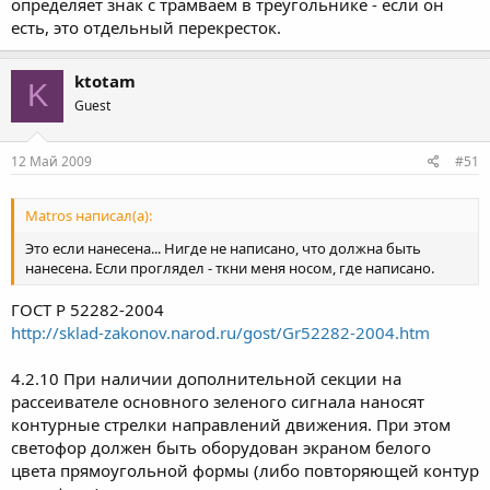
определяет знак с трамваем в треугольнике - если он
есть, это отдельный перекресток.
ktotam
K
Guest
12 Май 2009
#51
Matros написал(а):
Это если нанесена... Нигде не написано, что должна быть
нанесена. Если проглядел - ткни меня носом, где написано.
ГОСТ Р 52282-2004
http://sklad-zakonov.narod.ru/gost/Gr52282-2004.htm
4.2.10 При наличии дополнительной секции на
рассеивателе основного зеленого сигнала наносят
контурные стрелки направлений движения. При этом
светофор должен быть оборудован экраном белого
цвета прямоугольной формы (либо повторяющей контур