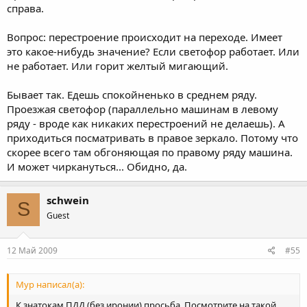
справа.
Вопрос: перестроение происходит на переходе. Имеет
это какое-нибудь значение? Если светофор работает. Или
не работает. Или горит желтый мигающий.
Бывает так. Едешь спокойненько в среднем ряду.
Проезжая светофор (параллельно машинам в левому
ряду - вроде как никаких перестроений не делаешь). А
приходиться посматривать в правое зеркало. Потому что
скорее всего там обгоняющая по правому ряду машина.
И может чиркануться... Обидно, да.
schwein
S
Guest
12 Май 2009
#55
Мур написал(а):
К знатокам ПДД (без иронии) просьба. Посмотрите на такой