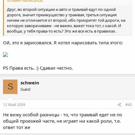
schwein написал(а):
Друг, во второй ситуации и авто и трамвай едут по одной
дороге, значит преимущество у трамвая, третья ситуация
ничем не отличается от второй, ибо приоритет той дороги, на
которую заворачиваем - не важен, важет тока тот, с какой. И
вообще, у тебя права-то есть? Это же все есть в правилах.
Ой, это я зарисовался. Я хотел нарисовать типа этого:
PS Права есть. :) Сдавал честно.
schwein
S
Guest
12 Май 2009
#45
Не вижу особой разницы - то, что трамвай едет не по
общий проезжей часте, не играет ни какой роли, т.е.
ответ тот же