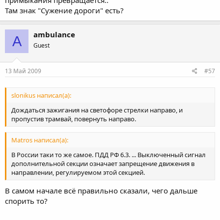
примыкания превращается..
Там знак "Сужение дороги" есть?
ambulance
A
Guest
13 Май 2009
#57
slonikus написал(а):
Дождаться зажигания на светофоре стрелки направо, и
пропустив трамвай, повернуть направо.
Matros написал(а):
В России таки то же самое. ПДД РФ 6.3. ... Выключенный сигнал
дополнительной секции означает запрещение движения в
направлении, регулируемом этой секцией.
В самом начале всё правильно сказали, чего дальше
спорить то?