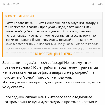
12 Май 2009
#48
schwein написал(а):
Вот ты права имеешь, и то не знаешь, что в ситуации, которую
ты нарисовал, трамвай пропускать надо, а вот какой-нить
чувак вообще без прав уж и подавно. Вот он под трамвай
потом попадет и от него ниче не останется - а все потому что
какие-то правила было лень учить. Трамвай он тока свиду
кажется медленным и неопасным. Это у нас в Питере (в городе
где в блокаду по трамвайным рельсам возили муку!) трамваи в
запущенном состоянии и еле ездят, а в столице насколько я
Нажмите для раскрытия...
знаю носятся будь здоров! Да чего в столице - Волгоградский
метротрам вполне себе скоростой. А вот вы элементарных
Застыдил/images/smilies/redface.gif Не потому, что я
правил не знаете, уважаемые, стыдно...
правил не знаю (10 лет работал водителем, трамваями
не переезжен, на штрафах и авариях не разорен:) ), а
потому что "гоню". Говорю, не подумав.
И с рисунками запарился, получается не совсем то, что я
хочу сказать.
В последнем случае меня интересовало следующее.
Вот трамвайные пути идут рядом с проезжей частью и