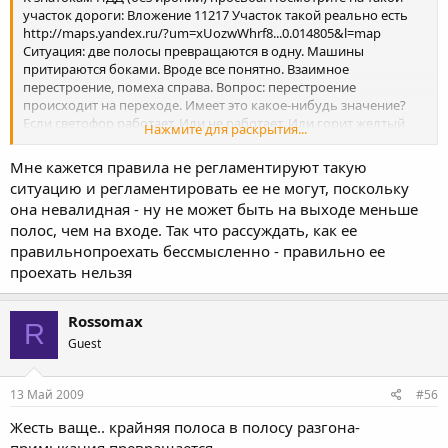
участок дороги: Вложение 11217 Участок такой реально есть
http://maps.yandex.ru/?um=xUozwWhrf8...0.014805&l=map
Ситуация: две полосы превращаются в одну. Машины
притираются боками. Вроде все понятно. Взаимное
перестроение, помеха справа. Вопрос: перестроение
происходит на переходе. Имеет это какое-нибудь значение?
Если светофор работает. Или не работает. Или горит желтый
Нажмите для раскрытия...
мигающий. Бывает так. Едешь спокойненько в среднем ряду.
Проезжая светофор (параллельно машинам в левому ряду -
Мне кажется правила не регламентируют такую
вроде как никаких перестроений не делаешь). А приходиться
ситуацию и регламентировать ее не могут, поскольку
посматривать в правое зеркало. Потому что скорее всего там
она невалидная - ну не может быть на выходе меньше
обгоняющая по правому ряду машина. И может чиркануться...
полос, чем на входе. Так что рассуждать, как ее
Обидно, да.
правильнопроехать бессмысленно - правильно ее
проехать нельзя
Rossomax
R
Guest
13 Май 2009
#56
Жесть ваще.. крайняя полоса в полосу разгона-