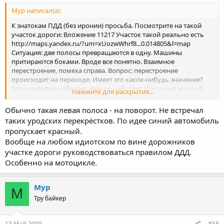
Мур написал(а):
К знатокам ПДД (без иронии) просьба. Посмотрите на такой
участок дороги: Вложение 11217 Участок такой реально есть
http://maps.yandex.ru/?um=xUozwWhrf8...0.014805&l=map
Ситуация: две полосы превращаются в одну. Машины
притираются боками. Вроде все понятно. Взаимное
перестроение, помеха справа. Вопрос: перестроение
происходит на переходе. Имеет это какое-нибудь значение?
Если светофор работает. Или не работает. Или горит желтый
Нажмите для раскрытия...
мигающий. Бывает так. Едешь спокойненько в среднем ряду.
Проезжая светофор (параллельно машинам в левому ряду -
Обычно такая левая полоса - на поворот. Не встречал
вроде как никаких перестроений не делаешь). А приходиться
таких уродских перекрёстков. По идее синий автомобиль
посматривать в правое зеркало. Потому что скорее всего там
пропускает красный.
обгоняющая по правому ряду машина. И может чиркануться...
Вообще на любом идиотском по вине дорожников
Обидно, да.
участке дороги руководствоваться правилом ДДД.
Особенно на мотоцикле.
Мур
М
Тру байкер
13 Май 2009
#58