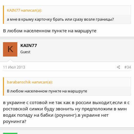
KAIN77 написал(а):
а мне в крыму карточку брать или сразу возле границы?
В любом населенном пункте на маршруте
KAIN77
K
Guest
11 Июл 2013
#34
barabanschik написал(а):
В любом населенном пункте на маршруте
в украине с сотовой не так как в россии выходит,если я с
ростовской симки буду звонить ну предположим в мин
водах попаду на бабки (роунинг).в украине нет
роунинга?