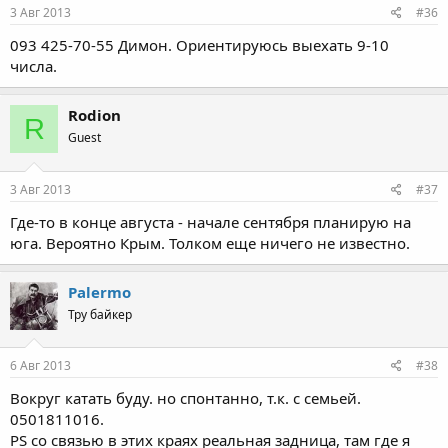
3 Авг 2013
#36
093 425-70-55 Димон. Ориентируюсь выехать 9-10
числа.
Rodion
R
Guest
3 Авг 2013
#37
Где-то в конце августа - начале сентября планирую на
юга. Вероятно Крым. Толком еще ничего не известно.
Palermo
Тру байкер
6 Авг 2013
#38
Вокруг катать буду. но спонтанно, т.к. с семьей.
0501811016.
PS со связью в этих краях реальная задница, там где я