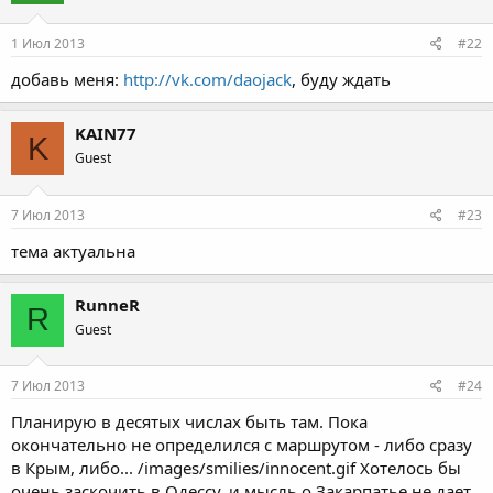
1 Июл 2013
#22
добавь меня:
http://vk.com/daojack
, буду ждать
KAIN77
K
Guest
7 Июл 2013
#23
тема актуальна
RunneR
R
Guest
7 Июл 2013
#24
Планирую в десятых числах быть там. Пока
окончательно не определился с маршрутом - либо сразу
в Крым, либо... /images/smilies/innocent.gif Хотелось бы
очень заскочить в Одессу, и мысль о Закарпатье не дает