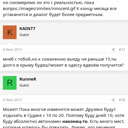
но соизмеримо ли это с реальностью, пока
вопрос./images/smilies/innocent.gif К концу месяца все
устаканится и диалог будет более предметным.
KAIN77
K
Guest
8 Июл 2013
#27
мнеб с тобой,но к сожалению выеду не раньше 15.ты
долго в крыму будеш?может в одессу вдвоём получится?
RunneR
R
Guest
9 Июл 2013
#28
Может! Пока многое изменится может. Друзяки будут
отдыхать в Судаке с 10 по 20. Поэтому буду дней 10, хотя
буду абсолютно автономен
наконец-то
. Есть много мест,
которые хотелось бы повидать. Думаю, что решения