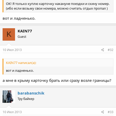
ОК! Я только куплю карточку накануне поездки и скину номер.
(ибо если возьму свои номера, можно считать отдых пропал )
вот и ладненько.
KAIN77
K
Guest
10 Июл 2013
#32
KAIN77 написал(а):
вот и ладненько.
а мне в крыму карточку брать или сразу возле границы?
barabanschik
Тру байкер
10 Июл 2013
#33