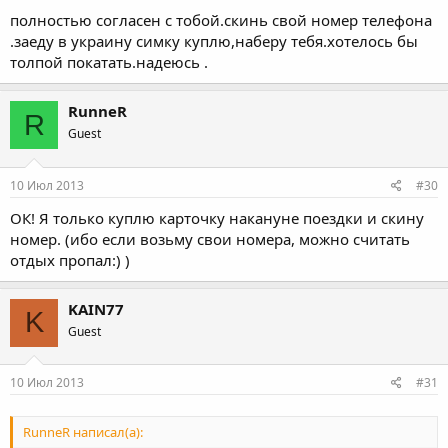
полностью согласен с тобой.скинь свой номер телефона
.заеду в украину симку куплю,наберу тебя.хотелось бы
толпой покатать.надеюсь .
RunneR
R
Guest
10 Июл 2013
#30
ОК! Я только куплю карточку накануне поездки и скину
номер. (ибо если возьму свои номера, можно считать
отдых пропал:) )
KAIN77
K
Guest
10 Июл 2013
#31
RunneR написал(а):