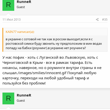
RunneR
R
Guest
11 Июл 2013
#35
KAIN77 написал(а):
в украине с сотовой не так как в россии выходит,если я с
ростовской симки буду звонить ну предположим в мин водах
попаду на бабки (роунинг).в украине нет роунинга?
У нас пофик - хоть с Луганской во Львовскую, хоть с
Черниговской в Крым - все в рамках тарифа. Есть
нюансы, наверное, но о роуминге внутри страны я не
слышал./images/smilies/innocent.gif Покупай любую
карточку, переходи на любой удобный тариф и
пользуйся без проблем!
RunneR
R
Guest