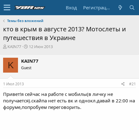
Вход
Регистрация
Темы без вложений
кто в крым в августе 2013? Мотослеты и
путешествия в Украине
А
Д
KAIN77
12 Июн 2013
в
а
т
т
KAIN77
K
о
а
Guest
р
н
т
а
е
ч
1 Июл 2013
#21
м
а
ы
л
Привет!я сейчас на работе с мобилы(в личку не
а
получается).скайпа нет есть вк и однокл.давай в 22:00 на
форуме,попробуем переговорить.