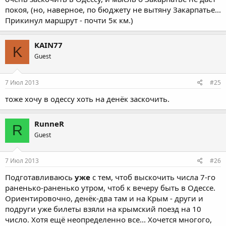
покоя, (но, наверное, по бюджету не вытяну Закарпатье...
Прикинул маршрут - почти 5к км.)
KAIN77
K
Guest
7 Июл 2013
#25
тоже хочу в одессу хоть на денёк заскочить.
RunneR
R
Guest
7 Июл 2013
#26
Подготавливаюсь
уже
с тем, чтоб выскочить числа 7-го
раненько-раненько утром, чтоб к вечеру быть в Одессе.
Ориентировочно, денёк-два там и на Крым - други и
подруги уже билеты взяли на крымский поезд на 10
число. Хотя ещё неопределенно все... Хочется многого,