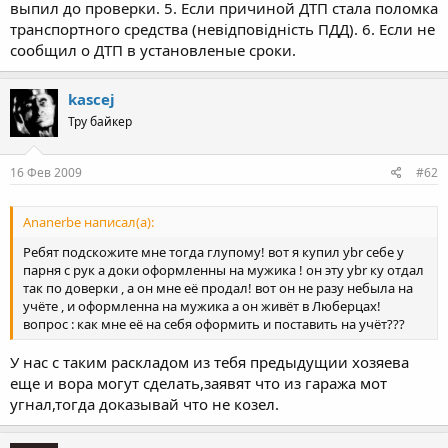
выпил до проверки. 5. Если причиной ДТП стала поломка
транспортного средства (невідповідність ПДД). 6. Если не
сообщил о ДТП в установленые сроки.
kascej
Тру байкер
16 Фев 2009
#62
Ananerbe написал(а):
Ребят подскожите мне тогда глупому! вот я купил ybr себе у
парня с рук а доки оформленны на мужика ! он эту ybr ку отдал
так по доверки , а он мне её продал! вот он не разу небыла на
учёте , и оформленна на мужика а он живёт в Люберцах!
вопрос : как мне её на себя оформить и поставить на учёт???
У нас с таким раскладом из тебя предыдущии хозяева
еще и вора могут сделать,заявят что из гаража мот
угнал,тогда доказывай что не козел.