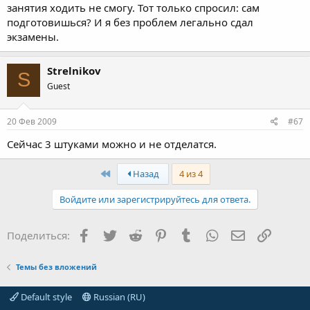
занятия ходить не смогу. Тот только спросил: сам
подготовишься? И я без проблем легально сдал
экзамены.
Strelnikov
S
Guest
20 Фев 2009
#67
Сейчас 3 штуками можно и не отделатся.
First
Назад
4 из 4
Войдите или зарегистрируйтесь для ответа.
Facebook
Twitter
Reddit
Pinterest
Tumblr
WhatsApp
Электронная
Ссылка
Поделиться:
Темы без вложений
Default style
Russian (RU)