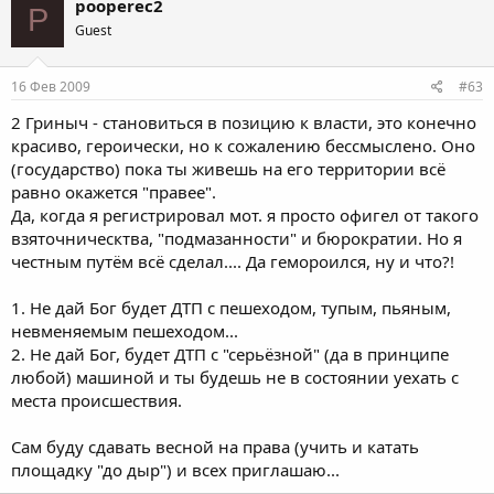
pooperec2
P
Guest
16 Фев 2009
#63
2 Гриныч - становиться в позицию к власти, это конечно
красиво, героически, но к сожалению бессмыслено. Оно
(государство) пока ты живешь на его территории всё
равно окажется "правее".
Да, когда я регистрировал мот. я просто офигел от такого
взяточническтва, "подмазанности" и бюрократии. Но я
честным путём всё сделал.... Да гемороился, ну и что?!
1. Не дай Бог будет ДТП с пешеходом, тупым, пьяным,
невменяемым пешеходом...
2. Не дай Бог, будет ДТП с "серьёзной" (да в принципе
любой) машиной и ты будешь не в состоянии уехать с
места происшествия.
Сам буду сдавать весной на права (учить и катать
площадку "до дыр") и всех приглашаю...