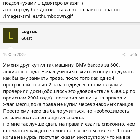
подсолнухами... Девятеро влазят :)
а по городу без Доков... та да же на районе опасно
/images/smilies/thumbdown.gif
Logrus
L
Guest
19 Фев 2009
#66
У меня друг купил так машину. BMV баксов за 600,
лохматого года. Начал учиться ездить и попутно думать,
как бы ему заиметь права. после того как одной
прекрасной ночью 2 раза подряд его тормознули и
проверили доки (обошлось это удовольствие в 3000р по
временам 2004 года) - поставил машину на прикол и
ждал месяц пока права не купил через знакомых гайцов.
Просто ему некогда было учитться, но необходимость
легализоваться он ощутил сполна.
По мне так лучше сдать на права и ездить спокойно, чем
стрематься каждого человека в зелёном жилете. Я тоже
когда на курсы поступал сказал инструктору что на все