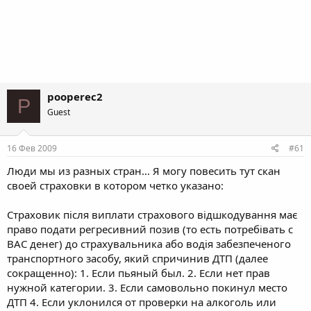
pooperec2
P
Guest
16 Фев 2009
#61
Люди мы из разных стран... Я могу повесить тут скан
своей страховки в котором четко указано:
Страховик після виплати страхового відшкодування має
право подати регресивний позив (то есть потребівать с
ВАС денег) до страхувальника або водія забезпеченого
транспортного засобу, який спричинив ДТП (далее
сокращенно): 1. Если пьяный был. 2. Если нет прав
нужной категории. 3. Если самовольно покинул место
ДТП 4. Если уклонился от проверки на алкоголь или