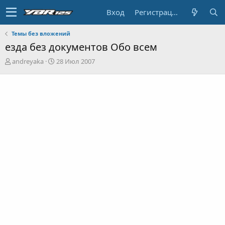
Вход
Регистрация
Темы без вложений
езда без документов Обо всем
А
Д
andreyaka
28 Июл 2007
в
а
т
т
о
а
р
н
т
а
е
ч
м
а
ы
л
а