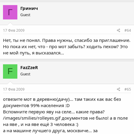
Гринич
Г
Guest
17 Фев 2009
#64
Нет, ты не понял. Права нужны, спасибо за приглашение.
Но пока их нет, что - про мот забыть? ходить пехом? Это
не мой путь, я высказался...
FazZzeR
F
Guest
17 Фев 2009
#65
отвезите мот в деревню(дачу)... там таких как вас без
документов 99% населения :D
Вспомните первую яву на селе... какие права?
/images/smilies/rolleyes.gif документов не было! а в поле
на яве , и на яве ещё 3 человека :)
а на машине лучшего друга, москвиче... за