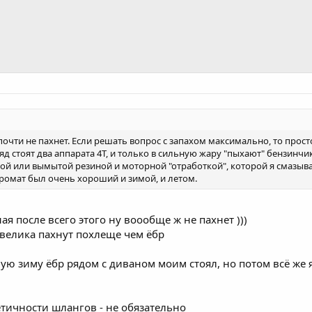
очти не пахнет. Если решать вопрос с запахом максимально, то прост
д стоят два аппарата 4Т, и только в сильную жару "пыхают" бензинчик
вой или вымытой резиной и моторной "отработкой", которой я смазыва
 аромат был очень хороший и зимой, и летом.
ая после всего этого ну воообще ж не пахнет )))
 велика пахнут похлеще чем ёбр
рвую зиму ёбр рядом с диваном моим стоял, но потом всё же 
етичности шлангов - не обязательно