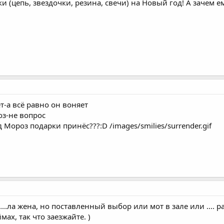
и (цепь, звездочки, резина, свечи) на Новый год! А зачем ем
ет-а всё равно он воняет
оз-не вопрос
 Мороз подарки принёс???:D /images/smilies/surrender.gif
....ла жена, но поставленный выбор или мот в зале или .... р
ах, так что заезжайте. )