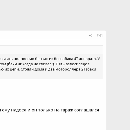
#41
о слить полностью бензин из бензобака 4Т аппарата. У
ом (баки никогда не сливал!). Пять велосипедов
ю их цепи. Стояли дома и два мотороллера 2Т (баки
я ему надоел и он только на гараж соглашался