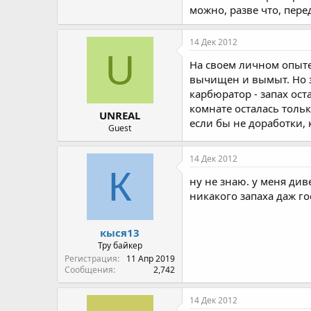
можно, разве что, пере
14 Дек 2012
U
На своем личном опыте
вычищен и вымыт. Но з
карбюратор - запах ост
комнате осталась тольк
UNREAL
если бы не доработки, 
Guest
14 Дек 2012
К
ну не знаю. у меня див
никакого запаха даж го
кыся13
Тру байкер
Регистрация
11 Апр 2019
Сообщения
2,742
14 Дек 2012