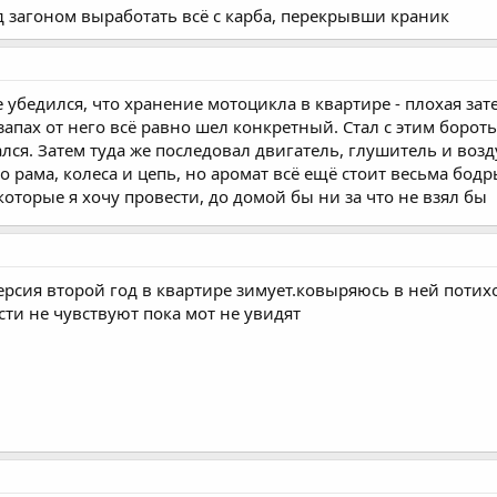
д загоном выработать всё с карба, перекрывши краник
 убедился, что хранение мотоцикла в квартире - плохая зат
апах от него всё равно шел конкретный. Стал с этим бороть
ался. Затем туда же последовал двигатель, глушитель и возд
о рама, колеса и цепь, но аромат всё ещё стоит весьма бод
которые я хочу провести, до домой бы ни за что не взял бы
ерсия второй год в квартире зимует.ковыряюсь в ней потихо
сти не чувствуют пока мот не увидят