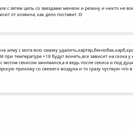
ле с зятем цепь со звездами меняли и резину и никто не во
сит от хозяина, как дело поставит :D
на зиму с мота всю смазку удалить,картер,бензобак,карб,к
 при температуре +18 будут вонять,все зависит на скока у н
 с мотом секисом занимался,а я ведь после секиса и под душ
терскую прихожу со свежего воздуха и то сразу чуствую что 