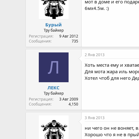
мот в доме и его подарк
6мх4.5м. :)
Бурый
Тру байкер
Регистрация
9 Авг 2012
Сообщения
735
2 Янв 2013
Л
Хоть места ему и хвата
Для мота жара иль мор
Хотел чтоб для него Дед
ЛЕКС
Тру байкер
Регистрация
3 Авг 2009
Сообщения
4,150
3 Янв 2013
ни чего он не воняет, в
Хорошо что я не в прыйм