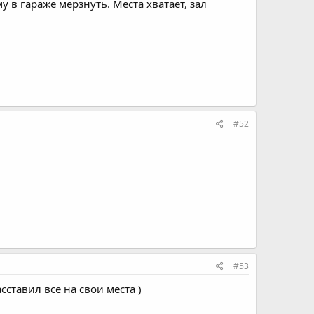
у в гараже мерзнуть. Места хватает, зал
#52
#53
асставил все на свои места )