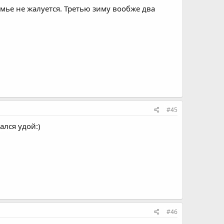
емье не жалуется. Третью зиму вообже два
#45
ался удой:)
#46