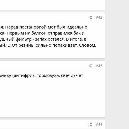
#42
ея. Перед постановкой мот был идеально
ся. Первым на балкон отправился бак и
ушный фильтр - запах остался. В итоге, в
рый.:D От резины сильно попахивает. Словом,
#43
ньку (антифриз, тормозуха. свечи) чет
#44