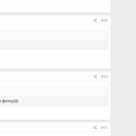
#49
#50
 фотку))))
#51