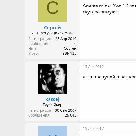
С
Аналогично. Уже 12 лет
скутера зимуют.
Сергей
Интересующийся мото
Регистрация
25 Апр 2019
Сообщения
0
Имя
Сергей
Мото
YBR 125
15 Дек 2012
я на нос тупой,а вот к
kascej
Тру байкер
Регистрация
30 Сен 2007
Сообщения
29,643
15 Дек 2012