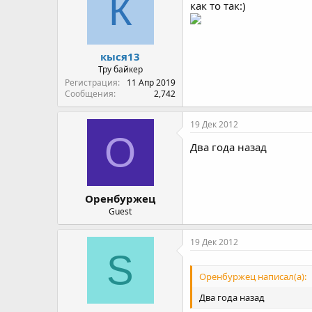
К
как то так:)
кыся13
Тру байкер
Регистрация
11 Апр 2019
Сообщения
2,742
19 Дек 2012
О
Два года назад
Оренбуржец
Guest
19 Дек 2012
S
Оренбуржец написал(а):
Два года назад