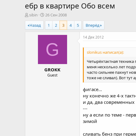
ебр в квартире Обо всем
А
Д
sibin
26 Сен 2008
в
а
Назад
1
2
3
4
5
Вперёд
т
т
о
а
р
н
14 Дек 2012
т
а
G
е
ч
slonikus написал(а):
м
а
ы
л
Четырёхтактная техника п
а
меня несколько лет подря
GROKK
часто сильнее пахнут но
Guest
тоже не сливал). Вот тут
фигасе...
ну конечно же 4-х тактн
и да, два современных
---
ну а если по теме - пе
зимой
сливать бенз при герм