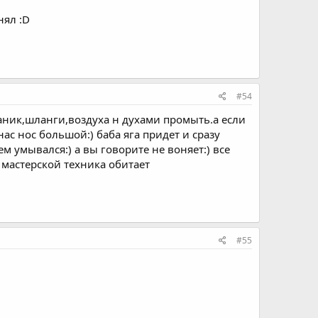
нял :D
#54
раник,шланги,воздуха н духами промыть.а если
ас нос большой:) баба яга придет и сразу
ем умывался:) а вы говорите не воняет:) все
в мастерской техника обитает
#55