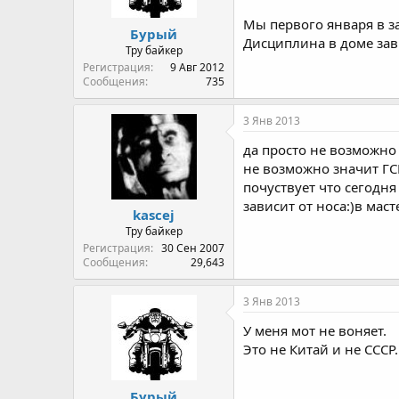
Мы первого января в за
Бурый
Дисциплина в доме зави
Тру байкер
Регистрация
9 Авг 2012
Сообщения
735
3 Янв 2013
да просто не возможно 
не возможно значит ГСМ
почуствует что сегодня
зависит от носа:)в мас
kascej
Тру байкер
Регистрация
30 Сен 2007
Сообщения
29,643
3 Янв 2013
У меня мот не воняет.
Это не Китай и не СССР.
Бурый