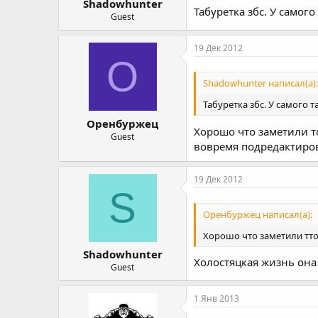
Shadowhunter
Табуретка збс. У самого 
Guest
19 Дек 2012
О
Shadowhunter написал(а):
Табуретка збс. У самого т
Оренбуржец
Хорошо что заметили то
Guest
вовремя подредактиров
19 Дек 2012
S
Оренбуржец написал(а):
Хорошо что заметили ттол
Shadowhunter
Холостяцкая жизнь она т
Guest
1 Янв 2013