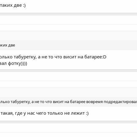
таких две :)
аких две
лько табуретку, а не то что висит на батарее:D
ал фотку))))
ько табуретку, а не то что висит на батарее вовремя подредактировал
акая, где у нас чего только не лежит :)