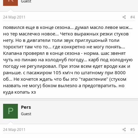
Guest
24 Мар 2011
#4
появился еще в конце сезона... думал масло левое мож...
но тер маслечко новое... Четко выражных резки стуков
нету. Но в дивгатели толи звук приглушоный толи
торохтит там что то... где конкретно не могу понять...
Клапана проверял в конце сезона - норма. шас звенят
чуть но пинаю на холоднуб погоду... карб под холодную
погоду не регулировал. При этом всем едет вроде как и
раньше. с пасажиром 105 км\ч по штатному при 8000
об... Не хочется ждать что бы это "тарахтение" (стуком
назвать не могу) боком вылезло а предотвратить. но
куда копать хз
Pers
P
Guest
24 Мар 2011
#5