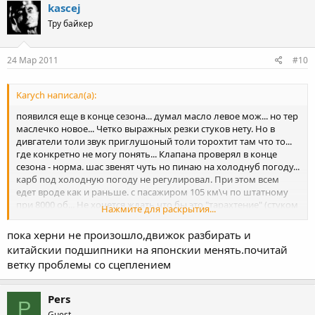
kascej
Тру байкер
24 Мар 2011
#10
Karych написал(а):
появился еще в конце сезона... думал масло левое мож... но тер
маслечко новое... Четко выражных резки стуков нету. Но в
дивгатели толи звук приглушоный толи торохтит там что то...
где конкретно не могу понять... Клапана проверял в конце
сезона - норма. шас звенят чуть но пинаю на холоднуб погоду...
карб под холодную погоду не регулировал. При этом всем
едет вроде как и раньше. с пасажиром 105 км\ч по штатному
при 8000 об... Не хочется ждать что бы это "тарахтение" (стуком
Нажмите для раскрытия...
назвать не могу) боком вылезло а предотвратить. но куда
копать хз
пока херни не произошло,движок разбирать и
китайскии подшипники на японскии менять.почитай
ветку проблемы со сцеплением
Pers
P
Guest