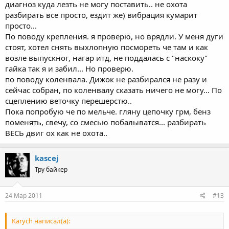
диагноз куда лезть не могу поставить.. не охота
разбирать все просто, ездит же) вибрация кумарит
просто...
По поводу крепления. я проверю, но врядли. У меня дуги
стоят, хотел снять выхлопную посмореть че там и как
возле выпускног, нагар итд, не поддалась с "наскоку"
гайка так я и забил... Но проверю.
по поводу коленвала. Дижок не разбирался не разу и
сейчас собран, по коленвалу сказать ничего не могу... По
сцеплению веточку перешерстю..
Пока попробую че по мельче. гляну цепочку грм, бенз
поменять, свечу, со смесью побалыватся... разбирать
ВЕСЬ двиг ох как не охота..
kascej
Тру байкер
24 Мар 2011
#13
Karych написал(а):