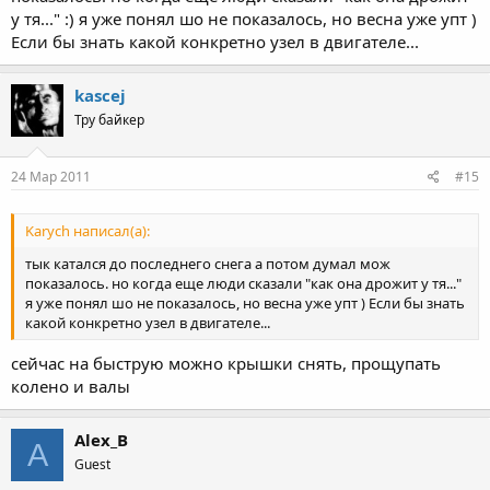
у тя..." :) я уже понял шо не показалось, но весна уже упт )
Если бы знать какой конкретно узел в двигателе...
kascej
Тру байкер
24 Мар 2011
#15
Karych написал(а):
тык катался до последнего снега а потом думал мож
показалось. но когда еще люди сказали "как она дрожит у тя..."
я уже понял шо не показалось, но весна уже упт ) Если бы знать
какой конкретно узел в двигателе...
сейчас на быструю можно крышки снять, прощупать
колено и валы
Alex_B
A
Guest