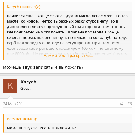
Karych написал(а):
появился еще в конце сезона... думал масло левое мож... но тер
маслечко новое... Четко выражных резки стуков нету. Но в
дивгатели толи звук приглушоный толи торохтит там что то...
где конкретно не могу понять... Клапана проверял в конце
сезона - норма. шас звенят чуть но пинаю на холоднуб погоду...
карб под холодную погоду не регулировал. При этом всем
едет вроде как и раньше. с пасажиром 105 км\ч по штатному
при 8000 об... Не хочется ждать что бы это "тарахтение" (стуком
Нажмите для раскрытия...
назвать не могу) боком вылезло а предотвратить. но куда
копать хз
можешь звук записать и выложить?
Karych
K
Guest
24 Мар 2011
#6
Pers написал(а):
можешь звук записать и выложить?