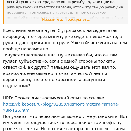
левой крышке картера, положи на резьбу подходящие по
размеру кусочки толстого картона, чтобы эту самую резьбу не
повредить, и опираясь на картон, длинной отвёрткой
попробуй покачать вверх-вниз коленвал за гайку ротора. Если
Нажмите для раскрытия...
будет хоть немножко качаться со стуком - ремонт, замена
коленвала.
Крепления все затянуты. С утра завел, на седле такая
вибрация, что через минуту уже сидеть невозможно, в
руки отдает прилично на руле. Уже сейчас ездить на нем
вообще невозможно.
Ткнулся отверткой в вал. Ну не сказал бы, что он там
гуляет. Субъективно, если с одной стороны толкать
отверткой, а с другой пальцем ощущать этот вал то,
возможно, еле заметно что-то там есть. А нет ли
вероятности, что это не коренной, а шатунный
подшипник?
UPD: Прочел диагностический опыт по ссылке
https://bikepost.ru/blog/92859/Remont-motora-Yamaha-
YBR-125.html
Получается, что через лючок можно и не установить. Вот
и у меня нет ощущения, что через лючок там люфт. ну
разве что слегка. Но на видео автора поста после снятия