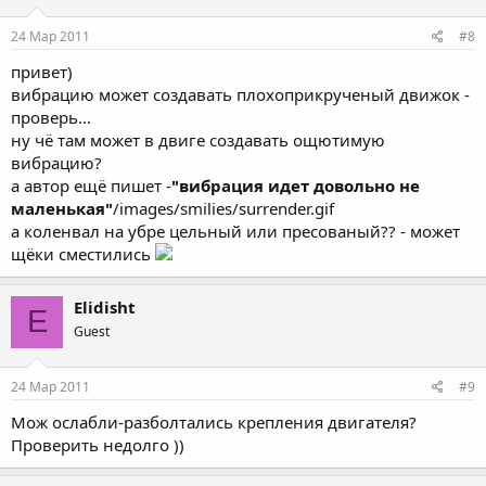
24 Мар 2011
#8
привет)
вибрацию может создавать плохоприкрученый движок -
проверь...
ну чё там может в двиге создавать ощютимую
вибрацию?
а автор ещё пишет -
"вибрация идет довольно не
маленькая"
/images/smilies/surrender.gif
а коленвал на убре цельный или пресованый?? - может
щёки сместились
Elidisht
E
Guest
24 Мар 2011
#9
Мож ослабли-разболтались крепления двигателя?
Проверить недолго ))