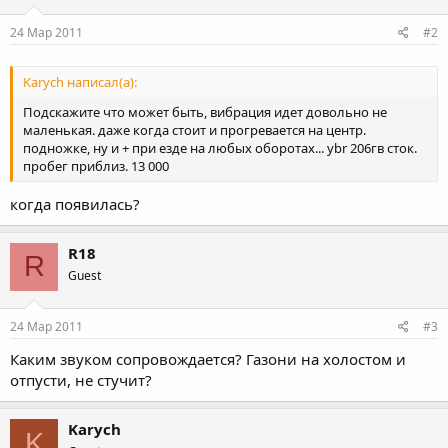
24 Мар 2011
#2
Karych написал(а):
Подскажите что может быть, вибрация идет довольно не
маленькая. даже когда стоит и прогревается на центр.
подножке, ну и + при езде на любых оборотах... ybr 206гв сток.
пробег приблиз. 13 000
когда появилась?
R18
R
Guest
24 Мар 2011
#3
Каким звуком сопровождается? Газони на холостом и
отпусти, не стучит?
Karych
K