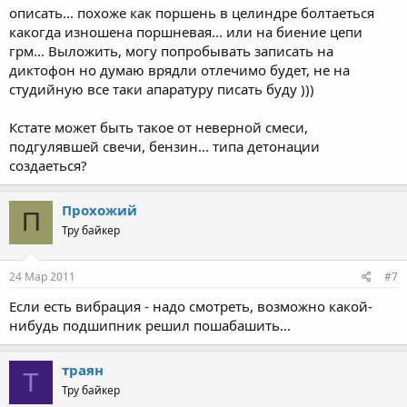
описать... похоже как поршень в целиндре болтаеться
какогда изношена поршневая... или на биение цепи
грм... Выложить, могу попробывать записать на
диктофон но думаю врядли отлечимо будет, не на
студийную все таки апаратуру писать буду )))
Кстате может быть такое от неверной смеси,
подгулявшей свечи, бензин... типа детонации
создаеться?
Прохожий
П
Тру байкер
24 Мар 2011
#7
Если есть вибрация - надо смотреть, возможно какой-
нибудь подшипник решил пошабашить...
траян
Т
Тру байкер