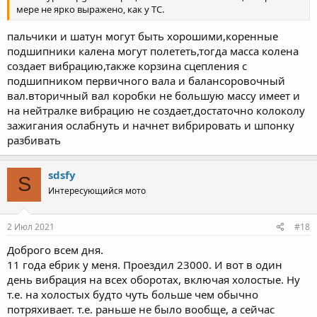
мере не ярко выражено, как у ТС.
пальчики и шатун могут быть хорошими,коренные
подшипники калена могут полететь,тогда масса колена
создает вибрацию,также корзина сцепления с
подшипником первичного вала и балансоровочный
вал.вторичный вал коробки не большую массу имеет и
на нейтралке вибрацию не создает,достаточно колоколу
зажигания ослабнуть и начнет вибрировать и шпонку
разбивать
sdsfy
S
Интересующийся мото
2 Июл 2021
#18
Доброго всем дня.
11 года ебрик у меня. Проездил 23000. И вот в один
день вибрация на всех оборотах, включая холостые. Ну
т.е. на холостых будто чуть больше чем обычно
потряхивает. т.е. раньше не было вообще, а сейчас