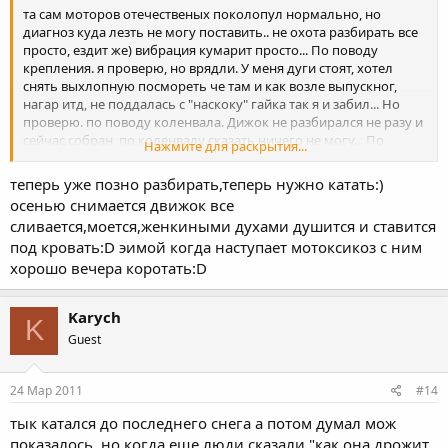
та сам моторов отечественых поколопул нормально, но
диагноз куда лезть не могу поставить.. не охота разбирать все
просто, ездит же) вибрация кумарит просто... По поводу
крепления. я проверю, но врядли. У меня дуги стоят, хотел
снять выхлопную посмореть че там и как возле выпускног,
нагар итд, не поддалась с "наскоку" гайка так я и забил... Но
проверю. по поводу коленвала. Дижок не разбирался не разу и
сейчас собран, по коленвалу сказать ничего не могу... По
Нажмите для раскрытия...
сцеплению веточку перешерстю.. Пока попробую че по
мельче. гляну цепочку грм, бенз поменять, свечу, со смесью
теперь уже позно разбирать,теперь нужно катать:)
побалыватся... разбирать ВЕСЬ двиг ох как не охота..
осенью снимается движок все
сливается,моется,женкиными духами душится и ставится
под кровать:D эимой когда наступает мотоксикоз с ним
хорошо вечера коротать:D
Karych
K
Guest
24 Мар 2011
#14
тык катался до последнего снега а потом думал мож
показалось. но когда еще люди сказали "как она дрожит