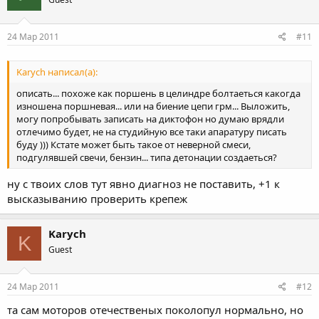
24 Мар 2011
#11
Karych написал(а):
описать... похоже как поршень в целиндре болтаеться какогда
изношена поршневая... или на биение цепи грм... Выложить,
могу попробывать записать на диктофон но думаю врядли
отлечимо будет, не на студийную все таки апаратуру писать
буду ))) Кстате может быть такое от неверной смеси,
подгулявшей свечи, бензин... типа детонации создаеться?
ну с твоих слов тут явно диагноз не поставить, +1 к
высказыванию проверить крепеж
Karych
K
Guest
24 Мар 2011
#12
та сам моторов отечественых поколопул нормально, но