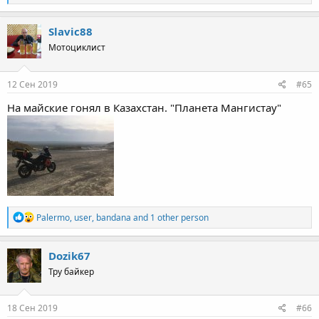
e
a
c
Slavic88
t
Мотоциклист
i
o
n
s
12 Сен 2019
#65
:
На майские гонял в Казахстан. "Планета Мангистау"
R
Palermo
,
user
,
bandana
and 1 other person
e
a
c
Dozik67
t
Тру байкер
i
o
n
s
18 Сен 2019
#66
: