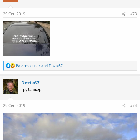
o
n
s
29 Сен 2019
#73
:
R
Palermo
,
user
and
Dozik67
e
a
c
Dozik67
t
Тру байкер
i
o
n
s
29 Сен 2019
#74
: