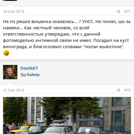
o
n
s
18 Сен 2019
#71
:
Не по ряшке вишенка оказалась... ? УпСС. Не понял, шо за
намёки... Как честный человек, со всей
ответственностью утверждаю, что с данной
фотомоделью интимной связи не имел. Посадил на куст
винограда, и благословил словами "ползи жывотное".
Dozik67
Тру байкер
22 Сен 2019
#72