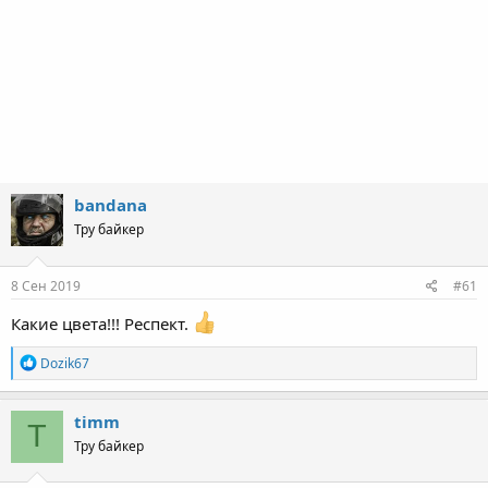
bandana
Тру байкер
8 Сен 2019
#61
Какие цвета!!! Респект.
R
Dozik67
e
a
c
timm
T
t
Тру байкер
i
o
n