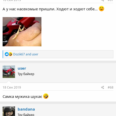
:
А у нас насекомые пришли. Ходют и ходют себе...
R
Dozik67
and
user
e
a
c
user
t
Тру байкер
i
o
n
s
18 Сен 2019
#68
:
Самка мужика шукає
bandana
Тру байкер