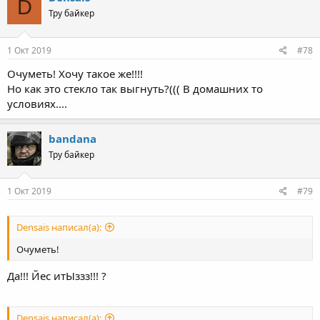
D
t
Тру байкер
i
o
n
s
1 Окт 2019
#78
:
Очуметь! Хочу такое же!!!!
Но как это стекло так выгнуть?((( В домашних то
условиях....
bandana
Тру байкер
1 Окт 2019
#79
Densais написал(а):
Очуметь!
Да!!! Йес итЫззз!!! ?
Densais написал(а):