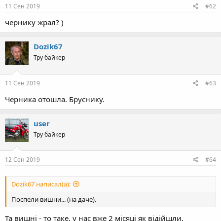
s
11 Сен 2019
#62
:
чернику жрал? )
Dozik67
Тру байкер
11 Сен 2019
#63
Черника отошла. Бруснику.
user
Тру байкер
12 Сен 2019
#64
Dozik67 написал(а):
Поспели вишни... (на даче).
Та вишні - то таке, у нас вже 2 місяці як відійшли.