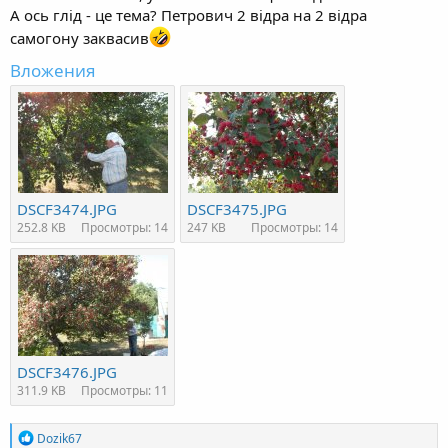
А ось глід - це тема? Петрович 2 відра на 2 відра
самогону заквасив
Вложения
DSCF3474.JPG
DSCF3475.JPG
252.8 KB
Просмотры: 14
247 KB
Просмотры: 14
DSCF3476.JPG
311.9 KB
Просмотры: 11
R
Dozik67