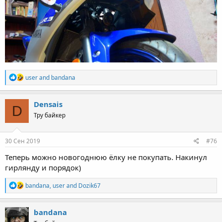
R
user
and
bandana
e
a
c
Densais
D
t
Тру байкер
i
o
n
s
30 Сен 2019
#76
:
Теперь можно новогоднюю ёлку не покупать. Накинул
гирлянду и порядок)
R
bandana
,
user
and
Dozik67
e
a
c
bandana
t