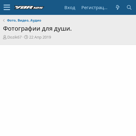
Вход
Регистрация
Фото, Видео, Аудио
Фотографии для души.
А
Д
Dozik67
22 Апр 2019
в
а
т
т
о
а
р
н
т
а
е
ч
м
а
ы
л
а