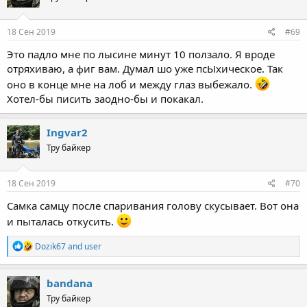
18 Сен 2019
#69
Это падло мне по лысине минут 10 ползало. Я вроде
отряхиваю, а фиг вам. Думал шо уже псЫхическое. Так
оно в конце мне на лоб и между глаз выбежало.
Хотел-бы писить заодно-бы и покакал.
Ingvar2
Тру байкер
18 Сен 2019
#70
Самка самцу после спаривания голову скусывает. Вот она
и пыталась откусить.
R
Dozik67
and
user
e
a
c
bandana
t
Тру байкер
i