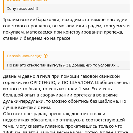
Хочу такое же!!!!
Тралим всякие барахолки, находим это тяжкое наследие
советского прошлого,
вымогаем или крадём
, торгуемся и
покупаем, матюкаемся при конструировании крепежа,
ставим и балдеем но на трассе.
Densais написал(а):
Но как это стекло так выгнуть?((( В домашних то условиях....
Давным давно я гнул при помощи газовой свинской
горелки, но ОРГСТЕКЛО, и ПО ШАБЛОНУ. Шаблон слепил
из того что было, то-есть из стали 1 мм. Если есть
большой опыт в сворачивании оргстекла во всякие
дульки-пердульки, то можно обойтись без шаблона. Но
лучше всё-таки с ним.
Обо всех преградах, препонах, достоинствах и
недостатках обязательно отпишусь в соответствующей
теме. Могу сказать главное, прокатившись только что
1300 км, за этой цацкой весьма комфортно. Колени тоже