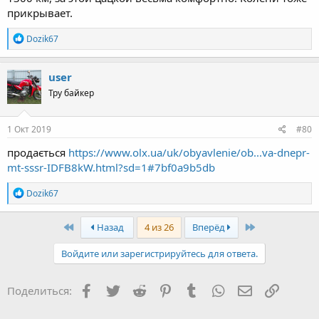
прикрывает.
R
Dozik67
e
a
c
user
t
Тру байкер
i
o
n
s
1 Окт 2019
#80
:
продається
https://www.olx.ua/uk/obyavlenie/ob...va-dnepr-
mt-sssr-IDFB8kW.html?sd=1#7bf0a9b5db
R
Dozik67
e
a
c
First
Last
Назад
4 из 26
Вперёд
t
i
Войдите или зарегистрируйтесь для ответа.
o
n
s
Facebook
Twitter
Reddit
Pinterest
Tumblr
WhatsApp
Электронная
Ссылка
Поделиться:
: