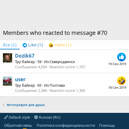
Members who reacted to message #70
Все
(2)
Like
(1)
Haha
(1)
Dozik67
Тру байкер
·
59
·
Из
Северодвинск
19 Сен 2019
Сообщения
4,094
Reaction score
1,707
user
Тру байкер
·
65
·
Из
Полтава
18 Сен 2019
Сообщения
2,386
Reaction score
1,365
Фотографии для души.
Default style
Russian (RU)
Обратная связь
Политика конфиденциальности
Помощь