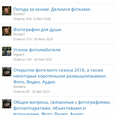
ы
е
Погода за окном. Делимся фотками.
т
п
о
Dozik67
а
л
Ответы
954
6 Июл 2026
е
Фотографии для души.
о
Dozik67
Ответы
515
30 Июн 2026
Уголок фотолюбителя
Ingvar2
Ответы
106
30 Ноя 2025
Открытие фото-мото сезона 2018, а также
некоторые коротенькие размышлизьмики.
Фото, Видео, Аудио
bandana
Ответы
82
30 Дек 2023
Общие вопросы, связанные с фотографиями,
фотоаппаратами, объективами и
вспышками. Фото, Видео, Аудио