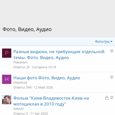
Фото, Видео, Аудио
Фильтры
З
Разные видюхи, не требующие отдельной
Р
а
темы. Фото, Видео, Аудио
к
РоманЫч
р
Ответы
2K
Сегодня в 10:19
е
З
Наши фото Фото, Видео, Аудио
п
H
а
HidoiSoul
л
Ответы
599
12 Май 2026
к
е
р
З
З
Фильм "Киев-Владивосток-Киев на
е
о
а
а
мотоциклах в 2010 году"
п
к
к
YakovD
л
р
р
Ответы
5
11 Авг 2020
е