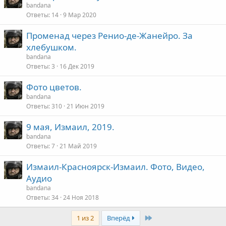
bandana
Ответы
14
9 Мар 2020
Променад через Ренио-де-Жанейро. За
хлебушком.
bandana
Ответы
3
16 Дек 2019
Фото цветов.
bandana
Ответы
310
21 Июн 2019
9 мая, Измаил, 2019.
bandana
Ответы
7
21 Май 2019
Измаил-Красноярск-Измаил. Фото, Видео,
Аудио
bandana
Ответы
34
24 Ноя 2018
Last
1 из 2
Вперёд