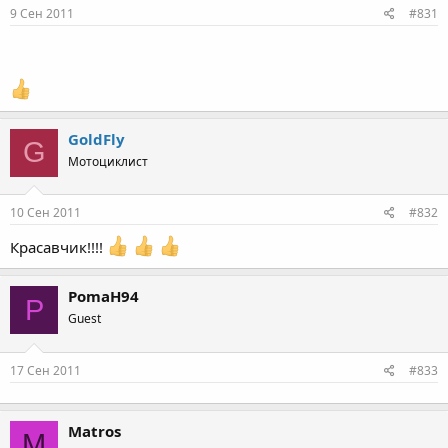
9 Сен 2011
#831
GoldFly
G
Мотоциклист
10 Сен 2011
#832
Красавчик!!!!
PomaH94
P
Guest
17 Сен 2011
#833
Matros
M