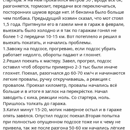
разгоняется, тормозит, передачи все переключаться,
посторонних шумов вроде нет. И бензина было больше
чем полбака. Предыдущий хозяин сказал, что мот стоял
1,5 года. Притянули его в газели мне в гараж в феврале,
выезжать было холодно и я так по гаражам гонял не
более 1-2 передачи 10-15 км. Вот потеплело и решил я
выехать покатать, и начались проблемы.
1.Завожу на подсосе, прогреваю, если подсос убрать
работает недолго, обороты падают и глохнет.
2.Решил поехать к мастеру. Завел, прогрел, подсос
оставил чтоб обороты примерно 2-3 тыс были иначе
глохнет. Поехал, разогнался до 60-70 км/ч и начинаются
легкие провалы, ручку откручиваешь, а реакция с
провалом. Проехал километр, провалы начались всё
больше и в итоге я заглох на перекрёстке. Начал
заводить с кика, реакции ноль. Со стартера, ноль.
Пришлось толкать до гаража.
3.Катил минут 15-20, мотик наверное остыл и в гараже
опять завёлся. Опустил подсос поехал.Вторая попытка
при полностью опущенном подсосе тоже ни к чему не
привела, так же после разгона 50-60 км начались лёгкие