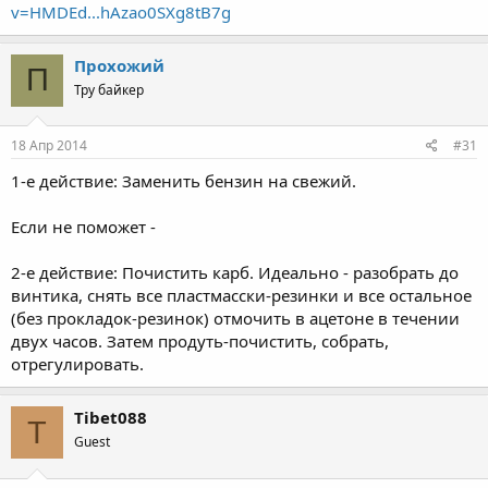
v=HMDEd...hAzao0SXg8tB7g
Прохожий
П
Тру байкер
18 Апр 2014
#31
1-е действие: Заменить бензин на свежий.
Если не поможет -
2-е действие: Почистить карб. Идеально - разобрать до
винтика, снять все пластмасски-резинки и все остальное
(без прокладок-резинок) отмочить в ацетоне в течении
двух часов. Затем продуть-почистить, собрать,
отрегулировать.
Tibet088
T
Guest