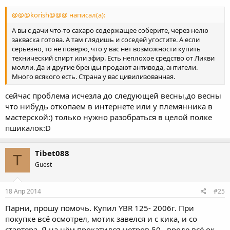
@@@korish@@@ написал(а):
А вы с дачи что-то сахаро содержащее соберите, через нелю
закваска готова. А там глядишь и соседей угостите. А если
серьезно, то не поверю, что у вас нет возможности купить
технический спирт или эфир. Есть неплохое средство от Ликви
молли. Да и другие бренды продают антивода, антигели.
Много всякого есть. Страна у вас цивилизованная.
сейчас проблема исчезла до следующей весны,до весны
что нибудь откопаем в интернете или у племянника в
мастерской:) только нужно разобраться в целой полке
пшикалок:D
Tibet088
T
Guest
18 Апр 2014
#25
Парни, прошу помочь. Купил YBR 125- 2006г. При
покупке всё осмотрел, мотик завелся и с кика, и со
стартера. Я на нём прокатился метров 50 , вроде всё ок,