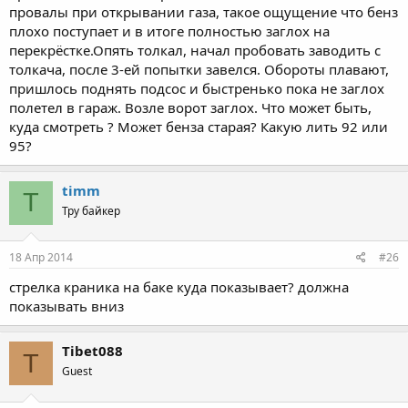
провалы при открывании газа, такое ощущение что бенз
плохо поступает и в итоге полностью заглох на
перекрёстке.Опять толкал, начал пробовать заводить с
толкача, после 3-ей попытки завелся. Обороты плавают,
пришлось поднять подсос и быстренько пока не заглох
полетел в гараж. Возле ворот заглох. Что может быть,
куда смотреть ? Может бенза старая? Какую лить 92 или
95?
timm
T
Тру байкер
18 Апр 2014
#26
стрелка краника на баке куда показывает? должна
показывать вниз
Tibet088
T
Guest