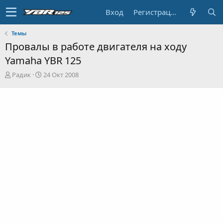
Вход
Регистрация
Темы
Провалы в работе двигателя на ходу
Yamaha YBR 125
А
Д
Радик
24 Окт 2008
в
а
т
т
о
а
р
н
т
а
е
ч
м
а
ы
л
а