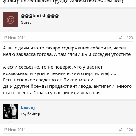
фильтр не составляет труда,с карбом посложней все:)
@@@korish@@@
@
Guest
13 Июн 2011
#23
А вы с дачи что-то сахаро содержащее соберите, через
нелю закваска готова. А там глядишь и соседей угостите.
А если серьезно, то не поверю, что у вас нет
возможности купить технический спирт или эфир.
Есть неплохое средство от Ликви молли.
Да и другие бренды продают антивода, антигели. Много
всякого есть. Страна у вас цивилизованная.
kascej
Тру байкер
13 Июн 2011
#24