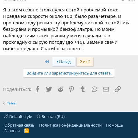
Я в этом сезоне столкнулся с этой проблемой тоже.
Правда на скорости около 100, было раза четыре. В
прошлом году решил эту проблему чисткой отстойника
безокрана и промывкой бензофильтра. По моим
наблюдениям такие рывки у меня случались в
прохладную сырую погоду (до +10). Замена свечи
ничего не дало. Спасибо за советы.
First
Назад
2 из 2
Войдите или зарегистрируйтесь для ответа.
Facebook
Twitter
Reddit
Pinterest
Tumblr
WhatsApp
Электронная
Ссылка
Поделиться:
Темы
Default style
Russian (RU)
Обратная связь
Политика конфиденциальности
Помощь
Главная
R
S