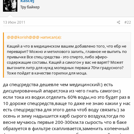
kascej
Тру байкер
13 Июн 2011
#22
@@@korish@@@ написал(а):
Кащей а что в медицинском вашем добавлено того, что ебр не
переварит? Можно и метилового залить, главное не выпить по
привычке Все спец средства - это спирто, либо эфиро-
содержащие составы. Кащей а самогон у вас не варят? Может
выгоните литр для нужд мопедных первака 70ти градусного?
Тоже пойдет в качестве горилки для моца.
да спецсредства дешевле чем медицинский:) есть
дисцлировачный апарат,тока из чего гнать самогон:)
если тока из водки.отделить 60% воды,но это будет раз в
10 дороже спецсредств,ваще то даже не знаю какии у нас
есть спецсредства для этого дела чтоб воду связать:) за
осень и зиму надышится карб сырого воздуха,тогда по
весне мучаюсь первые 200-300км.та сырость что в баке
образуется в фильтре скапливается,заменить копеечный