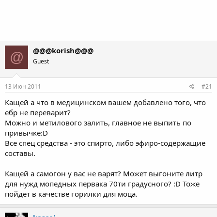
@@@korish@@@
@
Guest
13 Июн 2011
#21
Кащей а что в медицинском вашем добавлено того, что
ебр не переварит?
Можно и метилового залить, главное не выпить по
привычке:D
Все спец средства - это спирто, либо эфиро-содержащие
составы.
Кащей а самогон у вас не варят? Может выгоните литр
для нужд мопедных первака 70ти градусного? :D Тоже
пойдет в качестве горилки для моца.