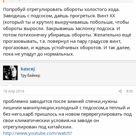
Попробуй отрегулировать обороты холостого хода.
Заводишь с подсосом, даёшь прогреться. Винт ХХ
(который ты и крутил) выкручиваешь побольше, чтобы
обороты выросли. Закрываешь заслонку подсоса. И
потом потихонечку убираешь обороты. Желательно ещё
прогазовывать, т.е. повернул на пару градусов винт,
прогазовал, и ждёшь устойчивых оборотов. И так далее,
пока не упадут до нормальных.
kascej
Тру байкер
18 Апр 2014
#30
проблемно заводится после зимней спячки,нужны
лишнии манипуляции,холодный с подсосом,а теплый и
без него,карб пришлось на новом перерегулировать под
свои климатическии условия.на заводе он
отрегулирован под китайскии.
http://www.youtube.com/watch?