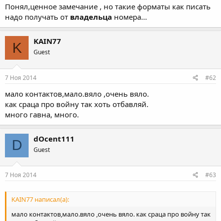
Понял,ценное замечание , но такие форматы как писать
надо получать от
владельца
номера...
KAIN77
K
Guest
7 Ноя 2014
#62
мало контактов,мало.вяло ,очень вяло.
как сраца про войну так хоть отбавляй.
много гавна, много.
dOcent111
D
Guest
7 Ноя 2014
#63
KAIN77 написал(а):
мало контактов,мало.вяло ,очень вяло. как сраца про войну так