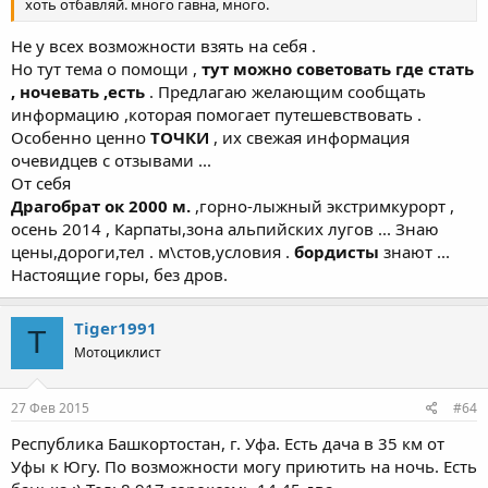
хоть отбавляй. много гавна, много.
Не у всех возможности взять на себя .
Но тут тема о помощи ,
тут можно советовать где стать
, ночевать ,есть
. Предлагаю желающим сообщать
информацию ,которая помогает путешевствовать .
Особенно ценно
ТОЧКИ
, их свежая информация
очевидцев с отзывами ...
От себя
Драгобрат ок 2000 м.
,горно-лыжный экстримкурорт ,
осень 2014 , Карпаты,зона альпийских лугов ... Знаю
цены,дороги,тел . м\стов,условия .
бордисты
знают ...
Настоящие горы, без дров.
Tiger1991
T
Мотоциклист
27 Фев 2015
#64
Республика Башкортостан, г. Уфа. Есть дача в 35 км от
Уфы к Югу. По возможности могу приютить на ночь. Есть