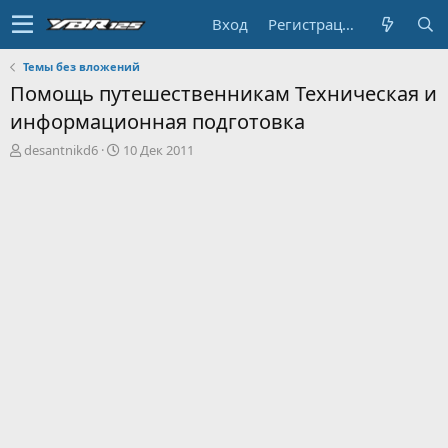
Вход
Регистрация
Темы без вложений
Помощь путешественникам Техническая и
информационная подготовка
А
Д
desantnikd6
10 Дек 2011
в
а
т
т
о
а
р
н
т
а
е
ч
м
а
ы
л
а