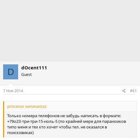
dOcent111
D
Guest
7 Ноя 2014
#61
processo написал(а):
Только номера телефонов не забудь написать в формате:
+79о2З-три-три-15-ноль-5 (по крайней мере для параноиков
типо меня и тех кто хочет чтобы тел. не оказался в
поисковиках)