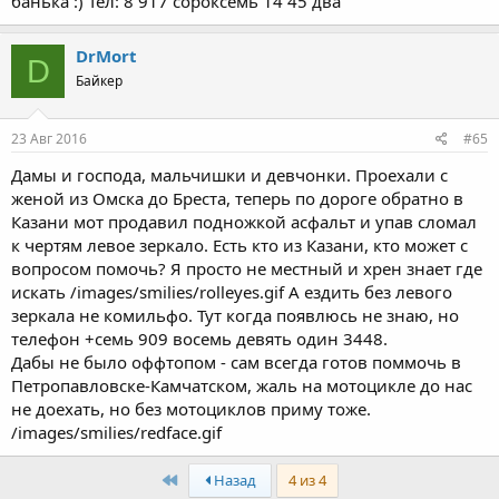
банька :) Тел: 8 917 сороксемь 14 45 два
DrMort
D
Байкер
23 Авг 2016
#65
Дамы и господа, мальчишки и девчонки. Проехали с
женой из Омска до Бреста, теперь по дороге обратно в
Казани мот продавил подножкой асфальт и упав сломал
к чертям левое зеркало. Есть кто из Казани, кто может с
вопросом помочь? Я просто не местный и хрен знает где
искать /images/smilies/rolleyes.gif А ездить без левого
зеркала не комильфо. Тут когда появлюсь не знаю, но
телефон +семь 909 восемь девять один 3448.
Дабы не было оффтопом - сам всегда готов поммочь в
Петропавловске-Камчатском, жаль на мотоцикле до нас
не доехать, но без мотоциклов приму тоже.
/images/smilies/redface.gif
First
Назад
4 из 4